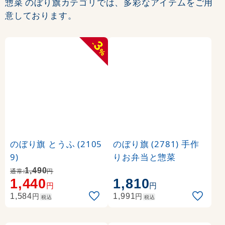
惣菜 のぼり旗カテゴリでは、多彩なアイテムをご用
意しております。
3
-
%
のぼり旗 とうふ (2105
のぼり旗 (2781) 手作
9)
りお弁当と惣菜
1,490
通常:
円
1,440
1,810
円
円
円
円
1,584
1,991
税込
税込