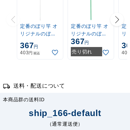
定番のぼり竿 オ
定番のぼり竿 オ
定
リジナルのぼり
リジナルのぼり
リ
367
ポール 1.6～3m
ポール 1.6～3m
ポー
円
367
3
円
伸縮式 白
伸縮式 緑
伸
売り切れ
円
403
40
税込
(30537***)
(30537GRN)
(3
送料・配送について
本商品群の送料ID
ship_166-default
（通常運送便）