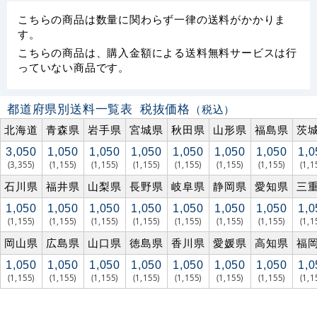
こちらの商品は数量に関わらず一律の送料がかかりま
す。
こちらの商品は、購入金額による送料無料サービスは行
っていない商品です。
都道府県別送料一覧表
税抜価格
（税込）
北海道
青森県
岩手県
宮城県
秋田県
山形県
福島県
茨
3,050
1,050
1,050
1,050
1,050
1,050
1,050
1,0
(3,355)
(1,155)
(1,155)
(1,155)
(1,155)
(1,155)
(1,155)
(1,1
石川県
福井県
山梨県
長野県
岐阜県
静岡県
愛知県
三
1,050
1,050
1,050
1,050
1,050
1,050
1,050
1,0
(1,155)
(1,155)
(1,155)
(1,155)
(1,155)
(1,155)
(1,155)
(1,1
岡山県
広島県
山口県
徳島県
香川県
愛媛県
高知県
福
1,050
1,050
1,050
1,050
1,050
1,050
1,050
1,0
(1,155)
(1,155)
(1,155)
(1,155)
(1,155)
(1,155)
(1,155)
(1,1