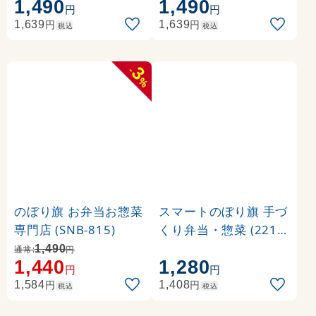
1,490
1,490
円
円
円
円
1,639
1,639
税込
税込
3
-
%
のぼり旗 お弁当お惣菜
スマートのぼり旗 手づ
専門店 (SNB-815)
くり弁当・惣菜 (2215
8)
1,490
通常:
円
1,440
1,280
円
円
円
円
1,584
1,408
税込
税込