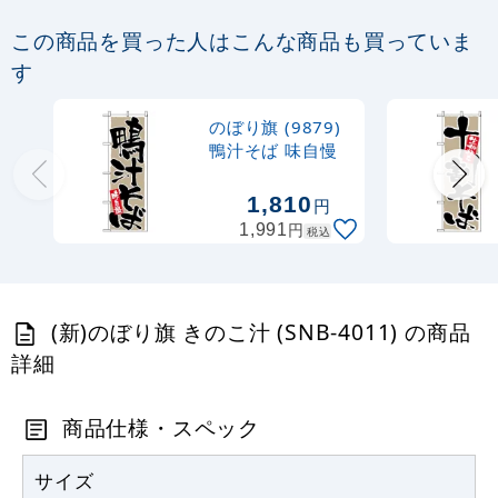
定番のぼり竿 オリジナルのぼりポール
この商品を買った人はこんな商品も買っていま
1.6～3m 伸縮式 黒 (30537BLK)
す
367
円
税抜
のぼり旗 (9879)
403
円
税込
カゴへ
鴨汁そば 味自慢
1,810
円
注水型マルチのぼりスタンド 20L
円
1,991
税込
2,320
円
税抜
2,552
円
税込
カゴへ
(新)のぼり旗 きのこ汁 (SNB-4011) の商品
詳細
商品仕様・スペック
サイズ