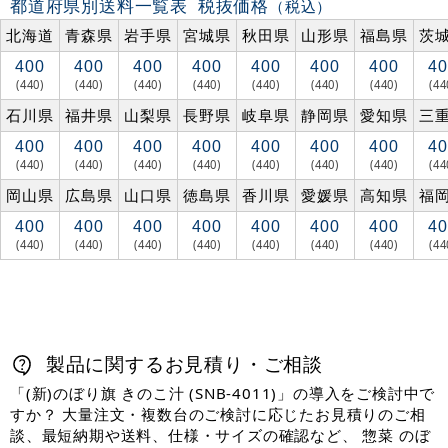
都道府県別送料一覧表
税抜価格
（税込）
北海道
青森県
岩手県
宮城県
秋田県
山形県
福島県
茨
400
400
400
400
400
400
400
40
(440)
(440)
(440)
(440)
(440)
(440)
(440)
(44
石川県
福井県
山梨県
長野県
岐阜県
静岡県
愛知県
三
400
400
400
400
400
400
400
40
(440)
(440)
(440)
(440)
(440)
(440)
(440)
(44
岡山県
広島県
山口県
徳島県
香川県
愛媛県
高知県
福
400
400
400
400
400
400
400
40
(440)
(440)
(440)
(440)
(440)
(440)
(440)
(44
製品に関するお見積り・ご相談
「(新)のぼり旗 きのこ汁 (SNB-4011)」の導入をご検討中で
すか？ 大量注文・複数台のご検討に応じたお見積りのご相
談、最短納期や送料、仕様・サイズの確認など、 惣菜 のぼ