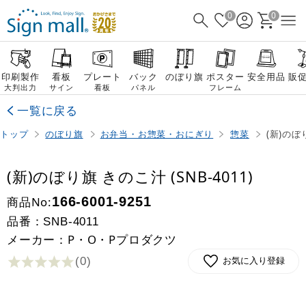
0
0
印刷製作
看板
プレート
バック
のぼり旗
ポスター
安全用品
販
大判出力
サイン
看板
パネル
フレーム
一覧に戻る
トップ
のぼり旗
お弁当・お惣菜・おにぎり
惣菜
(新)のぼり
(新)のぼり旗 きのこ汁 (SNB-4011)
商品No:
166-6001-9251
品番：
SNB-4011
メーカー：P・O・Pプロダクツ
(0
)
お気に入り登録