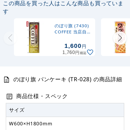
この商品を買った人はこんな商品も買っていま
定番のぼり竿 オリジナルのぼりポール
す
1.6～3m 伸縮式 黒 (30537BLK)
のぼり旗 (7430)
367
円
税抜
COFFEE 当店自慢
403
円
税込
のこだわり
カゴへ
1,600
円
円
1,760
税込
注水型マルチのぼりスタンド 20L
2,320
円
税抜
のぼり旗 パンケーキ (TR-028) の商品詳細
2,552
円
税込
カゴへ
商品仕様・スペック
サイズ
W600×H1800mm