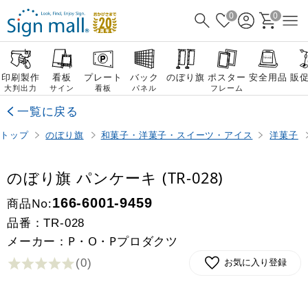
0
0
印刷製作
看板
プレート
バック
のぼり旗
ポスター
安全用品
販
大判出力
サイン
看板
パネル
フレーム
一覧に戻る
トップ
のぼり旗
和菓子・洋菓子・スイーツ・アイス
洋菓子
のぼり旗 パンケーキ (TR-028)
商品No:
166-6001-9459
品番：
TR-028
メーカー：P・O・Pプロダクツ
(0
)
お気に入り登録