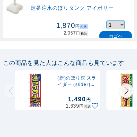
定番注水のぼりタンク アイボリー
1,870
円
税抜
2,057
円
税込
カゴへ
定番のぼり竿 オリジナルのぼりポール
1.6～3m 伸縮式 緑 (30537GRN)
この商品を見た人はこんな商品も見ています
367
円
税抜
購入不可
(新)のぼり旗 スラ
売り切れ中
イダー (slider)
(TR-011)
定番のぼり竿 オリジナルのぼりポール
1,490
円
1.6～3m 伸縮式 水色 (30537SBL)
円
1,639
税込
367
円
税抜
403
円
税込
カゴへ