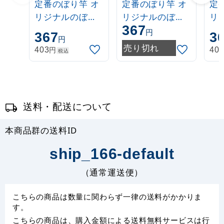
定番のぼり竿 オ
定番のぼり竿 オ
定
リジナルのぼり
リジナルのぼり
リ
367
ポール 1.6～3m
ポール 1.6～3m
ポー
円
367
3
円
伸縮式 白
伸縮式 緑
伸
売り切れ
円
403
40
税込
(30537***)
(30537GRN)
(3
送料・配送について
本商品群の送料ID
ship_166-default
（通常運送便）
こちらの商品は数量に関わらず一律の送料がかかりま
す。
こちらの商品は、購入金額による送料無料サービスは行