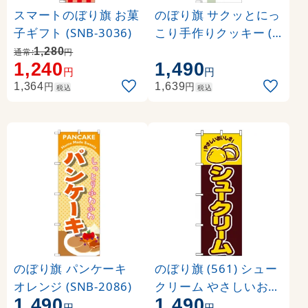
スマートのぼり旗 お菓
のぼり旗 サクッとにっ
子ギフト (SNB-3036)
こり手作りクッキー (S
NB-2840)
1,280
通常:
円
1,240
1,490
円
円
円
円
1,364
1,639
税込
税込
のぼり旗 パンケーキ
のぼり旗 (561) シュー
オレンジ (SNB-2086)
クリーム やさしいおい
1,490
1,490
しさ イラスト
円
円