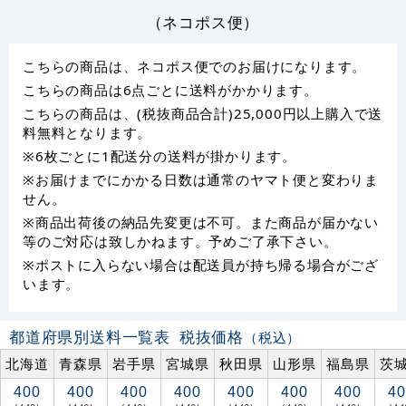
（ネコポス便）
こちらの商品は、ネコポス便でのお届けになります。
こちらの商品は6点ごとに送料がかかります。
こちらの商品は、(税抜商品合計)25,000円以上購入で送
料無料となります。
※6枚ごとに1配送分の送料が掛かります。
※お届けまでにかかる日数は通常のヤマト便と変わりま
せん。
※商品出荷後の納品先変更は不可。また商品が届かない
等のご対応は致しかねます。予めご了承下さい。
※ポストに入らない場合は配送員が持ち帰る場合がござ
います。
都道府県別送料一覧表
税抜価格
（税込）
北海道
青森県
岩手県
宮城県
秋田県
山形県
福島県
茨
400
400
400
400
400
400
400
40