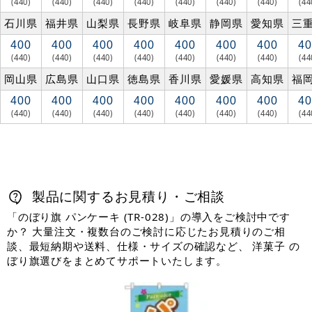
(440)
(440)
(440)
(440)
(440)
(440)
(440)
(44
石川県
福井県
山梨県
長野県
岐阜県
静岡県
愛知県
三
400
400
400
400
400
400
400
40
(440)
(440)
(440)
(440)
(440)
(440)
(440)
(44
岡山県
広島県
山口県
徳島県
香川県
愛媛県
高知県
福
400
400
400
400
400
400
400
40
(440)
(440)
(440)
(440)
(440)
(440)
(440)
(44
製品に関するお見積り・ご相談
「のぼり旗 パンケーキ (TR-028)」の導入をご検討中です
か？ 大量注文・複数台のご検討に応じたお見積りのご相
談、最短納期や送料、仕様・サイズの確認など、 洋菓子 の
ぼり旗選びをまとめてサポートいたします。