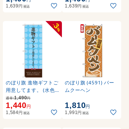
円
円
1,639
1,639
税込
税込
3
-
%
のぼり旗 進物ギフトご
のぼり旗 (4591) バー
用意してます。 (水色)
ムクーヘン
(SNB-2747)
1,490
通常:
円
1,440
1,810
円
円
円
円
1,584
1,991
税込
税込