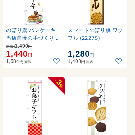
のぼり旗 パンケーキ
スマートのぼり旗 ワッ
当店自慢の手づくり イ
フル (22275)
ラスト (SNB-3080)
1,490
通常:
円
1,440
1,280
円
円
円
円
1,584
1,408
税込
税込
3
-
%