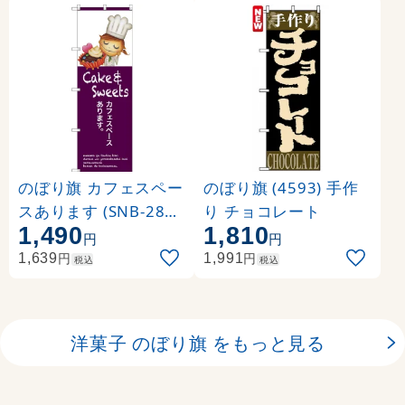
のぼり旗 カフェスペー
のぼり旗 (4593) 手作
スあります (SNB-2805
り チョコレート
1,490
1,810
)
円
円
円
円
1,639
1,991
税込
税込
洋菓子 のぼり旗 をもっと見る