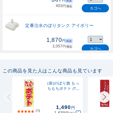
円
税抜
403
円
税込
カゴへ
定番注水のぼりタンク アイボリー
1,870
円
税抜
2,057
円
税込
カゴへ
定番のぼり竿 オリジナルのぼりポール
1.6～3m 伸縮式 緑 (30537GRN)
この商品を見た人はこんな商品も見ています
367
円
税抜
購入不可
(新)のぼり旗 もっ
売り切れ中
ちもちポテト (TR-
016)
定番のぼり竿 オリジナルのぼりポール
1.6～3m 伸縮式 水色 (30537SBL)
1,490
円
(1)
円
1,639