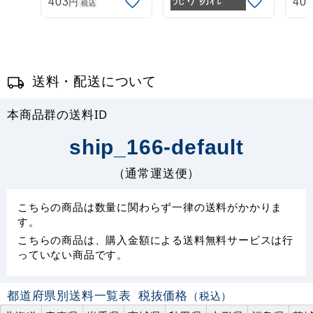
円
403
40
税込
(30537***)
(30537GRN)
(3
送料・配送について
本商品群の送料ID
ship_166-default
（通常運送便）
こちらの商品は数量に関わらず一律の送料がかかりま
す。
こちらの商品は、購入金額による送料無料サービスは行
っていない商品です。
都道府県別送料一覧表
税抜価格
（税込）