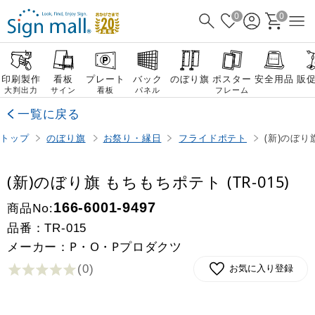
0
0
印刷製作
看板
プレート
バック
のぼり旗
ポスター
安全用品
販
大判出力
サイン
看板
パネル
フレーム
一覧に戻る
トップ
のぼり旗
お祭り・縁日
フライドポテト
(新)のぼり旗
(新)のぼり旗 もちもちポテト (TR-015)
商品No:
166-6001-9497
品番：
TR-015
メーカー：P・O・Pプロダクツ
(0
)
お気に入り登録