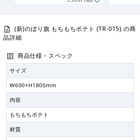
税込
367
円
税抜
403
円
税込
カゴへ
(新)のぼり旗 もちもちポテト (TR-015) の商
定番のぼり竿 オリジナルのぼりポール
品詳細
1.6～3m 伸縮式 黒 (30537BLK)
367
商品仕様・スペック
円
税抜
403
円
税込
カゴへ
サイズ
W600×H1800mm
注水型マルチのぼりスタンド 20L
内容
2,320
円
税抜
2,552
円
税込
もちもちポテト
カゴへ
材質