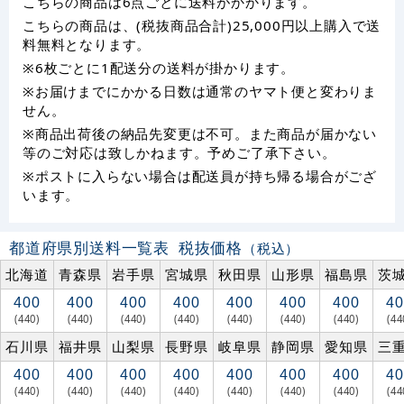
こちらの商品は6点ごとに送料がかかります。
こちらの商品は、(税抜商品合計)25,000円以上購入で送
料無料となります。
※6枚ごとに1配送分の送料が掛かります。
※お届けまでにかかる日数は通常のヤマト便と変わりま
せん。
※商品出荷後の納品先変更は不可。また商品が届かない
等のご対応は致しかねます。予めご了承下さい。
※ポストに入らない場合は配送員が持ち帰る場合がござ
います。
都道府県別送料一覧表
税抜価格
（税込）
北海道
青森県
岩手県
宮城県
秋田県
山形県
福島県
茨
400
400
400
400
400
400
400
40
(440)
(440)
(440)
(440)
(440)
(440)
(440)
(44
石川県
福井県
山梨県
長野県
岐阜県
静岡県
愛知県
三
400
400
400
400
400
400
400
40
(440)
(440)
(440)
(440)
(440)
(440)
(440)
(44