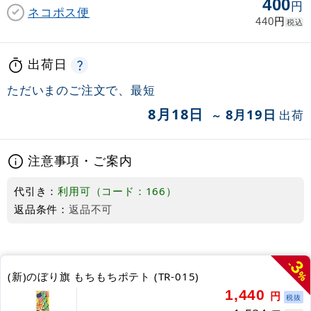
400
円
ネコポス便
円
440
税込
出荷日
ただいまのご注文で、最短
8月18日
8月19日
出荷
～
注意事項・ご案内
代引き：
利用可（コード：166）
返品条件：
返品不可
3
-
%
(新)のぼり旗 もちもちポテト (TR-015)
1,440
円
税抜