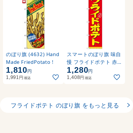
のぼり旗 (4632) Hand
スマートのぼり旗 味自
Made FriedPotato !
慢 フライドポテト 赤
1,810
1,280
地 (22185)
円
円
円
円
1,991
1,408
税込
税込
フライドポテト のぼり旗 をもっと見る