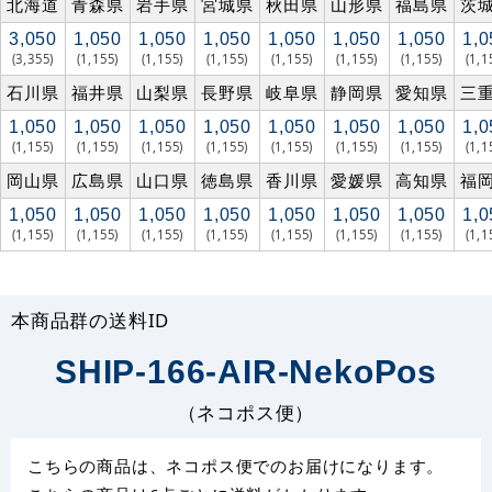
北海道
青森県
岩手県
宮城県
秋田県
山形県
福島県
茨
3,050
1,050
1,050
1,050
1,050
1,050
1,050
1,0
(3,355)
(1,155)
(1,155)
(1,155)
(1,155)
(1,155)
(1,155)
(1,1
石川県
福井県
山梨県
長野県
岐阜県
静岡県
愛知県
三
1,050
1,050
1,050
1,050
1,050
1,050
1,050
1,0
(1,155)
(1,155)
(1,155)
(1,155)
(1,155)
(1,155)
(1,155)
(1,1
岡山県
広島県
山口県
徳島県
香川県
愛媛県
高知県
福
1,050
1,050
1,050
1,050
1,050
1,050
1,050
1,0
(1,155)
(1,155)
(1,155)
(1,155)
(1,155)
(1,155)
(1,155)
(1,1
本商品群の送料ID
SHIP-166-AIR-NekoPos
（ネコポス便）
こちらの商品は、ネコポス便でのお届けになります。