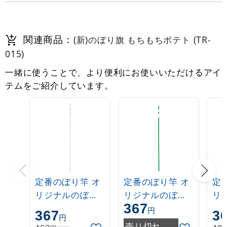
関連商品：
(新)のぼり旗 もちもちポテト (TR-
015)
一緒に使うことで、より便利にお使いいただけるアイ
テムをご紹介しています。
定番のぼり竿 オ
定番のぼり竿 オ
定
リジナルのぼり
リジナルのぼり
リ
367
ポール 1.6～3m
ポール 1.6～3m
ポー
円
367
3
円
伸縮式 白
伸縮式 緑
伸
売り切れ