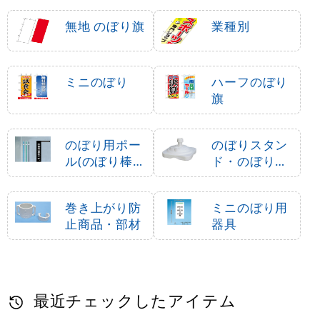
無地 のぼり旗
業種別
ミニのぼり
ハーフのぼり
旗
のぼり用ポー
のぼりスタン
ル(のぼり棒・
ド・のぼり立
竿)
て台
巻き上がり防
ミニのぼり用
止商品・部材
器具
最近チェックしたアイテム