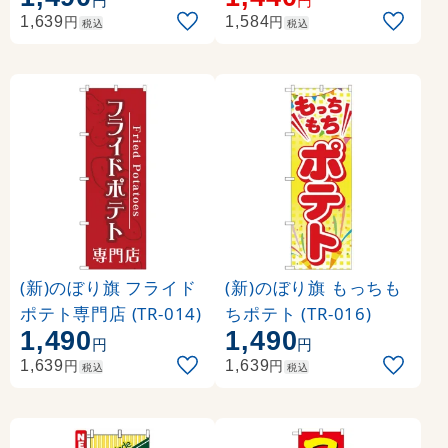
円
円
円
円
1,639
1,584
税込
税込
(新)のぼり旗 フライド
(新)のぼり旗 もっちも
ポテト専門店 (TR-014)
ちポテト (TR-016)
1,490
1,490
円
円
円
円
1,639
1,639
税込
税込