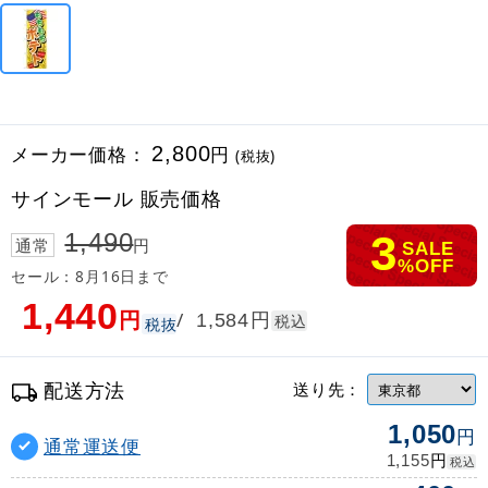
メーカー価格：
2,800
円
(税抜)
サインモール 販売価格
3
1,490
通常
円
SALE
%OFF
セール：8月16日まで
1,440
円
円
/
1,584
税込
税抜
配送方法
送り先：
1,050
円
通常運送便
円
1,155
税込