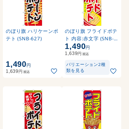
のぼり旗 ハリケーンポ
のぼり旗 フライドポテ
テト (SNB-627)
ト 内容:赤文字 (SNB-6
1,490
17)
円
円
1,639
税込
1,490
バリエーション2種
円
類を見る
円
1,639
税込