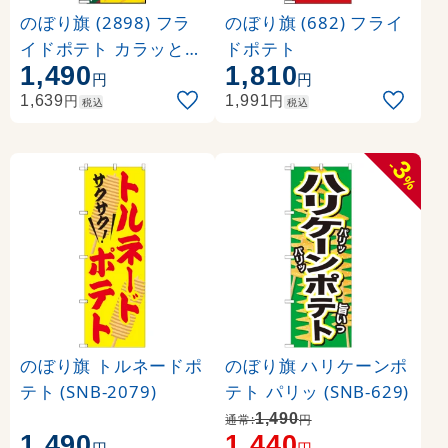
のぼり旗 (2898) フラ
のぼり旗 (682) フライ
イドポテト カラッと上
ドポテト
1,490
1,810
がったホクホクポテト
円
円
円
円
1,639
1,991
税込
税込
3
-
%
のぼり旗 トルネードポ
のぼり旗 ハリケーンポ
テト (SNB-2079)
テト パリッ (SNB-629)
1,490
通常:
円
1,490
1,440