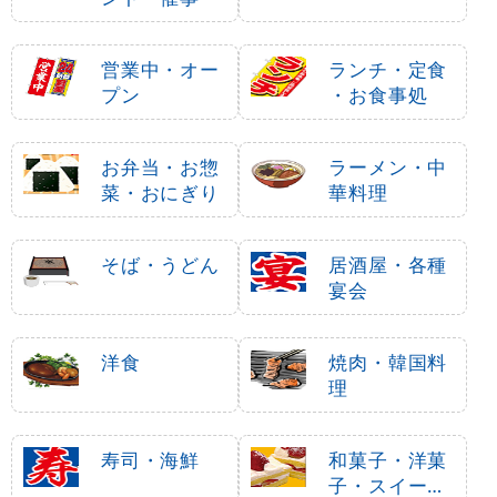
営業中・オー
ランチ・定食
プン
・お食事処
お弁当・お惣
ラーメン・中
菜・おにぎり
華料理
そば・うどん
居酒屋・各種
宴会
洋食
焼肉・韓国料
理
寿司・海鮮
和菓子・洋菓
子・スイーツ