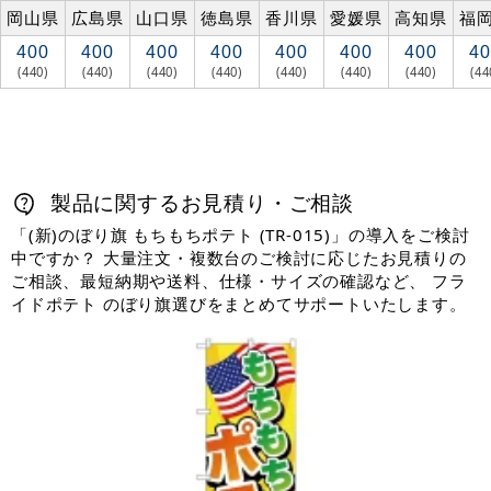
岡山県
広島県
山口県
徳島県
香川県
愛媛県
高知県
福
400
400
400
400
400
400
400
40
(440)
(440)
(440)
(440)
(440)
(440)
(440)
(44
製品に関するお見積り・ご相談
「(新)のぼり旗 もちもちポテト (TR-015)」の導入をご検討
中ですか？ 大量注文・複数台のご検討に応じたお見積りの
ご相談、最短納期や送料、仕様・サイズの確認など、 フラ
イドポテト のぼり旗選びをまとめてサポートいたします。