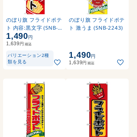
のぼり旗 フライドポテ
のぼり旗 フライドポテ
ト 内容:黒文字 (SNB-6
ト 激うま (SNB-2243)
1,490
18)
円
円
1,639
税込
1,490
バリエーション2種
円
類を見る
円
1,639
税込