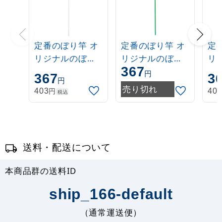
定番のぼり竿 オ
定番のぼり竿 オ
定
リジナルのぼり
リジナルのぼり
リ
367
ポール 1.6～3m
ポール 1.6～3m
ポー
円
367
3
円
伸縮式 白
伸縮式 緑
伸
売り切れ
円
403
40
税込
(30537***)
(30537GRN)
(3
送料・配送について
本商品群の送料ID
ship_166-default
（通常運送便）