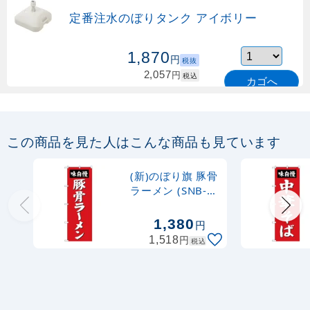
定番注水のぼりタンク アイボリー
1,870
円
税抜
2,057
円
税込
カゴへ
定番のぼり竿 オリジナルのぼりポール
1.6～3m 伸縮式 緑 (30537GRN)
この商品を見た人はこんな商品も見ています
367
円
税抜
購入不可
(新)のぼり旗 豚骨
売り切れ中
ラーメン (SNB-
4136)
定番のぼり竿 オリジナルのぼりポール
1,380
円
1.6～3m 伸縮式 水色 (30537SBL)
円
1,518
税込
367
円
税抜
403
円
税込
カゴへ