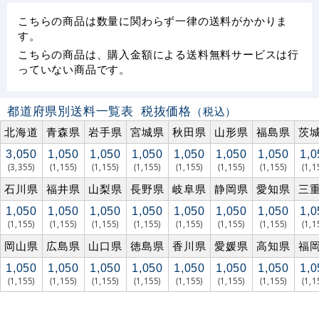
こちらの商品は数量に関わらず一律の送料がかかりま
す。
こちらの商品は、購入金額による送料無料サービスは行
っていない商品です。
都道府県別送料一覧表
税抜価格
（税込）
北海道
青森県
岩手県
宮城県
秋田県
山形県
福島県
茨
3,050
1,050
1,050
1,050
1,050
1,050
1,050
1,0
(3,355)
(1,155)
(1,155)
(1,155)
(1,155)
(1,155)
(1,155)
(1,1
石川県
福井県
山梨県
長野県
岐阜県
静岡県
愛知県
三
1,050
1,050
1,050
1,050
1,050
1,050
1,050
1,0
(1,155)
(1,155)
(1,155)
(1,155)
(1,155)
(1,155)
(1,155)
(1,1
岡山県
広島県
山口県
徳島県
香川県
愛媛県
高知県
福
1,050
1,050
1,050
1,050
1,050
1,050
1,050
1,0
(1,155)
(1,155)
(1,155)
(1,155)
(1,155)
(1,155)
(1,155)
(1,1