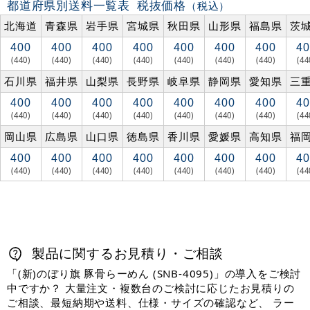
都道府県別送料一覧表
税抜価格
（税込）
北海道
青森県
岩手県
宮城県
秋田県
山形県
福島県
茨
400
400
400
400
400
400
400
40
(440)
(440)
(440)
(440)
(440)
(440)
(440)
(44
石川県
福井県
山梨県
長野県
岐阜県
静岡県
愛知県
三
400
400
400
400
400
400
400
40
(440)
(440)
(440)
(440)
(440)
(440)
(440)
(44
岡山県
広島県
山口県
徳島県
香川県
愛媛県
高知県
福
400
400
400
400
400
400
400
40
(440)
(440)
(440)
(440)
(440)
(440)
(440)
(44
製品に関するお見積り・ご相談
「(新)のぼり旗 豚骨らーめん (SNB-4095)」の導入をご検討
中ですか？ 大量注文・複数台のご検討に応じたお見積りの
ご相談、最短納期や送料、仕様・サイズの確認など、 ラー