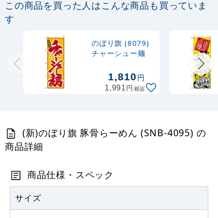
この商品を買った人はこんな商品も買っていま
定番のぼり竿 オリジナルのぼりポール
す
1.6～3m 伸縮式 黒 (30537BLK)
のぼり旗 (8079)
367
円
税抜
チャーシュー麺
403
円
税込
カゴへ
1,810
円
円
1,991
税込
注水型マルチのぼりスタンド 20L
2,320
円
税抜
(新)のぼり旗 豚骨らーめん (SNB-4095) の
2,552
円
税込
カゴへ
商品詳細
商品仕様・スペック
サイズ