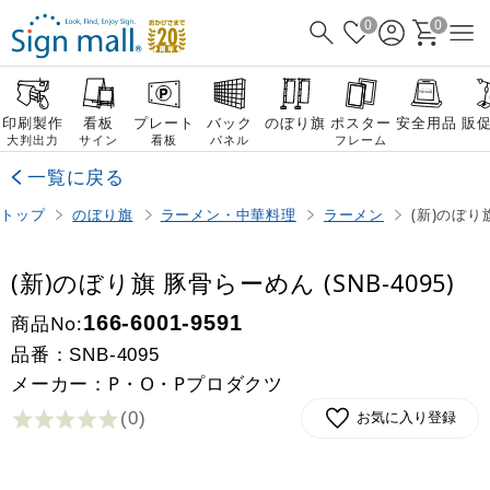
0
0
印刷製作
看板
プレート
バック
のぼり旗
ポスター
安全用品
販
大判出力
サイン
看板
パネル
フレーム
一覧に戻る
トップ
のぼり旗
ラーメン・中華料理
ラーメン
(新)のぼり旗
(新)のぼり旗 豚骨らーめん (SNB-4095)
商品No:
166-6001-9591
品番：
SNB-4095
メーカー：P・O・Pプロダクツ
(0
)
お気に入り登録