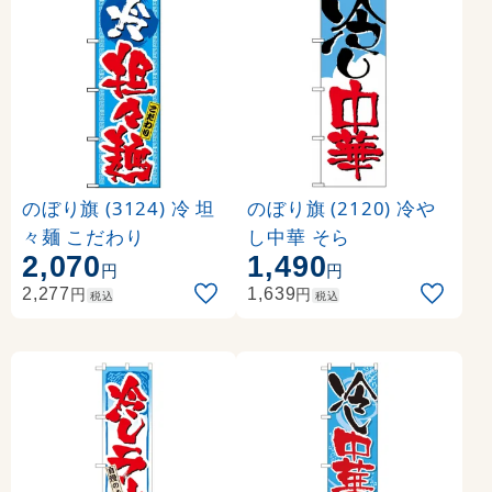
のぼり旗 (3124) 冷 坦
のぼり旗 (2120) 冷や
々麺 こだわり
し中華 そら
2,070
1,490
円
円
円
円
2,277
1,639
税込
税込