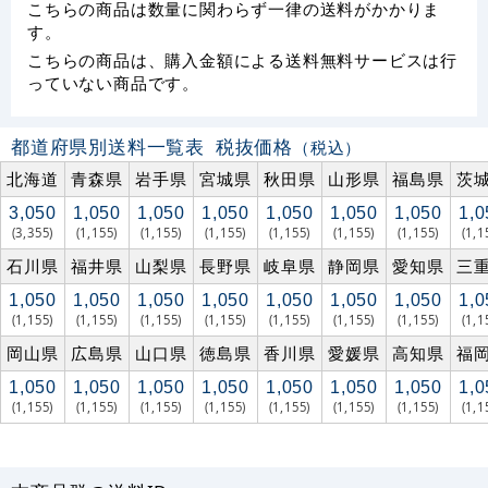
こちらの商品は数量に関わらず一律の送料がかかりま
す。
こちらの商品は、購入金額による送料無料サービスは行
っていない商品です。
都道府県別送料一覧表
税抜価格
（税込）
北海道
青森県
岩手県
宮城県
秋田県
山形県
福島県
茨
3,050
1,050
1,050
1,050
1,050
1,050
1,050
1,0
(3,355)
(1,155)
(1,155)
(1,155)
(1,155)
(1,155)
(1,155)
(1,1
石川県
福井県
山梨県
長野県
岐阜県
静岡県
愛知県
三
1,050
1,050
1,050
1,050
1,050
1,050
1,050
1,0
(1,155)
(1,155)
(1,155)
(1,155)
(1,155)
(1,155)
(1,155)
(1,1
岡山県
広島県
山口県
徳島県
香川県
愛媛県
高知県
福
1,050
1,050
1,050
1,050
1,050
1,050
1,050
1,0
(1,155)
(1,155)
(1,155)
(1,155)
(1,155)
(1,155)
(1,155)
(1,1