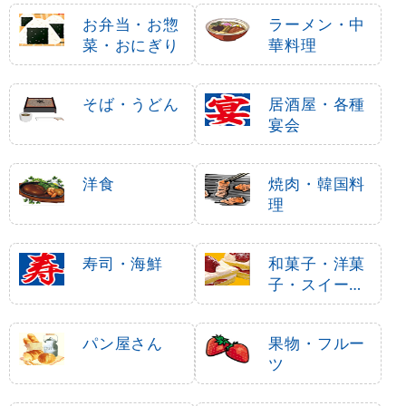
お弁当・お惣
ラーメン・中
菜・おにぎり
華料理
そば・うどん
居酒屋・各種
宴会
洋食
焼肉・韓国料
理
寿司・海鮮
和菓子・洋菓
子・スイーツ
・アイス
パン屋さん
果物・フルー
ツ