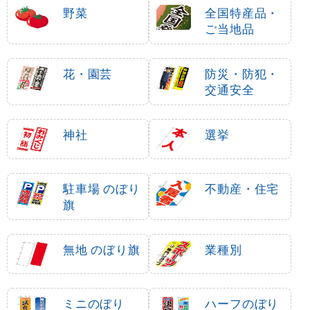
野菜
全国特産品・
ご当地品
花・園芸
防災・防犯・
交通安全
神社
選挙
駐車場 のぼり
不動産・住宅
旗
無地 のぼり旗
業種別
ミニのぼり
ハーフのぼり