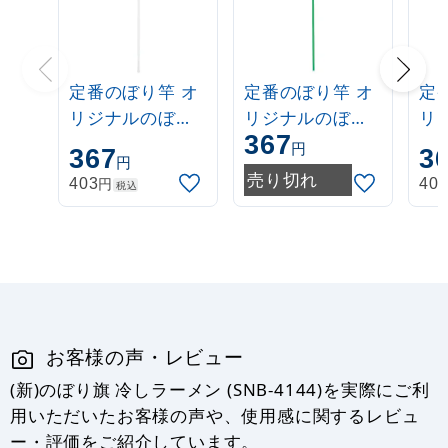
定番のぼり竿 オ
定番のぼり竿 オ
定
リジナルのぼり
リジナルのぼり
リ
367
ポール 1.6～3m
ポール 1.6～3m
ポー
円
367
3
円
伸縮式 白
伸縮式 緑
伸
売り切れ
円
403
40
税込
(30537***)
(30537GRN)
(3
お客様の声・レビュー
(新)のぼり旗 冷しラーメン (SNB-4144)を実際にご利
用いただいたお客様の声や、使用感に関するレビュ
ー・評価をご紹介しています。