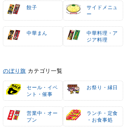
餃子
サイドメニュ
ー
中華まん
中華料理・ア
ジア料理
のぼり旗
カテゴリ一覧
セール・イベ
お祭り・縁日
ント・催事
営業中・オー
ランチ・定食
プン
・お食事処