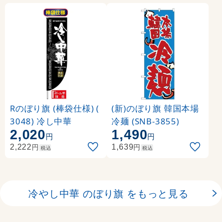
Rのぼり旗 (棒袋仕様) (
(新)のぼり旗 韓国本場
3048) 冷し中華
冷麺 (SNB-3855)
2,020
1,490
円
円
円
円
2,222
1,639
税込
税込
冷やし中華 のぼり旗 をもっと見る