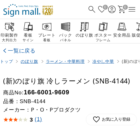
0
0
印刷製作
看板
プレート
バック
のぼり旗
ポスター
安全用品
販
大判出力
サイン
看板
パネル
フレーム
一覧に戻る
トップ
のぼり旗
ラーメン・中華料理
冷やし中華
(新)のぼ
(新)のぼり旗 冷しラーメン (SNB-4144)
商品No:
166-6001-9609
品番：
SNB-4144
メーカー：P・O・Pプロダクツ
(1)
3
お気に入り登録