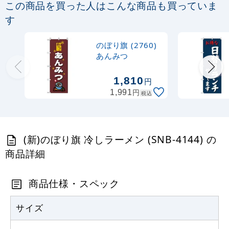
この商品を買った人はこんな商品も買っていま
定番のぼり竿 オリジナルのぼりポール
す
1.6～3m 伸縮式 黒 (30537BLK)
のぼり旗 (2760)
367
円
税抜
あんみつ
403
円
税込
カゴへ
1,810
円
円
1,991
税込
注水型マルチのぼりスタンド 20L
2,320
円
税抜
(新)のぼり旗 冷しラーメン (SNB-4144) の
2,552
円
税込
カゴへ
商品詳細
商品仕様・スペック
サイズ