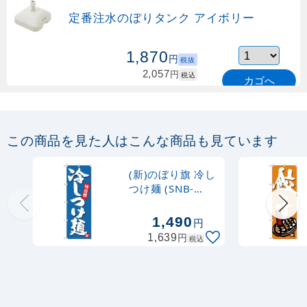
定番注水のぼりタンク アイボリー
1,870
円
税抜
2,057
円
税込
カゴへ
定番のぼり竿 オリジナルのぼりポール
1.6～3m 伸縮式 緑 (30537GRN)
この商品を見た人はこんな商品も見ています
367
円
税抜
購入不可
(新)のぼり旗 冷し
売り切れ中
つけ麺 (SNB-
4100)
定番のぼり竿 オリジナルのぼりポール
1,490
円
1.6～3m 伸縮式 水色 (30537SBL)
円
1,639
税込
367
円
税抜
403
円
税込
カゴへ