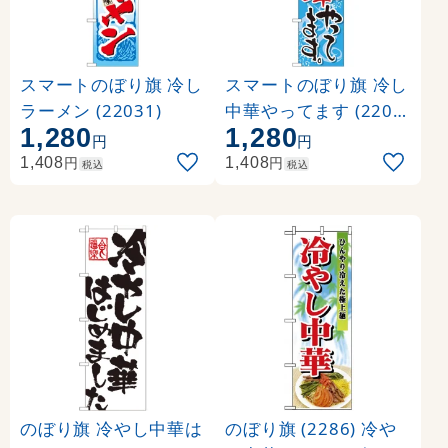
スマートのぼり旗 冷し
スマートのぼり旗 冷し
ラーメン (22031)
中華やってます (2202
1,280
1,280
9)
円
円
円
円
1,408
1,408
税込
税込
のぼり旗 冷やし中華は
のぼり旗 (2286) 冷や