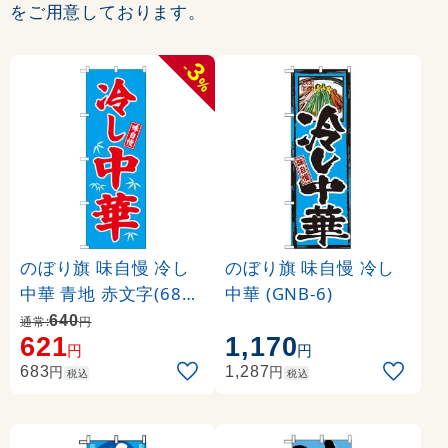
をご用意しております。
3
-
%
のぼり旗 味自慢 冷し
のぼり旗 味自慢 冷し
中華 青地 赤文字(6813
中華 (GNB-6)
4)
640
通常:
円
621
1,170
円
円
円
円
683
1,287
税込
税込