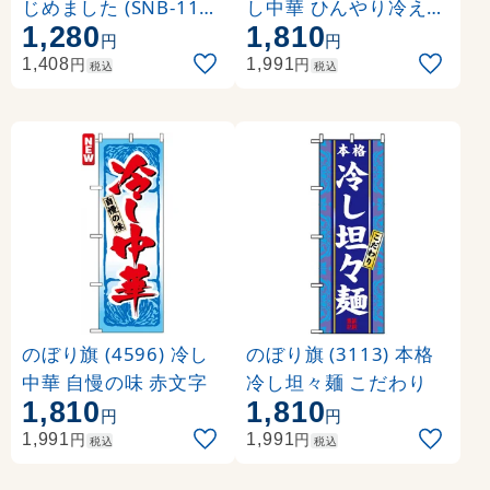
じめました (SNB-1148
し中華 ひんやり冷えた
1,280
1,810
)
極上麺 写真使用
円
円
円
円
1,408
1,991
税込
税込
のぼり旗 (4596) 冷し
のぼり旗 (3113) 本格
中華 自慢の味 赤文字
冷し坦々麺 こだわり
1,810
1,810
円
円
円
円
1,991
1,991
税込
税込