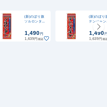
ナルのぼり
367
円
税抜
式 黒
403
円
税込
カゴへ
(新)のぼり旗
(新)のぼり
ソルロンタン
テンジャン
(SNB-3844)
ゲ (SNB-
2,320
スタンド
円
税抜
3840)
1,490
1,490
円
2,552
円
税込
カゴへ
円
円
1,639
1,639
税込
税