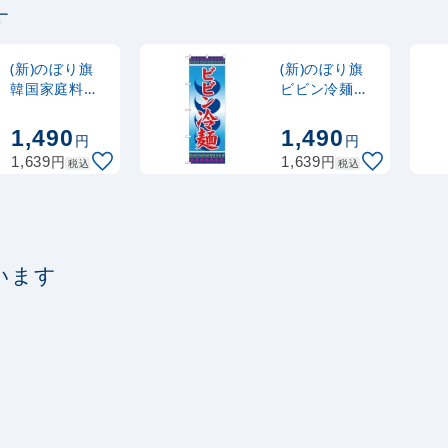
す
定番のぼり竿 オリジ
ポール 1.6～3m 伸縮
(30537BLK)
(新)のぼり旗
(新)のぼり旗
韓国家庭料理
ビビン冷麺
(SNB-3831)
(SNB-3857)
注水型マルチのぼり
1,490
1,490
円
円
20L
円
円
1,639
1,639
税込
税込
います