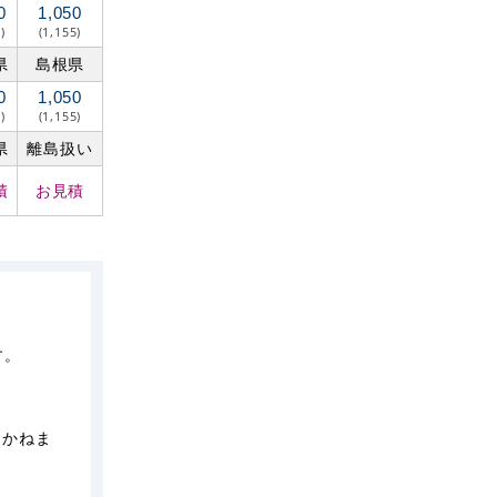
0
1,050
)
(1,155)
県
島根県
0
1,050
)
(1,155)
県
離島扱い
積
お見積
す。
しかねま