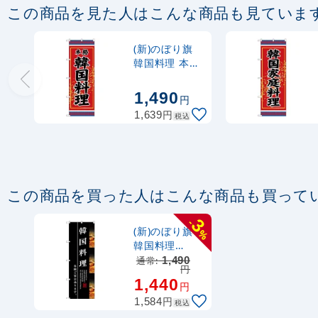
この商品を見た人はこんな商品も見ていま
(新)のぼり旗
韓国料理 本格
(SNB-3832)
1,490
円
円
1,639
税込
この商品を買った人はこんな商品も買って
3
-
(新)のぼり旗
%
韓国料理
(SNB-3213)
通常:
1,490
円
1,440
円
円
1,584
税込