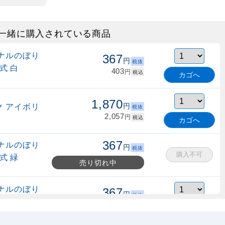
一緒に購入されている商品
ナルのぼり
367
円
税抜
式 白
403
円
税込
カゴへ
1,870
 アイボリ
円
税抜
2,057
円
税込
カゴへ
367
ナルのぼり
円
税抜
購入不可
式 緑
売り切れ中
ナルのぼり
367
円
税抜
縮式 水色
403
円
税込
カゴへ