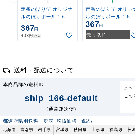
定番のぼり竿 オリジナ
定番のぼり竿 オリジ
ルのぼりポール 1.6～
ルのぼりポール 1.6～
367
3m 伸縮式 白
3m 伸縮式 緑
円
367
円
(30537***)
(30537GRN)
売り切れ
円
403
税込
送料・配送について
本商品群の送料ID
こち
こち
ship_166-default
（通常運送便）
都道府県別送料一覧表
税抜価格
（税込）
北海道
青森県
岩手県
宮城県
秋田県
山形県
福島県
茨