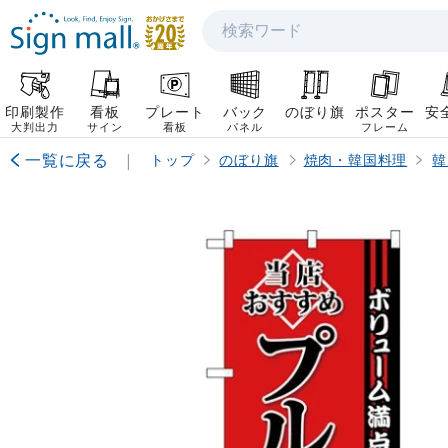
検索
印刷製作
看板
プレート
バック
のぼり旗
ポスター
安
大判出力
サイン
看板
パネル
フレーム
一覧に戻る
|
トップ
のぼり旗
焼肉・韓国料理
韓