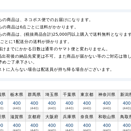
らの商品は、ネコポス便でのお届けになります。
らの商品は6点ごとに送料がかかります。
らの商品は、(税抜商品合計)25,000円以上購入で送料無料となりま
枚ごとに1配送分の送料が掛かります。
届けまでにかかる日数は通常のヤマト便と変わりません。
品出荷後の納品先変更は不可。また商品が届かない等のご対応は致
予めご了承下さい。
ストに入らない場合は配送員が持ち帰る場合がございます。
城県
栃木県
群馬県
埼玉県
千葉県
東京都
神奈川県
新潟
00
400
400
400
400
400
400
400
40)
(440)
(440)
(440)
(440)
(440)
(440)
(440)
重県
滋賀県
京都府
大阪府
兵庫県
奈良県
和歌山県
鳥取
00
400
400
400
400
400
400
400
40)
(440)
(440)
(440)
(440)
(440)
(440)
(440)