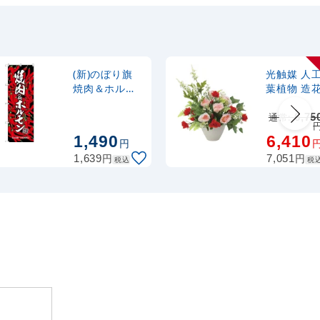
カゴへ
ナルのぼり
367
円
税抜
式 黒
403
円
税込
カゴへ
(新)のぼり旗
光触媒 人
焼肉＆ホルモ
葉植物 造花
ン (SNB-
サミローズ 
2,320
スタンド
円
税抜
3225)
さ40cm)
通常:
6,75
2,552
円
税込
カゴへ
(2450A75)
1,490
6,410
円
円
円
1,639
7,051
税込
税