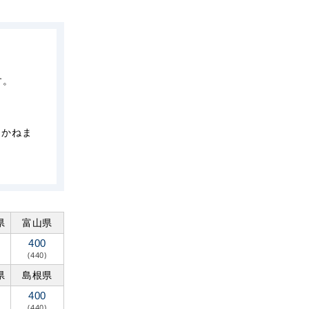
す。
しかねま
県
富山県
400
(440)
県
島根県
400
(440)