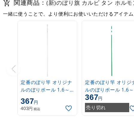
関連商品：
(新)のぼり旗 カルビ タン ホルモン 
一緒に使うことで、より便利にお使いいただけるアイテム
定番のぼり竿 オリジナ
定番のぼり竿 オリジ
ルのぼりポール 1.6～
ルのぼりポール 1.6～
367
3m 伸縮式 白
3m 伸縮式 緑
円
367
円
(30537***)
(30537GRN)
売り切れ
円
403
税込