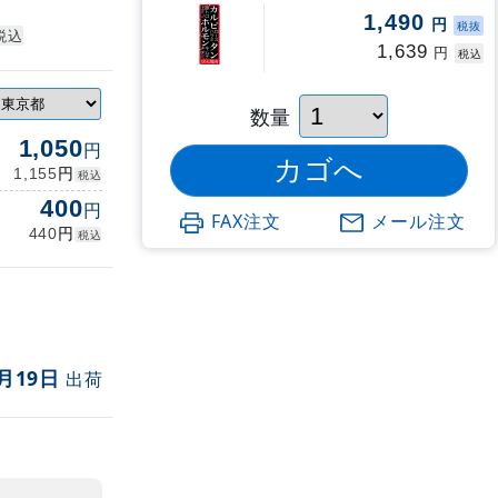
1,490
円
税抜
税込
1,639
円
税込
数量
1,050
円
円
1,155
税込
400
円
FAX注文
メール注文
円
440
税込
月19日
出荷