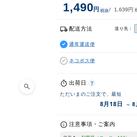
1,490
円
円
/
1,639
税抜
配送方法
送り先：
通常運送便
ネコポス便
出荷日
ただいまのご注文で、最短
8月18日
8
～
注意事項・ご案内