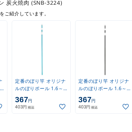
炭火焼肉 (SNB-3224)
をご紹介しています。
ナ
定番のぼり竿 オリジナ
定番のぼり竿 オリジナ
ルのぼりポール 1.6～
ルのぼりポール 1.6～
3m 伸縮式 水色
3m 伸縮式 黒
367
367
円
円
(30537SBL)
(30537BLK)
円
円
403
403
税込
税込