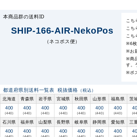
本商品群の送料ID
こち
こち
SHIP-166-AIR-NekoPos
こち
（ネコポス便）
※6
※お
※商
す。
※ポ
都道府県別送料一覧表
税抜価格
（税込）
北海道
青森県
岩手県
宮城県
秋田県
山形県
福島県
茨
400
400
400
400
400
400
400
4
(440)
(440)
(440)
(440)
(440)
(440)
(440)
(4
石川県
福井県
山梨県
長野県
岐阜県
静岡県
愛知県
三
400
400
400
400
400
400
400
4
(440)
(440)
(440)
(440)
(440)
(440)
(440)
(4