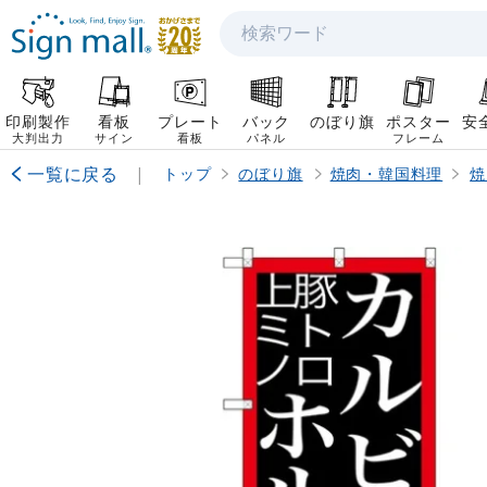
検索
印刷製作
看板
プレート
バック
のぼり旗
ポスター
安
大判出力
サイン
看板
パネル
フレーム
一覧に戻る
|
トップ
のぼり旗
焼肉・韓国料理
焼