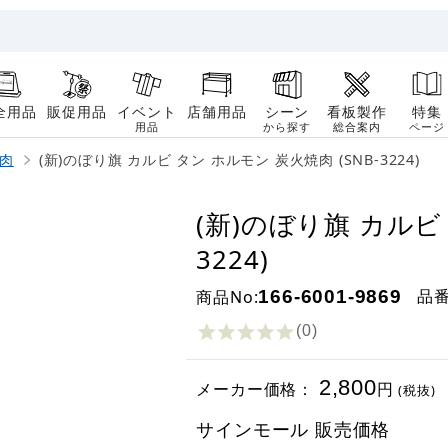
全用品
販促用品
イベント
店舗用品
シーン
看板製作
特集
用品
から探す
総合案内
ページ
肉
(新)のぼり旗 カルビ タン ホルモン 炭火焼肉 (SNB-3224)
(新)のぼり旗 カルビ 
3224)
品
商品No:
166-6001-9869
(0
)
2,800
メーカー価格：
円
(税抜)
サインモール 販売価格