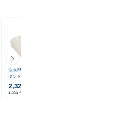
注水型マルチのぼりス
定番注水のぼりタンク
タンド 20L
アイボリー
2,320
1,870
円
円
円
円
2,552
2,057
税込
税込