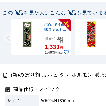
この商品を見た人はこんな商品も見ていま
4
-
(新)のぼり旗
%
味自慢 めし処
(SNB-3827)
通常:
1,380
円
1,330
円
円
1,463
税込
(新)のぼり旗 カルビ タン ホルモン 炭火焼肉
商品仕様・スペック
サイズ
W600×H1800mm