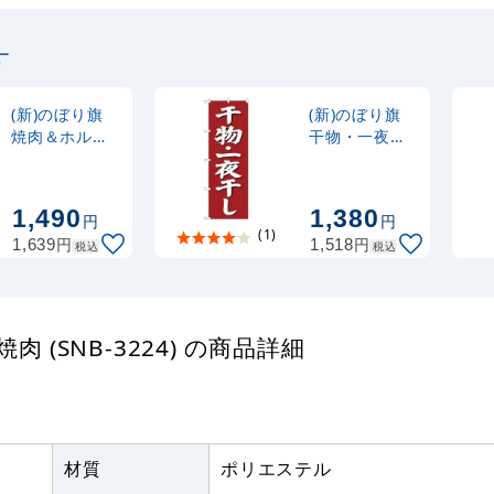
(30537SBL)
す
定番のぼり竿 オリジ
ポール 1.6～3m 伸縮
(30537BLK)
(新)のぼり旗
(新)のぼり旗
焼肉＆ホルモ
干物・一夜干
ン(黄) (SNB-
し (SNB-
注水型マルチのぼり
3227)
3823)
20L
1,490
1,380
円
円
(1)
円
円
1,639
1,518
税込
税込
 (SNB-3224) の商品詳細
材質
ポリエステル