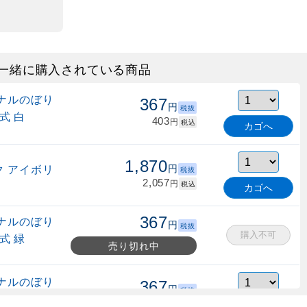
一緒に購入されている商品
ナルのぼり
367
円
税抜
式 白
403
円
税込
カゴへ
1,870
 アイボリ
円
税抜
2,057
円
税込
カゴへ
367
ナルのぼり
円
税抜
購入不可
式 緑
売り切れ中
ナルのぼり
367
円
税抜
縮式 水色
403
円
税込