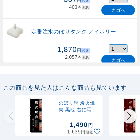
円
税抜
403
円
税込
カゴへ
定番注水のぼりタンク アイボリー
1,870
円
税抜
2,057
円
税込
カゴへ
定番のぼり竿 オリジナルのぼりポール
1.6～3m 伸縮式 緑 (30537GRN)
この商品を見た人はこんな商品も見ています
367
円
税抜
購入不可
のぼり旗 炭火焼
売り切れ中
肉 黒地 右に写真
(SNB-3220)
定番のぼり竿 オリジナルのぼりポール
1,490
円
1.6～3m 伸縮式 水色 (30537SBL)
円
1,639
税込