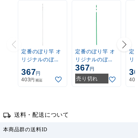
定番のぼり竿 オ
定番のぼり竿 オ
定
リジナルのぼり
リジナルのぼり
リ
367
ポール 1.6～3m
ポール 1.6～3m
ポー
円
367
3
円
伸縮式 白
伸縮式 緑
伸
売り切れ
円
403
40
税込
(30537***)
(30537GRN)
(3
送料・配送について
本商品群の送料ID