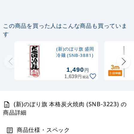
367
円
税抜
403
円
税込
カゴへ
この商品を買った人はこんな商品も買っていま
定番のぼり竿 オリジナルのぼりポール
す
1.6～3m 伸縮式 黒 (30537BLK)
(新)のぼり旗 盛岡
367
円
税抜
冷麺 (SNB-3881)
403
円
税込
カゴへ
1,490
円
円
1,639
税込
注水型マルチのぼりスタンド 20L
2,320
円
税抜
(新)のぼり旗 本格炭火焼肉 (SNB-3223) の
2,552
円
税込
カゴへ
商品詳細
商品仕様・スペック