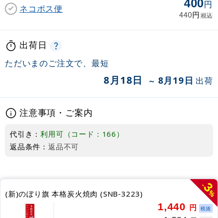
400
円
ネコポス便
円
440
税込
出荷日
ただいまのご注文で、最短
8月18日
8月19日
出荷
～
注意事項・ご案内
代引き：
利用可（コード：166）
返品条件：
返品不可
3
-
%
(新)のぼり旗 本格炭火焼肉 (SNB-3223)
1,440
円
税抜