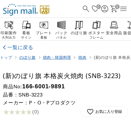
0
0
印刷製作
看板
プレート
バック
のぼり旗
ポスター
安全用品
販
大判出力
サイン
看板
パネル
フレーム
一覧に戻る
トップ
のぼり旗
焼肉・韓国料理
焼肉
(新)のぼり旗 本格炭火
(新)のぼり旗 本格炭火焼肉 (SNB-3223)
商品No:
166-6001-9891
品番：
SNB-3223
メーカー：P・O・Pプロダクツ
(0
)
お気に入り登録