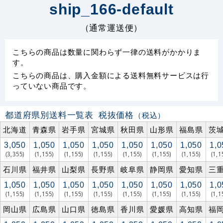
ship_166-default
（通常運送便）
こちらの商品は数量に関わらず一律の送料がかかりま
す。
こちらの商品は、購入金額による送料無料サービスは行
っていない商品です。
都道府県別送料一覧表
税抜価格
（税込）
北海道
青森県
岩手県
宮城県
秋田県
山形県
福島県
茨
3,050
1,050
1,050
1,050
1,050
1,050
1,050
1,0
(3,355)
(1,155)
(1,155)
(1,155)
(1,155)
(1,155)
(1,155)
(1,1
石川県
福井県
山梨県
長野県
岐阜県
静岡県
愛知県
三
1,050
1,050
1,050
1,050
1,050
1,050
1,050
1,0
(1,155)
(1,155)
(1,155)
(1,155)
(1,155)
(1,155)
(1,155)
(1,1
岡山県
広島県
山口県
徳島県
香川県
愛媛県
高知県
福