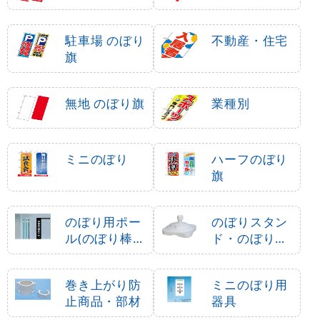
駐車場 のぼり
不動産・住宅
旗
無地 のぼり旗
業種別
ミニのぼり
ハーフのぼり
旗
のぼり用ポー
のぼりスタン
ル(のぼり棒・
ド・のぼり立
竿)
て台
巻き上がり防
ミニのぼり用
止商品・部材
器具