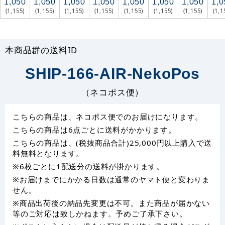
1,050
1,050
1,050
1,050
1,050
1,050
1,050
1,0
(1,155)
(1,155)
(1,155)
(1,155)
(1,155)
(1,155)
(1,155)
(1,1
本商品群の送料ID
SHIP-166-AIR-NekoPos
（ネコポス便）
こちらの商品は、ネコポス便でのお届けになります。
こちらの商品は6点ごとに送料がかかります。
こちらの商品は、(税抜商品合計)25,000円以上購入で送
料無料となります。
※6枚ごとに1配送分の送料が掛かります。
※お届けまでにかかる日数は通常のヤマト便と変わりま
せん。
※商品出荷後の納品先変更は不可。また商品が届かない
等のご対応は致しかねます。予めご了承下さい。