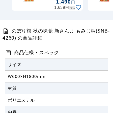
1,490
円
円
1,639
税込
367
円
税抜
403
円
税込
カゴへ
のぼり旗 秋の味覚 新さんま もみじ柄(SNB-
定番のぼり竿 オリジナルのぼりポール
4260) の商品詳細
1.6～3m 伸縮式 黒 (30537BLK)
367
商品仕様・スペック
円
税抜
403
円
税込
カゴへ
サイズ
W600×H1800mm
注水型マルチのぼりスタンド 20L
材質
2,320
円
税抜
2,552
円
税込
ポリエステル
カゴへ
内容