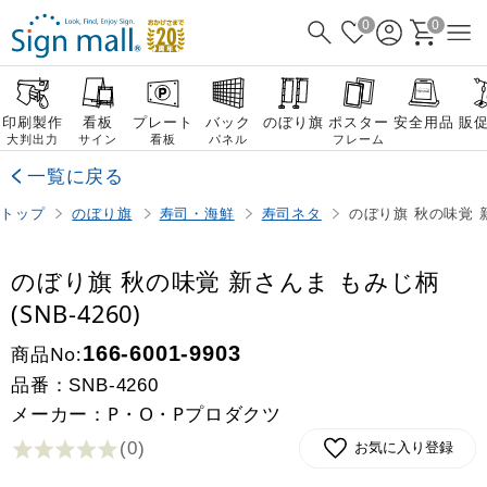
0
0
印刷製作
看板
プレート
バック
のぼり旗
ポスター
安全用品
販
大判出力
サイン
看板
パネル
フレーム
一覧に戻る
トップ
のぼり旗
寿司・海鮮
寿司ネタ
のぼり旗 秋の味覚 新
のぼり旗 秋の味覚 新さんま もみじ柄
(SNB-4260)
商品No:
166-6001-9903
品番：
SNB-4260
メーカー：P・O・Pプロダクツ
(0
)
お気に入り登録