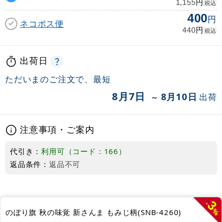
円
1,155
税込
400
円
ネコポス便
円
440
税込
出荷日
ただいまのご注文で、最短
8月7日
8月10日
出荷
～
注意事項・ご案内
代引き：
利用可（コード：166）
返品条件：
返品不可
3
-
%
のぼり旗 秋の味覚 新さんま もみじ柄(SNB-4260)