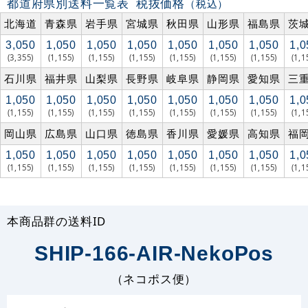
都道府県別送料一覧表
税抜価格
（税込）
北海道
青森県
岩手県
宮城県
秋田県
山形県
福島県
茨
3,050
1,050
1,050
1,050
1,050
1,050
1,050
1,0
(3,355)
(1,155)
(1,155)
(1,155)
(1,155)
(1,155)
(1,155)
(1,1
石川県
福井県
山梨県
長野県
岐阜県
静岡県
愛知県
三
1,050
1,050
1,050
1,050
1,050
1,050
1,050
1,0
(1,155)
(1,155)
(1,155)
(1,155)
(1,155)
(1,155)
(1,155)
(1,1
岡山県
広島県
山口県
徳島県
香川県
愛媛県
高知県
福
1,050
1,050
1,050
1,050
1,050
1,050
1,050
1,0
(1,155)
(1,155)
(1,155)
(1,155)
(1,155)
(1,155)
(1,155)
(1,1
本商品群の送料ID
SHIP-166-AIR-NekoPos
（ネコポス便）