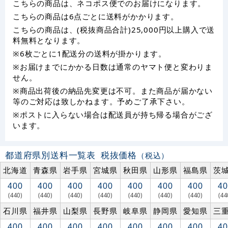
こちらの商品は、ネコポス便でのお届けになります。
こちらの商品は6点ごとに送料がかかります。
こちらの商品は、(税抜商品合計)25,000円以上購入で送
料無料となります。
※6枚ごとに1配送分の送料が掛かります。
※お届けまでにかかる日数は通常のヤマト便と変わりま
せん。
※商品出荷後の納品先変更は不可。また商品が届かない
等のご対応は致しかねます。予めご了承下さい。
※ポストに入らない場合は配送員が持ち帰る場合がござ
います。
都道府県別送料一覧表
税抜価格
（税込）
北海道
青森県
岩手県
宮城県
秋田県
山形県
福島県
茨
400
400
400
400
400
400
400
40
(440)
(440)
(440)
(440)
(440)
(440)
(440)
(44
石川県
福井県
山梨県
長野県
岐阜県
静岡県
愛知県
三
400
400
400
400
400
400
400
40