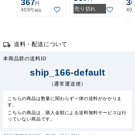
367
3
円
伸縮式 白
伸縮式 緑
伸
売り切れ
円
403
40
税込
(30537***)
(30537GRN)
(3
送料・配送について
本商品群の送料ID
ship_166-default
（通常運送便）
こちらの商品は数量に関わらず一律の送料がかかりま
す。
こちらの商品は、購入金額による送料無料サービスは行
っていない商品です。