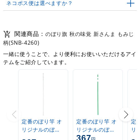
ネコポス便は選べますか？
関連商品：
のぼり旗 秋の味覚 新さんま もみじ
柄(SNB-4260)
一緒に使うことで、より便利にお使いいただけるアイ
テムをご紹介しています。
定番のぼり竿 オ
定番のぼり竿 オ
定
リジナルのぼり
リジナルのぼり
リ
367
ポール 1.6～3m
ポール 1.6～3m
ポー
円