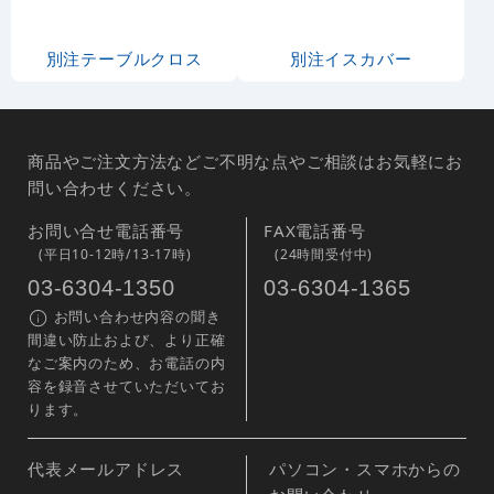
のぼり旗 さんま (SNB-
のぼり旗 鯵 産地直送
2354)
白 (SNB-2273)
1,490
1,490
円
円
円
円
1,639
1,639
税込
税込
3
-
%