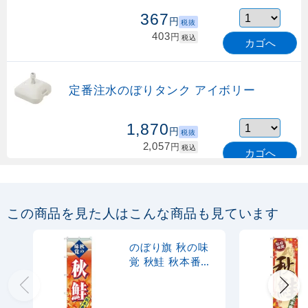
367
円
税抜
403
円
税込
カゴへ
定番注水のぼりタンク アイボリー
1,870
円
税抜
2,057
円
税込
カゴへ
定番のぼり竿 オリジナルのぼりポール
1.6～3m 伸縮式 緑 (30537GRN)
この商品を見た人はこんな商品も見ています
367
円
税抜
購入不可
のぼり旗 秋の味
売り切れ中
覚 秋鮭 秋本番
(SNB-4258)
定番のぼり竿 オリジナルのぼりポール
1.6～3m 伸縮式 水色 (30537SBL)