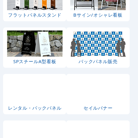
大漁旗風
1)
1,810
1,490
円
円
円
円
1,991
1,639
税込
税込
3
-
%
のぼり旗 鯖 産地直送
のぼり旗 鰤 (SNB-150
白 (SNB-2286)
8)
1,490
通常:
円
1,490
1,440
円
円
円
円
1,639
1,584
税込
税込