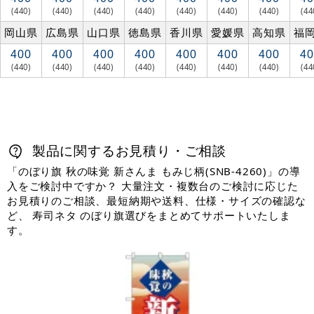
(440)
(440)
(440)
(440)
(440)
(440)
(440)
(44
岡山県
広島県
山口県
徳島県
香川県
愛媛県
高知県
福
400
400
400
400
400
400
400
40
(440)
(440)
(440)
(440)
(440)
(440)
(440)
(44
製品に関するお見積り・ご相談
「のぼり旗 秋の味覚 新さんま もみじ柄(SNB-4260)」の導
入をご検討中ですか？ 大量注文・複数台のご検討に応じた
お見積りのご相談、最短納期や送料、仕様・サイズの確認な
ど、 寿司ネタ のぼり旗選びをまとめてサポートいたしま
す。