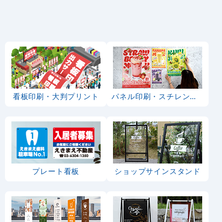
のぼり旗 鯵 (SNB-151
のぼり旗 鯛 (イラスト)
5)
(SNB-1554)
1,490
1,490
円
円
円
円
1,639
1,639
税込
税込
のぼり旗 (2662) ぶり
のぼり旗 鯖 (SNB-151