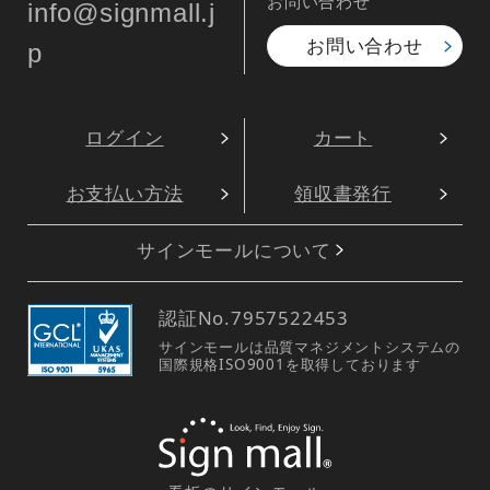
のぼり旗 鯛 産地直送
のぼり旗 ブリ (イラス
白 (SNB-2349)
ト) (SNB-1550)
1,490
通常:
円
1,440
1,490
円
円
円
円
1,584
1,639
税込
税込
寿司ネタ のぼり旗 をもっと見る