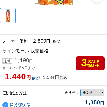
メーカー価格：
2,800
円
(税抜)
サインモール 販売価格
3
1,490
通常
円
SALE
%OFF
セール：8月9日まで
1,440
円
円
/
1,584
税込
税抜
配送方法
送り先：
1,050
円
通常運送便