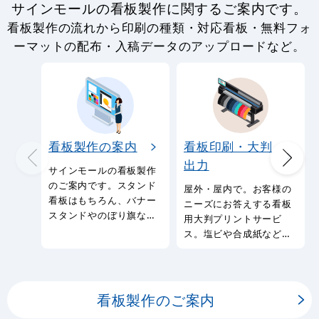
のぼり旗 金目鯛 (イラ
のぼり旗 (1735) 春の
スト) (SNB-1555)
旬ネタ祭
1,810
通常:
円
1,490
1,750
円
円
円
円
1,639
1,925
税込
税込