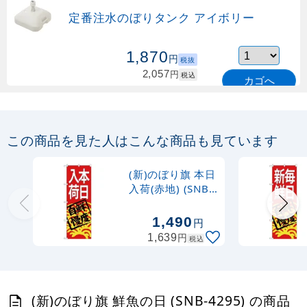
定番注水のぼりタンク アイボリー
1,870
円
税抜
2,057
円
税込
カゴへ
定番のぼり竿 オリジナルのぼりポール
1.6～3m 伸縮式 緑 (30537GRN)
この商品を見た人はこんな商品も見ています
367
円
税抜
購入不可
(新)のぼり旗 本日
売り切れ中
入荷(赤地) (SNB-
4298)
定番のぼり竿 オリジナルのぼりポール
1,490
円
1.6～3m 伸縮式 水色 (30537SBL)
円
1,639
税込
367
円
税抜
403
円
税込
カゴへ
(新)のぼり旗 鮮魚の日 (SNB-4295) の商品