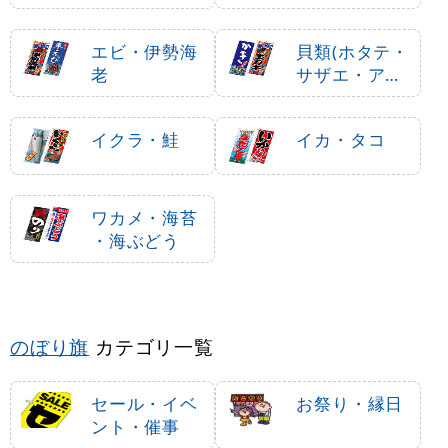
エビ・伊勢海
貝類(ホタテ・
老
サザエ・アワ
ビ、カキ)
イクラ・鮭
イカ・タコ
ワカメ・海苔
・海ぶどう
のぼり旗
カテゴリ一覧
セール・イベ
お祭り・縁日
ント・催事