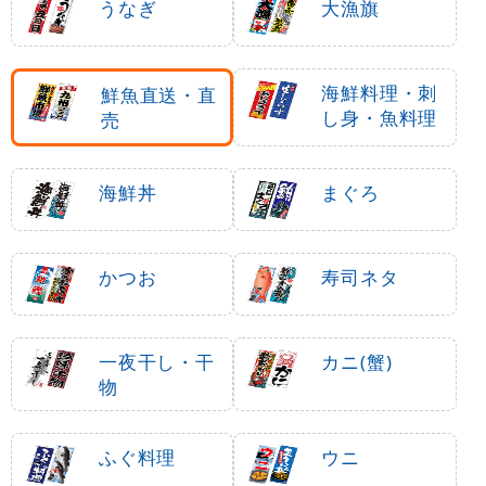
うなぎ
大漁旗
海鮮料理・刺
鮮魚直送・直
し身・魚料理
売
海鮮丼
まぐろ
かつお
寿司ネタ
一夜干し・干
カニ(蟹)
物
ふぐ料理
ウニ