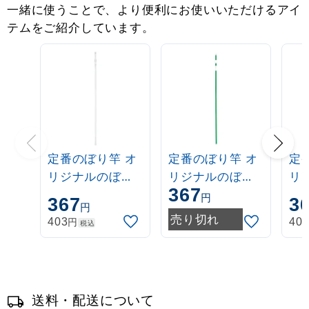
一緒に使うことで、より便利にお使いいただけるアイ
テムをご紹介しています。
定番のぼり竿 オ
定番のぼり竿 オ
定
リジナルのぼり
リジナルのぼり
リ
367
ポール 1.6～3m
ポール 1.6～3m
ポー
円
367
3
円
伸縮式 白
伸縮式 緑
伸
売り切れ
円
403
40
税込
(30537***)
(30537GRN)
(3
送料・配送について