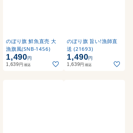
のぼり旗 鮮魚直売 大
のぼり旗 旨い!漁師直
漁旗風(SNB-1456)
送 (21693)
1,490
1,490
円
円
円
円
1,639
1,639
税込
税込