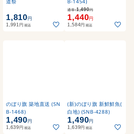
道祭
B-1454)
1,490
通常:
円
1,810
1,440
円
円
円
円
1,991
1,584
税込
税込
のぼり旗 築地直送 (SN
(新)のぼり旗 新鮮鮮魚(
B-1468)
白地) (SNB-4288)
1,490
1,490
円
円
円
円
1,639
1,639
税込
税込