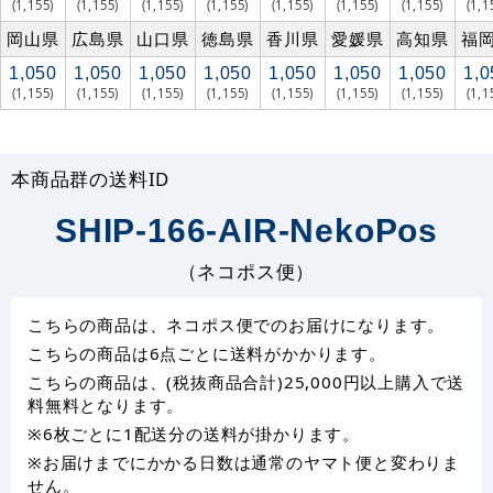
(1,155)
(1,155)
(1,155)
(1,155)
(1,155)
(1,155)
(1,155)
(1,1
岡山県
広島県
山口県
徳島県
香川県
愛媛県
高知県
福
1,050
1,050
1,050
1,050
1,050
1,050
1,050
1,0
(1,155)
(1,155)
(1,155)
(1,155)
(1,155)
(1,155)
(1,155)
(1,1
本商品群の送料ID
SHIP-166-AIR-NekoPos
（ネコポス便）
こちらの商品は、ネコポス便でのお届けになります。
こちらの商品は6点ごとに送料がかかります。
こちらの商品は、(税抜商品合計)25,000円以上購入で送
料無料となります。
※6枚ごとに1配送分の送料が掛かります。
※お届けまでにかかる日数は通常のヤマト便と変わりま
せん。