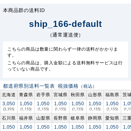
本商品群の送料ID
ship_166-default
（通常運送便）
こちらの商品は数量に関わらず一律の送料がかかりま
す。
こちらの商品は、購入金額による送料無料サービスは行
っていない商品です。
都道府県別送料一覧表
税抜価格
（税込）
北海道
青森県
岩手県
宮城県
秋田県
山形県
福島県
茨
3,050
1,050
1,050
1,050
1,050
1,050
1,050
1,0
(3,355)
(1,155)
(1,155)
(1,155)
(1,155)
(1,155)
(1,155)
(1,1
石川県
福井県
山梨県
長野県
岐阜県
静岡県
愛知県
三
1,050
1,050
1,050
1,050
1,050
1,050
1,050
1,0