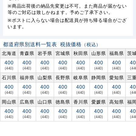
※商品出荷後の納品先変更は不可。また商品が届かない
等のご対応は致しかねます。予めご了承下さい。
※ポストに入らない場合は配送員が持ち帰る場合がござ
います。
都道府県別送料一覧表
税抜価格
（税込）
北海道
青森県
岩手県
宮城県
秋田県
山形県
福島県
茨
400
400
400
400
400
400
400
40
(440)
(440)
(440)
(440)
(440)
(440)
(440)
(44
石川県
福井県
山梨県
長野県
岐阜県
静岡県
愛知県
三
400
400
400
400
400
400
400
40
(440)
(440)
(440)
(440)
(440)
(440)
(440)
(44
岡山県
広島県
山口県
徳島県
香川県
愛媛県
高知県
福
400
400
400
400
400
400
400
40
(440)
(440)
(440)
(440)
(440)
(440)
(440)
(44