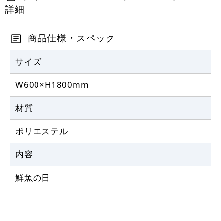
詳細
定番のぼり竿 オリジナルのぼりポール
1.6～3m 伸縮式 黒 (30537BLK)
商品仕様・スペック
367
円
税抜
403
円
サイズ
税込
カゴへ
W600×H1800mm
注水型マルチのぼりスタンド 20L
材質
2,320
円
税抜
ポリエステル
2,552
円
税込
カゴへ
内容
鮮魚の日