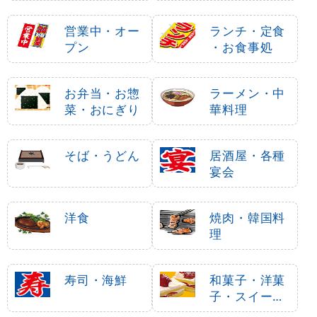
営業中・オー
ランチ・定食
プン
・お食事処
お弁当・お惣
ラーメン・中
菜・おにぎり
華料理
そば・うどん
居酒屋・各種
宴会
洋食
焼肉・韓国料
理
寿司・海鮮
和菓子・洋菓
子・スイーツ
・アイス