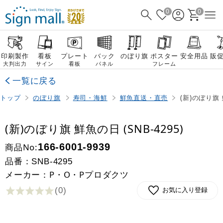
0
0
印刷製作
看板
プレート
バック
のぼり旗
ポスター
安全用品
販
大判出力
サイン
看板
パネル
フレーム
一覧に戻る
トップ
のぼり旗
寿司・海鮮
鮮魚直送・直売
(新)のぼり旗 
(新)のぼり旗 鮮魚の日 (SNB-4295)
商品No:
166-6001-9939
品番：
SNB-4295
メーカー：P・O・Pプロダクツ
(0
)
お気に入り登録