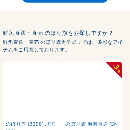
鮮魚直送・直売 のぼり旗をお探しですか？
鮮魚直送・直売 のぼり旗カテゴリでは、多彩なアイ
テムをご用意しております。
3
-
%
のぼり旗 (3358) 北海
のぼり旗 漁港直送 (SN