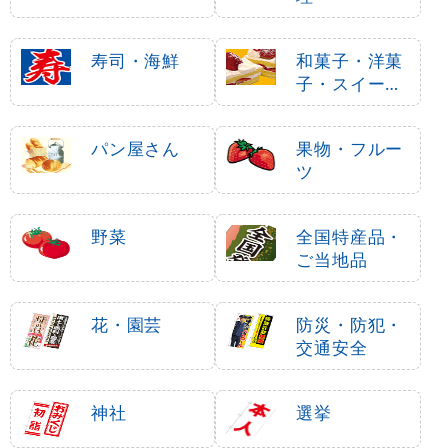
寿司・海鮮
和菓子・洋菓
子・スイーツ
・アイス
パン屋さん
果物・フルー
ツ
野菜
全国特産品・
ご当地品
花・園芸
防災・防犯・
交通安全
神社
選挙