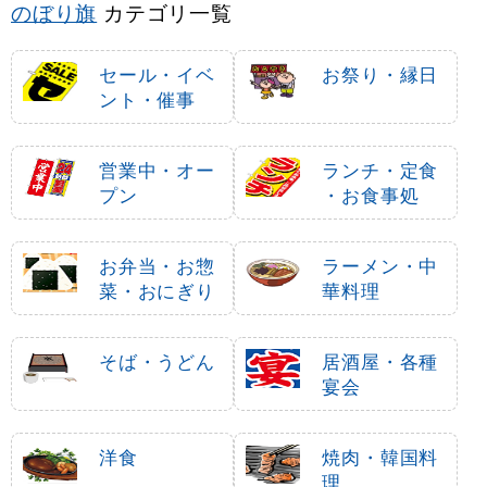
のぼり旗
カテゴリ一覧
セール・イベ
お祭り・縁日
ント・催事
営業中・オー
ランチ・定食
プン
・お食事処
お弁当・お惣
ラーメン・中
菜・おにぎり
華料理
そば・うどん
居酒屋・各種
宴会
洋食
焼肉・韓国料
理