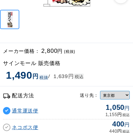
メーカー価格：
2,800
円
(税抜)
サインモール 販売価格
1,490
円
円
/
1,639
税込
税抜
配送方法
送り先：
1,050
円
通常運送便
円
1,155
税込
400
円
ネコポス便
円
440
税込