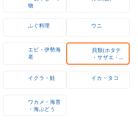
物
ふぐ料理
ウニ
エビ・伊勢海
貝類(ホタテ
老
・サザエ・ア
ワビ、カキ)
イクラ・鮭
イカ・タコ
ワカメ・海苔
・海ぶどう