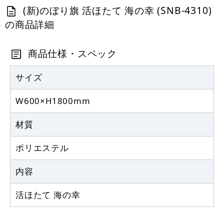
カゴへ
(新)のぼり旗 活ほたて 海の幸 (SNB-4310)
の商品詳細
定番のぼり竿 オリジナルのぼりポール
1.6～3m 伸縮式 黒 (30537BLK)
商品仕様・スペック
367
円
税抜
403
円
サイズ
税込
カゴへ
W600×H1800mm
注水型マルチのぼりスタンド 20L
材質
2,320
円
税抜
ポリエステル
2,552
円
税込
カゴへ
内容
活ほたて 海の幸