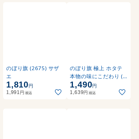
のぼり旗 (2675) サザ
のぼり旗 極上 ホタテ
エ
本物の味にこだわり (S
1,810
1,490
NB-1534)
円
円
円
円
1,991
1,639
税込
税込