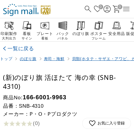
0
0
印刷製作
看板
プレート
バック
のぼり旗
ポスター
安全用品
販
大判出力
サイン
看板
パネル
フレーム
一覧に戻る
トップ
のぼり旗
寿司・海鮮
貝類(ホタテ・サザエ・アワビ、カ
(新)のぼり旗 活ほたて 海の幸 (SNB-
4310)
商品No:
166-6001-9963
品番：
SNB-4310
メーカー：P・O・Pプロダクツ
(0
)
お気に入り登録