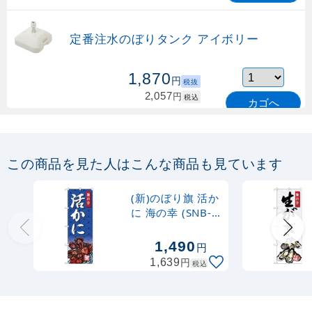
定番注水のぼりタンク アイボリー
1,870
円
税抜
2,057
円
税込
カゴへ
定番のぼり竿 オリジナルのぼりポール
1.6～3m 伸縮式 緑 (30537GRN)
この商品を見た人はこんな商品も見ています
367
円
税抜
購入不可
(新)のぼり旗 活か
売り切れ中
に 海の幸 (SNB-
4311)
定番のぼり竿 オリジナルのぼりポール
1,490
円
1.6～3m 伸縮式 水色 (30537SBL)
円
1,639
税込
367
円
税抜
403
円
税込