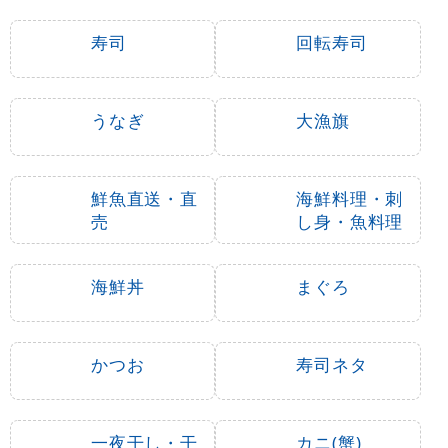
寿司
回転寿司
うなぎ
大漁旗
鮮魚直送・直
海鮮料理・刺
売
し身・魚料理
海鮮丼
まぐろ
かつお
寿司ネタ
一夜干し・干
カニ(蟹)