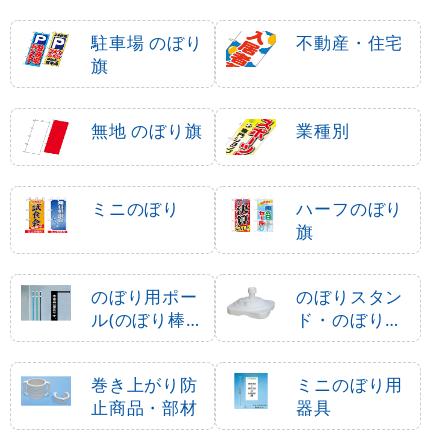
駐車場 のぼり
不動産・住宅
旗
無地 のぼり旗
業種別
ミニのぼり
ハーフのぼり
旗
のぼり用ポー
のぼりスタン
ル(のぼり棒・
ド・のぼり立
竿)
て台
巻き上がり防
ミニのぼり用
止商品・部材
器具