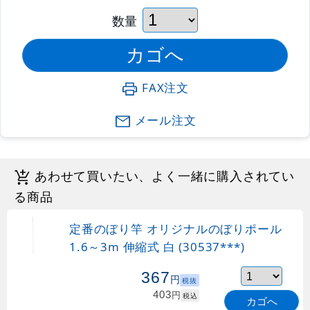
数量
FAX注文
メール注文
あわせて買いたい、よく一緒に購入されてい
る商品
定番のぼり竿 オリジナルのぼりポール
1.6～3m 伸縮式 白 (30537***)
367
円
税抜
403
円
税込
カゴへ