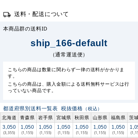
送料・配送について
本商品群の送料ID
ship_166-default
（通常運送便）
こちらの商品は数量に関わらず一律の送料がかかりま
す。
こちらの商品は、購入金額による送料無料サービスは行
っていない商品です。
都道府県別送料一覧表
税抜価格
（税込）
北海道
青森県
岩手県
宮城県
秋田県
山形県
福島県
茨
3,050
1,050
1,050
1,050
1,050
1,050
1,050
1,0
(3,355)
(1,155)
(1,155)
(1,155)
(1,155)
(1,155)
(1,155)
(1,1