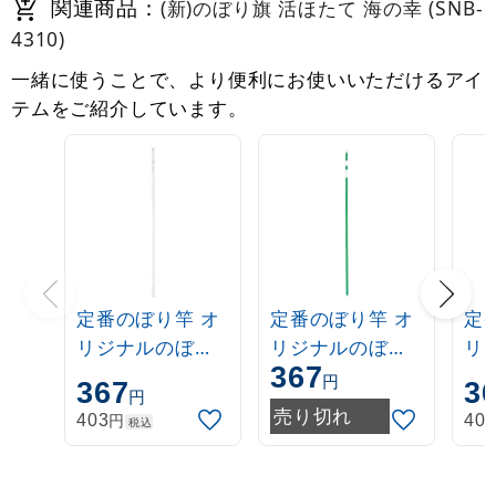
関連商品：
(新)のぼり旗 活ほたて 海の幸 (SNB-
4310)
一緒に使うことで、より便利にお使いいただけるアイ
テムをご紹介しています。
定番のぼり竿 オ
定番のぼり竿 オ
定
リジナルのぼり
リジナルのぼり
リ
367
ポール 1.6～3m
ポール 1.6～3m
ポー
円
367
3
円
伸縮式 白
伸縮式 緑
伸
売り切れ
円
403
40
税込
(30537***)
(30537GRN)
(3