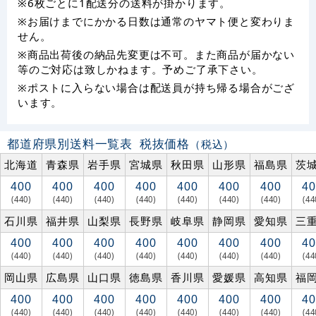
※6枚ごとに1配送分の送料が掛かります。
※お届けまでにかかる日数は通常のヤマト便と変わりま
せん。
※商品出荷後の納品先変更は不可。また商品が届かない
等のご対応は致しかねます。予めご了承下さい。
※ポストに入らない場合は配送員が持ち帰る場合がござ
います。
都道府県別送料一覧表
税抜価格
（税込）
北海道
青森県
岩手県
宮城県
秋田県
山形県
福島県
茨
400
400
400
400
400
400
400
40
(440)
(440)
(440)
(440)
(440)
(440)
(440)
(44
石川県
福井県
山梨県
長野県
岐阜県
静岡県
愛知県
三
400
400
400
400
400
400
400
40
(440)
(440)
(440)
(440)
(440)
(440)
(440)
(44
岡山県
広島県
山口県
徳島県
香川県
愛媛県
高知県
福
400
400
400
400
400
400
400
40
(440)
(440)
(440)
(440)
(440)
(440)
(440)
(44