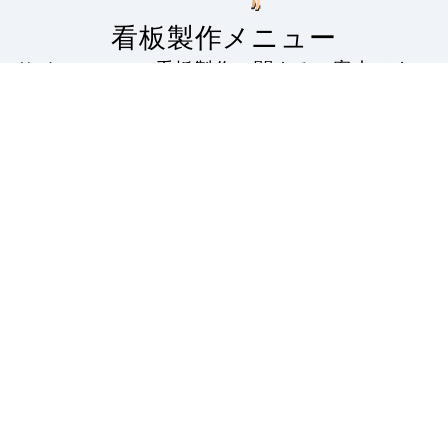
看板製作メニュー
サインモールの看板製作に関するご案内です。
看板製作の流れから印刷の種類・対応看板・無料フォ
ーマットの配布・入稿データのアップロードなど。
看板製作の案内
看板印刷・大判
出力
サインモールの看板製作
のご案内です。スタンド
屋外・屋内で。お客様の
看板はもちろん、バナー
ニーズにお答えする看板
スタンドやのぼり旗など
用大判プリントサービ
幅広い種類の看板を製作
ス。塩ビや合成紙など看
しております。
板用シートや大判ポスタ
ーの印刷を承ります。