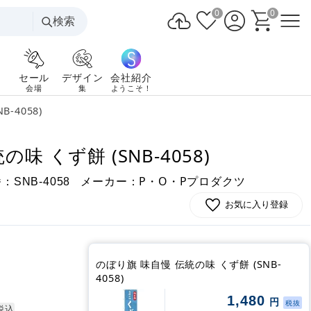
0
0
検索
セール
デザイン
会社紹介
会場
集
ようこそ！
-4058)
味 くず餅 (SNB-4058)
番：
メーカー：P・O・Pプロダクツ
SNB-4058
お気に入り登録
のぼり旗 味自慢 伝統の味 くず餅 (SNB-
4058)
1,480
円
税抜
税込