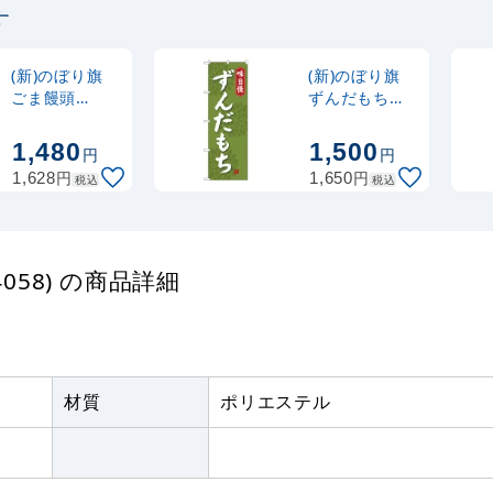
す
定番のぼり竿 オリジ
ポール 1.6～3m 伸縮
(30537BLK)
(新)のぼり旗
(新)のぼり旗
ごま饅頭
ずんだもち
(SNB-4044)
(SNB-4057)
注水型マルチのぼり
1,480
1,500
円
円
20L
円
円
1,628
1,650
税込
税込
058) の商品詳細
材質
ポリエステル