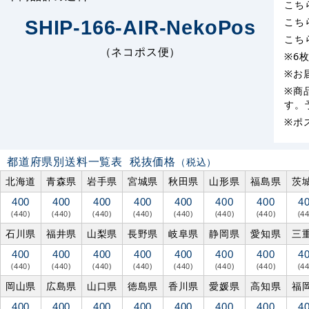
こち
こち
SHIP-166-AIR-NekoPos
こち
（ネコポス便）
※6
※お
※商
す。
※ポ
都道府県別送料一覧表
税抜価格
（税込）
北海道
青森県
岩手県
宮城県
秋田県
山形県
福島県
茨
400
400
400
400
400
400
400
4
(440)
(440)
(440)
(440)
(440)
(440)
(440)
(4
石川県
福井県
山梨県
長野県
岐阜県
静岡県
愛知県
三
400
400
400
400
400
400
400
4
(440)
(440)
(440)
(440)
(440)
(440)
(440)
(4
岡山県
広島県
山口県
徳島県
香川県
愛媛県
高知県
福
400
400
400
400
400
400
400
4