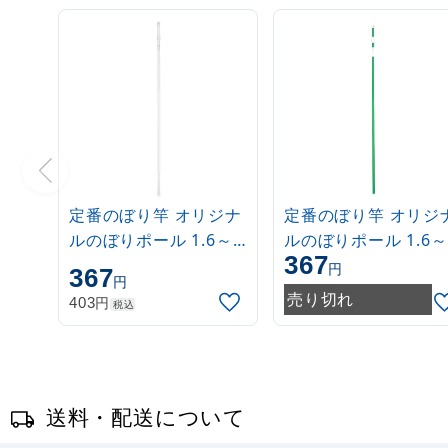
定番のぼり竿 オリジナ
定番のぼり竿 オリジ
ルのぼりポール 1.6～
ルのぼりポール 1.6～
367
3m 伸縮式 白
3m 伸縮式 緑
円
367
円
(30537***)
(30537GRN)
売り切れ
円
403
税込
送料・配送について