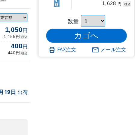
1,628
円
税込
数量
1,050
円
円
1,155
税込
400
円
FAX注文
メール注文
円
440
税込
月19日
出荷