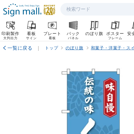
検索
印刷製作
看板
プレート
バック
のぼり旗
ポスター
安
大判出力
サイン
看板
パネル
フレーム
一覧に戻る
|
トップ
のぼり旗
和菓子・洋菓子・ス