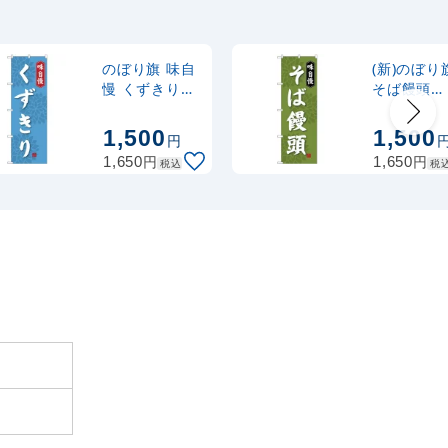
ナルのぼり
367
円
税抜
式 黒
403
円
税込
カゴへ
のぼり旗 味自
(新)のぼり
慢 くずきり
そば饅頭
(SNB-4085)
(SNB-4045
2,320
スタンド
円
税抜
1,500
1,500
円
2,552
円
税込
カゴへ
円
円
1,650
1,650
税込
税