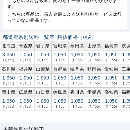
こちらの商品は数量に関わらず一律の送料がかかりま
す。
こちらの商品は、購入金額による送料無料サービスは行
っていない商品です。
都道府県別送料一覧表
税抜価格
（税込）
北海道
青森県
岩手県
宮城県
秋田県
山形県
福島県
茨
3,050
1,050
1,050
1,050
1,050
1,050
1,050
1,0
(3,355)
(1,155)
(1,155)
(1,155)
(1,155)
(1,155)
(1,155)
(1,1
石川県
福井県
山梨県
長野県
岐阜県
静岡県
愛知県
三
1,050
1,050
1,050
1,050
1,050
1,050
1,050
1,0
(1,155)
(1,155)
(1,155)
(1,155)
(1,155)
(1,155)
(1,155)
(1,1
岡山県
広島県
山口県
徳島県
香川県
愛媛県
高知県
福
1,050
1,050
1,050
1,050
1,050
1,050
1,050
1,0
(1,155)
(1,155)
(1,155)
(1,155)
(1,155)
(1,155)
(1,155)
(1,1
本商品群の送料ID