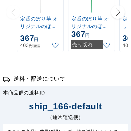
定番のぼり竿 オ
定番のぼり竿 オ
定
リジナルのぼり
リジナルのぼり
リ
367
ポール 1.6～3m
ポール 1.6～3m
ポー
円
367
3
円
伸縮式 白
伸縮式 緑
伸
売り切れ
円
403
40
税込
(30537***)
(30537GRN)
(3
送料・配送について
本商品群の送料ID
ship_166-default
（通常運送便）