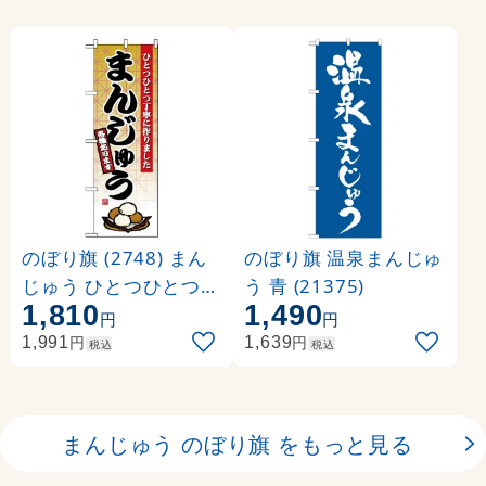
のぼり旗 (2748) まん
のぼり旗 温泉まんじゅ
じゅう ひとつひとつ丁
う 青 (21375)
1,810
1,490
寧に作りました
円
円
円
円
1,991
1,639
税込
税込
まんじゅう のぼり旗 をもっと見る