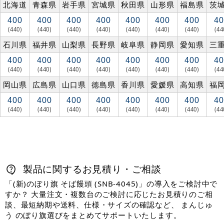
北海道
青森県
岩手県
宮城県
秋田県
山形県
福島県
茨
400
400
400
400
400
400
400
40
(440)
(440)
(440)
(440)
(440)
(440)
(440)
(44
石川県
福井県
山梨県
長野県
岐阜県
静岡県
愛知県
三
400
400
400
400
400
400
400
40
(440)
(440)
(440)
(440)
(440)
(440)
(440)
(44
岡山県
広島県
山口県
徳島県
香川県
愛媛県
高知県
福
400
400
400
400
400
400
400
40
(440)
(440)
(440)
(440)
(440)
(440)
(440)
(44
製品に関するお見積り・ご相談
「(新)のぼり旗 そば饅頭 (SNB-4045)」の導入をご検討中で
すか？ 大量注文・複数台のご検討に応じたお見積りのご相
談、最短納期や送料、仕様・サイズの確認など、 まんじゅ
う のぼり旗選びをまとめてサポートいたします。