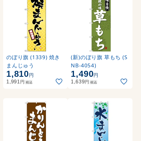
のぼり旗 (1339) 焼き
(新)のぼり旗 草もち (S
まんじゅう
NB-4054)
1,810
1,490
円
円
円
円
1,991
1,639
税込
税込