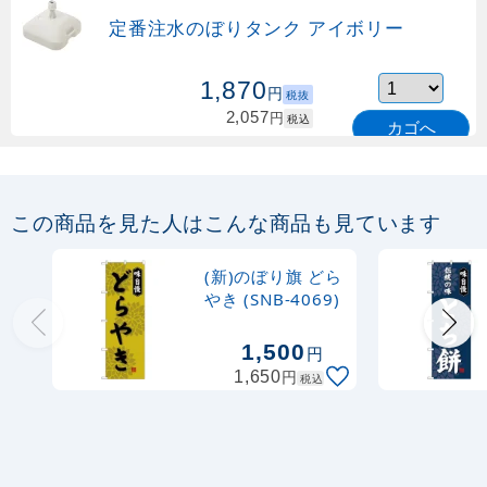
定番注水のぼりタンク アイボリー
1,870
円
税抜
2,057
円
税込
カゴへ
定番のぼり竿 オリジナルのぼりポール
1.6～3m 伸縮式 緑 (30537GRN)
この商品を見た人はこんな商品も見ています
367
円
税抜
購入不可
(新)のぼり旗 どら
売り切れ中
やき (SNB-4069)
定番のぼり竿 オリジナルのぼりポール
1,500
円
1.6～3m 伸縮式 水色 (30537SBL)
円
1,650
税込
367
円
税抜
403
円
税込
カゴへ