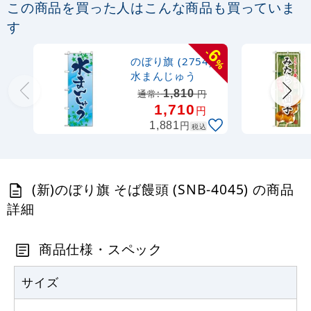
この商品を買った人はこんな商品も買っていま
定番のぼり竿 オリジナルのぼりポール
す
1.6～3m 伸縮式 黒 (30537BLK)
6
-
のぼり旗 (2754)
%
367
円
税抜
水まんじゅう
403
円
税込
カゴへ
1,810
通常:
円
1,710
円
円
1,881
税込
注水型マルチのぼりスタンド 20L
2,320
円
税抜
(新)のぼり旗 そば饅頭 (SNB-4045) の商品
2,552
円
税込
カゴへ
詳細
商品仕様・スペック
サイズ