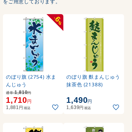
をご用意しております。
6
-
%
のぼり旗 (2754) 水ま
のぼり旗 麩まんじゅう
んじゅう
抹茶色 (21388)
1,810
通常:
円
1,710
1,490
円
円
円
円
1,881
1,639
税込
税込