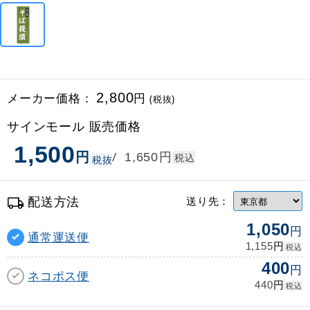
メーカー価格：
2,800
円
(税抜)
サインモール 販売価格
1,500
円
円
/
1,650
税込
税抜
配送方法
送り先：
1,050
円
通常運送便
円
1,155
税込
400
円
ネコポス便
円
440
税込