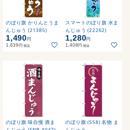
のぼり旗 かりんとうま
スマートのぼり旗 水ま
んじゅう (21385)
んじゅう (22262)
1,490
1,280
円
円
円
円
1,639
1,408
税込
税込
のぼり旗 味自慢 酒ま
のぼり旗 (558) 名物 ま
んじゅう (SNB-4047)
んじゅう