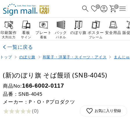
0
0
印刷製作
看板
プレート
バック
のぼり旗
ポスター
安全用品
販
大判出力
サイン
看板
パネル
フレーム
一覧に戻る
トップ
のぼり旗
和菓子・洋菓子・スイーツ・アイス
まんじゅ
(新)のぼり旗 そば饅頭 (SNB-4045)
商品No:
166-6002-0117
品番：
SNB-4045
メーカー：P・O・Pプロダクツ
(0
)
お気に入り登録