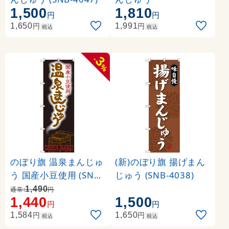
1,500
1,810
円
円
円
円
1,650
1,991
税込
税込
3
-
%
のぼり旗 温泉まんじゅ
(新)のぼり旗 揚げまん
う 国産小豆使用 (SNB-
じゅう (SNB-4038)
2158)
1,490
通常:
円
1,440
1,500
円
円
円
円
1,584
1,650
税込
税込