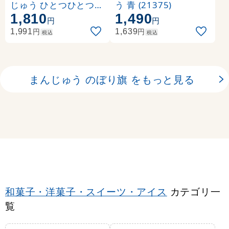
じゅう ひとつひとつ丁
う 青 (21375)
1,810
1,490
寧に作りました
円
円
円
円
1,991
1,639
税込
税込
まんじゅう のぼり旗 をもっと見る
和菓子・洋菓子・スイーツ・アイス
カテゴリ一
覧