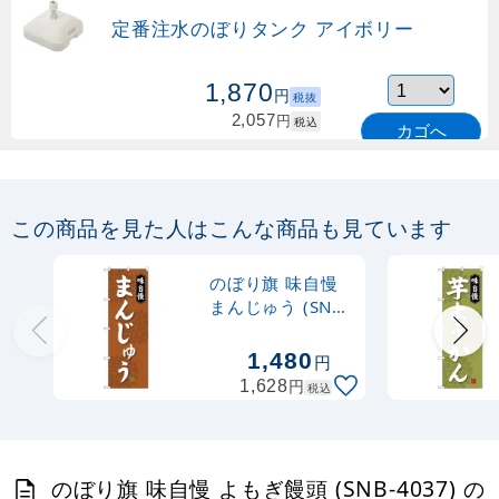
定番注水のぼりタンク アイボリー
1,870
円
税抜
2,057
円
税込
カゴへ
定番のぼり竿 オリジナルのぼりポール
1.6～3m 伸縮式 緑 (30537GRN)
この商品を見た人はこんな商品も見ています
367
円
税抜
購入不可
のぼり旗 味自慢
売り切れ中
まんじゅう (SNB-
4035)
定番のぼり竿 オリジナルのぼりポール
1,480
円
1.6～3m 伸縮式 水色 (30537SBL)
円
1,628
税込
367
円
税抜
403
円
税込
カゴへ
のぼり旗 味自慢 よもぎ饅頭 (SNB-4037) の