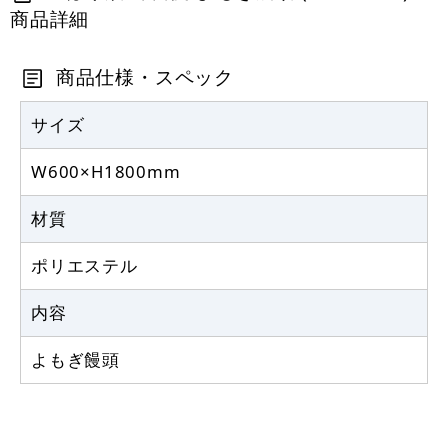
商品詳細
定番のぼり竿 オリジナルのぼりポール
1.6～3m 伸縮式 黒 (30537BLK)
商品仕様・スペック
367
円
税抜
403
円
サイズ
税込
カゴへ
W600×H1800mm
注水型マルチのぼりスタンド 20L
材質
2,320
円
税抜
ポリエステル
2,552
円
税込
カゴへ
内容
よもぎ饅頭