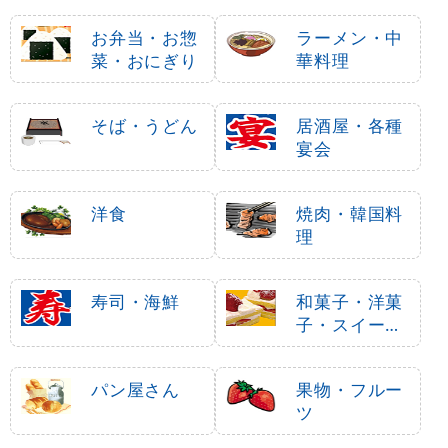
お弁当・お惣
ラーメン・中
菜・おにぎり
華料理
そば・うどん
居酒屋・各種
宴会
洋食
焼肉・韓国料
理
寿司・海鮮
和菓子・洋菓
子・スイーツ
・アイス
パン屋さん
果物・フルー
ツ