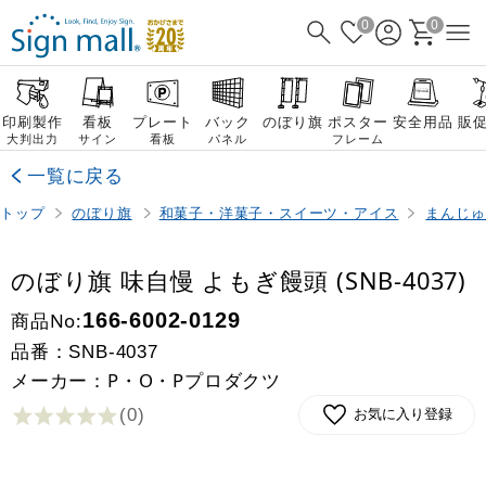
0
0
印刷製作
看板
プレート
バック
のぼり旗
ポスター
安全用品
販
大判出力
サイン
看板
パネル
フレーム
一覧に戻る
トップ
のぼり旗
和菓子・洋菓子・スイーツ・アイス
まんじゅ
のぼり旗 味自慢 よもぎ饅頭 (SNB-4037)
商品No:
166-6002-0129
品番：
SNB-4037
メーカー：P・O・Pプロダクツ
(0
)
お気に入り登録