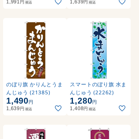
円
円
1,991
1,639
税込
税込
のぼり旗 かりんとうま
スマートのぼり旗 水ま
んじゅう (21385)
んじゅう (22262)
1,490
1,280
円
円
円
円
1,639
1,408
税込
税込