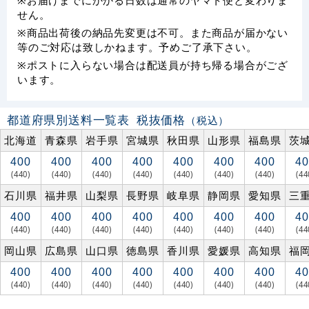
せん。
※商品出荷後の納品先変更は不可。また商品が届かない
等のご対応は致しかねます。予めご了承下さい。
※ポストに入らない場合は配送員が持ち帰る場合がござ
います。
都道府県別送料一覧表
税抜価格
（税込）
北海道
青森県
岩手県
宮城県
秋田県
山形県
福島県
茨
400
400
400
400
400
400
400
40
(440)
(440)
(440)
(440)
(440)
(440)
(440)
(44
石川県
福井県
山梨県
長野県
岐阜県
静岡県
愛知県
三
400
400
400
400
400
400
400
40
(440)
(440)
(440)
(440)
(440)
(440)
(440)
(44
岡山県
広島県
山口県
徳島県
香川県
愛媛県
高知県
福
400
400
400
400
400
400
400
40
(440)
(440)
(440)
(440)
(440)
(440)
(440)
(44