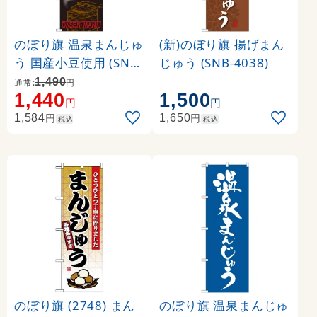
のぼり旗 温泉まんじゅ
(新)のぼり旗 揚げまん
う 国産小豆使用 (SNB-
じゅう (SNB-4038)
2158)
1,490
通常:
円
1,440
1,500
円
円
円
円
1,584
1,650
税込
税込
のぼり旗 (2748) まん
のぼり旗 温泉まんじゅ