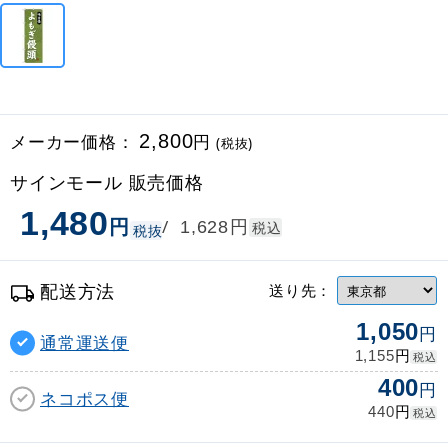
メーカー価格：
2,800
円
(税抜)
サインモール 販売価格
1,480
円
円
/
1,628
税込
税抜
配送方法
送り先：
1,050
円
通常運送便
円
1,155
税込
400
円
ネコポス便
円
440
税込