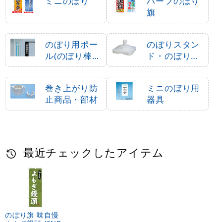
ミニのぼり
ハーフのぼり
旗
のぼり用ポー
のぼりスタン
ル(のぼり棒・
ド・のぼり立
竿)
て台
巻き上がり防
ミニのぼり用
止商品・部材
器具
最近チェックしたアイテム
のぼり旗 味自慢