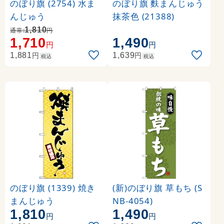
のぼり旗 (2754) 水ま
のぼり旗 麩まんじゅう
んじゅう
抹茶色 (21388)
1,810
通常:
円
1,710
1,490
円
円
円
円
1,881
1,639
税込
税込
のぼり旗 (1339) 焼き
(新)のぼり旗 草もち (S
まんじゅう
NB-4054)
1,810
1,490
円
円