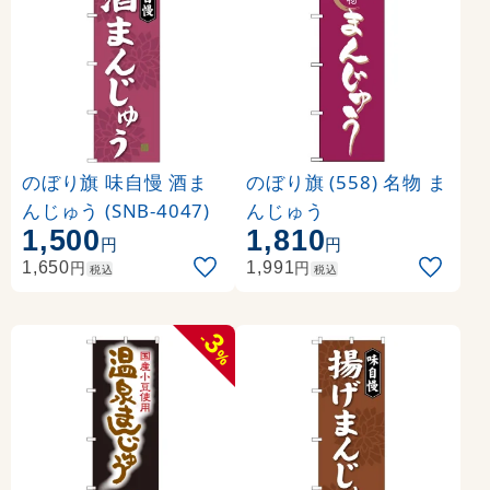
のぼり旗 味自慢 酒ま
のぼり旗 (558) 名物 ま
んじゅう (SNB-4047)
んじゅう
1,500
1,810
円
円
円
円
1,650
1,991
税込
税込
3
-
%