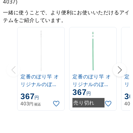
4037)
一緒に使うことで、より便利にお使いいただけるアイ
テムをご紹介しています。
定番のぼり竿 オ
定番のぼり竿 オ
定
リジナルのぼり
リジナルのぼり
リ
367
ポール 1.6～3m
ポール 1.6～3m
ポー
円
367
3
円
伸縮式 白
伸縮式 緑
伸
売り切れ
円
403
40
税込
(30537***)
(30537GRN)
(3