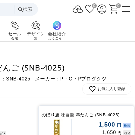
0
0
検索
セール
デザイン
会社紹介
会場
集
ようこそ！
ご (SNB-4025)
番：
メーカー：P・O・Pプロダクツ
SNB-4025
お気に入り登録
のぼり旗 味自慢 串だんご (SNB-4025)
1,500
円
税抜
1,650
円
税込
税込