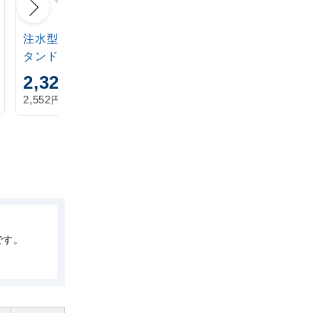
注水型マルチのぼりス
定番注水のぼりタンク
タンド 20L
アイボリー
2,320
1,870
円
円
円
円
2,552
2,057
税込
税込
です。