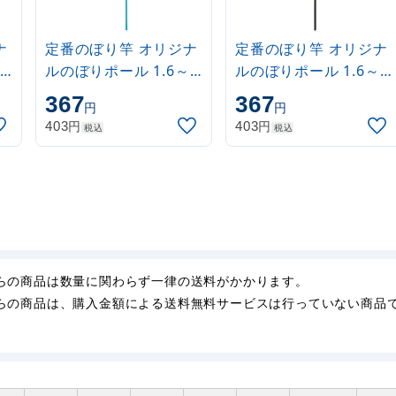
ナ
定番のぼり竿 オリジナ
定番のぼり竿 オリジナ
ルのぼりポール 1.6～
ルのぼりポール 1.6～
3m 伸縮式 水色
3m 伸縮式 黒
367
367
円
円
(30537SBL)
(30537BLK)
円
円
403
403
税込
税込
らの商品は数量に関わらず一律の送料がかかります。
らの商品は、購入金額による送料無料サービスは行っていない商品