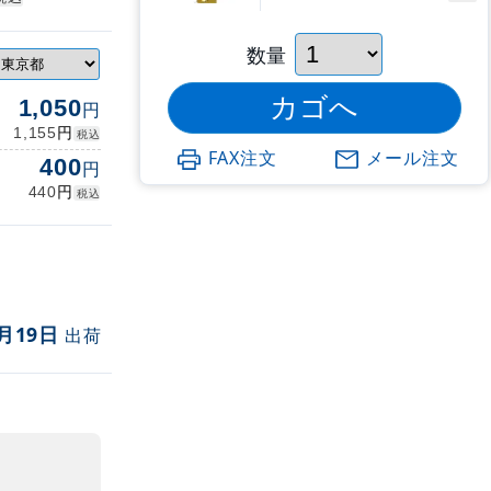
数量
1,050
円
円
1,155
税込
FAX注文
メール注文
400
円
円
440
税込
月19日
出荷