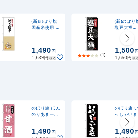
ナルのぼり
367
円
税抜
式 黒
403
円
税込
カゴへ
(新)のぼり旗
(新)のぼり
国産米使用 焼
塩豆大福
き団子 (SNB-
(SNB-4034
2,320
スタンド
円
税抜
4168)
2,552
円
税込
カゴへ
1,490
1,500
円
(1)
円
円
1,639
1,650
税込
税
のぼり旗 ほん
のぼり旗 
のりあまーい
っしゃいま
甘酒 (SNB-
黒地 (GNB
4081)
2756)
1,490
1,490
円