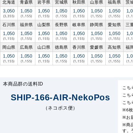
北海道
青森県
岩手県
宮城県
秋田県
山形県
福島県
茨
3,050
1,050
1,050
1,050
1,050
1,050
1,050
1,
(3,355)
(1,155)
(1,155)
(1,155)
(1,155)
(1,155)
(1,155)
(1,
石川県
福井県
山梨県
長野県
岐阜県
静岡県
愛知県
三
1,050
1,050
1,050
1,050
1,050
1,050
1,050
1,
(1,155)
(1,155)
(1,155)
(1,155)
(1,155)
(1,155)
(1,155)
(1,
岡山県
広島県
山口県
徳島県
香川県
愛媛県
高知県
福
1,050
1,050
1,050
1,050
1,050
1,050
1,050
1,
(1,155)
(1,155)
(1,155)
(1,155)
(1,155)
(1,155)
(1,155)
(1,
本商品群の送料ID
こち
こち
SHIP-166-AIR-NekoPos
こち
（ネコポス便）
※6
※お
※商
す。