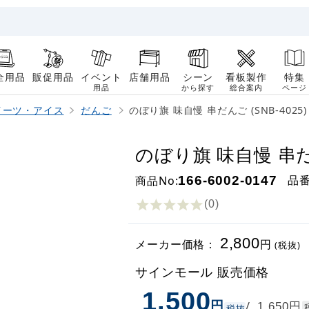
全用品
販促用品
イベント
店舗用品
シーン
看板製作
特集
用品
から探す
総合案内
ページ
イーツ・アイス
だんご
のぼり旗 味自慢 串だんご (SNB-4025)
のぼり旗 味自慢 串だん
品
商品No:
166-6002-0147
(0
)
2,800
メーカー価格：
円
(税抜)
サインモール 販売価格
1,500
円
円
/
1,650
税抜