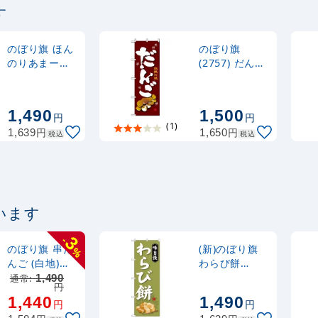
す
定番のぼり竿 オリジ
ポール 1.6～3m 伸縮
(30537BLK)
のぼり旗 ほん
のぼり旗
のりあまーい
(2757) だんご
甘酒 (SNB-
伝統の味
注水型マルチのぼり
4081)
20L
1,490
1,500
円
円
(1)
円
円
1,639
1,650
税込
税込
います
3
-
のぼり旗 串だ
(新)のぼり旗
%
んご (白地)
わらび餅
(SNB-2995)
(SNB-4065)
通常:
1,490
円
1,440
1,490
円
円