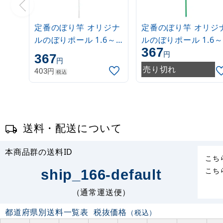
定番のぼり竿 オリジナ
定番のぼり竿 オリジ
ルのぼりポール 1.6～
ルのぼりポール 1.6～
367
3m 伸縮式 白
3m 伸縮式 緑
円
367
円
(30537***)
(30537GRN)
売り切れ
円
403
税込
送料・配送について
本商品群の送料ID
こち
こち
ship_166-default
（通常運送便）
都道府県別送料一覧表
税抜価格
（税込）