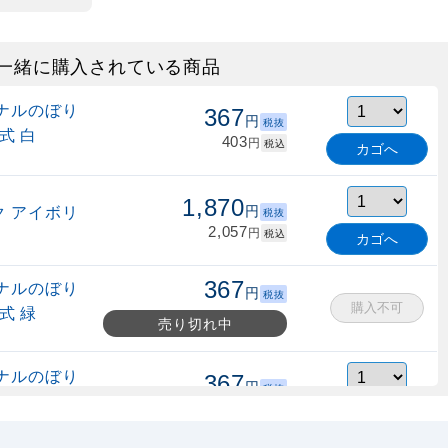
一緒に購入されている商品
ナルのぼり
367
円
税抜
式 白
403
円
税込
カゴへ
1,870
 アイボリ
円
税抜
2,057
円
税込
カゴへ
367
ナルのぼり
円
税抜
購入不可
式 緑
売り切れ中
ナルのぼり
367
円
税抜
縮式 水色
403
円
税込
カゴへ