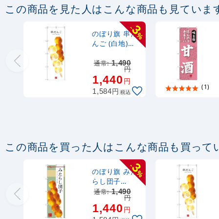
この商品を見た人はこんな商品も見ていま
3
-
のぼり旗 串だ
%
んご (白地)
(SNB-2995)
通常:
1,490
円
1,440
円
(1)
円
1,584
税込
この商品を買った人はこんな商品も買って
3
-
のぼり旗 みた
%
らし団子
(SNB-2972)
通常:
1,490
円
1,440
円