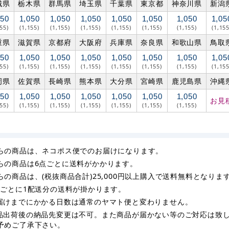
城県
栃木県
群馬県
埼玉県
千葉県
東京都
神奈川県
新潟
050
1,050
1,050
1,050
1,050
1,050
1,050
1,05
155)
(1,155)
(1,155)
(1,155)
(1,155)
(1,155)
(1,155)
(1,155
重県
滋賀県
京都府
大阪府
兵庫県
奈良県
和歌山県
鳥取
050
1,050
1,050
1,050
1,050
1,050
1,050
1,05
155)
(1,155)
(1,155)
(1,155)
(1,155)
(1,155)
(1,155)
(1,155
岡県
佐賀県
長崎県
熊本県
大分県
宮崎県
鹿児島県
沖縄
050
1,050
1,050
1,050
1,050
1,050
1,050
お見
155)
(1,155)
(1,155)
(1,155)
(1,155)
(1,155)
(1,155)
らの商品は、ネコポス便でのお届けになります。
らの商品は6点ごとに送料がかかります。
らの商品は、(税抜商品合計)25,000円以上購入で送料無料となりま
枚ごとに1配送分の送料が掛かります。
届けまでにかかる日数は通常のヤマト便と変わりません。
品出荷後の納品先変更は不可。また商品が届かない等のご対応は致
予めご了承下さい。