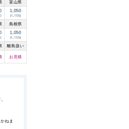
県
富山県
0
1,050
)
(1,155)
県
島根県
0
1,050
)
(1,155)
県
離島扱い
積
お見積
す。
しかねま