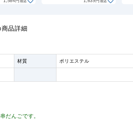
円
円
1,584
1,639
税込
税込
 の商品詳細
材質
ポリエステル
、串だんごです。