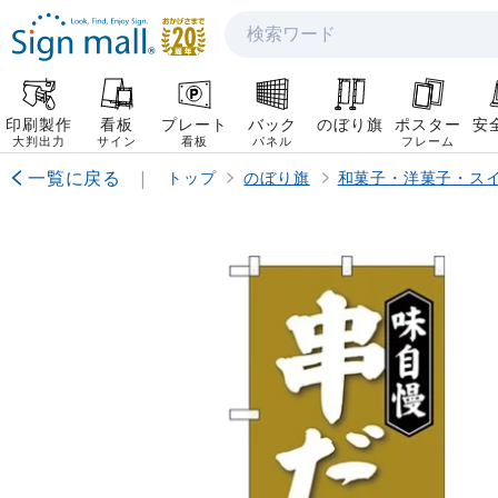
検索
印刷製作
看板
プレート
バック
のぼり旗
ポスター
安
大判出力
サイン
看板
パネル
フレーム
一覧に戻る
|
トップ
のぼり旗
和菓子・洋菓子・ス