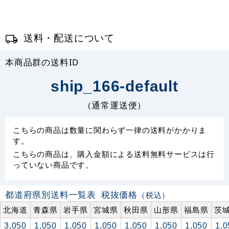
送料・配送について
本商品群の送料ID
ship_166-default
（通常運送便）
こちらの商品は数量に関わらず一律の送料がかかりま
す。
こちらの商品は、購入金額による送料無料サービスは行
っていない商品です。
都道府県別送料一覧表
税抜価格
（税込）
北海道
青森県
岩手県
宮城県
秋田県
山形県
福島県
茨
3,050
1,050
1,050
1,050
1,050
1,050
1,050
1,0