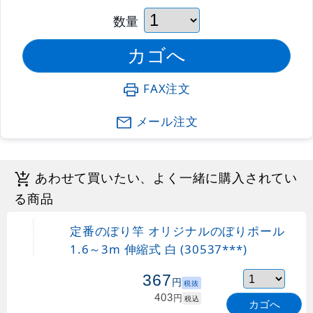
数量
FAX注文
メール注文
あわせて買いたい、よく一緒に購入されてい
る商品
定番のぼり竿 オリジナルのぼりポール
1.6～3m 伸縮式 白 (30537***)
367
円
税抜
403
円
税込
カゴへ