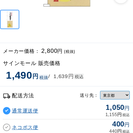
メーカー価格：
2,800
円
(税抜)
サインモール 販売価格
1,490
円
円
/
1,639
税込
税抜
配送方法
送り先：
1,050
円
通常運送便
円
1,155
税込
400
円
ネコポス便
円
440
税込