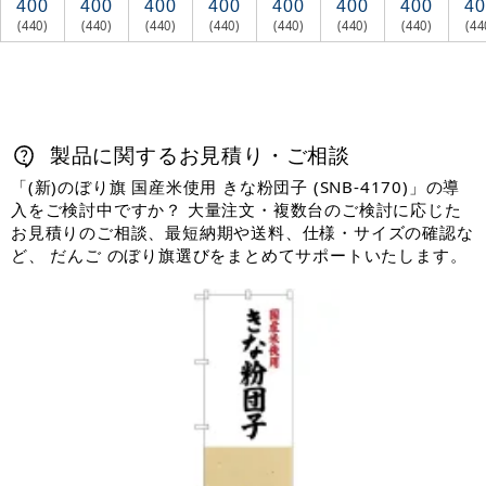
400
400
400
400
400
400
400
40
(440)
(440)
(440)
(440)
(440)
(440)
(440)
(44
製品に関するお見積り・ご相談
「(新)のぼり旗 国産米使用 きな粉団子 (SNB-4170)」の導
入をご検討中ですか？ 大量注文・複数台のご検討に応じた
お見積りのご相談、最短納期や送料、仕様・サイズの確認な
ど、 だんご のぼり旗選びをまとめてサポートいたします。