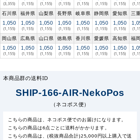
(3,355)
(1,155)
(1,155)
(1,155)
(1,155)
(1,155)
(1,155)
(1,1
石川県
福井県
山梨県
長野県
岐阜県
静岡県
愛知県
三
1,050
1,050
1,050
1,050
1,050
1,050
1,050
1,0
(1,155)
(1,155)
(1,155)
(1,155)
(1,155)
(1,155)
(1,155)
(1,1
岡山県
広島県
山口県
徳島県
香川県
愛媛県
高知県
福
1,050
1,050
1,050
1,050
1,050
1,050
1,050
1,0
(1,155)
(1,155)
(1,155)
(1,155)
(1,155)
(1,155)
(1,155)
(1,1
本商品群の送料ID
SHIP-166-AIR-NekoPos
（ネコポス便）
こちらの商品は、ネコポス便でのお届けになります。
こちらの商品は6点ごとに送料がかかります。
こちらの商品は、(税抜商品合計)25,000円以上購入で送