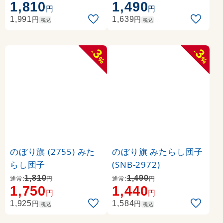
1,810
1,490
作りました 名物
NB-733)
円
円
円
円
1,991
1,639
税込
税込
3
3
-
-
%
%
のぼり旗 (2755) みた
のぼり旗 みたらし団子
らし団子
(SNB-2972)
1,810
1,490
通常:
円
通常:
円
1,750
1,440
円
円
円
円
1,925
1,584
税込
税込