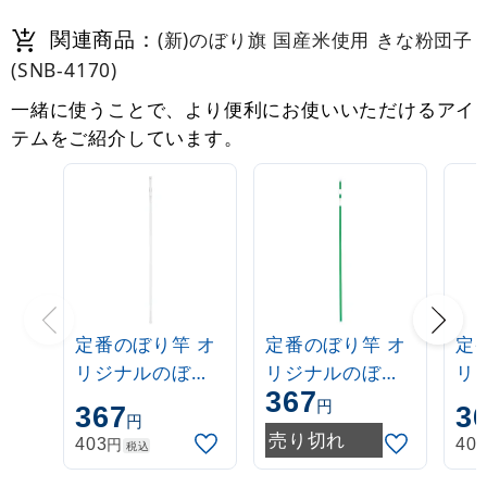
関連商品：
(新)のぼり旗 国産米使用 きな粉団子
(SNB-4170)
一緒に使うことで、より便利にお使いいただけるアイ
テムをご紹介しています。
定番のぼり竿 オ
定番のぼり竿 オ
定
リジナルのぼり
リジナルのぼり
リ
367
ポール 1.6～3m
ポール 1.6～3m
ポー
円
367
3
円
伸縮式 白
伸縮式 緑
伸
売り切れ
円
403
40
税込
(30537***)
(30537GRN)
(3