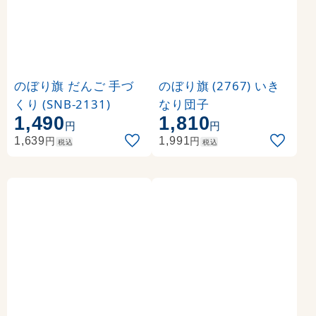
のぼり旗 だんご 手づ
のぼり旗 (2767) いき
くり (SNB-2131)
なり団子
1,490
1,810
円
円
円
円
1,639
1,991
税込
税込