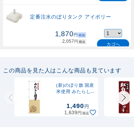
定番注水のぼりタンク アイボリー
1,870
円
税抜
2,057
円
税込
カゴへ
定番のぼり竿 オリジナルのぼりポール
1.6～3m 伸縮式 緑 (30537GRN)
この商品を見た人はこんな商品も見ています
367
円
税抜
購入不可
(新)のぼり旗 国産
売り切れ中
米使用 みたらし
団子 (SNB-4167)
定番のぼり竿 オリジナルのぼりポール
1,490
円
1.6～3m 伸縮式 水色 (30537SBL)
円
1,639
税込
367
円
税抜
403
円
税込