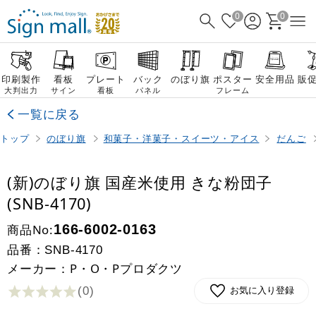
0
0
印刷製作
看板
プレート
バック
のぼり旗
ポスター
安全用品
販
大判出力
サイン
看板
パネル
フレーム
一覧に戻る
トップ
のぼり旗
和菓子・洋菓子・スイーツ・アイス
だんご
(新)のぼり旗 国産米使用 きな粉団子
(SNB-4170)
商品No:
166-6002-0163
品番：
SNB-4170
メーカー：P・O・Pプロダクツ
(0
)
お気に入り登録