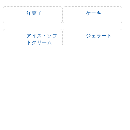
洋菓子
ケーキ
アイス・ソフ
ジェラート
トクリーム
ジュース
ゼリー
プリン
クレープ
和菓子
まんじゅう
餅・大福
だんご