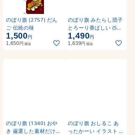
のぼり旗 (2757) だん
のぼり旗 みたらし団子
ご 伝統の味
とろーり香ばしい (SN
1,500
1,490
B-703)
円
円
円
円
1,650
1,639
税込
税込
のぼり旗 (1340) おや
のぼり旗 おしるこ あ
き 厳選した素材だけで
ったかーい イラスト (S