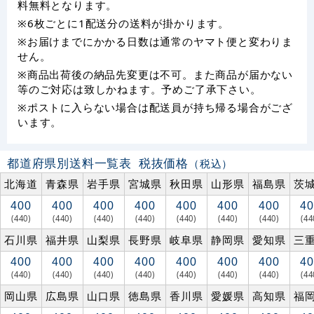
料無料となります。
※6枚ごとに1配送分の送料が掛かります。
※お届けまでにかかる日数は通常のヤマト便と変わりま
せん。
※商品出荷後の納品先変更は不可。また商品が届かない
等のご対応は致しかねます。予めご了承下さい。
※ポストに入らない場合は配送員が持ち帰る場合がござ
います。
都道府県別送料一覧表
税抜価格
（税込）
北海道
青森県
岩手県
宮城県
秋田県
山形県
福島県
茨
400
400
400
400
400
400
400
40
(440)
(440)
(440)
(440)
(440)
(440)
(440)
(44
石川県
福井県
山梨県
長野県
岐阜県
静岡県
愛知県
三
400
400
400
400
400
400
400
40
(440)
(440)
(440)
(440)
(440)
(440)
(440)
(44
岡山県
広島県
山口県
徳島県
香川県
愛媛県
高知県
福