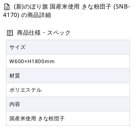
カゴへ
(新)のぼり旗 国産米使用 きな粉団子 (SNB-
4170) の商品詳細
定番のぼり竿 オリジナルのぼりポール
1.6～3m 伸縮式 黒 (30537BLK)
商品仕様・スペック
367
円
税抜
403
円
サイズ
税込
カゴへ
W600×H1800mm
注水型マルチのぼりスタンド 20L
材質
2,320
円
税抜
ポリエステル
2,552
円
税込
カゴへ
内容
国産米使用 きな粉団子