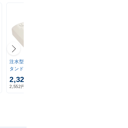
注水型マルチのぼりス
定番注水のぼりタンク
タンド 20L
アイボリー
2,320
1,870
円
円
円
円
2,552
2,057
税込
税込