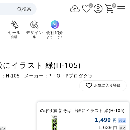
0
0
検索
セール
デザイン
会社紹介
会場
集
ようこそ！
にイラスト 緑(H-105)
番：
メーカー：P・O・Pプロダクツ
H-105
お気に入り登録
のぼり旗 新そば 上段にイラスト 緑(H-105)
1,490
円
税抜
1,639
円
税込
税込