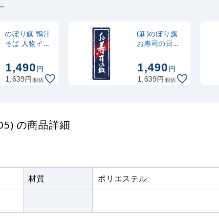
す
定番のぼり竿 オリジ
ポール 1.6～3m 伸縮
(30537BLK)
のぼり旗 鴨汁
(新)のぼり旗
そば 人物イラ
お寿司の日
スト (H-107)
(SNB-4321)
注水型マルチのぼり
1,490
1,490
円
円
20L
円
円
1,639
1,639
税込
税込
05) の商品詳細
材質
ポリエステル