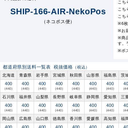
こち
こち
SHIP-166-AIR-NekoPos
こち
（ネコポス便）
※6
※お
※商
す。
※ポ
都道府県別送料一覧表
税抜価格
（税込）
北海道
青森県
岩手県
宮城県
秋田県
山形県
福島県
茨
400
400
400
400
400
400
400
4
(440)
(440)
(440)
(440)
(440)
(440)
(440)
(4
石川県
福井県
山梨県
長野県
岐阜県
静岡県
愛知県
三
400
400
400
400
400
400
400
4
(440)
(440)
(440)
(440)
(440)
(440)
(440)
(4
岡山県
広島県
山口県
徳島県
香川県
愛媛県
高知県
福
400
400
400
400
400
400
400
4