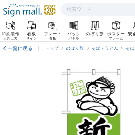
検索
印刷製作
看板
プレート
バック
のぼり旗
ポスター
安
大判出力
サイン
看板
パネル
フレーム
一覧に戻る
|
トップ
のぼり旗
そば・うどん
そば