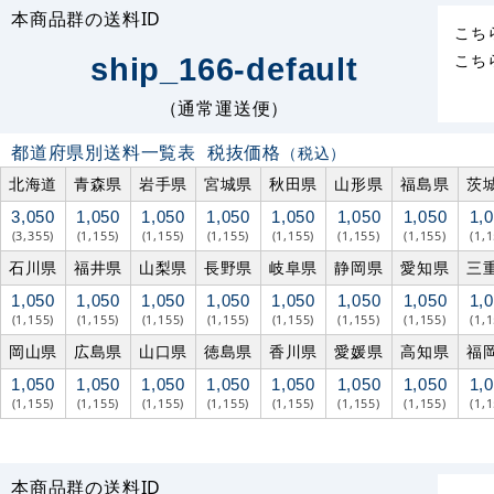
本商品群の送料ID
こち
こち
ship_166-default
（通常運送便）
都道府県別送料一覧表
税抜価格
（税込）
北海道
青森県
岩手県
宮城県
秋田県
山形県
福島県
茨
3,050
1,050
1,050
1,050
1,050
1,050
1,050
1,
(3,355)
(1,155)
(1,155)
(1,155)
(1,155)
(1,155)
(1,155)
(1,
石川県
福井県
山梨県
長野県
岐阜県
静岡県
愛知県
三
1,050
1,050
1,050
1,050
1,050
1,050
1,050
1,
(1,155)
(1,155)
(1,155)
(1,155)
(1,155)
(1,155)
(1,155)
(1,
岡山県
広島県
山口県
徳島県
香川県
愛媛県
高知県
福
1,050
1,050
1,050
1,050
1,050
1,050
1,050
1,
(1,155)
(1,155)
(1,155)
(1,155)
(1,155)
(1,155)
(1,155)
(1,
本商品群の送料ID