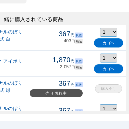
一緒に購入されている商品
ナルのぼり
367
円
税抜
式 白
403
円
税込
カゴへ
1,870
 アイボリ
円
税抜
2,057
円
税込
カゴへ
367
ナルのぼり
円
税抜
購入不可
式 緑
売り切れ中
ナルのぼり
367
円
税抜
縮式 水色
403
円
税込
カゴへ