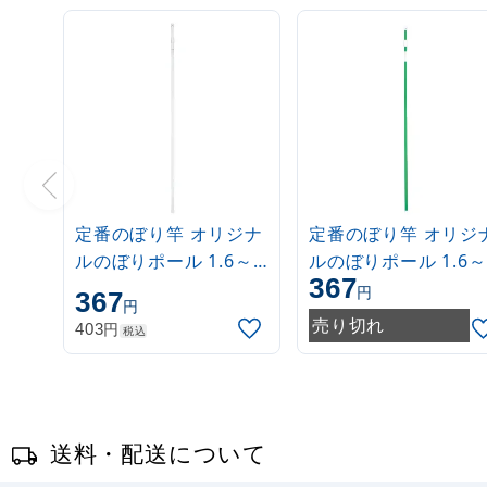
定番のぼり竿 オリジナ
定番のぼり竿 オリジ
ルのぼりポール 1.6～
ルのぼりポール 1.6～
367
3m 伸縮式 白
3m 伸縮式 緑
円
367
円
(30537***)
(30537GRN)
売り切れ
円
403
税込
送料・配送について