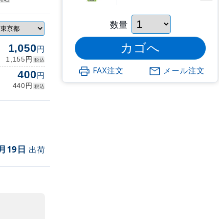
数量
1,050
円
円
1,155
税込
FAX注文
メール注文
400
円
円
440
税込
月19日
出荷