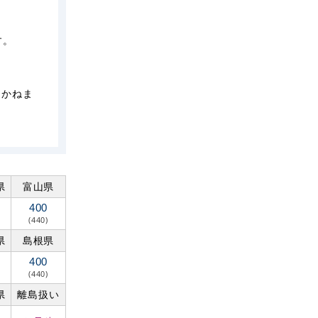
す。
しかねま
県
富山県
400
(440)
県
島根県
400
(440)
県
離島扱い