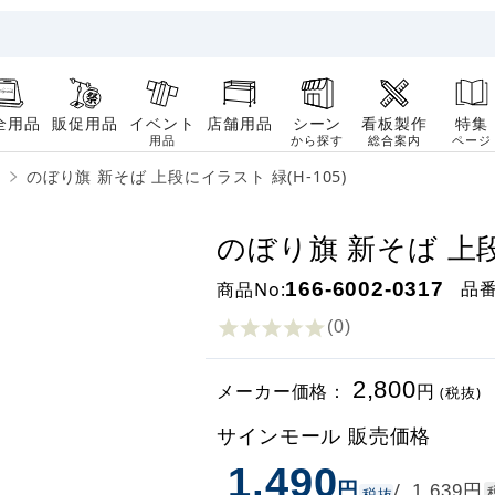
全用品
販促用品
イベント
店舗用品
シーン
看板製作
特集
用品
から探す
総合案内
ページ
のぼり旗 新そば 上段にイラスト 緑(H-105)
のぼり旗 新そば 上段
品
商品No:
166-6002-0317
(0
)
2,800
メーカー価格：
円
(税抜)
サインモール 販売価格
1,490
円
円
/
1,639
税抜