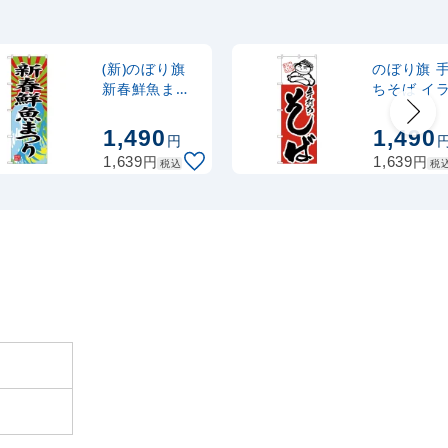
ナルのぼり
367
円
税抜
式 黒
403
円
税込
カゴへ
(新)のぼり旗
のぼり旗 
新春鮮魚まつ
ちそば イ
り (SNB-
ト入り(H-1
2,320
スタンド
円
税抜
4347)
1,490
1,490
円
2,552
円
税込
カゴへ
円
円
1,639
1,639
税込
税