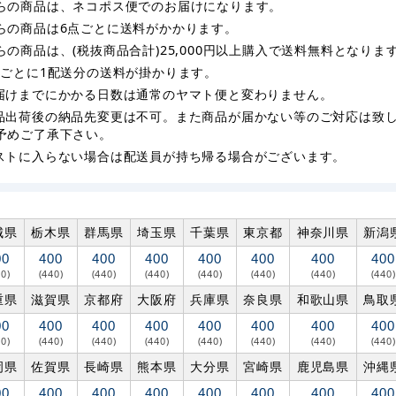
らの商品は、ネコポス便でのお届けになります。
らの商品は6点ごとに送料がかかります。
らの商品は、(税抜商品合計)25,000円以上購入で送料無料となりま
枚ごとに1配送分の送料が掛かります。
届けまでにかかる日数は通常のヤマト便と変わりません。
品出荷後の納品先変更は不可。また商品が届かない等のご対応は致
予めご了承下さい。
ストに入らない場合は配送員が持ち帰る場合がございます。
城県
栃木県
群馬県
埼玉県
千葉県
東京都
神奈川県
新潟
00
400
400
400
400
400
400
400
40)
(440)
(440)
(440)
(440)
(440)
(440)
(440)
重県
滋賀県
京都府
大阪府
兵庫県
奈良県
和歌山県
鳥取
00
400
400
400
400
400
400
400
40)
(440)
(440)
(440)
(440)
(440)
(440)
(440)
岡県
佐賀県
長崎県
熊本県
大分県
宮崎県
鹿児島県
沖縄
00
400
400
400
400
400
400
400