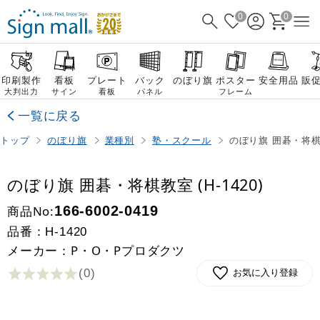
0
0
印刷製作
看板
プレート
バック
のぼり旗
ポスター
安全用品
販
大判出力
サイン
看板
パネル
フレーム
一覧に戻る
トップ
のぼり旗
業種別
塾・スクール
のぼり旗 囲碁・将棋教室
のぼり旗 囲碁・将棋教室 (H-1420)
商品No:
166-6002-0419
品番：
H-1420
メーカー：P・O・Pプロダクツ
(0
)
お気に入り登録