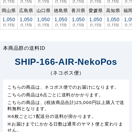
(1,155)
(1,155)
(1,155)
(1,155)
(1,155)
(1,155)
(1,155)
(1,1
岡山県
広島県
山口県
徳島県
香川県
愛媛県
高知県
福
1,050
1,050
1,050
1,050
1,050
1,050
1,050
1,0
(1,155)
(1,155)
(1,155)
(1,155)
(1,155)
(1,155)
(1,155)
(1,1
本商品群の送料ID
SHIP-166-AIR-NekoPos
（ネコポス便）
こちらの商品は、ネコポス便でのお届けになります。
こちらの商品は6点ごとに送料がかかります。
こちらの商品は、(税抜商品合計)25,000円以上購入で送
料無料となります。
※6枚ごとに1配送分の送料が掛かります。
※お届けまでにかかる日数は通常のヤマト便と変わりま
せん。