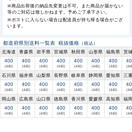
※商品出荷後の納品先変更は不可。また商品が届かない
等のご対応は致しかねます。予めご了承下さい。
※ポストに入らない場合は配送員が持ち帰る場合がござ
います。
都道府県別送料一覧表
税抜価格
（税込）
北海道
青森県
岩手県
宮城県
秋田県
山形県
福島県
茨
400
400
400
400
400
400
400
40
(440)
(440)
(440)
(440)
(440)
(440)
(440)
(44
石川県
福井県
山梨県
長野県
岐阜県
静岡県
愛知県
三
400
400
400
400
400
400
400
40
(440)
(440)
(440)
(440)
(440)
(440)
(440)
(44
岡山県
広島県
山口県
徳島県
香川県
愛媛県
高知県
福
400
400
400
400
400
400
400
40
(440)
(440)
(440)
(440)
(440)
(440)
(440)
(44