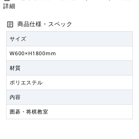
詳細
定番のぼり竿 オリジナルのぼりポール
1.6～3m 伸縮式 黒 (30537BLK)
商品仕様・スペック
367
円
税抜
403
円
サイズ
税込
カゴへ
W600×H1800mm
注水型マルチのぼりスタンド 20L
材質
2,320
円
税抜
ポリエステル
2,552
円
税込
カゴへ
内容
囲碁・将棋教室