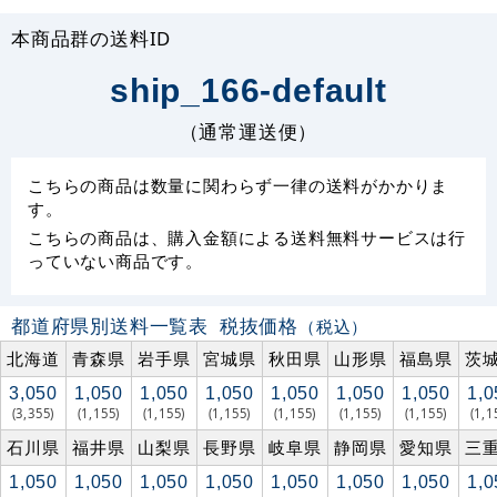
本商品群の送料ID
ship_166-default
（通常運送便）
こちらの商品は数量に関わらず一律の送料がかかりま
す。
こちらの商品は、購入金額による送料無料サービスは行
っていない商品です。
都道府県別送料一覧表
税抜価格
（税込）
北海道
青森県
岩手県
宮城県
秋田県
山形県
福島県
茨
3,050
1,050
1,050
1,050
1,050
1,050
1,050
1,0
(3,355)
(1,155)
(1,155)
(1,155)
(1,155)
(1,155)
(1,155)
(1,1
石川県
福井県
山梨県
長野県
岐阜県
静岡県
愛知県
三
1,050
1,050
1,050
1,050
1,050
1,050
1,050
1,0