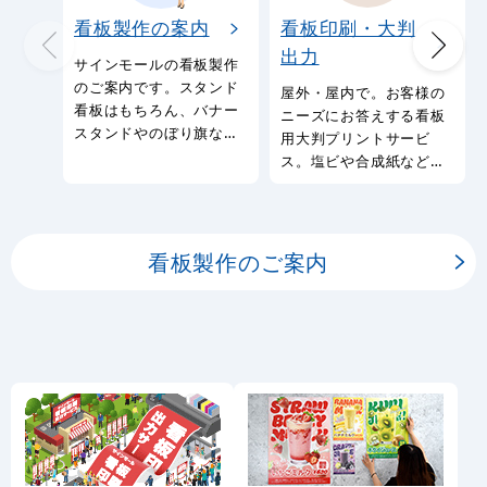
看板製作の案内
看板印刷・大判
出力
サインモールの看板製作
のご案内です。スタンド
屋外・屋内で。お客様の
看板はもちろん、バナー
ニーズにお答えする看板
スタンドやのぼり旗など
用大判プリントサービ
幅広い種類の看板を製作
ス。塩ビや合成紙など看
しております。
板用シートや大判ポスタ
ーの印刷を承ります。
看板製作のご案内