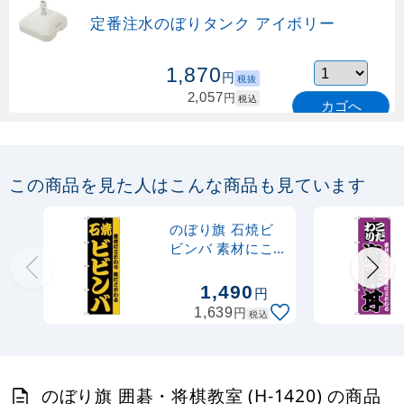
定番注水のぼりタンク アイボリー
1,870
円
税抜
2,057
円
税込
カゴへ
定番のぼり竿 オリジナルのぼりポール
1.6～3m 伸縮式 緑 (30537GRN)
この商品を見た人はこんな商品も見ています
367
円
税抜
購入不可
のぼり旗 石焼ビ
売り切れ中
ビンバ 素材にこ
だわり味にこだわ
定番のぼり竿 オリジナルのぼりポール
る (H-141)
1,490
円
1.6～3m 伸縮式 水色 (30537SBL)
円
1,639
税込
367
円
税抜
403
円
税込
カゴへ
のぼり旗 囲碁・将棋教室 (H-1420) の商品