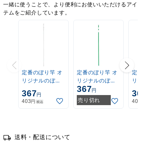
一緒に使うことで、より便利にお使いいただけるアイ
テムをご紹介しています。
定番のぼり竿 オ
定番のぼり竿 オ
定
リジナルのぼり
リジナルのぼり
リ
367
ポール 1.6～3m
ポール 1.6～3m
ポー
円
367
3
円
伸縮式 白
伸縮式 緑
伸
売り切れ
円
403
40
税込
(30537***)
(30537GRN)
(3
送料・配送について