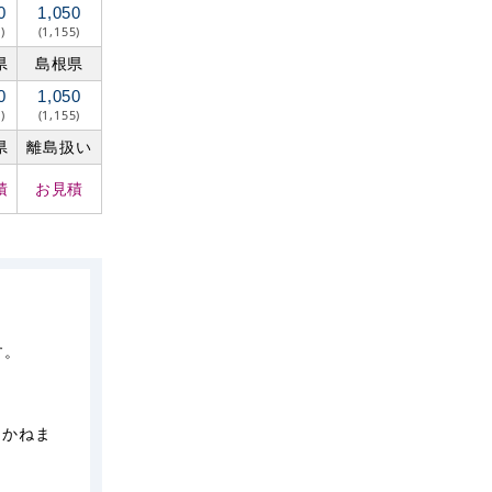
0
1,050
)
(1,155)
県
島根県
0
1,050
)
(1,155)
県
離島扱い
積
お見積
す。
しかねま