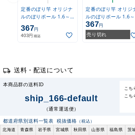
定番のぼり竿 オリジナ
定番のぼり竿 オリジ
ルのぼりポール 1.6～
ルのぼりポール 1.6～
367
3m 伸縮式 白
3m 伸縮式 緑
円
367
円
(30537***)
(30537GRN)
売り切れ
円
403
税込
送料・配送について
本商品群の送料ID
こち
こち
ship_166-default
（通常運送便）
都道府県別送料一覧表
税抜価格
（税込）
北海道
青森県
岩手県
宮城県
秋田県
山形県
福島県
茨