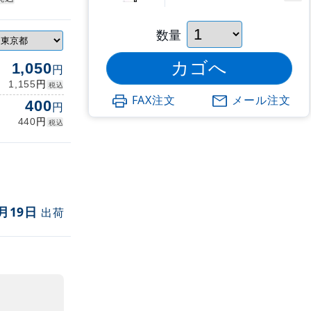
数量
1,050
円
円
1,155
税込
FAX注文
メール注文
400
円
円
440
税込
月19日
出荷