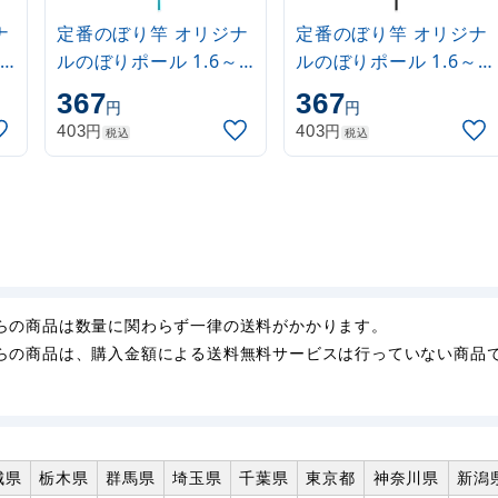
ナ
定番のぼり竿 オリジナ
定番のぼり竿 オリジナ
ルのぼりポール 1.6～
ルのぼりポール 1.6～
3m 伸縮式 水色
3m 伸縮式 黒
367
367
円
円
(30537SBL)
(30537BLK)
円
円
403
403
税込
税込
らの商品は数量に関わらず一律の送料がかかります。
らの商品は、購入金額による送料無料サービスは行っていない商品
城県
栃木県
群馬県
埼玉県
千葉県
東京都
神奈川県
新潟