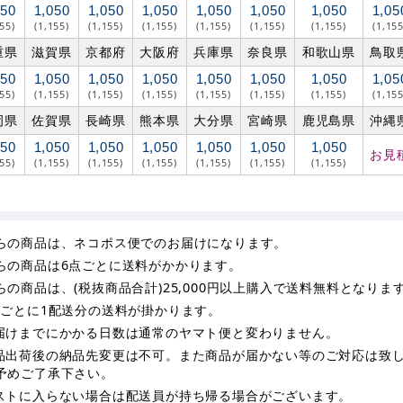
050
1,050
1,050
1,050
1,050
1,050
1,050
1,05
155)
(1,155)
(1,155)
(1,155)
(1,155)
(1,155)
(1,155)
(1,155
重県
滋賀県
京都府
大阪府
兵庫県
奈良県
和歌山県
鳥取
050
1,050
1,050
1,050
1,050
1,050
1,050
1,05
155)
(1,155)
(1,155)
(1,155)
(1,155)
(1,155)
(1,155)
(1,155
岡県
佐賀県
長崎県
熊本県
大分県
宮崎県
鹿児島県
沖縄
050
1,050
1,050
1,050
1,050
1,050
1,050
お見
155)
(1,155)
(1,155)
(1,155)
(1,155)
(1,155)
(1,155)
らの商品は、ネコポス便でのお届けになります。
らの商品は6点ごとに送料がかかります。
らの商品は、(税抜商品合計)25,000円以上購入で送料無料となりま
枚ごとに1配送分の送料が掛かります。
届けまでにかかる日数は通常のヤマト便と変わりません。
品出荷後の納品先変更は不可。また商品が届かない等のご対応は致
予めご了承下さい。
ストに入らない場合は配送員が持ち帰る場合がございます。