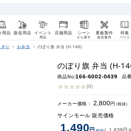
全用品
販促用品
イベント
店舗用品
シーン
看板製作
特集
用品
から探す
総合案内
ページ
にぎり
お弁当
のぼり旗 弁当 (H-146)
のぼり旗 弁当 (H-14
品
商品No:
166-6002-0439
(0
)
2,800
メーカー価格：
円
(税抜)
サインモール 販売価格
1,490
円
円
/
1,639
税抜