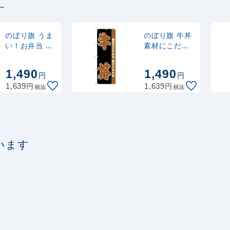
す
定番のぼり竿 オリジ
ポール 1.6～3m 伸縮
(30537BLK)
のぼり旗 うま
のぼり旗 牛丼
い！お弁当 文
素材にこだわ
字色ムラサキ
った味にこだ
注水型マルチのぼり
(H-154)
わる 黒地/茶文
1,490
1,490
20L
円
円
字 (H-140)
円
円
1,639
1,639
税込
税込
います