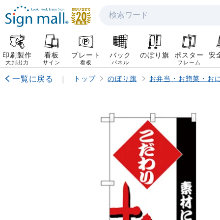
検索
印刷製作
看板
プレート
バック
のぼり旗
ポスター
安
大判出力
サイン
看板
パネル
フレーム
一覧に戻る
|
トップ
のぼり旗
お弁当・お惣菜・お