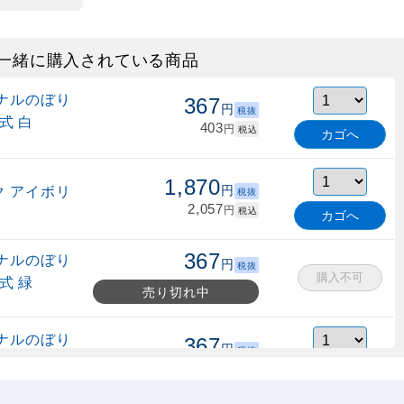
一緒に購入されている商品
ナルのぼり
367
円
税抜
式 白
403
円
税込
カゴへ
1,870
 アイボリ
円
税抜
2,057
円
税込
カゴへ
367
ナルのぼり
円
税抜
購入不可
式 緑
売り切れ中
ナルのぼり
367
円
税抜
縮式 水色
403
円
税込
カゴへ