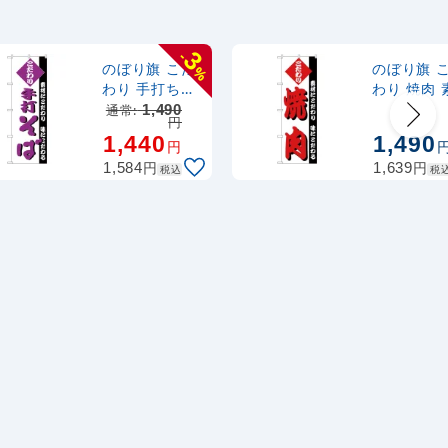
ナルのぼり
367
円
税抜
式 黒
403
円
税込
3
-
カゴへ
のぼり旗 こだ
のぼり旗 
%
わり 手打ちそ
わり 焼肉 
ば (H-127)
にこだわり
通常:
1,490
2,320
スタンド
円
円
税抜
にこだわる(
1,440
1,490
2,552
円
税込
円
カゴへ
145)
円
円
1,584
1,639
税込
税