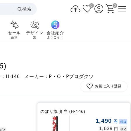
0
0
検索
セール
デザイン
会社紹介
会場
集
ようこそ！
6)
番：
メーカー：P・O・Pプロダクツ
H-146
お気に入り登録
のぼり旗 弁当 (H-146)
1,490
円
税抜
1,639
円
税込
税込