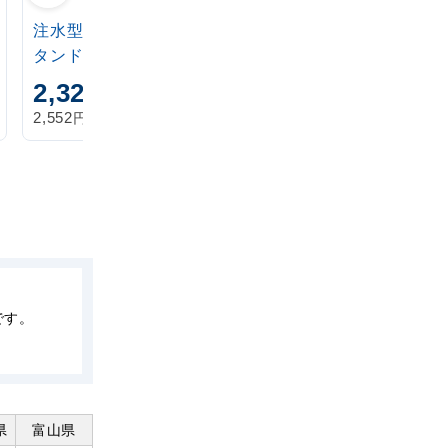
注水型マルチのぼりス
定番注水のぼりタンク
タンド 20L
アイボリー
2,320
1,870
円
円
円
円
2,552
2,057
税込
税込
です。
県
富山県