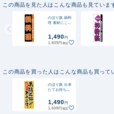
この商品を見た人はこんな商品も見ていま
のぼり旗 鍋料
理 素材にこだ
わり 味にこだ
わる(H-142)
1,490
円
円
1,639
税込
この商品を買った人はこんな商品も買って
のぼり旗 出来
たてお持ち帰
りできます。
カラー:黄
1,490
円
(21083)
円
1,639
税込