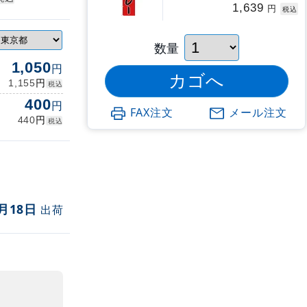
1,639
円
税込
数量
1,050
円
円
1,155
税込
400
円
FAX注文
メール注文
円
440
税込
月18日
出荷