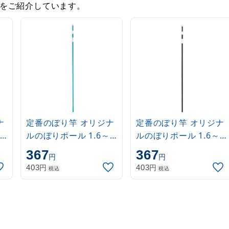
をご紹介しています。
ナ
定番のぼり竿 オリジナ
定番のぼり竿 オリジナ
ルのぼりポール 1.6～
ルのぼりポール 1.6～
3m 伸縮式 水色
3m 伸縮式 黒
367
367
円
円
(30537SBL)
(30537BLK)
円
円
403
403
税込
税込