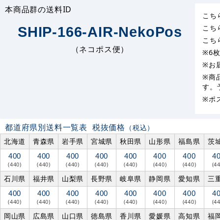
本商品群の送料ID
こち
こち
SHIP-166-AIR-NekoPos
こち
（ネコポス便）
※6
※お
※商
す。
※ポ
都道府県別送料一覧表
税抜価格
（税込）
北海道
青森県
岩手県
宮城県
秋田県
山形県
福島県
茨
400
400
400
400
400
400
400
4
(440)
(440)
(440)
(440)
(440)
(440)
(440)
(4
石川県
福井県
山梨県
長野県
岐阜県
静岡県
愛知県
三
400
400
400
400
400
400
400
4
(440)
(440)
(440)
(440)
(440)
(440)
(440)
(4
岡山県
広島県
山口県
徳島県
香川県
愛媛県
高知県
福