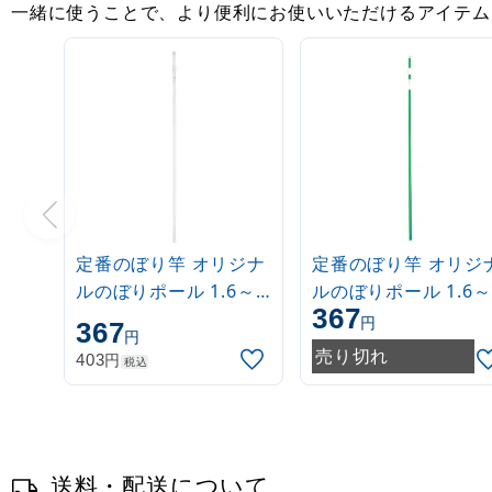
一緒に使うことで、より便利にお使いいただけるアイテム
定番のぼり竿 オリジナ
定番のぼり竿 オリジ
ルのぼりポール 1.6～
ルのぼりポール 1.6～
367
3m 伸縮式 白
3m 伸縮式 緑
円
367
円
(30537***)
(30537GRN)
売り切れ
円
403
税込
送料・配送について