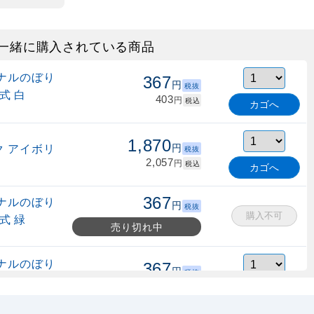
一緒に購入されている商品
ナルのぼり
367
円
税抜
式 白
403
円
税込
カゴへ
1,870
 アイボリ
円
税抜
2,057
円
税込
カゴへ
367
ナルのぼり
円
税抜
購入不可
式 緑
売り切れ中
ナルのぼり
367
円
税抜
縮式 水色
403
円
税込
カゴへ