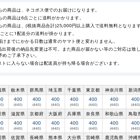
らの商品は、ネコポス便でのお届けになります。
らの商品は6点ごとに送料がかかります。
らの商品は、(税抜商品合計)25,000円以上購入で送料無料となりま
枚ごとに1配送分の送料が掛かります。
届けまでにかかる日数は通常のヤマト便と変わりません。
品出荷後の納品先変更は不可。また商品が届かない等のご対応は致
予めご了承下さい。
ストに入らない場合は配送員が持ち帰る場合がございます。
城県
栃木県
群馬県
埼玉県
千葉県
東京都
神奈川県
新潟
00
400
400
400
400
400
400
400
40)
(440)
(440)
(440)
(440)
(440)
(440)
(440)
重県
滋賀県
京都府
大阪府
兵庫県
奈良県
和歌山県
鳥取
00
400
400
400
400
400
400
400
40)
(440)
(440)
(440)
(440)
(440)
(440)
(440)
岡県
佐賀県
長崎県
熊本県
大分県
宮崎県
鹿児島県
沖縄