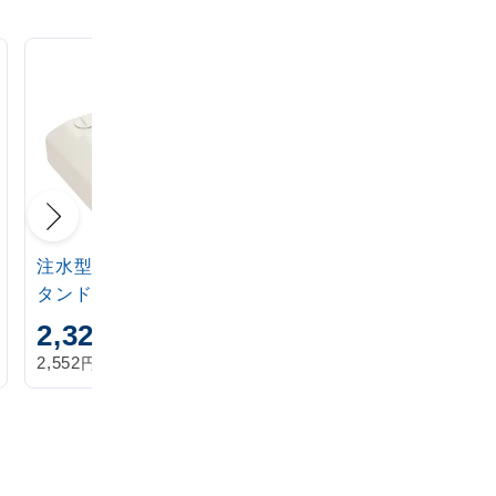
注水型マルチのぼりス
定番注水のぼりタンク
タンド 20L
アイボリー
2,320
1,870
円
円
円
円
2,552
2,057
税込
税込