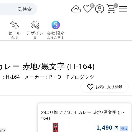
0
0
検索
セール
デザイン
会社紹介
会場
集
ようこそ！
ー 赤地/黒文字 (H-164)
番：
メーカー：P・O・Pプロダクツ
H-164
お気に入り登録
のぼり旗 こだわり カレー 赤地/黒文字 (H-
164)
1,490
円
税抜
税込