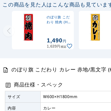
この商品を見た人はこんな商品も見ていま
のぼり旗 こだ
わり 焼肉 (H-
166)
1,490
円
円
1,639
税込
のぼり旗 こだわり カレー 赤地/黒文字 (H
商品仕様・スペック
サイズ
W600×H1800mm
内容
カレー