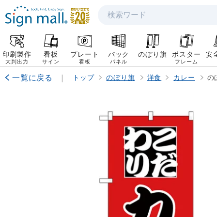
検索
印刷製作
看板
プレート
バック
のぼり旗
ポスター
安
大判出力
サイン
看板
パネル
フレーム
一覧に戻る
|
トップ
のぼり旗
洋食
カレー
の