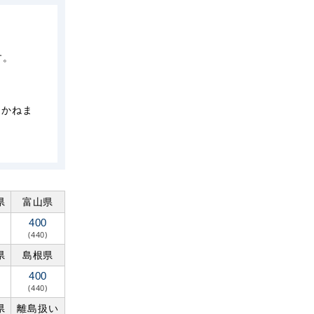
す。
しかねま
県
富山県
400
(440)
県
島根県
400
(440)
県
離島扱い