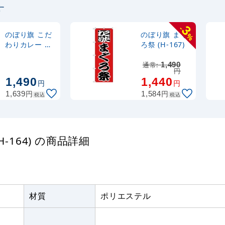
す
定番のぼり竿 オリジ
ポール 1.6～3m 伸縮
3
-
(30537BLK)
のぼり旗 こだ
のぼり旗 まぐ
%
わりカレー 黄
ろ祭 (H-167)
色地 (H-136)
注水型マルチのぼり
通常:
1,490
円
20L
1,490
1,440
円
円
円
円
1,639
1,584
税込
税込
-164) の商品詳細
材質
ポリエステル