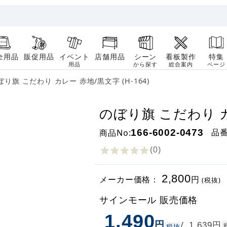
全用品
販促用品
イベント
店舗用品
シーン
看板製作
特集
用品
から探す
総合案内
ページ
ぼり旗 こだわり カレー 赤地/黒文字 (H-164)
のぼり旗 こだわり カレ
品
商品No:
166-6002-0473
(0
)
2,800
メーカー価格：
円
(税抜)
サインモール 販売価格
1,490
円
円
/
1,639
税抜