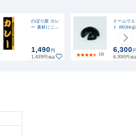
ナルのぼり
367
円
税抜
式 黒
403
円
税込
カゴへ
のぼり旗 カレ
ドームウエ
ー 素材にこだ
ト 6K(6kg
わり味にこだ
ラック (M-
2,320
スタンド
円
税抜
わる 黒地/オレ
981K)
2,552
円
税込
ンジ (H-144)
カゴへ
1,490
6,300
円
(2)
円
円
1,639
6,930
税込
税