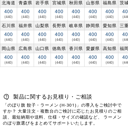
北海道
青森県
岩手県
宮城県
秋田県
山形県
福島県
茨
400
400
400
400
400
400
400
40
(440)
(440)
(440)
(440)
(440)
(440)
(440)
(44
石川県
福井県
山梨県
長野県
岐阜県
静岡県
愛知県
三
400
400
400
400
400
400
400
40
(440)
(440)
(440)
(440)
(440)
(440)
(440)
(44
岡山県
広島県
山口県
徳島県
香川県
愛媛県
高知県
福
400
400
400
400
400
400
400
40
(440)
(440)
(440)
(440)
(440)
(440)
(440)
(44
製品に関するお見積り・ご相談
「のぼり旗 餃子・ラーメン (H-301)」の導入をご検討中で
すか？ 大量注文・複数台のご検討に応じたお見積りのご相
談、最短納期や送料、仕様・サイズの確認など、 ラーメン
のぼり旗選びをまとめてサポートいたします。