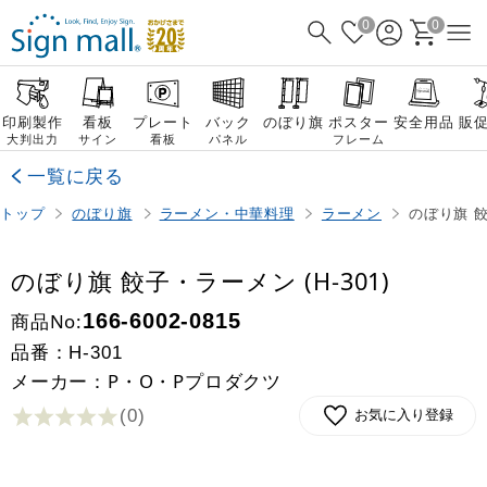
0
0
印刷製作
看板
プレート
バック
のぼり旗
ポスター
安全用品
販
大判出力
サイン
看板
パネル
フレーム
一覧に戻る
トップ
のぼり旗
ラーメン・中華料理
ラーメン
のぼり旗 餃
のぼり旗 餃子・ラーメン (H-301)
商品No:
166-6002-0815
品番：
H-301
メーカー：P・O・Pプロダクツ
(0
)
お気に入り登録