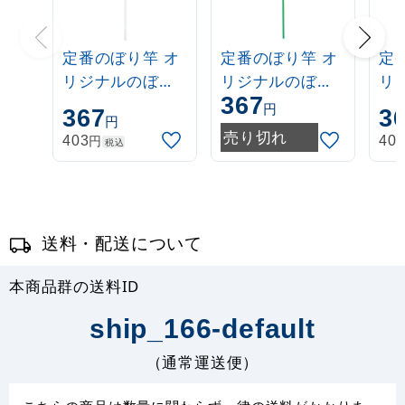
定番のぼり竿 オ
定番のぼり竿 オ
定
リジナルのぼり
リジナルのぼり
リ
367
ポール 1.6～3m
ポール 1.6～3m
ポー
円
367
3
円
伸縮式 白
伸縮式 緑
伸
売り切れ
円
403
40
税込
(30537***)
(30537GRN)
(3
送料・配送について
本商品群の送料ID
ship_166-default
（通常運送便）