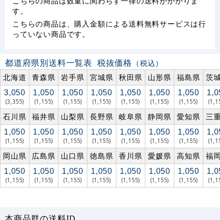
こちらの商品は数量に関わらず一律の送料がかかりま
す。
こちらの商品は、購入金額による送料無料サービスは行
っていない商品です。
都道府県別送料一覧表
税抜価格
（税込）
北海道
青森県
岩手県
宮城県
秋田県
山形県
福島県
茨
3,050
1,050
1,050
1,050
1,050
1,050
1,050
1,0
(3,355)
(1,155)
(1,155)
(1,155)
(1,155)
(1,155)
(1,155)
(1,1
石川県
福井県
山梨県
長野県
岐阜県
静岡県
愛知県
三
1,050
1,050
1,050
1,050
1,050
1,050
1,050
1,0
(1,155)
(1,155)
(1,155)
(1,155)
(1,155)
(1,155)
(1,155)
(1,1
岡山県
広島県
山口県
徳島県
香川県
愛媛県
高知県
福
1,050
1,050
1,050
1,050
1,050
1,050
1,050
1,0
(1,155)
(1,155)
(1,155)
(1,155)
(1,155)
(1,155)
(1,155)
(1,1
本商品群の送料ID