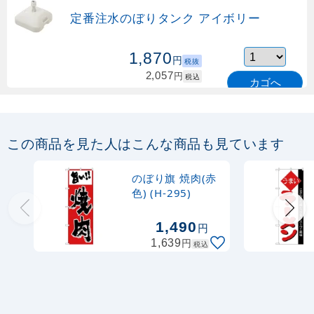
定番注水のぼりタンク アイボリー
1,870
円
税抜
2,057
円
税込
カゴへ
定番のぼり竿 オリジナルのぼりポール
1.6～3m 伸縮式 緑 (30537GRN)
この商品を見た人はこんな商品も見ています
367
円
税抜
購入不可
のぼり旗 焼肉(赤
売り切れ中
色) (H-295)
定番のぼり竿 オリジナルのぼりポール
1,490
円
1.6～3m 伸縮式 水色 (30537SBL)
円
1,639
税込
367
円
税抜
403
円
税込
カゴへ