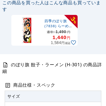
この商品を買った人はこんな商品も買っていま
定番のぼり竿 オリジナルのぼりポール
す
1.6～3m 伸縮式 黒 (30537BLK)
3
-
四季のぼり旗
%
367
円
税抜
(7838) らーめん
403
円
税込
冬
カゴへ
1,490
通常:
円
1,440
円
円
1,584
税込
注水型マルチのぼりスタンド 20L
2,320
円
税抜
のぼり旗 餃子・ラーメン (H-301) の商品詳
2,552
円
税込
カゴへ
細
商品仕様・スペック
サイズ