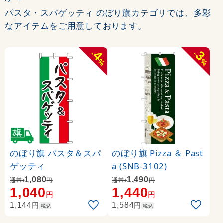
パスタ・スパゲッティ のぼり旗カテゴリでは、多彩
なアイテムをご用意しております。
4
3
-
-
%
%
のぼり旗 パスタ＆スパ
のぼり旗 Pizza ＆ Past
ゲッティ
a (SNB-3102)
1,080
1,490
通常:
円
通常:
円
1,040
1,440
円
円
円
円
1,144
1,584
税込
税込