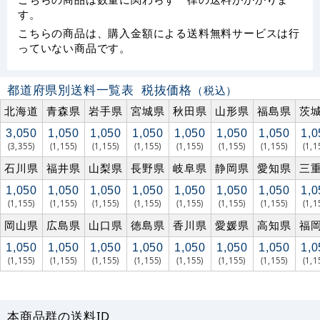
す。
こちらの商品は、購入金額による送料無料サービスは行
っていない商品です。
都道府県別送料一覧表
税抜価格
（税込）
北海道
青森県
岩手県
宮城県
秋田県
山形県
福島県
茨
3,050
1,050
1,050
1,050
1,050
1,050
1,050
1,0
(3,355)
(1,155)
(1,155)
(1,155)
(1,155)
(1,155)
(1,155)
(1,1
石川県
福井県
山梨県
長野県
岐阜県
静岡県
愛知県
三
1,050
1,050
1,050
1,050
1,050
1,050
1,050
1,0
(1,155)
(1,155)
(1,155)
(1,155)
(1,155)
(1,155)
(1,155)
(1,1
岡山県
広島県
山口県
徳島県
香川県
愛媛県
高知県
福
1,050
1,050
1,050
1,050
1,050
1,050
1,050
1,0
(1,155)
(1,155)
(1,155)
(1,155)
(1,155)
(1,155)
(1,155)
(1,1
本商品群の送料ID