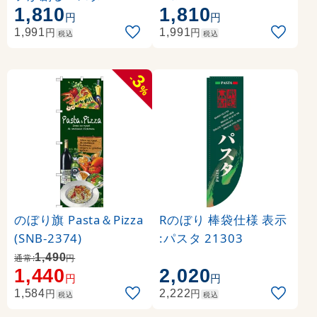
1,810
1,810
円
円
円
円
1,991
1,991
税込
税込
3
-
%
のぼり旗 Pasta＆Pizza
Rのぼり 棒袋仕様 表示
(SNB-2374)
:パスタ 21303
1,490
通常:
円
1,440
2,020
円
円
円
円
1,584
2,222
税込
税込