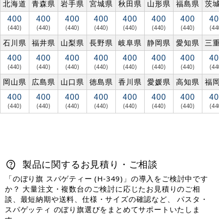
北海道
青森県
岩手県
宮城県
秋田県
山形県
福島県
茨
400
400
400
400
400
400
400
40
(440)
(440)
(440)
(440)
(440)
(440)
(440)
(44
石川県
福井県
山梨県
長野県
岐阜県
静岡県
愛知県
三
400
400
400
400
400
400
400
40
(440)
(440)
(440)
(440)
(440)
(440)
(440)
(44
岡山県
広島県
山口県
徳島県
香川県
愛媛県
高知県
福
400
400
400
400
400
400
400
40
(440)
(440)
(440)
(440)
(440)
(440)
(440)
(44
製品に関するお見積り・ご相談
「のぼり旗 スパゲティー (H-349)」の導入をご検討中です
か？ 大量注文・複数台のご検討に応じたお見積りのご相
談、最短納期や送料、仕様・サイズの確認など、 パスタ・
スパゲッティ のぼり旗選びをまとめてサポートいたしま