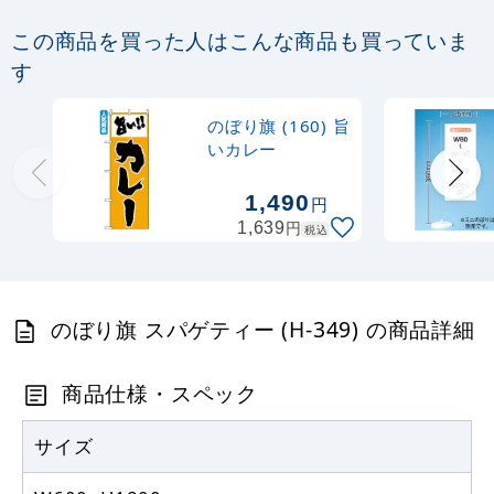
定番のぼり竿 オリジナルのぼりポール
この商品を買った人はこんな商品も買っていま
1.6～3m 伸縮式 黒 (30537BLK)
す
367
円
税抜
のぼり旗 (160) 旨
403
円
税込
カゴへ
いカレー
1,490
円
注水型マルチのぼりスタンド 20L
円
1,639
税込
2,320
円
税抜
2,552
円
税込
カゴへ
のぼり旗 スパゲティー (H-349) の商品詳細
商品仕様・スペック
サイズ