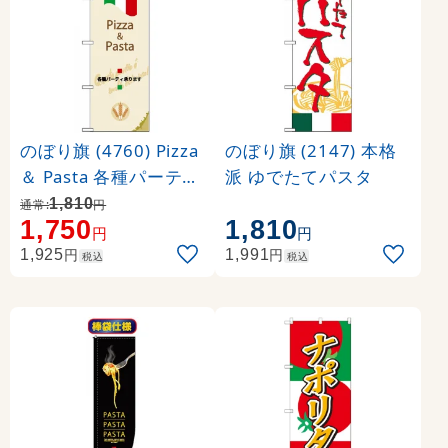
のぼり旗 (4760) Pizza
のぼり旗 (2147) 本格
＆ Pasta 各種パーティ
派 ゆでたてパスタ
承ります
1,810
通常:
円
1,750
1,810
円
円
円
円
1,925
1,991
税込
税込