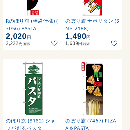
Rのぼり旗 (棒袋仕様) (
のぼり旗 ナポリタン (S
3056) PASTA
NB-2188)
2,020
1,490
円
円
円
円
2,222
1,639
税込
税込
のぼり旗 (8182) シャ
のぼり旗 (7467) PIZA
フが創るパスタ
A＆PASTA