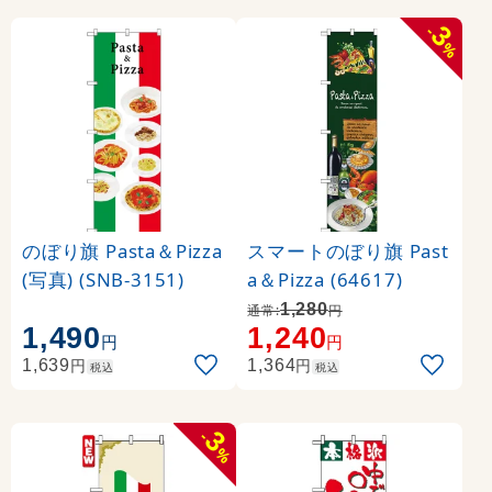
3
-
%
のぼり旗 Pasta＆Pizza
スマートのぼり旗 Past
(写真) (SNB-3151)
a＆Pizza (64617)
1,280
通常:
円
1,490
1,240
円
円
円
円
1,639
1,364
税込
税込
3
-
%