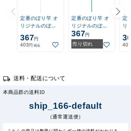
定番のぼり竿 オ
定番のぼり竿 オ
定
リジナルのぼり
リジナルのぼり
リ
367
ポール 1.6～3m
ポール 1.6～3m
ポー
円
367
3
円
伸縮式 白
伸縮式 緑
伸
売り切れ
円
403
40
税込
(30537***)
(30537GRN)
(3
送料・配送について
本商品群の送料ID
ship_166-default
（通常運送便）
こちらの商品は数量に関わらず一律の送料がかかりま