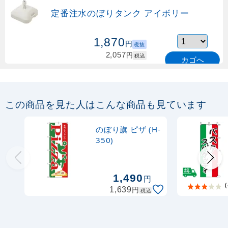
定番注水のぼりタンク アイボリー
1,870
円
税抜
2,057
円
税込
カゴへ
定番のぼり竿 オリジナルのぼりポール
1.6～3m 伸縮式 緑 (30537GRN)
この商品を見た人はこんな商品も見ています
367
円
税抜
購入不可
のぼり旗 ピザ (H-
売り切れ中
350)
定番のぼり竿 オリジナルのぼりポール
1.6～3m 伸縮式 水色 (30537SBL)
1,490
円
(
円
1,639
税込
367
円
税抜
403
円
税込
カゴへ