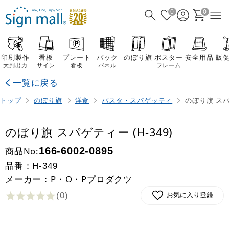
0
0
印刷製作
看板
プレート
バック
のぼり旗
ポスター
安全用品
販
大判出力
サイン
看板
パネル
フレーム
一覧に戻る
トップ
のぼり旗
洋食
パスタ・スパゲッティ
のぼり旗 スパゲ
のぼり旗 スパゲティー (H-349)
商品No:
166-6002-0895
品番：
H-349
メーカー：P・O・Pプロダクツ
(0
)
お気に入り登録