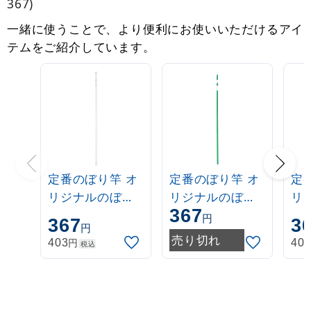
367)
一緒に使うことで、より便利にお使いいただけるアイ
テムをご紹介しています。
定番のぼり竿 オ
定番のぼり竿 オ
定
リジナルのぼり
リジナルのぼり
リ
367
ポール 1.6～3m
ポール 1.6～3m
ポー
円
367
3
円
伸縮式 白
伸縮式 緑
伸
売り切れ
円
403
40
税込
(30537***)
(30537GRN)
(3