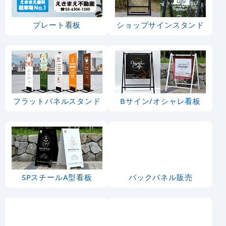
ブルーベリー
野菜・果物 産
地直送(地方発
送) のぼり旗
野菜・果物 直
その他果物
売所 のぼり旗
のぼり旗
カテゴリ一覧
セール・イベ
お祭り・縁日
ント・催事
営業中・オー
ランチ・定食
プン
・お食事処