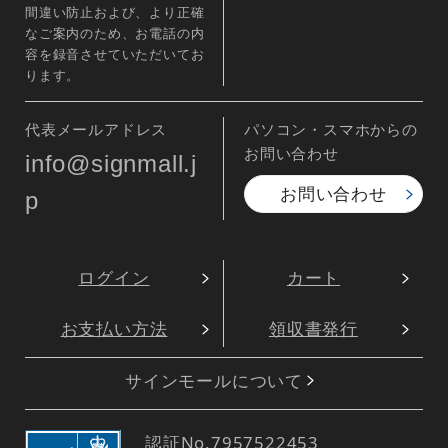
野菜
全国特産品・
ご当地品
花・園芸
防災・防犯・
交通安全
神社
選挙
駐車場 のぼり
不動産・住宅
旗
無地 のぼり旗
業種別
ミニのぼり
ハーフのぼり
旗