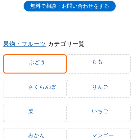
ぶどう のぼり旗をお探しですか？
ぶどう のぼり旗カテゴリでは、多彩なアイテムをご
用意しております。
3
-
%