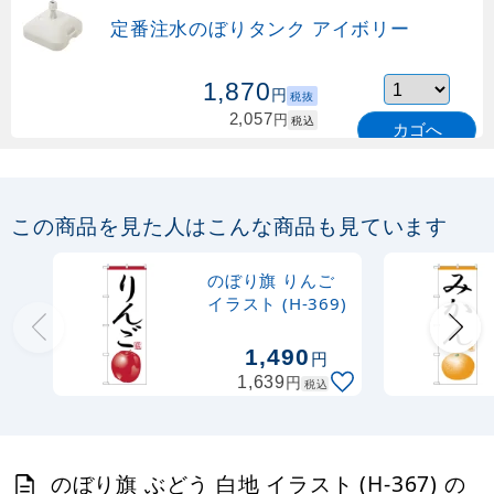
定番注水のぼりタンク アイボリー
1,870
円
税抜
2,057
円
税込
カゴへ
定番のぼり竿 オリジナルのぼりポール
1.6～3m 伸縮式 緑 (30537GRN)
この商品を見た人はこんな商品も見ています
367
円
税抜
購入不可
のぼり旗 りんご
売り切れ中
イラスト (H-369)
定番のぼり竿 オリジナルのぼりポール
1,490
円
1.6～3m 伸縮式 水色 (30537SBL)
円
1,639
税込
367
円
税抜
403
円
税込
カゴへ
のぼり旗 ぶどう 白地 イラスト (H-367) の