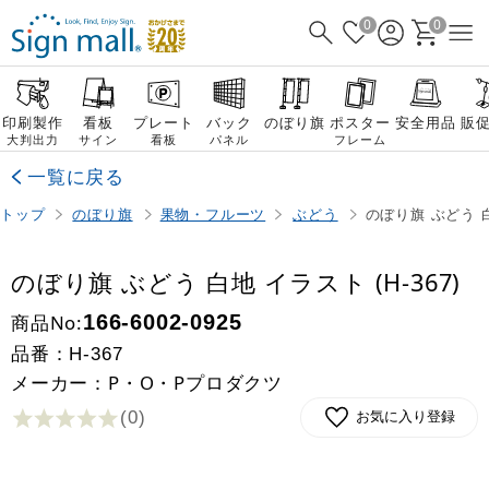
0
0
印刷製作
看板
プレート
バック
のぼり旗
ポスター
安全用品
販
大判出力
サイン
看板
パネル
フレーム
一覧に戻る
トップ
のぼり旗
果物・フルーツ
ぶどう
のぼり旗 ぶどう 白
のぼり旗 ぶどう 白地 イラスト (H-367)
商品No:
166-6002-0925
品番：
H-367
メーカー：P・O・Pプロダクツ
(0
)
お気に入り登録