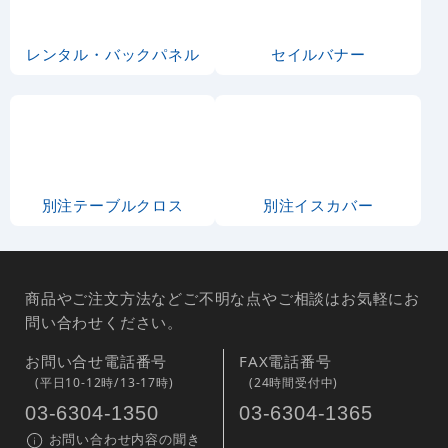
お弁当・お惣
ラーメン・中
菜・おにぎり
華料理
そば・うどん
居酒屋・各種
宴会
洋食
焼肉・韓国料
理
寿司・海鮮
和菓子・洋菓
子・スイーツ
・アイス
パン屋さん
果物・フルー
ツ