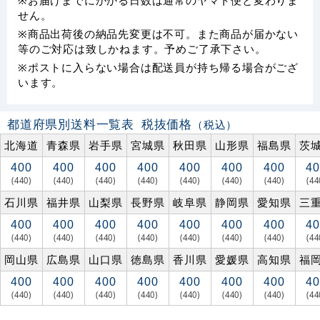
せん。
※商品出荷後の納品先変更は不可。また商品が届かない
等のご対応は致しかねます。予めご了承下さい。
※ポストに入らない場合は配送員が持ち帰る場合がござ
います。
都道府県別送料一覧表
税抜価格
（税込）
北海道
青森県
岩手県
宮城県
秋田県
山形県
福島県
茨
400
400
400
400
400
400
400
40
(440)
(440)
(440)
(440)
(440)
(440)
(440)
(44
石川県
福井県
山梨県
長野県
岐阜県
静岡県
愛知県
三
400
400
400
400
400
400
400
40
(440)
(440)
(440)
(440)
(440)
(440)
(440)
(44
岡山県
広島県
山口県
徳島県
香川県
愛媛県
高知県
福
400
400
400
400
400
400
400
40
(440)
(440)
(440)
(440)
(440)
(440)
(440)
(44