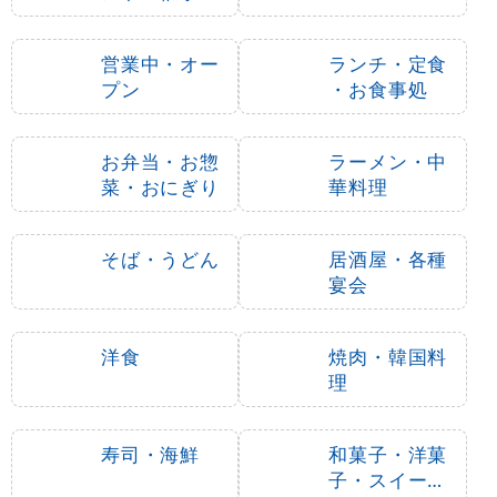
1,490
1,440
円
円
円
円
1,639
1,584
税込
税込
3
-
%
のぼり旗 (2208) 巨峰
のぼり旗 シャインマス
イラスト 紫
カット (SNB-1379)
1,490
通常:
円
1,440
1,490
円
円
円
円
1,584
1,639
税込
税込