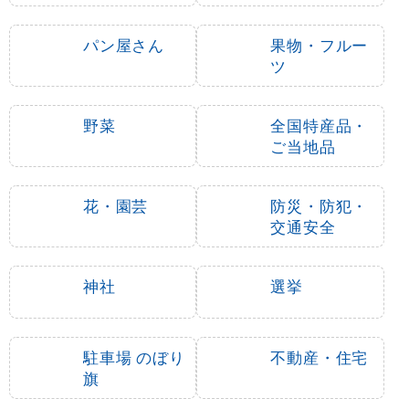
3
-
%
のぼり旗 (2205) あま
のぼり旗 (4773) ピオ
ーいぶどう イラスト
ーネ 今が旬のピオーネ
をどうぞ
1,490
通常:
円
1,490
1,440
円
円
円
円
1,639
1,584
税込
税込