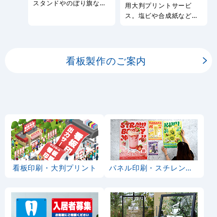
果物・フルーツ
カテゴリ一覧
もも
ぶどう
さくらんぼ
りんご
梨
いちご
みかん
マンゴー
メロン
スイカ