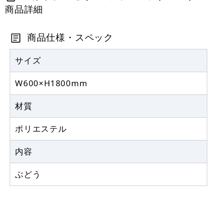
商品詳細
定番のぼり竿 オリジナルのぼりポール
1.6～3m 伸縮式 黒 (30537BLK)
商品仕様・スペック
367
円
税抜
403
円
サイズ
税込
カゴへ
W600×H1800mm
注水型マルチのぼりスタンド 20L
材質
2,320
円
税抜
ポリエステル
2,552
円
税込
カゴへ
内容
ぶどう