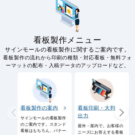
のぼり旗 (2210) ぶど
のぼり旗 巨峰 (SNB-13
う直売所
68)
1,490
通常:
円
1,380
1,440
円
円
円
円
1,518
1,584
税込
税込
ぶどう のぼり旗 をもっと見る