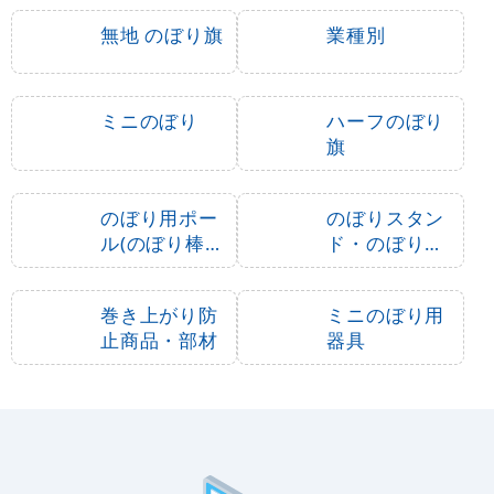
のぼり旗 巨峰種なし (S
のぼり旗 (2704) ニュ
NB-1369)
ーピオーネ
1,490
1,490
円
円
円
円
1,639
1,639
税込
税込
3
-
%