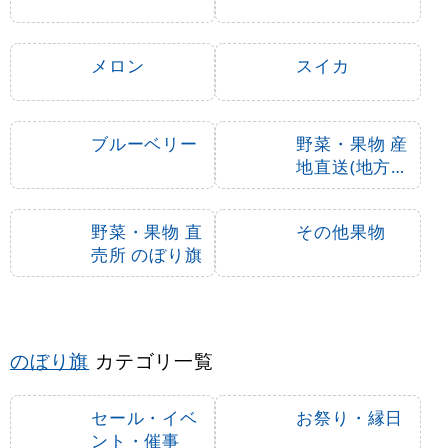
のぼり旗 ぶどう
のぼり旗 (2730) 巨峰
大粒で濃厚な甘さが自
慢 写真使用
1,490
通常:
円
1,080
1,440
円
円
円
円
1,188
1,584
税込
税込
3
-
%
のぼり旗 ピオーネ種な
のぼり旗 (2209) ピオ
し (SNB-1372)
ーネ イラスト
1,490
通常:
円