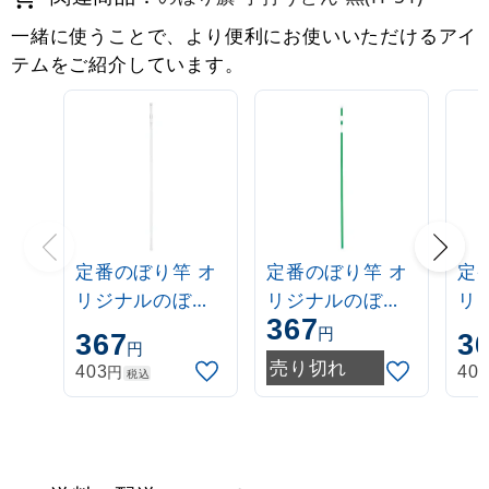
一緒に使うことで、より便利にお使いいただけるアイ
テムをご紹介しています。
定番のぼり竿 オ
定番のぼり竿 オ
定
リジナルのぼり
リジナルのぼり
リ
367
ポール 1.6～3m
ポール 1.6～3m
ポー
円
367
3
円
伸縮式 白
伸縮式 緑
伸
売り切れ
円
403
40
税込
(30537***)
(30537GRN)
(3