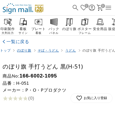
0
0
印刷製作
看板
プレート
バック
のぼり旗
ポスター
安全用品
販
大判出力
サイン
看板
パネル
フレーム
一覧に戻る
トップ
のぼり旗
そば・うどん
うどん
のぼり旗 手打うどん 黒
のぼり旗 手打うどん 黒(H-51)
商品No:
166-6002-1095
品番：
H-051
メーカー：P・O・Pプロダクツ
(0
)
お気に入り登録