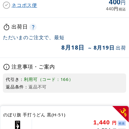
400
円
ネコポス便
円
440
税込
出荷日
ただいまのご注文で、最短
8月18日
8月19日
出荷
～
注意事項・ご案内
代引き：
利用可（コード：166）
返品条件：
返品不可
3
-
%
のぼり旗 手打うどん 黒(H-51)
1,440
円
税抜