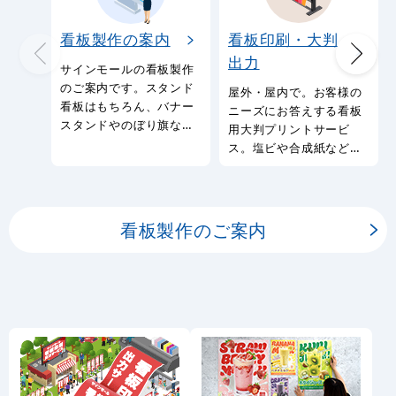
看板製作の案内
看板印刷・大判
出力
サインモールの看板製作
のご案内です。スタンド
屋外・屋内で。お客様の
看板はもちろん、バナー
ニーズにお答えする看板
スタンドやのぼり旗など
用大判プリントサービ
幅広い種類の看板を製作
ス。塩ビや合成紙など看
しております。
板用シートや大判ポスタ
ーの印刷を承ります。
看板製作のご案内