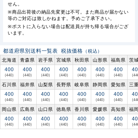
せん。
※商品出荷後の納品先変更は不可。また商品が届かない
等のご対応は致しかねます。予めご了承下さい。
※ポストに入らない場合は配送員が持ち帰る場合がござ
います。
都道府県別送料一覧表
税抜価格
（税込）
北海道
青森県
岩手県
宮城県
秋田県
山形県
福島県
茨
400
400
400
400
400
400
400
40
(440)
(440)
(440)
(440)
(440)
(440)
(440)
(44
石川県
福井県
山梨県
長野県
岐阜県
静岡県
愛知県
三
400
400
400
400
400
400
400
40
(440)
(440)
(440)
(440)
(440)
(440)
(440)
(44
岡山県
広島県
山口県
徳島県
香川県
愛媛県
高知県
福
400
400
400
400
400
400
400
40
(440)
(440)
(440)
(440)
(440)
(440)
(440)
(44