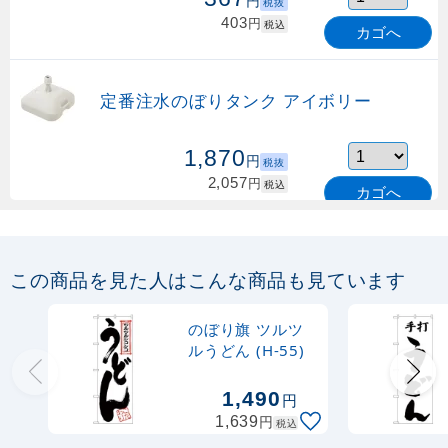
円
税抜
403
円
税込
カゴへ
定番注水のぼりタンク アイボリー
1,870
円
税抜
2,057
円
税込
カゴへ
定番のぼり竿 オリジナルのぼりポール
1.6～3m 伸縮式 緑 (30537GRN)
この商品を見た人はこんな商品も見ています
367
円
税抜
購入不可
のぼり旗 ツルツ
売り切れ中
ルうどん (H-55)
定番のぼり竿 オリジナルのぼりポール
1,490
円
1.6～3m 伸縮式 水色 (30537SBL)
円
1,639
税込