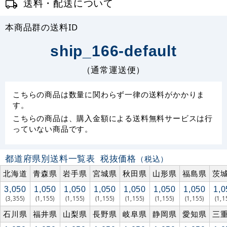
送料・配送について
本商品群の送料ID
ship_166-default
（通常運送便）
こちらの商品は数量に関わらず一律の送料がかかりま
す。
こちらの商品は、購入金額による送料無料サービスは行
っていない商品です。
都道府県別送料一覧表
税抜価格
（税込）
北海道
青森県
岩手県
宮城県
秋田県
山形県
福島県
茨
3,050
1,050
1,050
1,050
1,050
1,050
1,050
1,0
(3,355)
(1,155)
(1,155)
(1,155)
(1,155)
(1,155)
(1,155)
(1,1
石川県
福井県
山梨県
長野県
岐阜県
静岡県
愛知県
三