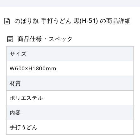
367
円
税抜
403
円
税込
カゴへ
のぼり旗 手打うどん 黒(H-51) の商品詳細
定番のぼり竿 オリジナルのぼりポール
商品仕様・スペック
1.6～3m 伸縮式 黒 (30537BLK)
367
サイズ
円
税抜
403
円
税込
カゴへ
W600×H1800mm
材質
注水型マルチのぼりスタンド 20L
ポリエステル
2,320
円
税抜
2,552
円
内容
税込
カゴへ
手打うどん