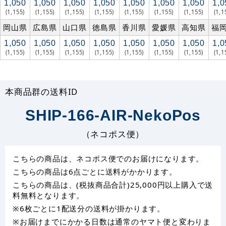
1,050
1,050
1,050
1,050
1,050
1,050
1,050
1,0
(1,155)
(1,155)
(1,155)
(1,155)
(1,155)
(1,155)
(1,155)
(1,1
岡山県
広島県
山口県
徳島県
香川県
愛媛県
高知県
福
1,050
1,050
1,050
1,050
1,050
1,050
1,050
1,0
(1,155)
(1,155)
(1,155)
(1,155)
(1,155)
(1,155)
(1,155)
(1,1
本商品群の送料ID
SHIP-166-AIR-NekoPos
（ネコポス便）
こちらの商品は、ネコポス便でのお届けになります。
こちらの商品は6点ごとに送料がかかります。
こちらの商品は、(税抜商品合計)25,000円以上購入で送
料無料となります。
※6枚ごとに1配送分の送料が掛かります。
※お届けまでにかかる日数は通常のヤマト便と変わりま