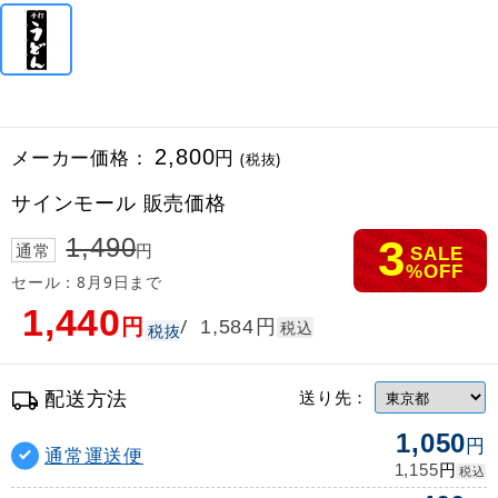
メーカー価格：
2,800
円
(税抜)
サインモール 販売価格
3
1,490
通常
円
SALE
%OFF
セール：8月9日まで
1,440
円
円
/
1,584
税込
税抜
配送方法
送り先：
1,050
円
通常運送便
円
1,155
税込