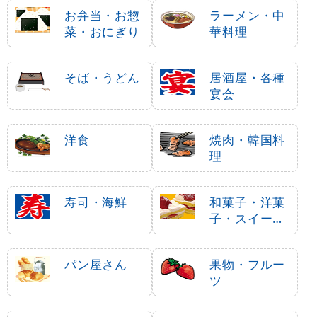
お弁当・お惣
ラーメン・中
菜・おにぎり
華料理
そば・うどん
居酒屋・各種
宴会
洋食
焼肉・韓国料
理
寿司・海鮮
和菓子・洋菓
子・スイーツ
・アイス
パン屋さん
果物・フルー
ツ