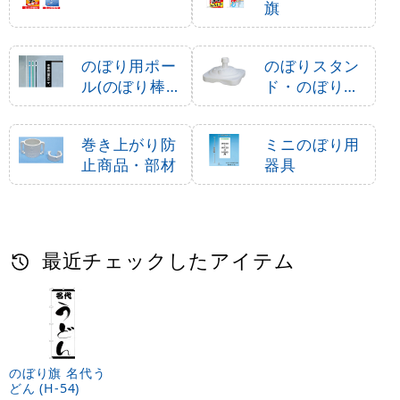
旗
のぼり用ポー
のぼりスタン
ル(のぼり棒・
ド・のぼり立
竿)
て台
巻き上がり防
ミニのぼり用
止商品・部材
器具
最近チェックしたアイテム
のぼり旗 名代う
どん (H-54)