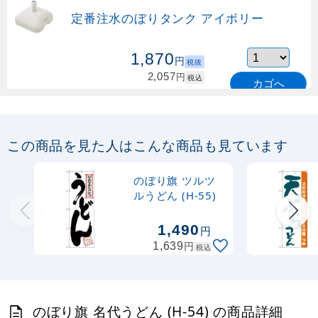
定番注水のぼりタンク アイボリー
1,870
円
税抜
2,057
円
税込
カゴへ
定番のぼり竿 オリジナルのぼりポール
1.6～3m 伸縮式 緑 (30537GRN)
この商品を見た人はこんな商品も見ています
367
円
税抜
購入不可
のぼり旗 ツルツ
売り切れ中
ルうどん (H-55)
定番のぼり竿 オリジナルのぼりポール
1,490
円
1.6～3m 伸縮式 水色 (30537SBL)
円
1,639
税込
367
円
税抜
403
円
税込
カゴへ
のぼり旗 名代うどん (H-54) の商品詳細