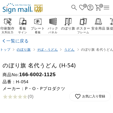
0
0
印刷製作
看板
プレート
バック
のぼり旗
ポスター
安全用品
販
大判出力
サイン
看板
パネル
フレーム
一覧に戻る
トップ
のぼり旗
そば・うどん
うどん
のぼり旗 名代うどん (
のぼり旗 名代うどん (H-54)
商品No:
166-6002-1125
品番：
H-054
メーカー：P・O・Pプロダクツ
(0
)
お気に入り登録