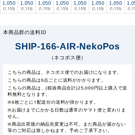
1,050
1,050
1,050
1,050
1,050
1,050
1,050
1,0
(1,155)
(1,155)
(1,155)
(1,155)
(1,155)
(1,155)
(1,155)
(1,1
本商品群の送料ID
SHIP-166-AIR-NekoPos
（ネコポス便）
こちらの商品は、ネコポス便でのお届けになります。
こちらの商品は6点ごとに送料がかかります。
こちらの商品は、(税抜商品合計)25,000円以上購入で送
料無料となります。
※6枚ごとに1配送分の送料が掛かります。
※お届けまでにかかる日数は通常のヤマト便と変わりま
せん。
※商品出荷後の納品先変更は不可。また商品が届かない
等のご対応は致しかねます。予めご了承下さい。