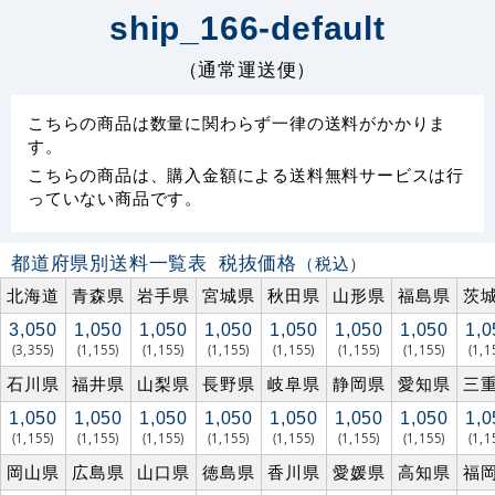
ship_166-default
（通常運送便）
こちらの商品は数量に関わらず一律の送料がかかりま
す。
こちらの商品は、購入金額による送料無料サービスは行
っていない商品です。
都道府県別送料一覧表
税抜価格
（税込）
北海道
青森県
岩手県
宮城県
秋田県
山形県
福島県
茨
3,050
1,050
1,050
1,050
1,050
1,050
1,050
1,0
(3,355)
(1,155)
(1,155)
(1,155)
(1,155)
(1,155)
(1,155)
(1,1
石川県
福井県
山梨県
長野県
岐阜県
静岡県
愛知県
三
1,050
1,050
1,050
1,050
1,050
1,050
1,050
1,0
(1,155)
(1,155)
(1,155)
(1,155)
(1,155)
(1,155)
(1,155)
(1,1
岡山県
広島県
山口県
徳島県
香川県
愛媛県
高知県
福