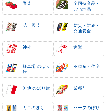
野菜
全国特産品・
ご当地品
花・園芸
防災・防犯・
交通安全
神社
選挙
駐車場 のぼり
不動産・住宅
旗
無地 のぼり旗
業種別
ミニのぼり
ハーフのぼり