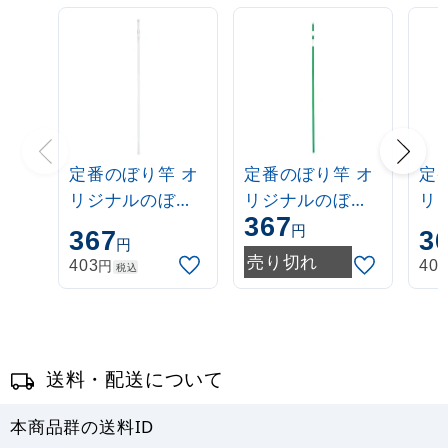
定番のぼり竿 オ
定番のぼり竿 オ
定
リジナルのぼり
リジナルのぼり
リ
367
ポール 1.6～3m
ポール 1.6～3m
ポー
円
367
3
円
伸縮式 白
伸縮式 緑
伸
売り切れ
円
403
40
税込
(30537***)
(30537GRN)
(3
送料・配送について
本商品群の送料ID