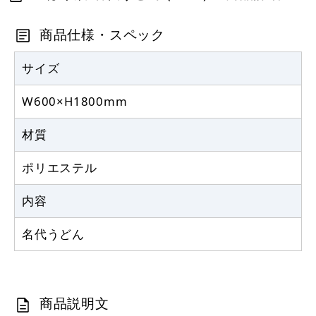
定番のぼり竿 オリジナルのぼりポール
商品仕様・スペック
1.6～3m 伸縮式 黒 (30537BLK)
367
サイズ
円
税抜
403
円
税込
カゴへ
W600×H1800mm
材質
注水型マルチのぼりスタンド 20L
ポリエステル
2,320
円
税抜
2,552
円
内容
税込
カゴへ
名代うどん
商品説明文