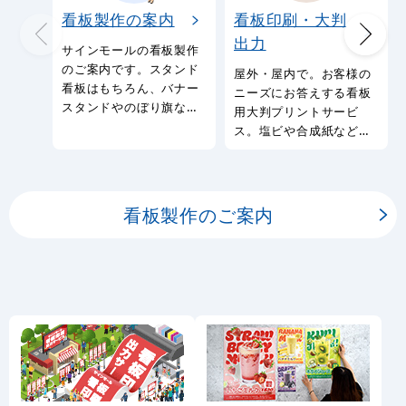
看板製作の案内
看板印刷・大判
出力
サインモールの看板製作
のご案内です。スタンド
屋外・屋内で。お客様の
看板はもちろん、バナー
ニーズにお答えする看板
スタンドやのぼり旗など
用大判プリントサービ
幅広い種類の看板を製作
ス。塩ビや合成紙など看
しております。
板用シートや大判ポスタ
ーの印刷を承ります。
看板製作のご案内