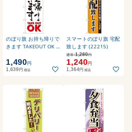
のぼり旗 お持ち帰りで
スマートのぼり旗 宅配
きます TAKEOUT OK
致します (22215)
白地/筆文字 (SNB-103
1,280
通常:
円
1,490
1,240
8)
円
円
円
円
1,639
1,364
税込
税込