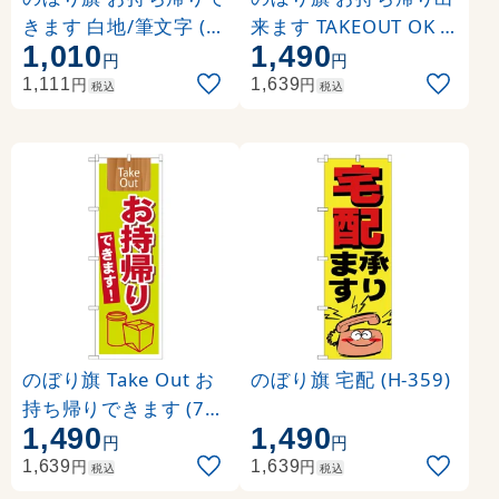
きます 白地/筆文字 (3
来ます TAKEOUT OK (
1,010
1,490
391)
SNB-1039)
円
円
円
円
1,111
1,639
税込
税込
のぼり旗 Take Out お
のぼり旗 宅配 (H-359)
持ち帰りできます (716
1,490
1,490
4)
円
円
円
円
1,639
1,639
税込
税込