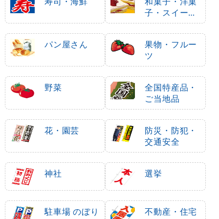
寿司・海鮮
和菓子・洋菓
子・スイーツ
・アイス
パン屋さん
果物・フルー
ツ
野菜
全国特産品・
ご当地品
花・園芸
防災・防犯・
交通安全
神社
選挙
駐車場 のぼり
不動産・住宅