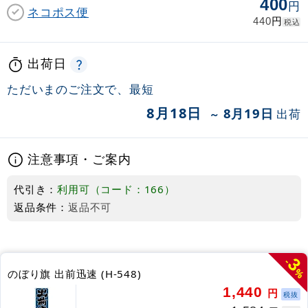
400
円
ネコポス便
円
440
税込
出荷日
ただいまのご注文で、最短
8月18日
8月19日
出荷
～
注意事項・ご案内
代引き：
利用可（コード：166）
返品条件：
返品不可
3
-
%
のぼり旗 出前迅速 (H-548)
1,440
円
税抜