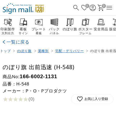
0
0
印刷製作
看板
プレート
バック
のぼり旗
ポスター
安全用品
販
大判出力
サイン
看板
パネル
フレーム
一覧に戻る
トップ
のぼり旗
業種別
宅配・デリバリー
のぼり旗 出前迅速
のぼり旗 出前迅速 (H-548)
商品No:
166-6002-1131
品番：
H-548
メーカー：P・O・Pプロダクツ
(0
)
お気に入り登録