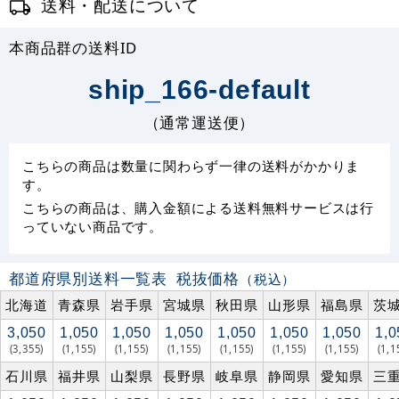
送料・配送について
本商品群の送料ID
ship_166-default
（通常運送便）
こちらの商品は数量に関わらず一律の送料がかかりま
す。
こちらの商品は、購入金額による送料無料サービスは行
っていない商品です。
都道府県別送料一覧表
税抜価格
（税込）
北海道
青森県
岩手県
宮城県
秋田県
山形県
福島県
茨
3,050
1,050
1,050
1,050
1,050
1,050
1,050
1,0
(3,355)
(1,155)
(1,155)
(1,155)
(1,155)
(1,155)
(1,155)
(1,1
石川県
福井県
山梨県
長野県
岐阜県
静岡県
愛知県
三