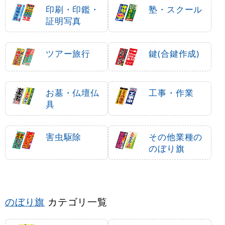
印刷・印鑑・
塾・スクール
証明写真
ツアー旅行
鍵(合鍵作成)
お墓・仏壇仏
工事・作業
具
害虫駆除
その他業種の
のぼり旗
のぼり旗
カテゴリ一覧