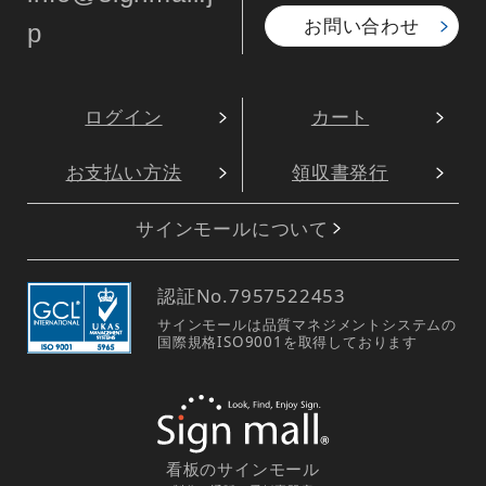
お問い合わせ
p
ログイン
カート
お支払い方法
領収書発行
サインモールについて
認証No.
7957522453
サインモールは品質マネジメントシステムの
国際規格ISO9001を取得しております
看板のサインモール