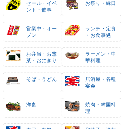
セール・イベ
お祭り・縁日
ント・催事
営業中・オー
ランチ・定食
プン
・お食事処
お弁当・お惣
ラーメン・中
菜・おにぎり
華料理
そば・うどん
居酒屋・各種
宴会
洋食
焼肉・韓国料
理