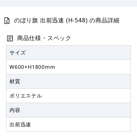
367
円
税抜
403
円
税込
カゴへ
のぼり旗 出前迅速 (H-548) の商品詳細
定番のぼり竿 オリジナルのぼりポール
商品仕様・スペック
1.6～3m 伸縮式 黒 (30537BLK)
367
サイズ
円
税抜
403
円
税込
カゴへ
W600×H1800mm
材質
注水型マルチのぼりスタンド 20L
ポリエステル
2,320
円
税抜
2,552
円
内容
税込
カゴへ
出前迅速