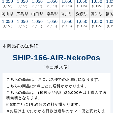
1,050
1,050
1,050
1,050
1,050
1,050
1,050
1,0
(1,155)
(1,155)
(1,155)
(1,155)
(1,155)
(1,155)
(1,155)
(1,1
岡山県
広島県
山口県
徳島県
香川県
愛媛県
高知県
福
1,050
1,050
1,050
1,050
1,050
1,050
1,050
1,0
(1,155)
(1,155)
(1,155)
(1,155)
(1,155)
(1,155)
(1,155)
(1,1
本商品群の送料ID
SHIP-166-AIR-NekoPos
（ネコポス便）
こちらの商品は、ネコポス便でのお届けになります。
こちらの商品は6点ごとに送料がかかります。
こちらの商品は、(税抜商品合計)25,000円以上購入で送
料無料となります。
※6枚ごとに1配送分の送料が掛かります。
※お届けまでにかかる日数は通常のヤマト便と変わりま