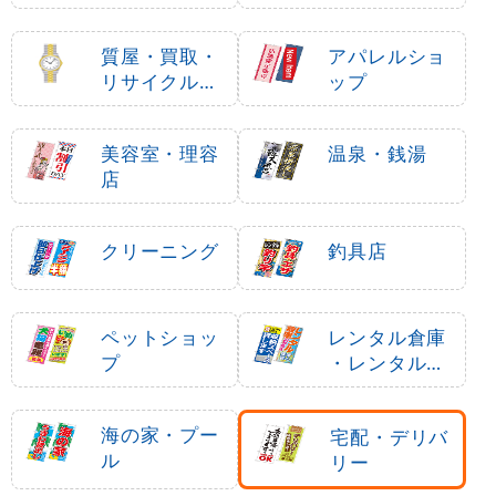
質屋・買取・
アパレルショ
リサイクルシ
ップ
ョップ
美容室・理容
温泉・銭湯
店
クリーニング
釣具店
ペットショッ
レンタル倉庫
プ
・レンタルボ
ックス
海の家・プー
宅配・デリバ
ル
リー