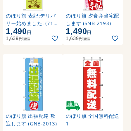
のぼり旗 表記:デリバ
のぼり旗 夕食弁当宅配
リー始めました! (7170
します (SNB-2193)
1,490
1,490
)
円
円
円
円
1,639
1,639
税込
税込
のぼり旗 出張配達 歓
のぼり旗 全国無料配送
迎します (GNB-2013)
1