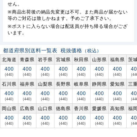
せん。
※商品出荷後の納品先変更は不可。また商品が届かない
等のご対応は致しかねます。予めご了承下さい。
※ポストに入らない場合は配送員が持ち帰る場合がござ
います。
都道府県別送料一覧表
税抜価格
（税込）
北海道
青森県
岩手県
宮城県
秋田県
山形県
福島県
茨
400
400
400
400
400
400
400
40
(440)
(440)
(440)
(440)
(440)
(440)
(440)
(44
石川県
福井県
山梨県
長野県
岐阜県
静岡県
愛知県
三
400
400
400
400
400
400
400
40
(440)
(440)
(440)
(440)
(440)
(440)
(440)
(44
岡山県
広島県
山口県
徳島県
香川県
愛媛県
高知県
福
400
400
400
400
400
400
400
40
(440)
(440)
(440)
(440)
(440)
(440)
(440)
(44