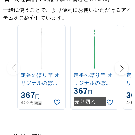
一緒に使うことで、より便利にお使いいただけるアイ
テムをご紹介しています。
定番のぼり竿 オ
定番のぼり竿 オ
定
リジナルのぼり
リジナルのぼり
リ
367
ポール 1.6～3m
ポール 1.6～3m
ポー
円
367
3
円
伸縮式 白
伸縮式 緑
伸
売り切れ
円
403
40
税込
(30537***)
(30537GRN)
(3