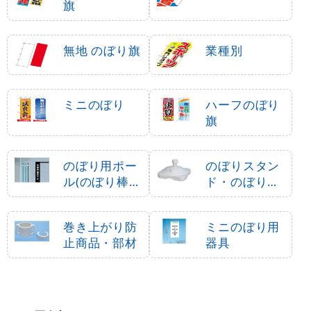
旗
無地 のぼり旗
業種別
ミニのぼり
ハーフのぼり
旗
のぼり用ポー
のぼりスタン
ル(のぼり棒・
ド・のぼり立
竿)
て台
巻き上がり防
ミニのぼり用
止商品・部材
器具