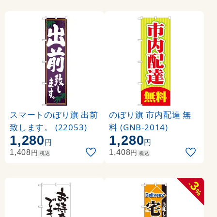
スマートのぼり旗 出前
のぼり旗 市内配達 無
致します。 (22053)
料 (GNB-2014)
1,280
1,280
円
円
円
円
1,408
1,408
税込
税込
3
-
%