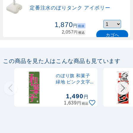
定番注水のぼりタンク アイボリー
1,870
円
税抜
2,057
円
税込
カゴへ
定番のぼり竿 オリジナルのぼりポール
1.6～3m 伸縮式 緑 (30537GRN)
この商品を見た人はこんな商品も見ています
367
円
税抜
購入不可
のぼり旗 和菓子
売り切れ中
緑地 ピンク文字
(H-697)
定番のぼり竿 オリジナルのぼりポール
1,490
円
1.6～3m 伸縮式 水色 (30537SBL)
円
1,639
税込
367
円
税抜
403
円
税込
カゴへ