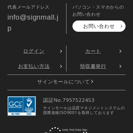
のぼり旗 (730) 宴会承
のぼり旗 (2161) 慶事
ります
・法事承ります
1,490
1,810
円
円
円
円
1,639
1,991
税込
税込
宴会 のぼり旗 をもっと見る