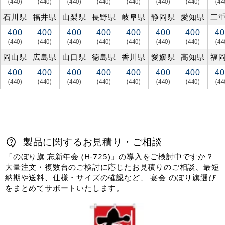
(440)
(440)
(440)
(440)
(440)
(440)
(440)
(44
石川県
福井県
山梨県
長野県
岐阜県
静岡県
愛知県
三
400
400
400
400
400
400
400
40
(440)
(440)
(440)
(440)
(440)
(440)
(440)
(44
岡山県
広島県
山口県
徳島県
香川県
愛媛県
高知県
福
400
400
400
400
400
400
400
40
(440)
(440)
(440)
(440)
(440)
(440)
(440)
(44
製品に関するお見積り・ご相談
「のぼり旗 忘新年会 (H-725)」の導入をご検討中ですか？
大量注文・複数台のご検討に応じたお見積りのご相談、最短
納期や送料、仕様・サイズの確認など、 宴会 のぼり旗選び
をまとめてサポートいたします。