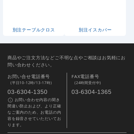
円
円
1,408
1,991
税込
税込
3
-
%
のぼり旗 (201) ご宴会
のぼり旗 (390) 宴会承
ります 白地 ワイワイ
イラスト
1,810
通常:
円
1,810
1,750
円
円
円
円
1,991
1,925
税込
税込