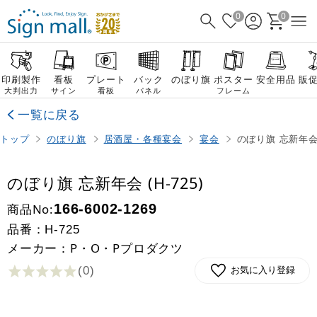
0
0
印刷製作
看板
プレート
バック
のぼり旗
ポスター
安全用品
販
大判出力
サイン
看板
パネル
フレーム
一覧に戻る
トップ
のぼり旗
居酒屋・各種宴会
宴会
のぼり旗 忘新年会 (
のぼり旗 忘新年会 (H-725)
商品No:
166-6002-1269
品番：
H-725
メーカー：P・O・Pプロダクツ
(0
)
お気に入り登録