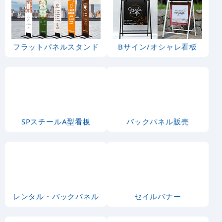
のぼり旗 (5011) 刺身
のぼり旗 (5016) 串写
写真 宴会 フルカラー
真 宴会 フルカラー
1,810
通常:
円
1,810
1,750
円
円
円
円
1,991
1,925
税込
税込
のぼり旗 ご宴会承りま
のぼり旗 (5790) 楽し
す (SNB-1180)
いお酒 宴会
1,280
1,810
円
円