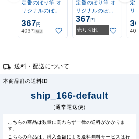
定番のぼり竿 オ
定番のぼり竿 オ
定
リジナルのぼり
リジナルのぼり
リ
367
ポール 1.6～3m
ポール 1.6～3m
ポー
円
367
3
円
伸縮式 白
伸縮式 緑
伸
売り切れ
円
403
40
税込
(30537***)
(30537GRN)
(3
送料・配送について
本商品群の送料ID
ship_166-default
（通常運送便）
こちらの商品は数量に関わらず一律の送料がかかりま
す。
こちらの商品は、購入金額による送料無料サービスは行