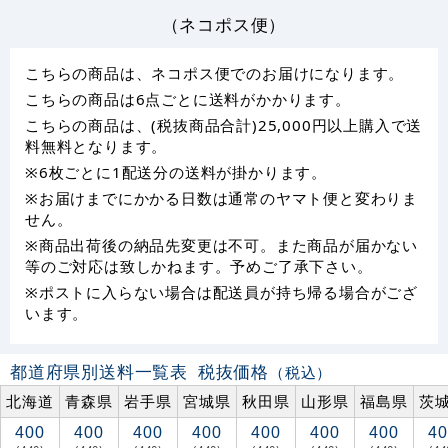
（ネコポス便）
こちらの商品は、ネコポス便でのお届けになります。
こちらの商品は6点ごとに送料がかかります。
こちらの商品は、(税抜商品合計)25,000円以上購入で送
料無料となります。
※6枚ごとに1配送分の送料が掛かります。
※お届けまでにかかる日数は通常のヤマト便と変わりま
せん。
※商品出荷後の納品先変更は不可。また商品が届かない
等のご対応は致しかねます。予めご了承下さい。
※ポストに入らない場合は配送員が持ち帰る場合がござ
います。
都道府県別送料一覧表
税抜価格
（税込）
北海道
青森県
岩手県
宮城県
秋田県
山形県
福島県
茨
400
400
400
400
400
400
400
40