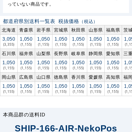
っていない商品です。
都道府県別送料一覧表
税抜価格
（税込）
北海道
青森県
岩手県
宮城県
秋田県
山形県
福島県
茨
3,050
1,050
1,050
1,050
1,050
1,050
1,050
1,0
(3,355)
(1,155)
(1,155)
(1,155)
(1,155)
(1,155)
(1,155)
(1,1
石川県
福井県
山梨県
長野県
岐阜県
静岡県
愛知県
三
1,050
1,050
1,050
1,050
1,050
1,050
1,050
1,0
(1,155)
(1,155)
(1,155)
(1,155)
(1,155)
(1,155)
(1,155)
(1,1
岡山県
広島県
山口県
徳島県
香川県
愛媛県
高知県
福
1,050
1,050
1,050
1,050
1,050
1,050
1,050
1,0
(1,155)
(1,155)
(1,155)
(1,155)
(1,155)
(1,155)
(1,155)
(1,1
本商品群の送料ID
SHIP-166-AIR-NekoPos