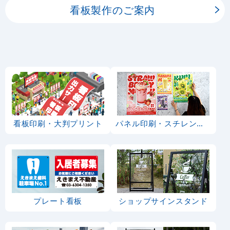
のぼり旗 味自慢 宴会 (
のぼり旗 (2279) 大小
GNB-11)
宴会承ります
1,170
1,280
円
円
円
円
1,287
1,408
税込
税込
3
-
%