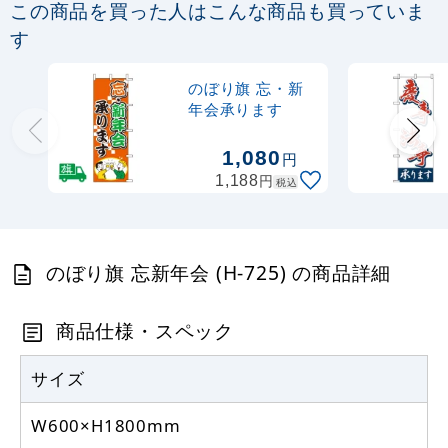
この商品を買った人はこんな商品も買っていま
定番のぼり竿 オリジナルのぼりポール
す
1.6～3m 伸縮式 黒 (30537BLK)
のぼり旗 忘・新
367
円
税抜
年会承ります
403
円
税込
カゴへ
1,080
円
円
1,188
税込
注水型マルチのぼりスタンド 20L
2,320
円
税抜
のぼり旗 忘新年会 (H-725) の商品詳細
2,552
円
税込
カゴへ
商品仕様・スペック
サイズ
W600×H1800mm