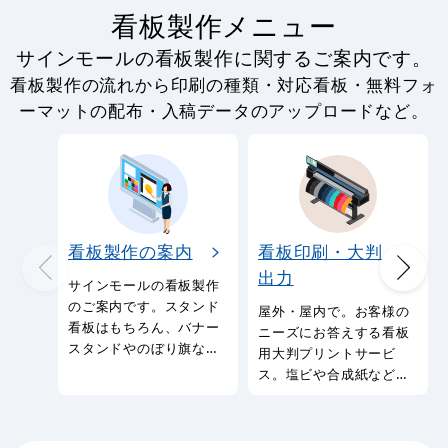
3
-
%
のぼり旗 忘・新年会承
のぼり旗 (3376) 宴会
ります
承ります 皆様のお越し
をお待ち致しておりま
1,010
通常:
円
1,080
980
す
円
円
円
円
1,188
1,078
税込
税込