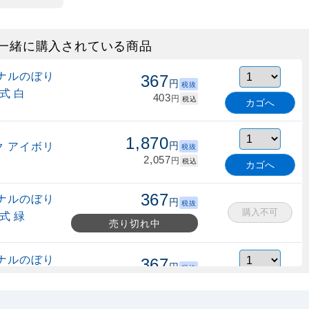
一緒に購入されている商品
ナルのぼり
367
円
税抜
式 白
403
円
税込
カゴへ
1,870
 アイボリ
円
税抜
2,057
円
税込
カゴへ
367
ナルのぼり
円
税抜
購入不可
式 緑
売り切れ中
ナルのぼり
367
円
税抜
縮式 水色
403
円
税込
カゴへ