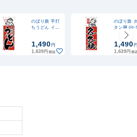
ナルのぼり
367
円
税抜
式 黒
403
円
税込
カゴへ
のぼり旗 手打
のぼり旗 
ちうどん イラ
タン麺 (H-9
スト入り(H-
2,320
スタンド
円
税抜
99)
1,490
1,490
2,552
円
税込
円
カゴへ
円
円
1,639
1,639
税込
税