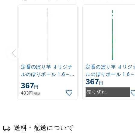
定番のぼり竿 オリジナ
定番のぼり竿 オリジ
ルのぼりポール 1.6～
ルのぼりポール 1.6～
367
3m 伸縮式 白
3m 伸縮式 緑
円
367
円
(30537***)
(30537GRN)
売り切れ
円
403
税込
送料・配送について