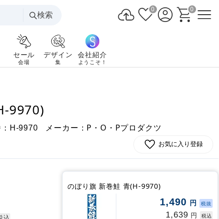
0
0
検索
セール
デザイン
会社紹介
会場
集
ようこそ！
9970)
番：
メーカー：P・O・Pプロダクツ
H-9970
お気に入り登録
のぼり旗 新巻鮭 青(H-9970)
1,490
円
税抜
1,639
円
税込
税込