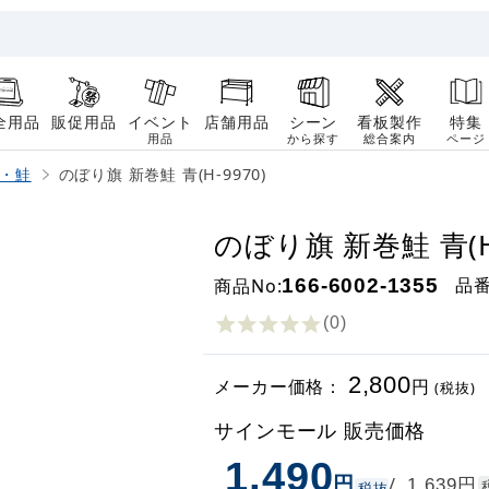
全用品
販促用品
イベント
店舗用品
シーン
看板製作
特集
用品
から探す
総合案内
ページ
・鮭
のぼり旗 新巻鮭 青(H-9970)
のぼり旗 新巻鮭 青(H-
品
商品No:
166-6002-1355
(0
)
2,800
メーカー価格：
円
(税抜)
サインモール 販売価格
1,490
円
円
/
1,639
税抜