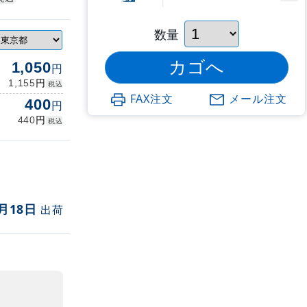
数量
1,050
円
円
1,155
税込
FAX注文
メール注文
400
円
円
440
税込
月18日
出荷