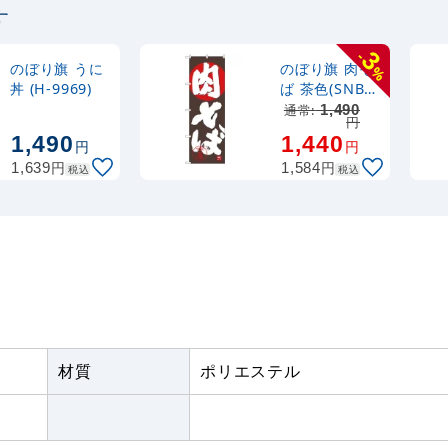
す
定番のぼり竿 オリジ
ポール 1.6～3m 伸縮
3
-
(30537BLK)
のぼり旗 うに
のぼり旗 肉そ
%
丼 (H-9969)
ば 茶色(SNB-
4431)
通常:
1,490
注水型マルチのぼり
円
1,490
1,440
20L
円
円
円
円
1,639
1,584
税込
税込
材質
ポリエステル