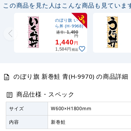
この商品を見た人はこんな商品も見ていま
3
-
のぼり旗 いく
%
ら丼 (H-9968)
通常:
1,490
円
1,440
円
円
1,584
税込
のぼり旗 新巻鮭 青(H-9970) の商品詳細
商品仕様・スペック
サイズ
W600×H1800mm
内容
新巻鮭