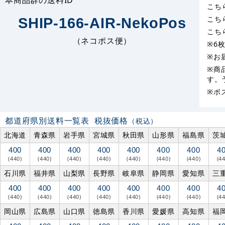
こち
こち
SHIP-166-AIR-NekoPos
こち
（ネコポス便）
※6
※お
※商
す。
※ポ
都道府県別送料一覧表
税抜価格
（税込）
北海道
青森県
岩手県
宮城県
秋田県
山形県
福島県
茨
400
400
400
400
400
400
400
4
(440)
(440)
(440)
(440)
(440)
(440)
(440)
(4
石川県
福井県
山梨県
長野県
岐阜県
静岡県
愛知県
三
400
400
400
400
400
400
400
4
(440)
(440)
(440)
(440)
(440)
(440)
(440)
(4
岡山県
広島県
山口県
徳島県
香川県
愛媛県
高知県
福