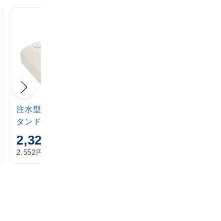
注水型マルチのぼりス
定番注水のぼりタンク
タンド 20L
アイボリー
2,320
1,870
円
円
円
円
2,552
2,057
税込
税込