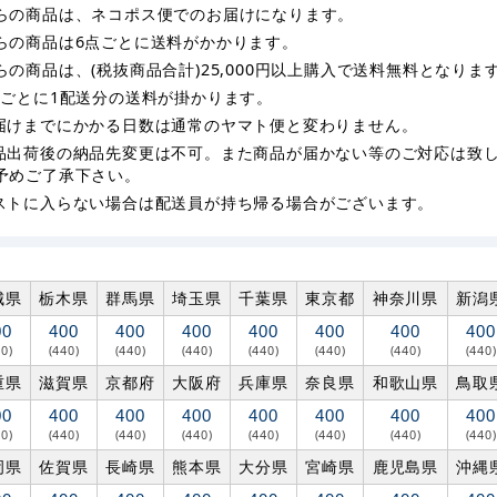
らの商品は、ネコポス便でのお届けになります。
らの商品は6点ごとに送料がかかります。
らの商品は、(税抜商品合計)25,000円以上購入で送料無料となりま
枚ごとに1配送分の送料が掛かります。
届けまでにかかる日数は通常のヤマト便と変わりません。
品出荷後の納品先変更は不可。また商品が届かない等のご対応は致
予めご了承下さい。
ストに入らない場合は配送員が持ち帰る場合がございます。
城県
栃木県
群馬県
埼玉県
千葉県
東京都
神奈川県
新潟
00
400
400
400
400
400
400
400
40)
(440)
(440)
(440)
(440)
(440)
(440)
(440)
重県
滋賀県
京都府
大阪府
兵庫県
奈良県
和歌山県
鳥取
00
400
400
400
400
400
400
400
40)
(440)
(440)
(440)
(440)
(440)
(440)
(440)
岡県
佐賀県
長崎県
熊本県
大分県
宮崎県
鹿児島県
沖縄