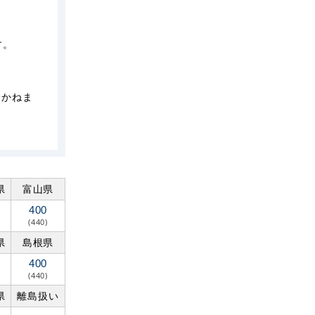
す。
しかねま
県
富山県
400
(440)
県
島根県
400
(440)
県
離島扱い