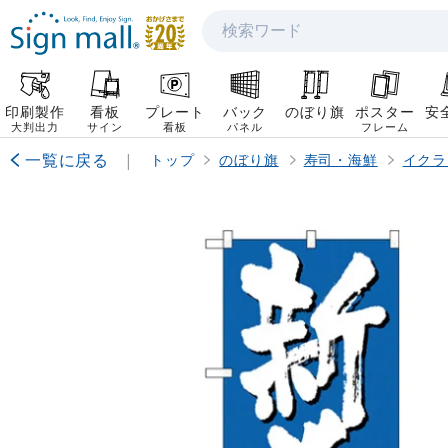
検索
印刷製作
看板
プレート
バック
のぼり旗
ポスター
安
大判出力
サイン
看板
パネル
フレーム
一覧に戻る
|
トップ
のぼり旗
寿司・海鮮
イクラ