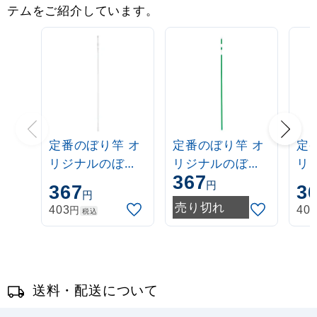
テムをご紹介しています。
定番のぼり竿 オ
定番のぼり竿 オ
定
リジナルのぼり
リジナルのぼり
リ
367
ポール 1.6～3m
ポール 1.6～3m
ポー
円
367
3
円
伸縮式 白
伸縮式 緑
伸
売り切れ
円
403
40
税込
(30537***)
(30537GRN)
(3
送料・配送について