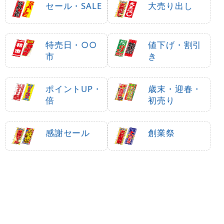
セール・SALE
大売り出し
特売日・○○
値下げ・割引
市
き
ポイントUP・
歳末・迎春・
倍
初売り
感謝セール
創業祭
○○周年記念
決算セール
閉店・売り尽
し・在庫一掃