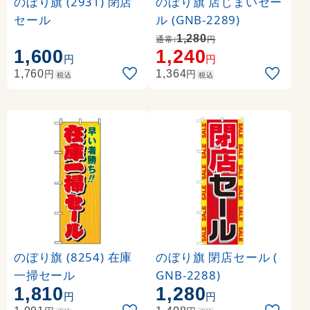
のぼり旗 (2931) 閉店
のぼり旗 店じまいセー
セール
ル (GNB-2289)
1,280
通常:
円
1,600
1,240
円
円
円
円
1,760
1,364
税込
税込
のぼり旗 (8254) 在庫
のぼり旗 閉店セール (
一掃セール
GNB-2288)
1,810
1,280
円
円