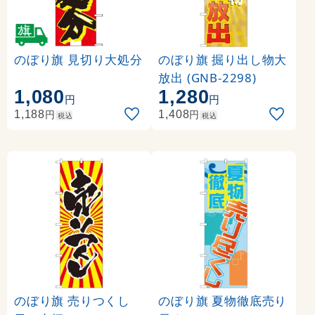
のぼり旗 見切り大処分
のぼり旗 掘り出し物大
放出 (GNB-2298)
1,080
1,280
円
円
円
円
1,188
1,408
税込
税込
のぼり旗 売りつくし
のぼり旗 夏物徹底売り