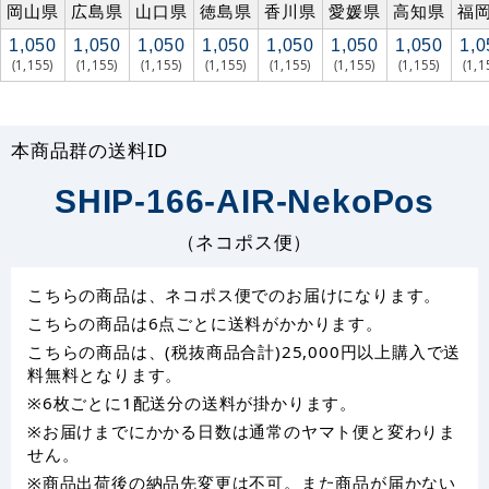
岡山県
広島県
山口県
徳島県
香川県
愛媛県
高知県
福
1,050
1,050
1,050
1,050
1,050
1,050
1,050
1,0
(1,155)
(1,155)
(1,155)
(1,155)
(1,155)
(1,155)
(1,155)
(1,1
本商品群の送料ID
SHIP-166-AIR-NekoPos
（ネコポス便）
こちらの商品は、ネコポス便でのお届けになります。
こちらの商品は6点ごとに送料がかかります。
こちらの商品は、(税抜商品合計)25,000円以上購入で送
料無料となります。
※6枚ごとに1配送分の送料が掛かります。
※お届けまでにかかる日数は通常のヤマト便と変わりま
せん。
※商品出荷後の納品先変更は不可。また商品が届かない