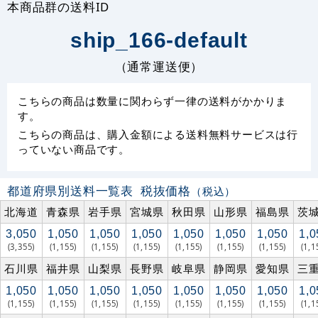
本商品群の送料ID
ship_166-default
（通常運送便）
こちらの商品は数量に関わらず一律の送料がかかりま
す。
こちらの商品は、購入金額による送料無料サービスは行
っていない商品です。
都道府県別送料一覧表
税抜価格
（税込）
北海道
青森県
岩手県
宮城県
秋田県
山形県
福島県
茨
3,050
1,050
1,050
1,050
1,050
1,050
1,050
1,0
(3,355)
(1,155)
(1,155)
(1,155)
(1,155)
(1,155)
(1,155)
(1,1
石川県
福井県
山梨県
長野県
岐阜県
静岡県
愛知県
三
1,050
1,050
1,050
1,050
1,050
1,050
1,050
1,0
(1,155)
(1,155)
(1,155)
(1,155)
(1,155)
(1,155)
(1,155)
(1,1