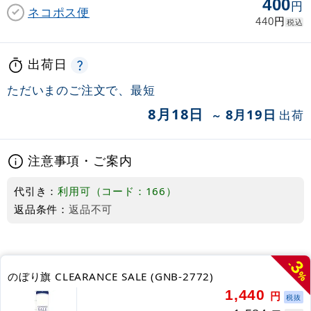
400
円
ネコポス便
円
440
税込
出荷日
ただいまのご注文で、最短
8月18日
8月19日
出荷
～
注意事項・ご案内
代引き：
利用可（コード：166）
返品条件：
返品不可
3
-
%
のぼり旗 CLEARANCE SALE (GNB-2772)
1,440
円
税抜