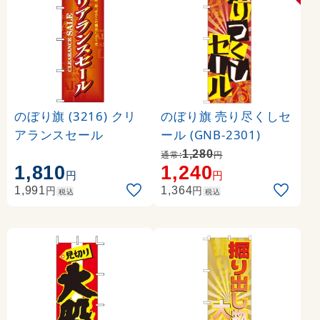
のぼり旗 (3216) クリ
のぼり旗 売り尽くしセ
アランスセール
ール (GNB-2301)
1,280
通常:
円
1,810
1,240
円
円
円
円
1,991
1,364
税込
税込