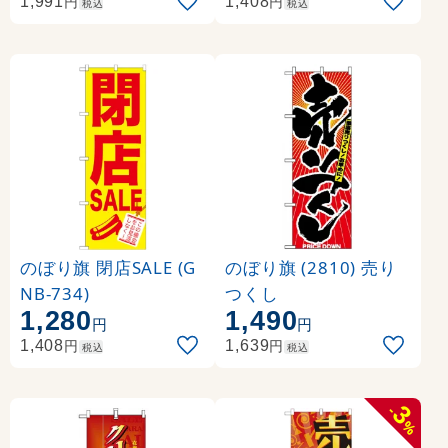
円
円
1,991
1,408
税込
税込
のぼり旗 閉店SALE (G
のぼり旗 (2810) 売り
NB-734)
つくし
1,280
1,490
円
円
円
円
1,408
1,639
税込
税込
3
-
%