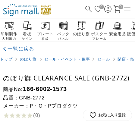
0
0
印刷製作
看板
プレート
バック
のぼり旗
ポスター
安全用品
販
大判出力
サイン
看板
パネル
フレーム
一覧に戻る
トップ
のぼり旗
セール・イベント・催事
セール
閉店・売
のぼり旗 CLEARANCE SALE (GNB-2772)
商品No:
166-6002-1573
品番：
GNB-2772
メーカー：P・O・Pプロダクツ
(0
)
お気に入り登録