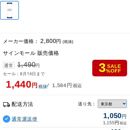
メーカー価格：
2,800
円
(税抜)
サインモール 販売価格
3
1,490
通常
円
SALE
%OFF
セール：8月16日まで
1,440
円
円
/
1,584
税込
税抜
配送方法
送り先：
1,050
円
通常運送便
円
1,155
税込