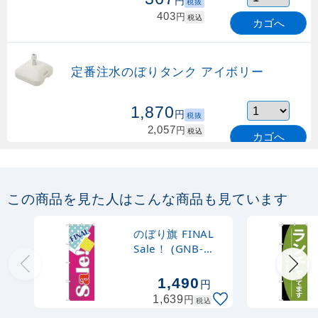
円
税抜
403
円
税込
カゴへ
定番注水のぼりタンク アイボリー
1,870
円
税抜
2,057
円
税込
カゴへ
定番のぼり竿 オリジナルのぼりポール
1.6～3m 伸縮式 緑 (30537GRN)
この商品を見た人はこんな商品も見ています
367
円
税抜
購入不可
のぼり旗 FINAL
売り切れ中
Sale！ (GNB-
2775)
定番のぼり竿 オリジナルのぼりポール
1,490
円
1.6～3m 伸縮式 水色 (30537SBL)
円
1,639
税込