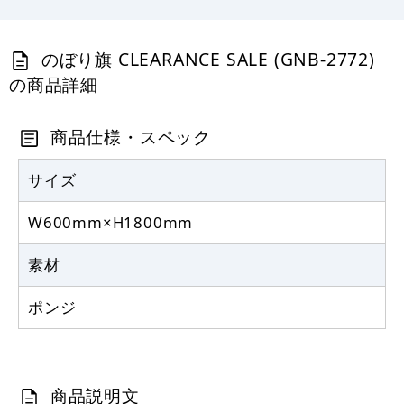
367
円
税抜
403
円
税込
カゴへ
のぼり旗 CLEARANCE SALE (GNB-2772)
の商品詳細
定番のぼり竿 オリジナルのぼりポール
1.6～3m 伸縮式 黒 (30537BLK)
商品仕様・スペック
367
円
税抜
403
円
サイズ
税込
カゴへ
W600mm×H1800mm
注水型マルチのぼりスタンド 20L
素材
2,320
円
税抜
ポンジ
2,552
円
税込
カゴへ
商品説明文