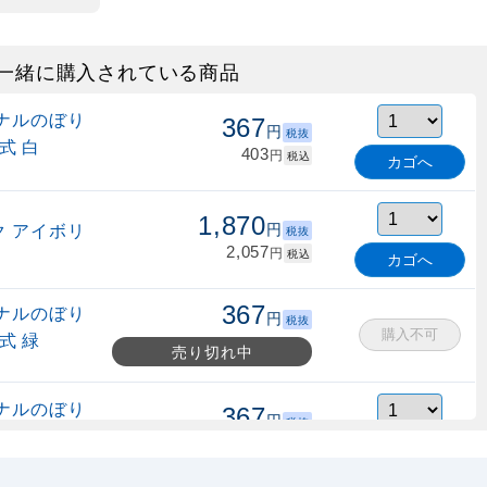
一緒に購入されている商品
ナルのぼり
367
円
税抜
式 白
403
円
税込
カゴへ
1,870
 アイボリ
円
税抜
2,057
円
税込
カゴへ
367
ナルのぼり
円
税抜
購入不可
式 緑
売り切れ中
ナルのぼり
367
円
税抜
縮式 水色
403
円
税込
カゴへ