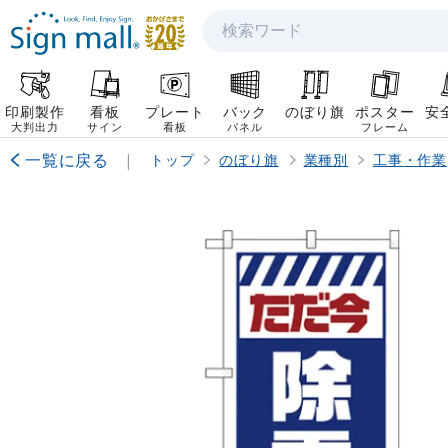
検索
印刷製作
看板
プレート
バック
のぼり旗
ポスター
安
大判出力
サイン
看板
パネル
フレーム
一覧に戻る
|
トップ
のぼり旗
業種別
工事・作業