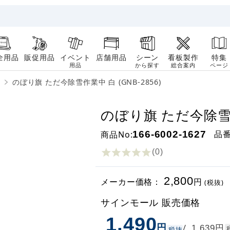
全用品
販促用品
イベント
店舗用品
シーン
看板製作
特集
用品
から探す
総合案内
ページ
のぼり旗 ただ今除雪作業中 白 (GNB-2856)
のぼり旗 ただ今除雪作業
品
商品No:
166-6002-1627
(0
)
2,800
メーカー価格：
円
(税抜)
サインモール 販売価格
1,490
円
円
/
1,639
税抜