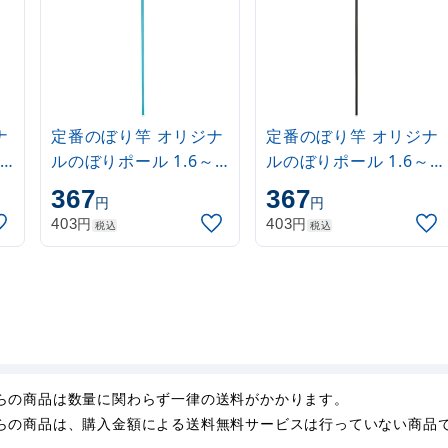
ナ
定番のぼり竿 オリジナ
定番のぼり竿 オリジナ
ルのぼりポール 1.6～
ルのぼりポール 1.6～
3m 伸縮式 水色
3m 伸縮式 黒
367
367
円
円
(30537SBL)
(30537BLK)
円
円
403
403
税込
税込
らの商品は数量に関わらず一律の送料がかかります。
らの商品は、購入金額による送料無料サービスは行っていない商品