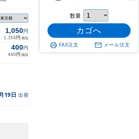
数量
1,050
円
円
1,155
税込
FAX注文
メール注文
400
円
円
440
税込
月19日
出荷