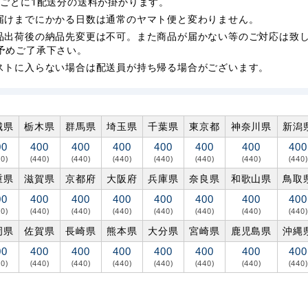
枚ごとに1配送分の送料が掛かります。
届けまでにかかる日数は通常のヤマト便と変わりません。
品出荷後の納品先変更は不可。また商品が届かない等のご対応は致
予めご了承下さい。
ストに入らない場合は配送員が持ち帰る場合がございます。
城県
栃木県
群馬県
埼玉県
千葉県
東京都
神奈川県
新潟
00
400
400
400
400
400
400
400
40)
(440)
(440)
(440)
(440)
(440)
(440)
(440)
重県
滋賀県
京都府
大阪府
兵庫県
奈良県
和歌山県
鳥取
00
400
400
400
400
400
400
400
40)
(440)
(440)
(440)
(440)
(440)
(440)
(440)
岡県
佐賀県
長崎県
熊本県
大分県
宮崎県
鹿児島県
沖縄
00
400
400
400
400
400
400
400
40)
(440)
(440)
(440)
(440)
(440)
(440)
(440)