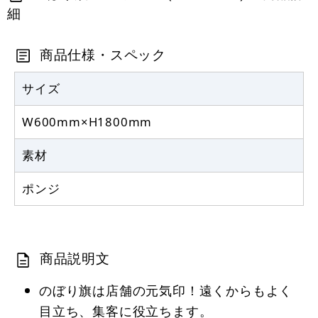
細
定番のぼり竿 オリジナルのぼりポール
1.6～3m 伸縮式 黒 (30537BLK)
商品仕様・スペック
367
円
税抜
403
円
サイズ
税込
カゴへ
W600mm×H1800mm
注水型マルチのぼりスタンド 20L
素材
2,320
円
税抜
ポンジ
2,552
円
税込
カゴへ
商品説明文
のぼり旗は店舗の元気印！遠くからもよく
目立ち、集客に役立ちます。