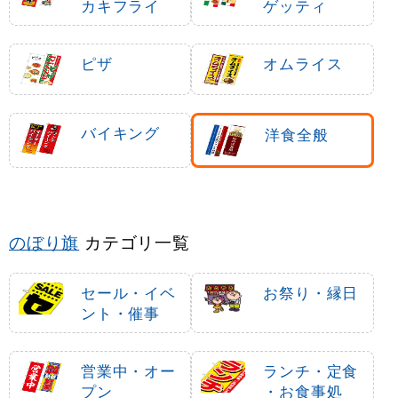
カキフライ
ゲッティ
ピザ
オムライス
バイキング
洋食全般
のぼり旗
カテゴリ一覧
セール・イベ
お祭り・縁日
ント・催事
営業中・オー
ランチ・定食
プン
・お食事処