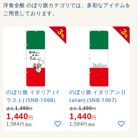
洋食全般 のぼり旗カテゴリでは、多彩なアイテムを
ご用意しております。
3
3
-
-
%
%
のぼり旗 イタリア (イ
のぼり旗 イタリアン (I
ラスト) (SNB-1068)
talian) (SNB-1067)
1,490
1,490
通常:
円
通常:
円
1,440
1,440
円
円
円
円
1,584
1,584
税込
税込