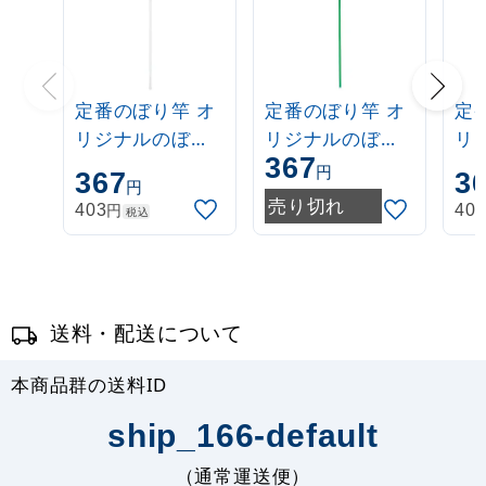
定番のぼり竿 オ
定番のぼり竿 オ
定
リジナルのぼり
リジナルのぼり
リ
367
ポール 1.6～3m
ポール 1.6～3m
ポー
円
367
3
円
伸縮式 白
伸縮式 緑
伸
売り切れ
円
403
40
税込
(30537***)
(30537GRN)
(3
送料・配送について
本商品群の送料ID
ship_166-default
（通常運送便）