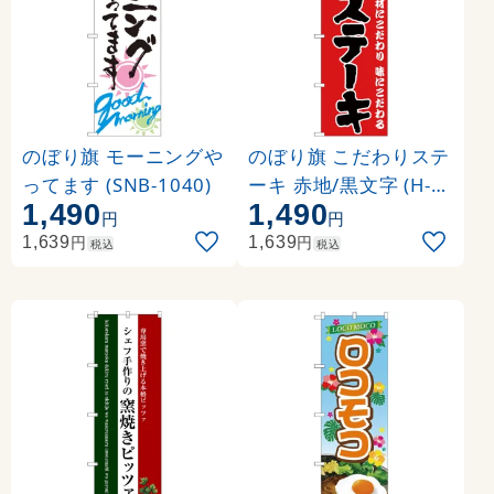
のぼり旗 モーニングや
のぼり旗 こだわりステ
ってます (SNB-1040)
ーキ 赤地/黒文字 (H-1
1,490
1,490
34)
円
円
円
円
1,639
1,639
税込
税込