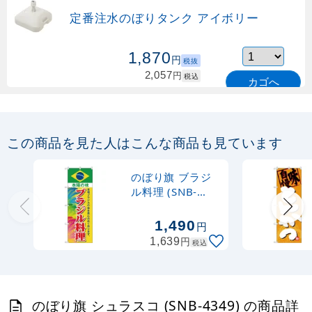
定番注水のぼりタンク アイボリー
1,870
円
税抜
2,057
円
税込
カゴへ
定番のぼり竿 オリジナルのぼりポール
1.6～3m 伸縮式 緑 (30537GRN)
この商品を見た人はこんな商品も見ています
367
円
税抜
購入不可
のぼり旗 ブラジ
売り切れ中
ル料理 (SNB-
4348)
定番のぼり竿 オリジナルのぼりポール
1,490
円
1.6～3m 伸縮式 水色 (30537SBL)
円
1,639
税込
367
円
税抜
403
円
税込
カゴへ
のぼり旗 シュラスコ (SNB-4349) の商品詳