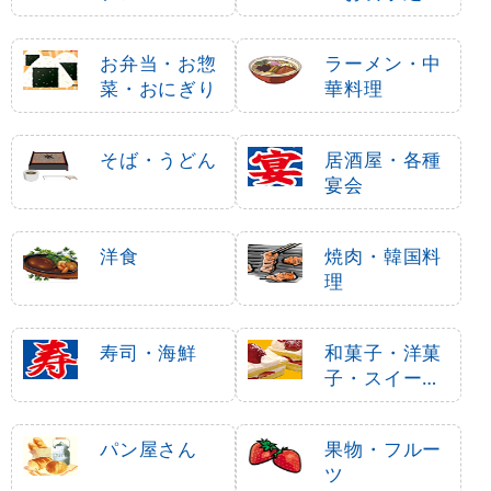
お弁当・お惣
ラーメン・中
菜・おにぎり
華料理
そば・うどん
居酒屋・各種
宴会
洋食
焼肉・韓国料
理
寿司・海鮮
和菓子・洋菓
子・スイーツ
・アイス
パン屋さん
果物・フルー
ツ