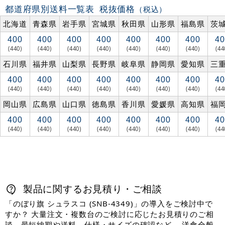
都道府県別送料一覧表
税抜価格
（税込）
北海道
青森県
岩手県
宮城県
秋田県
山形県
福島県
茨
400
400
400
400
400
400
400
40
(440)
(440)
(440)
(440)
(440)
(440)
(440)
(44
石川県
福井県
山梨県
長野県
岐阜県
静岡県
愛知県
三
400
400
400
400
400
400
400
40
(440)
(440)
(440)
(440)
(440)
(440)
(440)
(44
岡山県
広島県
山口県
徳島県
香川県
愛媛県
高知県
福
400
400
400
400
400
400
400
40
(440)
(440)
(440)
(440)
(440)
(440)
(440)
(44
製品に関するお見積り・ご相談
「のぼり旗 シュラスコ (SNB-4349)」の導入をご検討中で
すか？ 大量注文・複数台のご検討に応じたお見積りのご相
談、最短納期や送料、仕様・サイズの確認など、 洋食全般