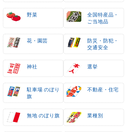
野菜
全国特産品・
ご当地品
花・園芸
防災・防犯・
交通安全
神社
選挙
駐車場 のぼり
不動産・住宅
旗
無地 のぼり旗
業種別