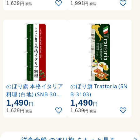
円
円
1,639
1,991
税込
税込
のぼり旗 本格イタリア
のぼり旗 Trattoria (SN
料理 (白地) (SNB-3087
B-3103)
1,490
1,490
)
円
円
円
円
1,639
1,639
税込
税込
洋食全般 のぼり旗 をもっと見る