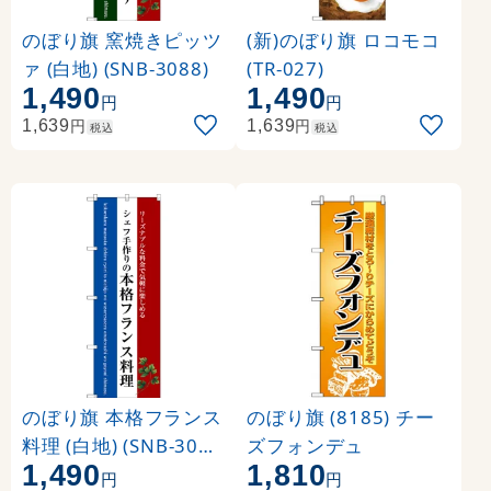
のぼり旗 窯焼きピッツ
(新)のぼり旗 ロコモコ
ァ (白地) (SNB-3088)
(TR-027)
1,490
1,490
円
円
円
円
1,639
1,639
税込
税込
のぼり旗 本格フランス
のぼり旗 (8185) チー
料理 (白地) (SNB-3091
ズフォンデュ
1,490
1,810
)
円
円