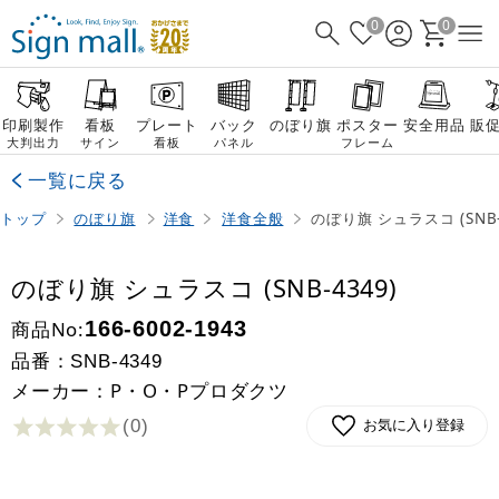
0
0
印刷製作
看板
プレート
バック
のぼり旗
ポスター
安全用品
販
大判出力
サイン
看板
パネル
フレーム
一覧に戻る
トップ
のぼり旗
洋食
洋食全般
のぼり旗 シュラスコ (SNB-
のぼり旗 シュラスコ (SNB-4349)
商品No:
166-6002-1943
品番：
SNB-4349
メーカー：P・O・Pプロダクツ
(0
)
お気に入り登録