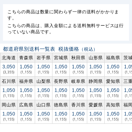
こちらの商品は数量に関わらず一律の送料がかかりま
す。
こちらの商品は、購入金額による送料無料サービスは行
っていない商品です。
都道府県別送料一覧表
税抜価格
（税込）
北海道
青森県
岩手県
宮城県
秋田県
山形県
福島県
茨
3,050
1,050
1,050
1,050
1,050
1,050
1,050
1,0
(3,355)
(1,155)
(1,155)
(1,155)
(1,155)
(1,155)
(1,155)
(1,1
石川県
福井県
山梨県
長野県
岐阜県
静岡県
愛知県
三
1,050
1,050
1,050
1,050
1,050
1,050
1,050
1,0
(1,155)
(1,155)
(1,155)
(1,155)
(1,155)
(1,155)
(1,155)
(1,1
岡山県
広島県
山口県
徳島県
香川県
愛媛県
高知県
福
1,050
1,050
1,050
1,050
1,050
1,050
1,050
1,0
(1,155)
(1,155)
(1,155)
(1,155)
(1,155)
(1,155)
(1,155)
(1,1