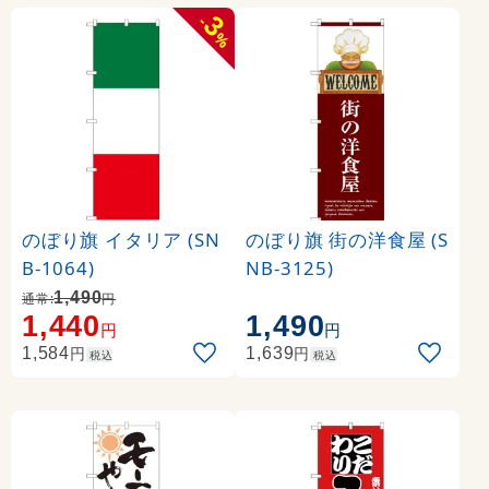
3
-
%
のぼり旗 イタリア (SN
のぼり旗 街の洋食屋 (S
B-1064)
NB-3125)
1,490
通常:
円
1,440
1,490
円
円
円
円
1,584
1,639
税込
税込