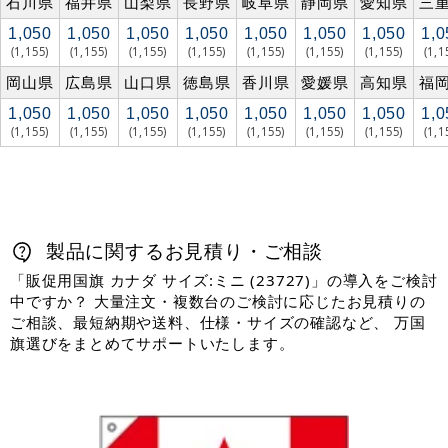
石川県
福井県
山梨県
長野県
岐阜県
静岡県
愛知県
三
1,050
1,050
1,050
1,050
1,050
1,050
1,050
1,0
(1,155)
(1,155)
(1,155)
(1,155)
(1,155)
(1,155)
(1,155)
(1,1
岡山県
広島県
山口県
徳島県
香川県
愛媛県
高知県
福
1,050
1,050
1,050
1,050
1,050
1,050
1,050
1,0
(1,155)
(1,155)
(1,155)
(1,155)
(1,155)
(1,155)
(1,155)
(1,1
製品に関するお見積り・ご相談
「販促用国旗 カナダ サイズ:ミニ (23727)」の導入をご検討
中ですか？ 大量注文・複数台のご検討に応じたお見積りの
ご相談、最短納期や送料、仕様・サイズの確認など、 万国
旗選びをまとめてサポートいたします。