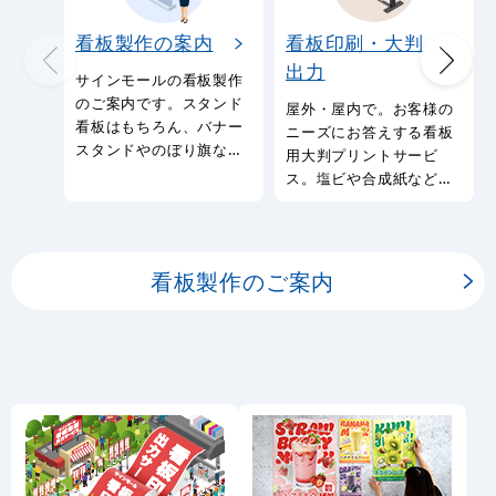
看板製作の案内
看板印刷・大判
出力
サインモールの看板製作
のご案内です。スタンド
屋外・屋内で。お客様の
看板はもちろん、バナー
ニーズにお答えする看板
スタンドやのぼり旗など
用大判プリントサービ
幅広い種類の看板を製作
ス。塩ビや合成紙など看
しております。
板用シートや大判ポスタ
ーの印刷を承ります。
看板製作のご案内