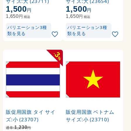
サイズ:大 (23711)
サイズ:大 (23654)
1,500
1,500
円
円
円
円
1,650
1,650
税込
税込
バリエーション3種
バリエーション3種
類を見る
類を見る
3
-
%
販促用国旗 タイ サイ
販促用国旗 ベトナム
ズ:小 (23707)
サイズ:小 (23710)
1,230
通常:
円