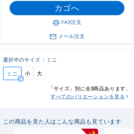
FAX注文
メール注文
選択中のサイズ
: ミニ
小
大
ミニ
「サイズ」別に全
商品あります。
3
すべてのバリエーションを見る
この商品を見た人はこんな商品も見ています
3
-