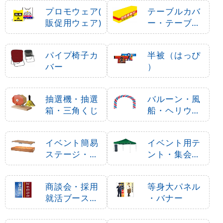
プロモウェア(
テーブルカバ
販促用ウェア)
ー・テーブル
クロス
パイプ椅子カ
半被（はっぴ
バー
）
抽選機・抽選
バルーン・風
箱・三角くじ
船・ヘリウム
ガス
イベント簡易
イベント用テ
ステージ・ポ
ント・集会用
ータブルステ
テント
ージ
商談会・採用
等身大パネル
就活ブース用
・バナー
品