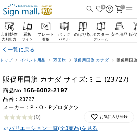
0
0
印刷製作
看板
プレート
バック
のぼり旗
ポスター
安全用品
販
大判出力
サイン
看板
パネル
フレーム
一覧に戻る
トップ
イベント用品
万国旗
販促用国旗 カナダ
販促用国旗 
販促用国旗 カナダ サイズ:ミニ (23727)
商品No:
166-6002-2197
品番：
23727
メーカー：P・O・Pプロダクツ
(0
)
お気に入り登録
バリエーション一覧(全3商品)を見る