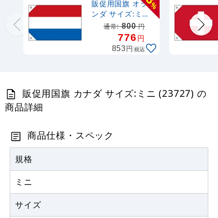
販促用国旗 オラ
%
ンダ サイズ:ミニ
(23667)
800
通常:
円
776
円
円
853
税込
販促用国旗 カナダ サイズ:ミニ (23727) の
商品詳細
商品仕様・スペック
規格
ミニ
サイズ