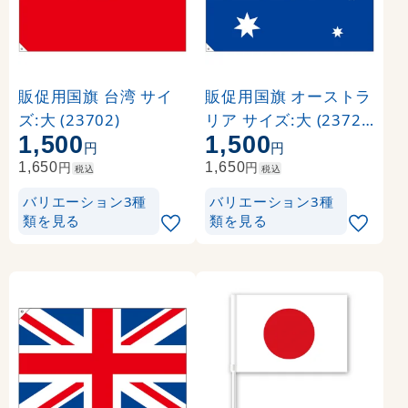
販促用国旗 台湾 サイ
販促用国旗 オーストラ
ズ:大 (23702)
リア サイズ:大 (23723
1,500
1,500
)
円
円
円
円
1,650
1,650
税込
税込
バリエーション3種
バリエーション3種
類を見る
類を見る