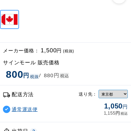
メーカー価格：
1,500
円
(税抜)
サインモール 販売価格
800
円
円
/
880
税込
税抜
配送方法
送り先：
1,050
円
通常運送便
円
1,155
税込
出荷日