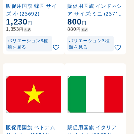
販促用国旗 韓国 サイ
販促用国旗 インドネシ
ズ:小 (23692)
ア サイズ:ミニ (23712
1,230
800
)
円
円
円
円
1,353
880
税込
税込
バリエーション3種
バリエーション3種
類を見る
類を見る
販促用国旗 ベトナム
販促用国旗 イタリア