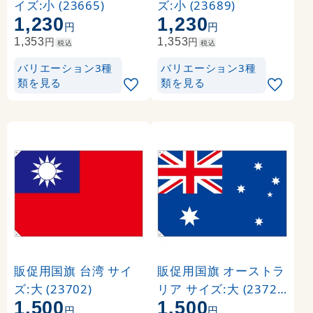
イズ:小 (23665)
ズ:小 (23689)
1,230
1,230
円
円
円
円
1,353
1,353
税込
税込
バリエーション3種
バリエーション3種
類を見る
類を見る
販促用国旗 台湾 サイ
販促用国旗 オーストラ
ズ:大 (23702)
リア サイズ:大 (23723
1,500
1,500
)
円
円