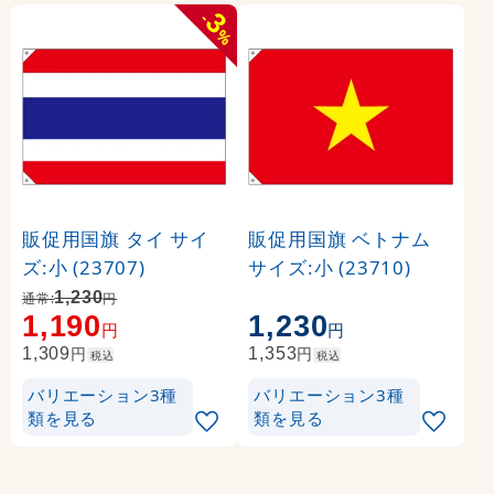
3
-
%
販促用国旗 タイ サイ
販促用国旗 ベトナム
ズ:小 (23707)
サイズ:小 (23710)
1,230
通常:
円
1,190
1,230
円
円
円
円
1,309
1,353
税込
税込
バリエーション3種
バリエーション3種
類を見る
類を見る