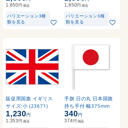
円
円
1,650
1,650
税込
税込
バリエーション3種
バリエーション3種
類を見る
類を見る
販促用国旗 イギリス
手旗 日の丸 日本国旗
サイズ:小 (23671)
持ち手付 幅375mm
1,230
340
円
円
円
円
1,353
374
税込
税込