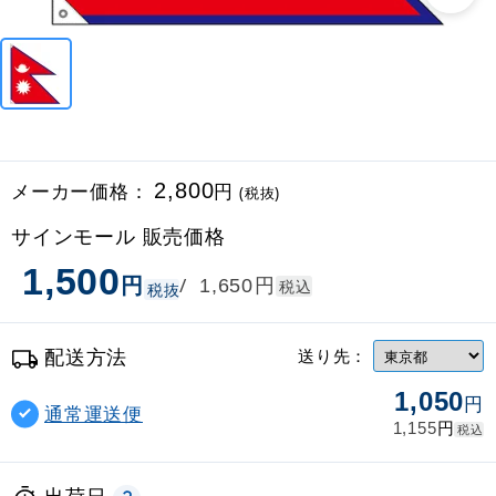
メーカー価格：
2,800
円
(税抜)
サインモール 販売価格
1,500
円
円
/
1,650
税込
税抜
配送方法
送り先：
1,050
円
通常運送便
円
1,155
税込
出荷日