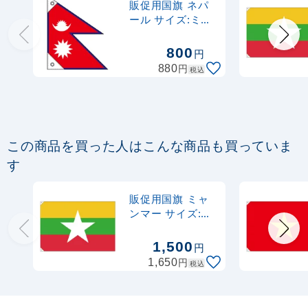
販促用国旗 ネパ
ール サイズ:ミニ
(23679)
800
円
円
880
税込
この商品を買った人はこんな商品も買っていま
す
販促用国旗 ミャ
ンマー サイズ:大
(23717)
1,500
円
円
1,650
税込