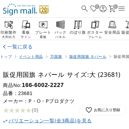
0
0
印刷製作
看板
プレート
バック
のぼり旗
ポスター
安全用品
販
大判出力
サイン
看板
パネル
フレーム
一覧に戻る
トップ
イベント用品
万国旗
販促用国旗 ネパール
販促用国旗
販促用国旗 ネパール サイズ:大 (23681)
商品No:
166-6002-2227
品番：
23681
メーカー：P・O・Pプロダクツ
(0
)
お気に入り登録
バリエーション一覧(全3商品)を見る