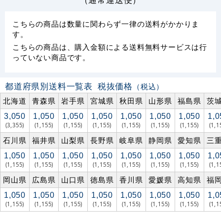
こちらの商品は数量に関わらず一律の送料がかかりま
す。
こちらの商品は、購入金額による送料無料サービスは行
っていない商品です。
都道府県別送料一覧表
税抜価格
（税込）
北海道
青森県
岩手県
宮城県
秋田県
山形県
福島県
茨
3,050
1,050
1,050
1,050
1,050
1,050
1,050
1,0
(3,355)
(1,155)
(1,155)
(1,155)
(1,155)
(1,155)
(1,155)
(1,1
石川県
福井県
山梨県
長野県
岐阜県
静岡県
愛知県
三
1,050
1,050
1,050
1,050
1,050
1,050
1,050
1,0
(1,155)
(1,155)
(1,155)
(1,155)
(1,155)
(1,155)
(1,155)
(1,1
岡山県
広島県
山口県
徳島県
香川県
愛媛県
高知県
福
1,050
1,050
1,050
1,050
1,050
1,050
1,050
1,0
(1,155)
(1,155)
(1,155)
(1,155)
(1,155)
(1,155)
(1,155)
(1,1