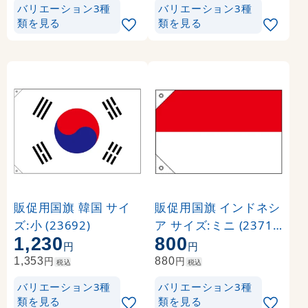
バリエーション3種
バリエーション3種
類を見る
類を見る
販促用国旗 韓国 サイ
販促用国旗 インドネシ
ズ:小 (23692)
ア サイズ:ミニ (23712
1,230
800
)
円
円
円
円
1,353
880
税込
税込
バリエーション3種
バリエーション3種
類を見る
類を見る