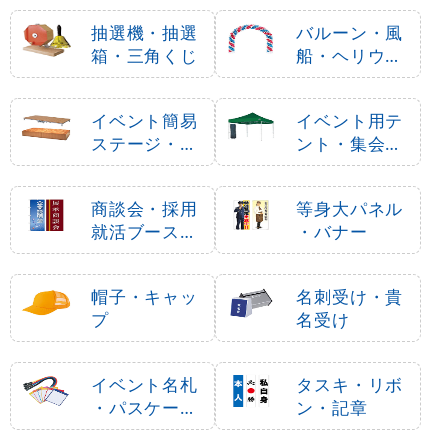
抽選機・抽選
バルーン・風
箱・三角くじ
船・ヘリウム
ガス
イベント簡易
イベント用テ
ステージ・ポ
ント・集会用
ータブルステ
テント
ージ
商談会・採用
等身大パネル
就活ブース用
・バナー
品
帽子・キャッ
名刺受け・貴
プ
名受け
イベント名札
タスキ・リボ
・パスケース
ン・記章
・ネームホル