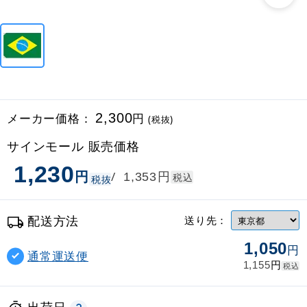
メーカー価格：
2,300
円
(税抜)
サインモール 販売価格
1,230
円
円
/
1,353
税込
税抜
配送方法
送り先：
1,050
円
通常運送便
円
1,155
税込
出荷日