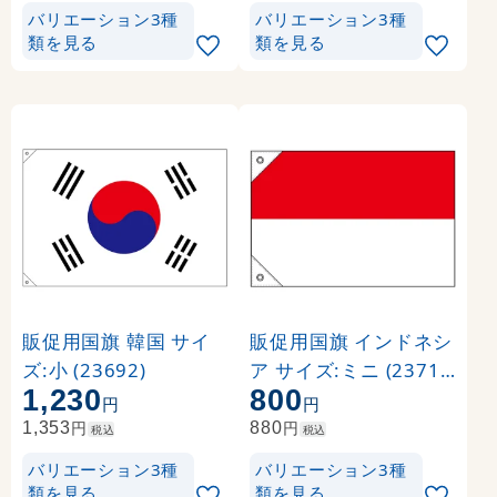
バリエーション3種
バリエーション3種
類を見る
類を見る
販促用国旗 韓国 サイ
販促用国旗 インドネシ
ズ:小 (23692)
ア サイズ:ミニ (23712
1,230
800
)
円
円
円
円
1,353
880
税込
税込
バリエーション3種
バリエーション3種
類を見る
類を見る