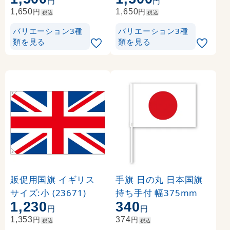
円
円
円
円
1,650
1,650
税込
税込
バリエーション3種
バリエーション3種
類を見る
類を見る
販促用国旗 イギリス
手旗 日の丸 日本国旗
サイズ:小 (23671)
持ち手付 幅375mm
1,230
340
円
円
円
円
1,353
374
税込
税込