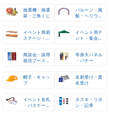
抽選機・抽選
バルーン・風
箱・三角くじ
船・ヘリウム
ガス
イベント簡易
イベント用テ
ステージ・ポ
ント・集会用
ータブルステ
テント
ージ
商談会・採用
等身大パネル
就活ブース用
・バナー
品
帽子・キャッ
名刺受け・貴
プ
名受け
イベント名札
タスキ・リボ
・パスケース
ン・記章
・ネームホル