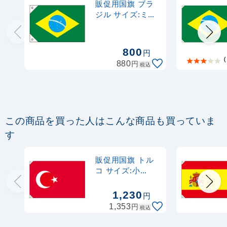
販促用国旗 ブラ
ジル サイズ:ミニ
(23736)
800
円
(
円
880
税込
この商品を買った人はこんな商品も買っていま
す
販促用国旗 トル
コ サイズ:小
(23683)
1,230
円
円
1,353
税込