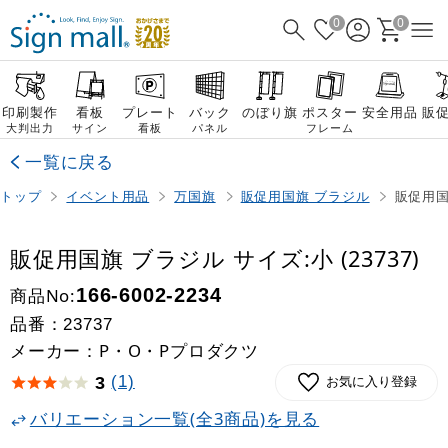
0
0
印刷製作
看板
プレート
バック
のぼり旗
ポスター
安全用品
販
大判出力
サイン
看板
パネル
フレーム
一覧に戻る
トップ
イベント用品
万国旗
販促用国旗 ブラジル
販促用国旗
販促用国旗 ブラジル サイズ:小 (23737)
商品No:
166-6002-2234
品番：
23737
メーカー：P・O・Pプロダクツ
(1)
3
お気に入り登録
バリエーション一覧(全3商品)を見る