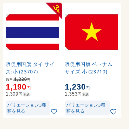
3
-
%
販促用国旗 タイ サイ
販促用国旗 ベトナム
ズ:小 (23707)
サイズ:小 (23710)
1,230
通常:
円
1,190
1,230
円
円
円
円
1,309
1,353
税込
税込
バリエーション3種
バリエーション3種
類を見る
類を見る