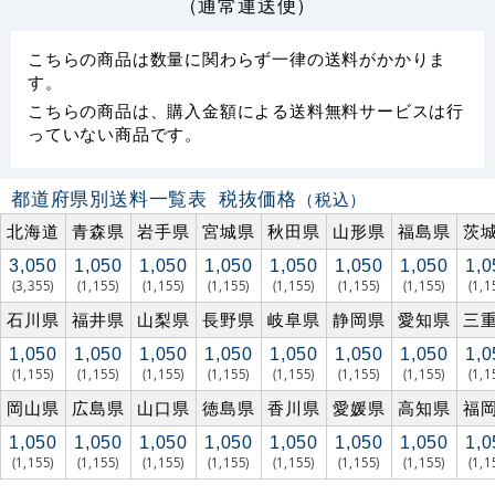
（通常運送便）
こちらの商品は数量に関わらず一律の送料がかかりま
す。
こちらの商品は、購入金額による送料無料サービスは行
っていない商品です。
都道府県別送料一覧表
税抜価格
（税込）
北海道
青森県
岩手県
宮城県
秋田県
山形県
福島県
茨
3,050
1,050
1,050
1,050
1,050
1,050
1,050
1,0
(3,355)
(1,155)
(1,155)
(1,155)
(1,155)
(1,155)
(1,155)
(1,1
石川県
福井県
山梨県
長野県
岐阜県
静岡県
愛知県
三
1,050
1,050
1,050
1,050
1,050
1,050
1,050
1,0
(1,155)
(1,155)
(1,155)
(1,155)
(1,155)
(1,155)
(1,155)
(1,1
岡山県
広島県
山口県
徳島県
香川県
愛媛県
高知県
福
1,050
1,050
1,050
1,050
1,050
1,050
1,050
1,0
(1,155)
(1,155)
(1,155)
(1,155)
(1,155)
(1,155)
(1,155)
(1,1