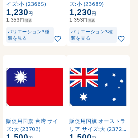
イズ:小 (23665)
ズ:小 (23689)
1,230
1,230
円
円
円
円
1,353
1,353
税込
税込
バリエーション3種
バリエーション3種
類を見る
類を見る
販促用国旗 台湾 サイ
販促用国旗 オーストラ
ズ:大 (23702)
リア サイズ:大 (23723
1,500
1,500
)