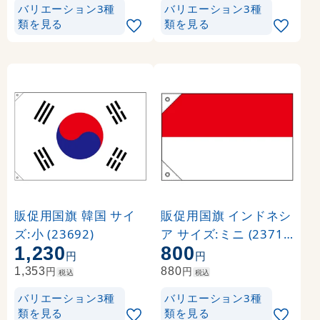
バリエーション3種
バリエーション3種
類を見る
類を見る
販促用国旗 韓国 サイ
販促用国旗 インドネシ
ズ:小 (23692)
ア サイズ:ミニ (23712
1,230
800
)
円
円
円
円
1,353
880
税込
税込
バリエーション3種
バリエーション3種
類を見る
類を見る