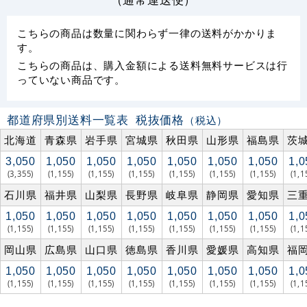
こちらの商品は数量に関わらず一律の送料がかかりま
す。
こちらの商品は、購入金額による送料無料サービスは行
っていない商品です。
都道府県別送料一覧表
税抜価格
（税込）
北海道
青森県
岩手県
宮城県
秋田県
山形県
福島県
茨
3,050
1,050
1,050
1,050
1,050
1,050
1,050
1,0
(3,355)
(1,155)
(1,155)
(1,155)
(1,155)
(1,155)
(1,155)
(1,1
石川県
福井県
山梨県
長野県
岐阜県
静岡県
愛知県
三
1,050
1,050
1,050
1,050
1,050
1,050
1,050
1,0
(1,155)
(1,155)
(1,155)
(1,155)
(1,155)
(1,155)
(1,155)
(1,1
岡山県
広島県
山口県
徳島県
香川県
愛媛県
高知県
福
1,050
1,050
1,050
1,050
1,050
1,050
1,050
1,0
(1,155)
(1,155)
(1,155)
(1,155)
(1,155)
(1,155)
(1,155)
(1,1