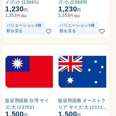
イズ:小 (23665)
ズ:小 (23689)
1,230
1,230
円
円
円
円
1,353
1,353
税込
税込
バリエーション3種
バリエーション3種
類を見る
類を見る
販促用国旗 台湾 サイ
販促用国旗 オーストラ
ズ:大 (23702)
リア サイズ:大 (23723
1,500
1,500
)
円
円