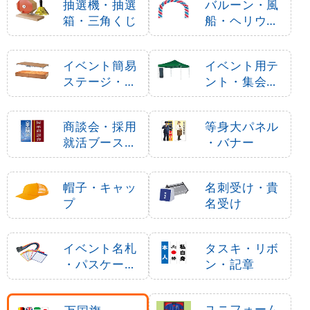
抽選機・抽選
バルーン・風
箱・三角くじ
船・ヘリウム
ガス
イベント簡易
イベント用テ
ステージ・ポ
ント・集会用
ータブルステ
テント
ージ
商談会・採用
等身大パネル
就活ブース用
・バナー
品
帽子・キャッ
名刺受け・貴
プ
名受け
イベント名札
タスキ・リボ
・パスケース
ン・記章
・ネームホル
ダー
ユニフォーム