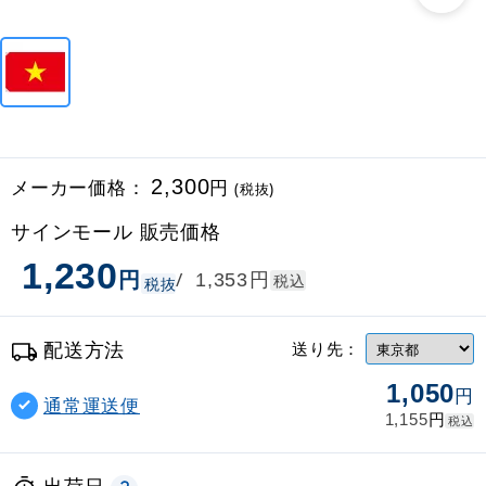
メーカー価格：
2,300
円
(税抜)
サインモール 販売価格
1,230
円
円
/
1,353
税込
税抜
配送方法
送り先：
1,050
円
通常運送便
円
1,155
税込
出荷日