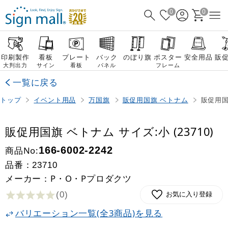
0
0
印刷製作
看板
プレート
バック
のぼり旗
ポスター
安全用品
販
大判出力
サイン
看板
パネル
フレーム
一覧に戻る
トップ
イベント用品
万国旗
販促用国旗 ベトナム
販促用国旗
販促用国旗 ベトナム サイズ:小 (23710)
商品No:
166-6002-2242
品番：
23710
メーカー：P・O・Pプロダクツ
(0
)
お気に入り登録
バリエーション一覧(全3商品)を見る