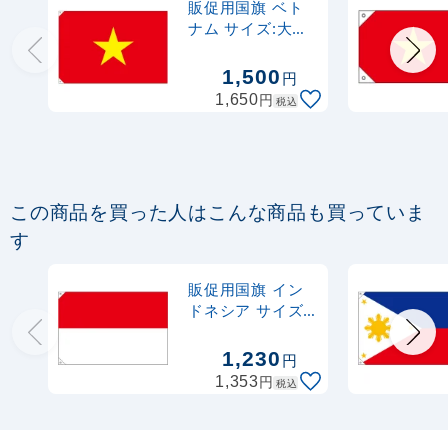
販促用国旗 ベト
ナム サイズ:大
(23711)
1,500
円
円
1,650
税込
この商品を買った人はこんな商品も買っていま
す
販促用国旗 イン
ドネシア サイズ:
小 (23713) ※受
注生産品
1,230
円
円
1,353
税込