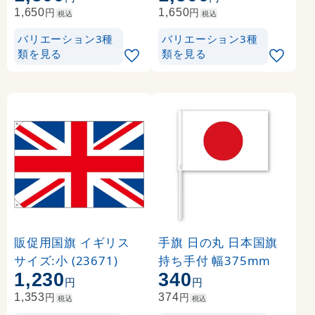
円
円
1,650
1,650
税込
税込
バリエーション3種
バリエーション3種
類を見る
類を見る
販促用国旗 イギリス
手旗 日の丸 日本国旗
サイズ:小 (23671)
持ち手付 幅375mm
1,230
340
円
円
円
円
1,353
374
税込
税込