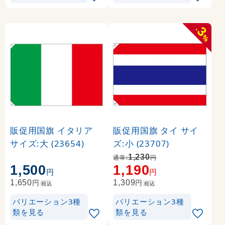
3
-
%
販促用国旗 イタリア
販促用国旗 タイ サイ
サイズ:大 (23654)
ズ:小 (23707)
1,230
通常:
円
1,500
1,190
円
円
円
円
1,650
1,309
税込
税込
バリエーション3種
バリエーション3種
類を見る
類を見る