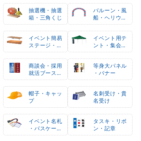
抽選機・抽選
バルーン・風
箱・三角くじ
船・ヘリウム
ガス
イベント簡易
イベント用テ
ステージ・ポ
ント・集会用
ータブルステ
テント
ージ
商談会・採用
等身大パネル
就活ブース用
・バナー
品
帽子・キャッ
名刺受け・貴
プ
名受け
イベント名札
タスキ・リボ
・パスケース
ン・記章
・ネームホル