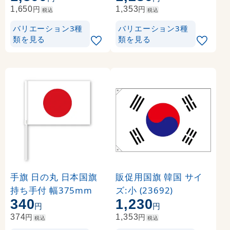
円
円
1,650
1,353
税込
税込
バリエーション3種
バリエーション3種
類を見る
類を見る
手旗 日の丸 日本国旗
販促用国旗 韓国 サイ
持ち手付 幅375mm
ズ:小 (23692)
340
1,230
円
円
円
円
374
1,353
税込
税込