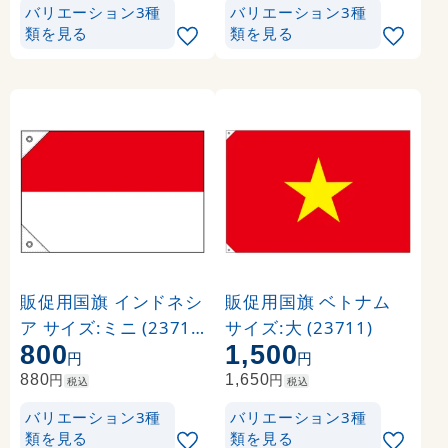
バリエーション3種
バリエーション3種
類を見る
類を見る
販促用国旗 インドネシ
販促用国旗 ベトナム
ア サイズ:ミニ (23712
サイズ:大 (23711)
800
1,500
)
円
円
円
円
880
1,650
税込
税込
バリエーション3種
バリエーション3種
類を見る
類を見る