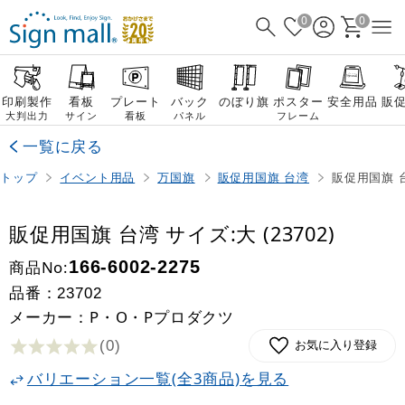
0
0
印刷製作
看板
プレート
バック
のぼり旗
ポスター
安全用品
販
大判出力
サイン
看板
パネル
フレーム
一覧に戻る
トップ
イベント用品
万国旗
販促用国旗 台湾
販促用国旗 台
販促用国旗 台湾 サイズ:大 (23702)
商品No:
166-6002-2275
品番：
23702
メーカー：P・O・Pプロダクツ
(0
)
お気に入り登録
バリエーション一覧(全3商品)を見る