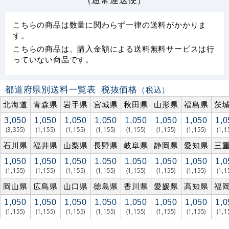
こちらの商品は数量に関わらず一律の送料がかかりま
す。
こちらの商品は、購入金額による送料無料サービスは行
っていない商品です。
都道府県別送料一覧表
税抜価格
（税込）
北海道
青森県
岩手県
宮城県
秋田県
山形県
福島県
茨
3,050
1,050
1,050
1,050
1,050
1,050
1,050
1,0
(3,355)
(1,155)
(1,155)
(1,155)
(1,155)
(1,155)
(1,155)
(1,1
石川県
福井県
山梨県
長野県
岐阜県
静岡県
愛知県
三
1,050
1,050
1,050
1,050
1,050
1,050
1,050
1,0
(1,155)
(1,155)
(1,155)
(1,155)
(1,155)
(1,155)
(1,155)
(1,1
岡山県
広島県
山口県
徳島県
香川県
愛媛県
高知県
福
1,050
1,050
1,050
1,050
1,050
1,050
1,050
1,0
(1,155)
(1,155)
(1,155)
(1,155)
(1,155)
(1,155)
(1,155)
(1,1