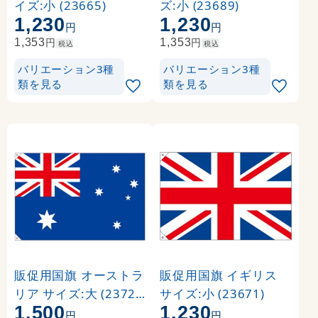
イズ:小 (23665)
ズ:小 (23689)
1,230
1,230
円
円
円
円
1,353
1,353
税込
税込
バリエーション3種
バリエーション3種
類を見る
類を見る
販促用国旗 オーストラ
販促用国旗 イギリス
リア サイズ:大 (23723
サイズ:小 (23671)
1,500
1,230
)
円
円