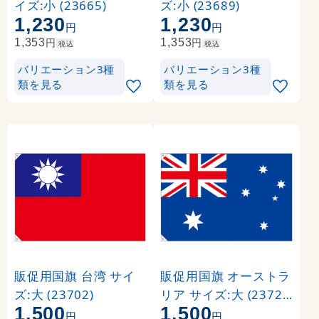
イズ:小 (23665)
ズ:小 (23689)
1,230
1,230
円
円
円
円
1,353
1,353
税込
税込
バリエーション3種
バリエーション3種
類を見る
類を見る
販促用国旗 台湾 サイ
販促用国旗 オーストラ
ズ:大 (23702)
リア サイズ:大 (23723
1,500
1,500
)
円
円