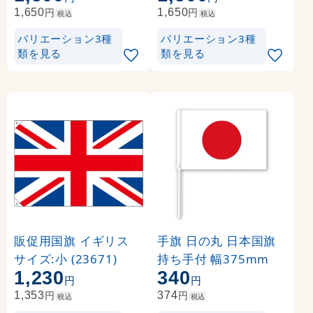
円
円
1,650
1,650
税込
税込
バリエーション3種
バリエーション3種
類を見る
類を見る
販促用国旗 イギリス
手旗 日の丸 日本国旗
サイズ:小 (23671)
持ち手付 幅375mm
1,230
340
円
円
円
円
1,353
374
税込
税込