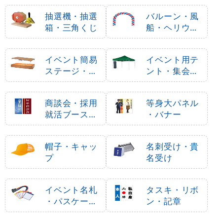
抽選機・抽選
バルーン・風
箱・三角くじ
船・ヘリウム
ガス
イベント簡易
イベント用テ
ステージ・ポ
ント・集会用
ータブルステ
テント
ージ
商談会・採用
等身大パネル
就活ブース用
・バナー
品
帽子・キャッ
名刺受け・貴
プ
名受け
イベント名札
タスキ・リボ
・パスケース
ン・記章
・ネームホル