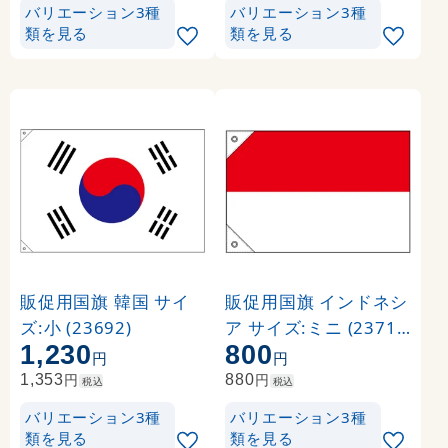
バリエーション3種
バリエーション3種
類を見る
類を見る
販促用国旗 韓国 サイ
販促用国旗 インドネシ
ズ:小 (23692)
ア サイズ:ミニ (23712
1,230
800
)
円
円
円
円
1,353
880
税込
税込
バリエーション3種
バリエーション3種
類を見る
類を見る