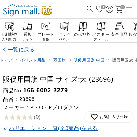
0
0
印刷製作
看板
プレート
バック
のぼり旗
ポスター
安全用品
販
大判出力
サイン
看板
パネル
フレーム
一覧に戻る
トップ
イベント用品
万国旗
販促用国旗 中国
販促用国旗 中
販促用国旗 中国 サイズ:大 (23696)
商品No:
166-6002-2279
品番：
23696
メーカー：P・O・Pプロダクツ
(0
)
お気に入り登録
バリエーション一覧(全3商品)を見る