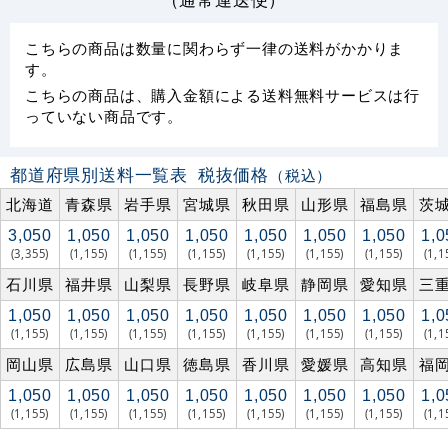
こちらの商品は数量に関わらず一律の送料がかかりま
す。
こちらの商品は、購入金額による送料無料サービスは行
っていない商品です。
都道府県別送料一覧表
税抜価格
（税込）
北海道
青森県
岩手県
宮城県
秋田県
山形県
福島県
茨
3,050
1,050
1,050
1,050
1,050
1,050
1,050
1,0
(3,355)
(1,155)
(1,155)
(1,155)
(1,155)
(1,155)
(1,155)
(1,1
石川県
福井県
山梨県
長野県
岐阜県
静岡県
愛知県
三
1,050
1,050
1,050
1,050
1,050
1,050
1,050
1,0
(1,155)
(1,155)
(1,155)
(1,155)
(1,155)
(1,155)
(1,155)
(1,1
岡山県
広島県
山口県
徳島県
香川県
愛媛県
高知県
福
1,050
1,050
1,050
1,050
1,050
1,050
1,050
1,0
(1,155)
(1,155)
(1,155)
(1,155)
(1,155)
(1,155)
(1,155)
(1,1