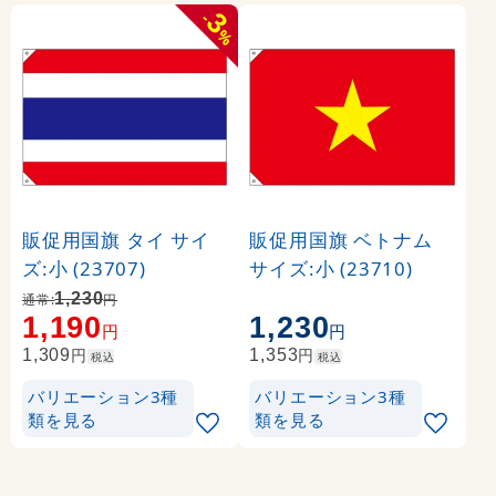
3
-
%
販促用国旗 タイ サイ
販促用国旗 ベトナム
ズ:小 (23707)
サイズ:小 (23710)
1,230
通常:
円
1,190
1,230
円
円
円
円
1,309
1,353
税込
税込
バリエーション3種
バリエーション3種
類を見る
類を見る