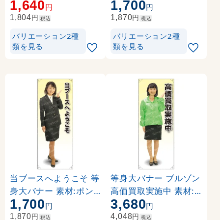
1,640
1,700
ポンジ(薄手生地) (621
(62278)
円
円
88)
円
円
1,804
1,870
税込
税込
バリエーション2種
バリエーション2種
類を見る
類を見る
当ブースへようこそ 等
等身大バナー ブルゾン
身大バナー 素材:ポン
高価買取実施中 素材:
1,700
3,680
ジ(薄手生地) (61712)
トロマット(厚手生地) (
円
円
61652)
円
円
1,870
4,048
税込
税込