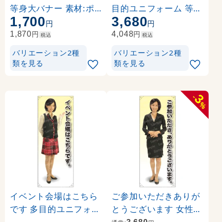
等身大バナー 素材:ポ
目的ユニフォーム 等身
1,700
3,680
ンジ(薄手生地) (62198
大バナー 素材:トロマ
円
円
)
ット(厚手生地) (62281
円
円
1,870
4,048
税込
税込
)
バリエーション2種
バリエーション2種
類を見る
類を見る
3
-
%
イベント会場はこちら
ご参加いただきありが
です 多目的ユニフォー
とうございます 女性上
ム 等身大バナー 素材:
着 等身大バナー 素材: