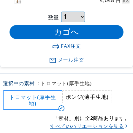
4,048
円
税込
数量
FAX注文
メール注文
選択中の素材
: トロマット(厚手生地)
ポンジ(薄手生地)
トロマット(厚手生
地)
「素材」別に全
商品あります。
2
すべてのバリエーションを見る