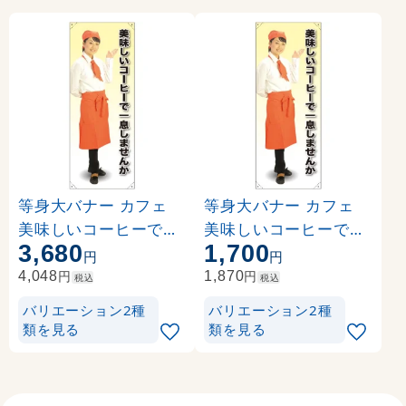
等身大バナー カフェ
等身大バナー カフェ
美味しいコーヒーで一
美味しいコーヒーで一
3,680
1,700
息しませんか 素材:ト
息しませんか 素材:ポ
円
円
ロマット(厚手生地) (6
ンジ(薄手生地) (61718
円
円
4,048
1,870
税込
税込
1618)
)
バリエーション2種
バリエーション2種
類を見る
類を見る