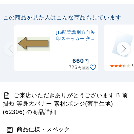
この商品を見た人はこんな商品も見ています
JIS配管識別方向矢
印ステッカー 矢
印型（10枚1組）
油用 (小)
30×70mm (AS-
660
円
23-6S)
(
円
726
税込
ご来店いただきありがとうございます B 前
掛短 等身大バナー 素材:ポンジ(薄手生地)
(62306) の商品詳細
商品仕様・スペック