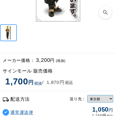
メーカー価格：
3,200
円
(税抜)
サインモール 販売価格
1,700
円
円
/
1,870
税込
税抜
配送方法
送り先：
1,050
円
通常運送便
円
1,155