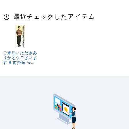
最近チェックしたアイテム
ご来店いただきあ
りがとうございま
す B 前掛短 等身
大バナー 素材:ポ
ンジ(薄手生地)
(62306)