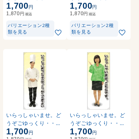
1,700
1,700
前掛短 等身大バナー
白シャツ 前掛短 等身
円
円
素材:ポンジ(薄手生地)
大バナー 素材:ポンジ(
円
円
1,870
1,870
税込
税込
(62308)
薄手生地) (62318)
バリエーション2種
バリエーション2種
類を見る
類を見る
いらっしゃいませ。ど
いらっしゃいませ。ど
うぞごゆっくり・・・
うぞごゆっくり・・・
1,700
1,700
コックコート 等身大バ
ブルゾン 等身大バナー
円
円