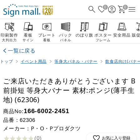
0
0
印刷製作
看板
プレート
バック
のぼり旗
ポスター
安全用品
販
大判出力
サイン
看板
パネル
フレーム
一覧に戻る
トップ
イベント用品
等身大パネル・バナー
飲食店向け(バナー
ご来店いただきありがとうございます B
前掛短 等身大バナー 素材:ポンジ(薄手生
地) (62306)
商品No:
166-6002-2451
品番：
62306
メーカー：P・O・Pプロダクツ
(0
)
お気に入り登録