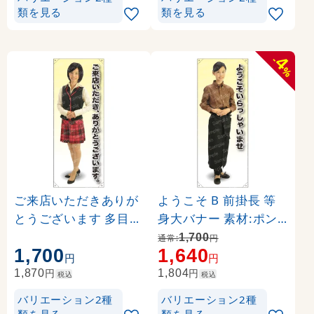
類を見る
類を見る
4
-
%
ご来店いただきありが
ようこそ B 前掛長 等
とうございます 多目的
身大バナー 素材:ポン
ユニフォーム 等身大バ
ジ(薄手生地) (62310)
1,700
通常:
円
1,700
1,640
ナー 素材:ポンジ(薄手
円
円
生地) (62288)
円
円
1,870
1,804
税込
税込
バリエーション2種
バリエーション2種