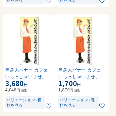
類を見る
類を見る
等身大バナー カフェ
等身大バナー カフェ
いらっしゃいませ。ど
いらっしゃいませ。ど
3,680
1,700
うぞごゆっくり、… 素
うぞごゆっくり、… 素
円
円
材:トロマット(厚手生
材:ポンジ(薄手生地) (6
円
円
4,048
1,870
税込
税込
地) (61617)
1717)
バリエーション2種
バリエーション2種
類を見る
類を見る