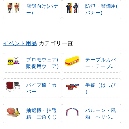
店舗向け(バナ
防犯・警備用(
ー)
バナー)
イベント用品
カテゴリ一覧
プロモウェア(
テーブルカバ
販促用ウェア)
ー・テーブル
クロス
パイプ椅子カ
半被（はっぴ
バー
）
抽選機・抽選
バルーン・風
箱・三角くじ
船・ヘリウム
ガス