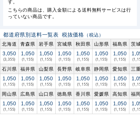
す。
こちらの商品は、購入金額による送料無料サービスは行
っていない商品です。
都道府県別送料一覧表
税抜価格
（税込）
北海道
青森県
岩手県
宮城県
秋田県
山形県
福島県
茨
3,050
1,050
1,050
1,050
1,050
1,050
1,050
1,0
(3,355)
(1,155)
(1,155)
(1,155)
(1,155)
(1,155)
(1,155)
(1,1
石川県
福井県
山梨県
長野県
岐阜県
静岡県
愛知県
三
1,050
1,050
1,050
1,050
1,050
1,050
1,050
1,0
(1,155)
(1,155)
(1,155)
(1,155)
(1,155)
(1,155)
(1,155)
(1,1
岡山県
広島県
山口県
徳島県
香川県
愛媛県
高知県
福
1,050
1,050
1,050
1,050
1,050
1,050
1,050
1,0
(1,155)
(1,155)
(1,155)
(1,155)
(1,155)
(1,155)
(1,155)
(1,1