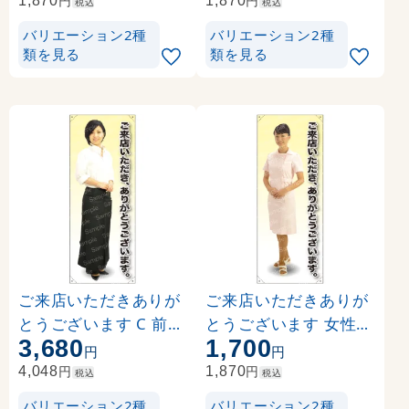
ナー 素材:ポンジ(薄手
素材:ポンジ(薄手生地)
円
円
1,870
1,870
税込
税込
生地) (62272)
(62220)
バリエーション2種
バリエーション2種
類を見る
類を見る
ご来店いただきありが
ご来店いただきありが
とうございます C 前掛
とうございます 女性白
3,680
1,700
長 等身大バナー 素材:
衣 等身大バナー 素材:
円
円
トロマット(厚手生地) (
ポンジ(薄手生地) (622
円
円
4,048
1,870
税込
税込
62321)
48)
バリエーション2種
バリエーション2種