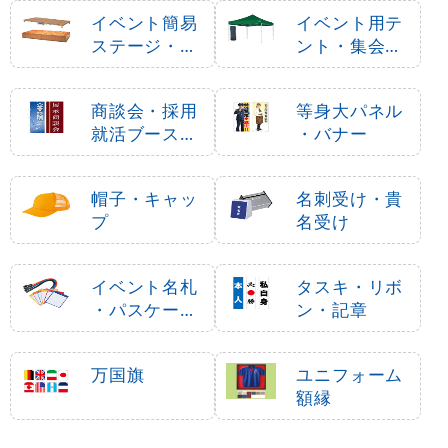
イベント簡易
イベント用テ
ステージ・ポ
ント・集会用
ータブルステ
テント
ージ
商談会・採用
等身大パネル
就活ブース用
・バナー
品
帽子・キャッ
名刺受け・貴
プ
名受け
イベント名札
タスキ・リボ
・パスケース
ン・記章
・ネームホル
ダー
万国旗
ユニフォーム
額縁