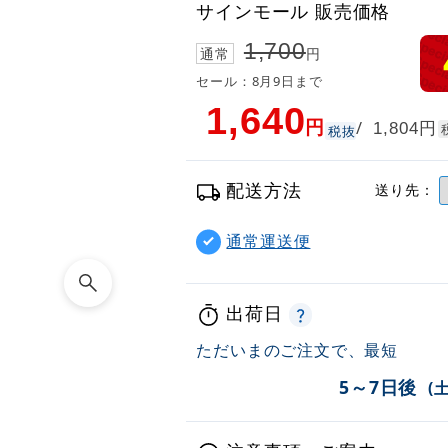
サインモール 販売価格
1,700
通常
円
セール：8月9日まで
1,640
円
円
/
1,804
税抜
配送方法
送り先：
通常運送便
出荷日
ただいまのご注文で、最短
5～7日後
(