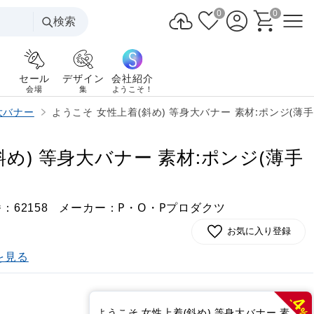
0
0
検索
セール
デザイン
会社紹介
会場
集
ようこそ！
大バナー
ようこそ 女性上着(斜め) 等身大バナー 素材:ポンジ(薄手生地
め) 等身大バナー 素材:ポンジ(薄手
番：
メーカー：P・O・Pプロダクツ
62158
お気に入り登録
を見る
4
-
%
ようこそ 女性上着(斜め) 等身大バナー 素