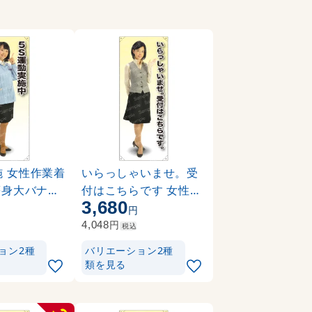
施 女性作業着
いらっしゃいませ。受
 等身大バナー
付はこちらです 女性ベ
3,680
(薄手生地) (
スト 等身大バナー 素材
円
円
:トロマット(厚手生地) (
円
4,048
税込
62155)
ョン2種
バリエーション2種
類を見る
-