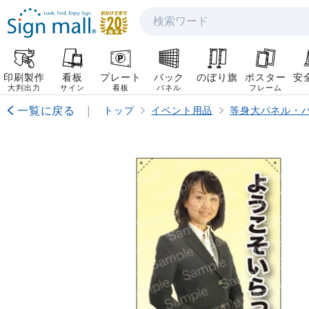
検索
印刷製作
看板
プレート
バック
のぼり旗
ポスター
安
大判出力
サイン
看板
パネル
フレーム
一覧に戻る
|
トップ
イベント用品
等身大パネル・