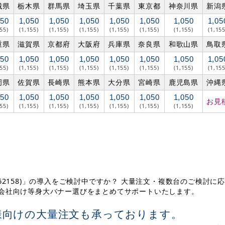
城県
栃木県
群馬県
埼玉県
千葉県
東京都
神奈川県
新潟
050
1,050
1,050
1,050
1,050
1,050
1,050
1,05
155)
(1,155)
(1,155)
(1,155)
(1,155)
(1,155)
(1,155)
(1,155
重県
滋賀県
京都府
大阪府
兵庫県
奈良県
和歌山県
鳥取
050
1,050
1,050
1,050
1,050
1,050
1,050
1,05
155)
(1,155)
(1,155)
(1,155)
(1,155)
(1,155)
(1,155)
(1,155
岡県
佐賀県
長崎県
熊本県
大分県
宮崎県
鹿児島県
沖縄
050
1,050
1,050
1,050
1,050
1,050
1,050
お見
155)
(1,155)
(1,155)
(1,155)
(1,155)
(1,155)
(1,155)
 (62158)」の導入をご検討中ですか？ 大量注文・複数台のご検討に
・会社向け等身大バナー選びをまとめてサポートいたします。
様向けの大量注文も承っております。