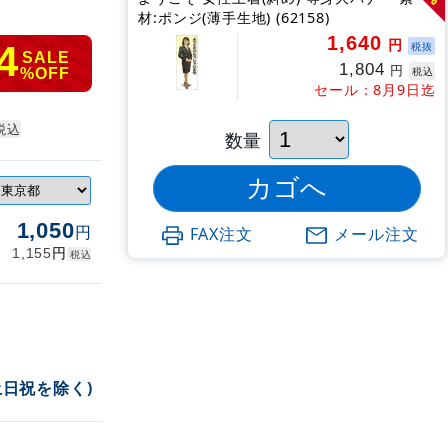
材:ポンジ(薄手生地) (62158)
1,640
円
4
税抜
SALE
1,804
円
税込
%OFF
セール：8月9日迄
税込
数量
1,050
円
FAX注文
メール注文
円
1,155
税込
土日祝を除く)