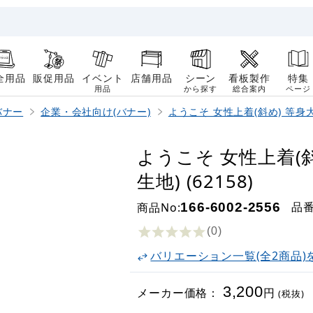
全用品
販促用品
イベント
店舗用品
シーン
看板製作
特集
用品
から探す
総合案内
ページ
バナー
企業・会社向け(バナー)
ようこそ 女性上着(斜め) 等身
ようこそ 女性上着(斜
生地) (62158)
品
商品No:
166-6002-2556
(0
)
バリエーション一覧(全2商品)
3,200
メーカー価格：
円
(税抜)