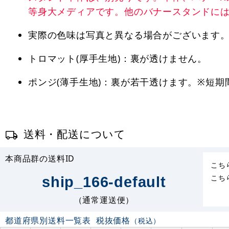
等身大メディアです。他のバナースタンドに
実際の色味は写真と異なる場合がございます
トロマット(厚手生地)：裏が透けません。
ポンジ(薄手生地)：裏が若干透けます。※短
送料・配送について
本商品群の送料ID
こち
こち
ship_166-default
（通常運送便）
都道府県別送料一覧表
税抜価格
（税込）