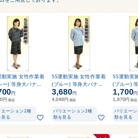
運動実施 女性作業着
5S運動実施 女性作業着
5S運動実
レー) 等身大バナー
(ブルー) 等身大バナー
(ブルー)
700
3,680
1,700
:ポンジ(薄手生地) (
素材:トロマット(厚手生
素材:ポンジ
円
円
34)
地) (62239)
62240)
円
円
円
70
4,048
1,870
税込
税込
税込
リエーション2種
バリエーション2種
バリエーシ
を見る
類を見る
類を見る
-