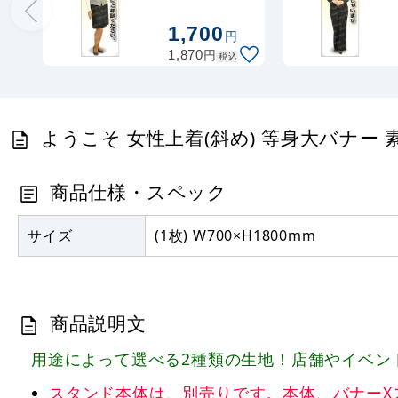
等身大バナー
素材:ポンジ(薄
1,700
円
手生地)
円
1,870
税込
(62150)
ようこそ 女性上着(斜め) 等身大バナー 素材
商品仕様・スペック
サイズ
(1枚) W700×H1800mm
商品説明文
用途によって選べる2種類の生地！店舗やイベン
スタンド本体は、別売りです。本体、バナーXスタンド ブ