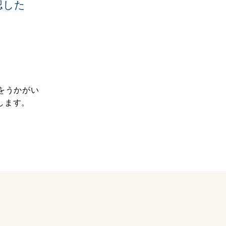
認した
をうかがい
します。