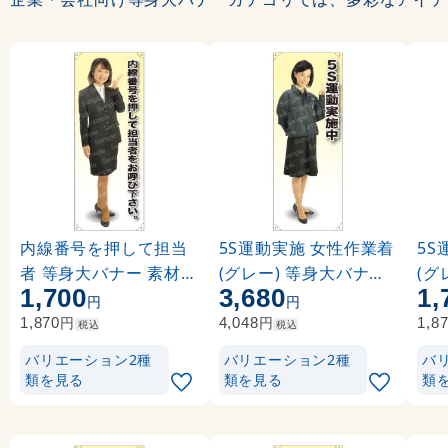
内線番号を押して担当
5S運動実施 女性作業着
5S
者 等身大バナー 素材:
(グレー) 等身大バナー
(グ
1,700
3,680
1,
ポンジ(薄手生地) (616
素材:トロマット(厚手生
素材
円
円
96)
地) (62233)
622
円
円
1,870
4,048
1,8
税込
税込
バリエーション2種
バリエーション2種
バ
類を見る
類を見る
類