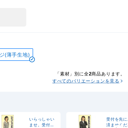
ジ(薄手生地)
「素材」別に全
商品あります。
2
すべてのバリエーションを見る
いらっしゃい
受付を先に
ませ。受付は
済ませくだ