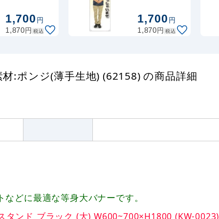
身大バナー 素
／チノパン) 等
材:ポンジ(薄手
身大バナー 素
1,700
1,700
円
円
生地) (62176)
材:ポンジ(薄手
円
円
1,870
1,870
税込
税込
生地) (62294)
:ポンジ(薄手生地) (62158) の商品詳細
トなどに最適な等身大バナーです。
ラック (大) W600~700×H1800 (KW-0023