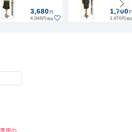
こちらです 女
い 等身大
性ベスト 等身
ー 素材:ポ
3,680
1,700
円
大バナー 素材:
(薄手生地)
円
円
4,048
1,870
税込
税
トロマット(厚
(61703)
手生地)
(62155)
)専用の