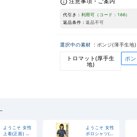
注意事項・ご案内
代引き：
利用可（コード：166）
返品条件：
返品不可
選択中の素材
: ポンジ(薄手生地)
トロマット(厚手生
ポン
地)
す
ようこそ 女性
ようこそ 女性
上着(正面) 等
ポロシャツ(紺