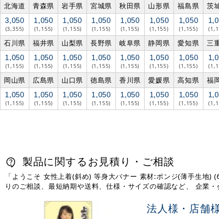
北海道
青森県
岩手県
宮城県
秋田県
山形県
福島県
茨
3,050
1,050
1,050
1,050
1,050
1,050
1,050
1,
(3,355)
(1,155)
(1,155)
(1,155)
(1,155)
(1,155)
(1,155)
(1,
石川県
福井県
山梨県
長野県
岐阜県
静岡県
愛知県
三
1,050
1,050
1,050
1,050
1,050
1,050
1,050
1,
(1,155)
(1,155)
(1,155)
(1,155)
(1,155)
(1,155)
(1,155)
(1,
岡山県
広島県
山口県
徳島県
香川県
愛媛県
高知県
福
1,050
1,050
1,050
1,050
1,050
1,050
1,050
1,
(1,155)
(1,155)
(1,155)
(1,155)
(1,155)
(1,155)
(1,155)
(1,
製品に関するお見積り・ご相談
「ようこそ 女性上着(斜め) 等身大バナー 素材:ポンジ(薄手生地)
りのご相談、最短納期や送料、仕様・サイズの確認など、 企業
法人様・店舗