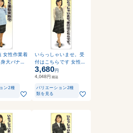
施 女性作業着
いらっしゃいませ。受
 等身大バナー
付はこちらです 女性ベ
3,680
(薄手生地) (
スト 等身大バナー 素材
円
円
:トロマット(厚手生地) (
円
4,048
税込
62155)
ョン2種
バリエーション2種
類を見る