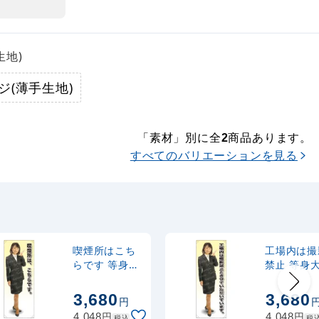
生地)
ジ(薄手生地)
「素材」別に全
商品あります。
2
すべてのバリエーションを見る
喫煙所はこち
工場内は撮
らです 等身大
禁止 等身
バナー 素材:ト
ナー 素材:
ロマット(厚手
マット(厚
3,680
3,680
円
生地) (61610)
地) (61611
円
円
4,048
4,048
税込
税