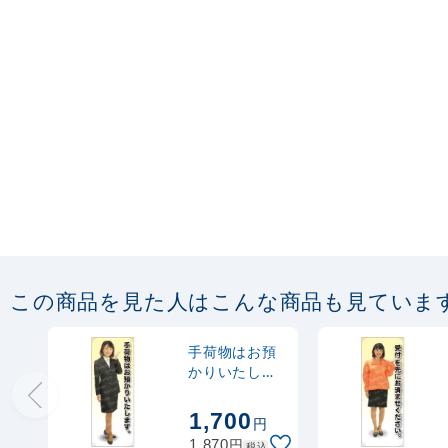
この商品を見た人はこんな商品も見ていま
手荷物はお預
かりいたしま
す 等身大バナ
ー 素材:ポンジ
1,700
円
(薄手生地)
円
1,870
税込