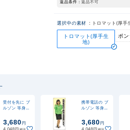
返品条件：
返品不可
選択中の素材
: トロマット(厚手
ポン
トロマット(厚手生
地)
す
受付を先に ブ
携帯電話の ブ
ルゾン 等身大
ルゾン 等身大
バナー 素材:ト
バナー 素材:ト
ロマット(厚手
ロマット(厚手
3,680
3,680
円
円
生地) (62203)
生地) (62215)
円
円
4,048
4,048
税込
税込