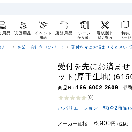
全用品
販促用品
イベント
店舗用品
シーン
看板製作
特集
用品
から探す
総合案内
ページ
バナー
企業・会社向け(バナー)
受付を先にお済ませください 
受付を先にお済ませ
ット(厚手生地) (6160
品
商品No:
166-6002-2609
(0
)
バリエーション一覧(全2商品)
6,900
メーカー価格：
円
(税抜)