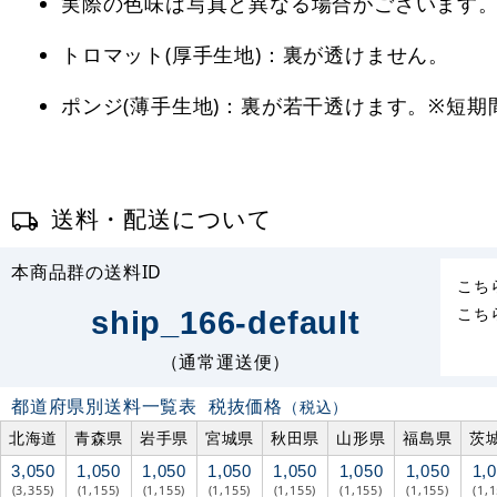
実際の色味は写真と異なる場合がございます
トロマット(厚手生地)：裏が透けません。
ポンジ(薄手生地)：裏が若干透けます。※短
送料・配送について
本商品群の送料ID
こち
こち
ship_166-default
（通常運送便）
都道府県別送料一覧表
税抜価格
（税込）
北海道
青森県
岩手県
宮城県
秋田県
山形県
福島県
茨
3,050
1,050
1,050
1,050
1,050
1,050
1,050
1,
(3,355)
(1,155)
(1,155)
(1,155)
(1,155)
(1,155)
(1,155)
(1,