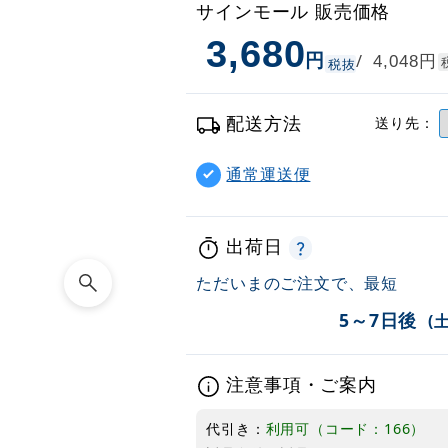
サインモール 販売価格
3,680
円
円
/
4,048
税抜
配送方法
送り先：
通常運送便
出荷日
ただいまのご注文で、最短
5～7日後
(
注意事項・ご案内
代引き：
利用可（コード：166）