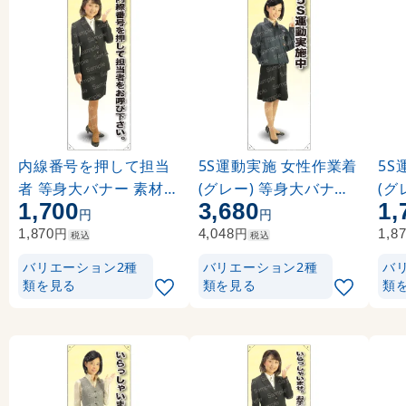
内線番号を押して担当
5S運動実施 女性作業着
5S
者 等身大バナー 素材:
(グレー) 等身大バナー
(グ
1,700
3,680
1,
ポンジ(薄手生地) (616
素材:トロマット(厚手生
素材
円
円
96)
地) (62233)
622
円
円
1,870
4,048
1,8
税込
税込
バリエーション2種
バリエーション2種
バ
類を見る
類を見る
類