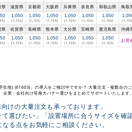
重県
滋賀県
京都府
大阪府
兵庫県
奈良県
和歌山県
鳥取
050
1,050
1,050
1,050
1,050
1,050
1,050
1,05
155)
(1,155)
(1,155)
(1,155)
(1,155)
(1,155)
(1,155)
(1,155
岡県
佐賀県
長崎県
熊本県
大分県
宮崎県
鹿児島県
沖縄
050
1,050
1,050
1,050
1,050
1,050
1,050
お見
155)
(1,155)
(1,155)
(1,155)
(1,155)
(1,155)
(1,155)
生地) (61603)」の導入をご検討中ですか？ 大量注文・複数台の
、 企業・会社向け等身大バナー選びをまとめてサポートいたします
様向けの大量注文も承っております。
せて選びたい」「設置場所に合うサイズを確
になる点をお気軽にご相談ください。