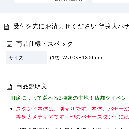
(61704)
受付を先にお済ませください 等身大バナー 素
商品仕様・スペック
サイズ
(1枚) W700×H1800mm
商品説明文
用途によって選べる2種類の生地！店舗やイベン
スタンド本体は、別売りです。本体、バナーXスタンド ブ
等身大メディアです。他のバナースタンドに