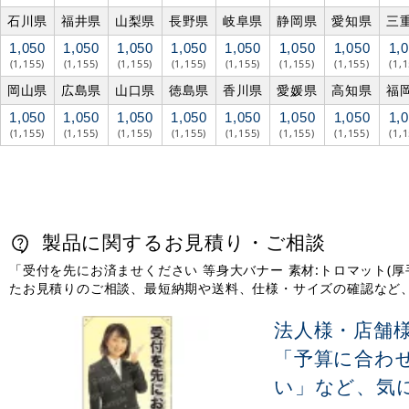
石川県
福井県
山梨県
長野県
岐阜県
静岡県
愛知県
三
1,050
1,050
1,050
1,050
1,050
1,050
1,050
1,
(1,155)
(1,155)
(1,155)
(1,155)
(1,155)
(1,155)
(1,155)
(1,
岡山県
広島県
山口県
徳島県
香川県
愛媛県
高知県
福
1,050
1,050
1,050
1,050
1,050
1,050
1,050
1,
(1,155)
(1,155)
(1,155)
(1,155)
(1,155)
(1,155)
(1,155)
(1,
製品に関するお見積り・ご相談
「受付を先にお済ませください 等身大バナー 素材:トロマット(厚手
たお見積りのご相談、最短納期や送料、仕様・サイズの確認など
法人様・店舗
「予算に合わ
い」など、気