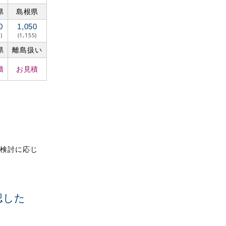
県
島根県
0
1,050
)
(1,155)
県
離島扱い
積
お見積
ご検討に応じ
。
認した