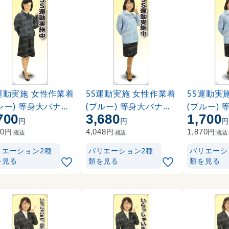
運動実施 女性作業着
5S運動実施 女性作業着
5S運動実
レー) 等身大バナー
(ブルー) 等身大バナー
(ブルー)
700
3,680
1,700
:ポンジ(薄手生地) (
素材:トロマット(厚手生
素材:ポンジ
円
円
34)
地) (62239)
62240)
円
円
円
70
4,048
1,870
税込
税込
税込
リエーション2種
バリエーション2種
バリエーシ
を見る
類を見る
類を見る