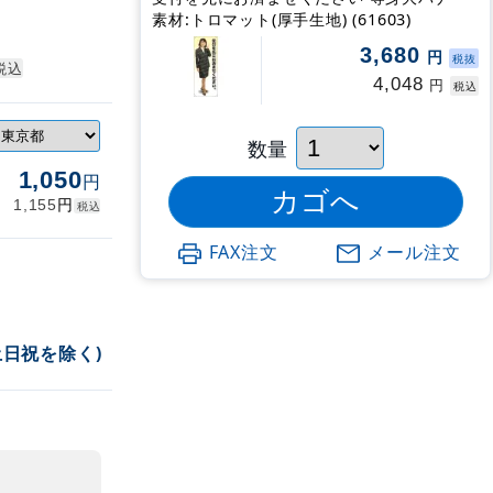
素材:トロマット(厚手生地) (61603)
3,680
円
税抜
税込
4,048
円
税込
数量
1,050
円
円
1,155
税込
FAX注文
メール注文
土日祝を除く)