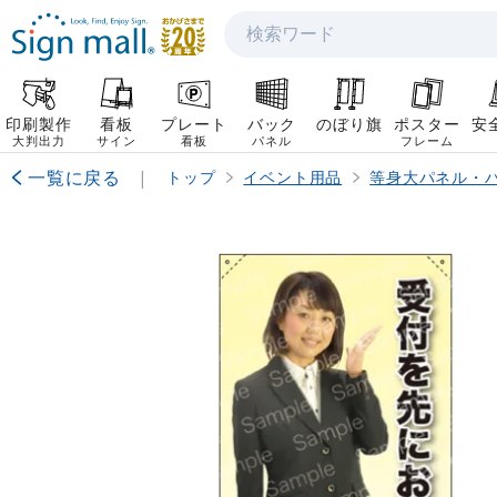
検索
印刷製作
看板
プレート
バック
のぼり旗
ポスター
安
大判出力
サイン
看板
パネル
フレーム
一覧に戻る
|
トップ
イベント用品
等身大パネル・