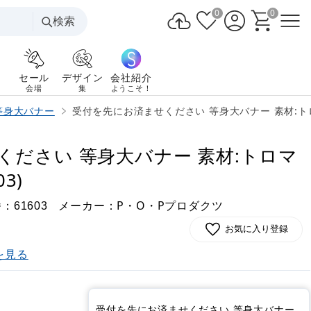
0
0
検索
セール
デザイン
会社紹介
会場
集
ようこそ！
等身大バナー
受付を先にお済ませください 等身大バナー 素材:トロマッ
ください 等身大バナー 素材:トロマ
3)
番：
メーカー：P・O・Pプロダクツ
61603
お気に入り登録
を見る
受付を先にお済ませください 等身大バナー