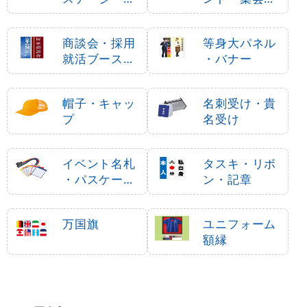
ータブルステ
テント
ージ
商談会・採用
等身大パネル
就活ブース用
・バナー
品
帽子・キャッ
名刺受け・貴
プ
名受け
イベント名札
タスキ・リボ
・パスケース
ン・記章
・ネームホル
ダー
万国旗
ユニフォーム
額縁