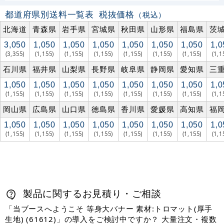
都道府県別送料一覧表
税抜価格
（税込）
北海道
青森県
岩手県
宮城県
秋田県
山形県
福島県
茨
3,050
1,050
1,050
1,050
1,050
1,050
1,050
1,0
(3,355)
(1,155)
(1,155)
(1,155)
(1,155)
(1,155)
(1,155)
(1,1
石川県
福井県
山梨県
長野県
岐阜県
静岡県
愛知県
三
1,050
1,050
1,050
1,050
1,050
1,050
1,050
1,0
(1,155)
(1,155)
(1,155)
(1,155)
(1,155)
(1,155)
(1,155)
(1,1
岡山県
広島県
山口県
徳島県
香川県
愛媛県
高知県
福
1,050
1,050
1,050
1,050
1,050
1,050
1,050
1,0
(1,155)
(1,155)
(1,155)
(1,155)
(1,155)
(1,155)
(1,155)
(1,1
製品に関するお見積り・ご相談
「当ブースへようこそ 等身大バナー 素材:トロマット(厚手
生地) (61612)」の導入をご検討中ですか？ 大量注文・複数