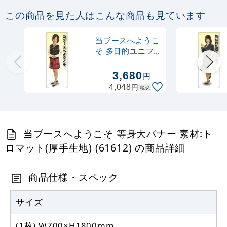
この商品を見た人はこんな商品も見ています
当ブースへようこ
そ 多目的ユニフ
ォーム 等身大バ
ナー 素材:トロマ
3,680
円
ット(厚手生地)
円
4,048
税込
(62283)
当ブースへようこそ 等身大バナー 素材:ト
ロマット(厚手生地) (61612) の商品詳細
商品仕様・スペック
サイズ
(1枚) W700×H1800mm