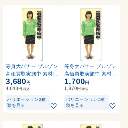
等身大バナー ブルゾン
等身大バナー ブルゾン
高価買取実施中 素材:
高価買取実施中 素材:
3,680
1,700
トロマット(厚手生地) (
ポンジ(薄手生地) (617
円
円
61652)
52)
円
円
4,048
1,870
税込
税込
バリエーション2種
バリエーション2種
類を見る
類を見る