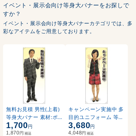
イベント・展示会向け等身大バナーをお探しで
すか？
イベント・展示会向け等身大バナーカテゴリでは、多
彩なアイテムをご用意しております。
無料お見積 男性(上着)
キャンペーン実施中 多
等身大バナー 素材:ポ
目的ユニフォーム 等身
1,700
3,680
ンジ(薄手生地) (62198
大バナー 素材:トロマ
円
円
)
ット(厚手生地) (62281
円
円
1,870
4,048
税込
税込