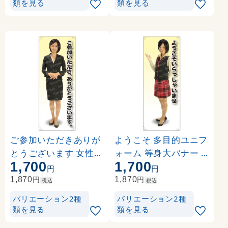
類を見る
類を見る
ご参加いただきありが
ようこそ 多目的ユニフ
とうございます 女性上
ォーム 等身大バナー
1,700
1,700
着 等身大バナー 素材:
素材:ポンジ(薄手生地)
円
円
ポンジ(薄手生地) (621
(62278)
円
円
1,870
1,870
税込
税込
88)
バリエーション2種
バリエーション2種
類を見る
類を見る