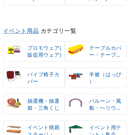
イベント用品
カテゴリ一覧
プロモウェア(
テーブルカバ
販促用ウェア)
ー・テーブル
クロス
パイプ椅子カ
半被（はっぴ
バー
）
抽選機・抽選
バルーン・風
箱・三角くじ
船・ヘリウム
ガス
イベント簡易
イベント用テ
ステージ・ポ
ント・集会用