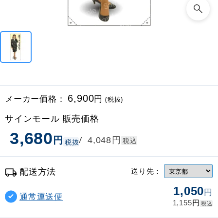
メーカー価格：
6,900
円
(税抜)
サインモール 販売価格
3,680
円
円
/
4,048
税込
税抜
配送方法
送り先：
1,050
円
通常運送便
円
1,155
税込