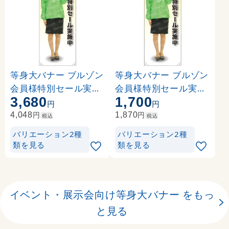
等身大バナー ブルゾン
等身大バナー ブルゾン
会員様特別セール実施
会員様特別セール実施
3,680
1,700
中 素材:トロマット(厚
中 素材:ポンジ(薄手生
円
円
手生地) (61654)
地) (61754)
円
円
4,048
1,870
税込
税込
バリエーション2種
バリエーション2種
類を見る
類を見る
イベント・展示会向け等身大バナー をもっ
と見る