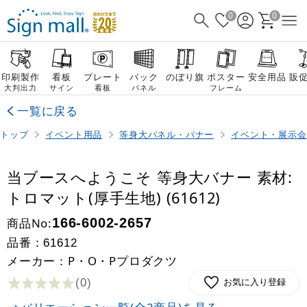
0
0
印刷製作
看板
プレート
バック
のぼり旗
ポスター
安全用品
販
大判出力
サイン
看板
パネル
フレーム
一覧に戻る
トップ
イベント用品
等身大パネル・バナー
イベント・展示会
当ブースへようこそ 等身大バナー 素材:
トロマット(厚手生地) (61612)
商品No:
166-6002-2657
品番：
61612
メーカー：P・O・Pプロダクツ
(0
)
お気に入り登録