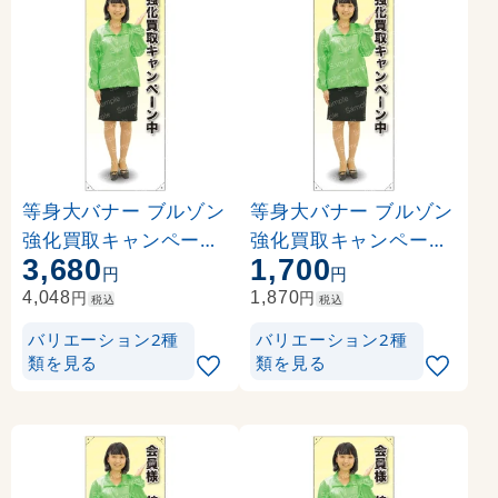
等身大バナー ブルゾン
等身大バナー ブルゾン
強化買取キャンペーン
強化買取キャンペーン
3,680
1,700
中 素材:トロマット(厚
中 素材:ポンジ(薄手生
円
円
手生地) (61653)
地) (61753)
円
円
4,048
1,870
税込
税込
バリエーション2種
バリエーション2種
類を見る
類を見る