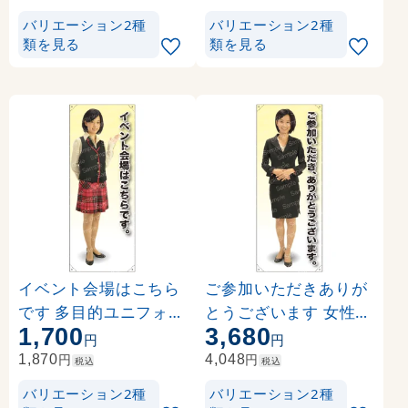
)
バリエーション2種
バリエーション2種
類を見る
類を見る
イベント会場はこちら
ご参加いただきありが
です 多目的ユニフォー
とうございます 女性上
1,700
3,680
ム 等身大バナー 素材:
着 等身大バナー 素材:
円
円
ポンジ(薄手生地) (622
トロマット(厚手生地) (
円
円
1,870
4,048
税込
税込
80)
62187)
バリエーション2種
バリエーション2種