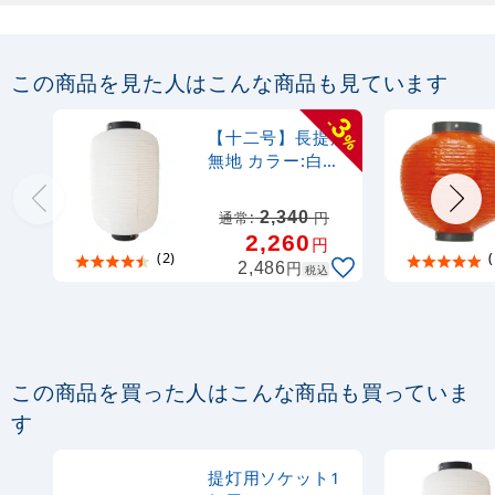
提灯用ソケット3個用 (9029)
この商品を見た人はこんな商品も見ています
5,600
3
-
円
税抜
【十二号】長提灯
%
6,160
円
税込
無地 カラー:白
カゴへ
(9119)
2,340
通常:
円
提灯用ソケット4個用 (9030)
2,260
円
(2)
(
円
2,486
税込
6,800
円
税抜
7,480
円
税込
カゴへ
この商品を買った人はこんな商品も買っていま
提灯用ソケット5個用 (9031)
す
8,330
提灯用ソケット1
円
税抜