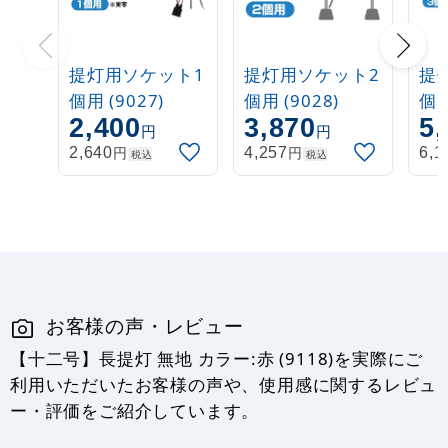
提灯用ソケット1
提灯用ソケット2
提
個用 (9027)
個用 (9028)
個用
2,400
3,870
5,
円
円
円
円
2,640
4,257
6,1
税込
税込
お客様の声・レビュー
【十二号】長提灯 無地 カラー:赤 (9118)を実際にご
利用いただいたお客様の声や、使用感に関するレビュ
ー・評価をご紹介しています。