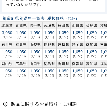
っていない商品です。
都道府県別送料一覧表
税抜価格
（税込）
北海道
青森県
岩手県
宮城県
秋田県
山形県
福島県
茨
3,050
1,050
1,050
1,050
1,050
1,050
1,050
1,0
(3,355)
(1,155)
(1,155)
(1,155)
(1,155)
(1,155)
(1,155)
(1,1
石川県
福井県
山梨県
長野県
岐阜県
静岡県
愛知県
三
1,050
1,050
1,050
1,050
1,050
1,050
1,050
1,0
(1,155)
(1,155)
(1,155)
(1,155)
(1,155)
(1,155)
(1,155)
(1,1
岡山県
広島県
山口県
徳島県
香川県
愛媛県
高知県
福
1,050
1,050
1,050
1,050
1,050
1,050
1,050
1,0
(1,155)
(1,155)
(1,155)
(1,155)
(1,155)
(1,155)
(1,155)
(1,1
製品に関するお見積り・ご相談