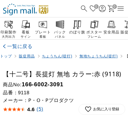
0
0
印刷製作
看板
プレート
バック
のぼり旗
ポスター
安全用品
販
大判出力
サイン
看板
パネル
フレーム
一覧に戻る
トップ
販促用品
ちょうちん(提灯)
無地ちょうちん(提灯)
【
【十二号】長提灯 無地 カラー:赤 (9118)
商品No:
166-6002-3091
品番：
9118
メーカー：P・O・Pプロダクツ
(5)
4.6
お気に入り登録