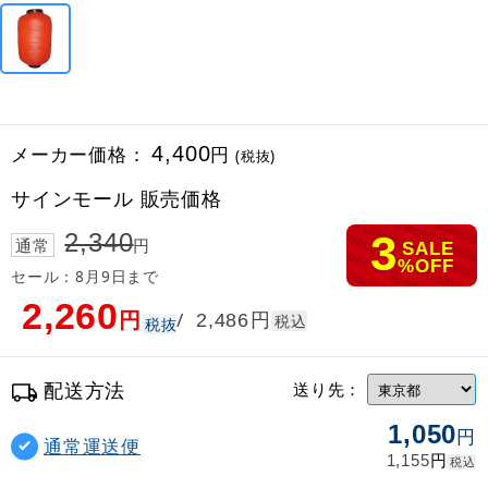
メーカー価格：
4,400
円
(税抜)
サインモール 販売価格
3
2,340
通常
円
SALE
%OFF
セール：8月9日まで
2,260
円
円
/
2,486
税込
税抜
配送方法
送り先：
1,050
円
通常運送便
円
1,155
税込