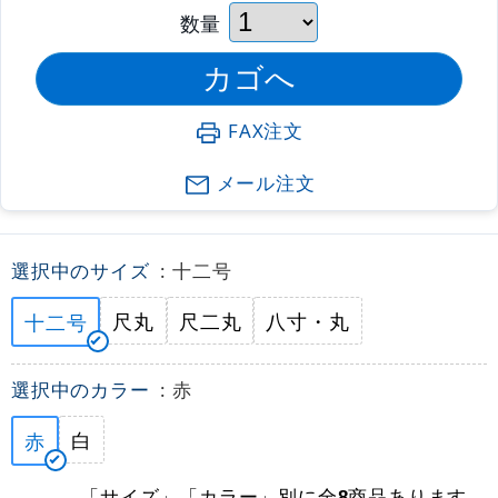
数量
FAX注文
メール注文
選択中のサイズ
: 十二号
尺丸
尺二丸
八寸・丸
十二号
選択中のカラー
: 赤
白
赤
「サイズ」「カラー」別に全
商品あります。
8