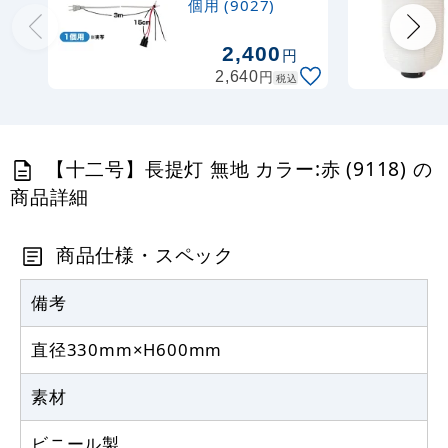
個用 (9027)
9,163
円
税込
カゴへ
2,400
円
円
2,640
税込
【十二号】長提灯 無地 カラー:赤 (9118) の
商品詳細
商品仕様・スペック
備考
直径330mm×H600mm
素材
ビニール製