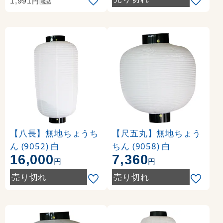
円
1,991
税込
【八長】無地ちょうち
【尺五丸】無地ちょう
ん (9052) 白
ちん (9058) 白
16,000
7,360
円
円
売り切れ
売り切れ