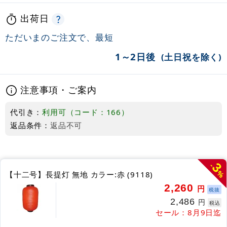
出荷日
ただいまのご注文で、最短
1～2日後
(土日祝を除く)
注意事項・ご案内
代引き：
利用可（コード：166）
返品条件：
返品不可
3
-
%
【十二号】長提灯 無地 カラー:赤 (9118)
2,260
円
税抜
2,486
円
税込
セール：8月9日迄