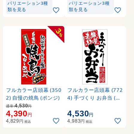
バリエーション3種
バリエーション3種
類を見る
類を見る
3
-
%
フルカラー店頭幕 (350
フルカラー店頭幕 (772
2) 自慢の焼鳥 (ポンジ)
4) 手づくり お弁当 (ポ
ンジ)
4,530
通常:
円
4,390
4,530
円
円
円
円
4,829
4,983
税込
税込