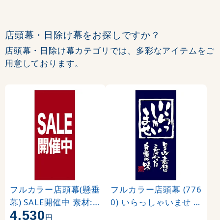
店頭幕・日除け幕をお探しですか？
店頭幕・日除け幕カテゴリでは、多彩なアイテムをご
用意しております。
フルカラー店頭幕(懸垂
フルカラー店頭幕 (776
幕) SALE開催中 素材:
0) いらっしゃいませ (
4,530
ポンジ (69540)
ポンジ)
円