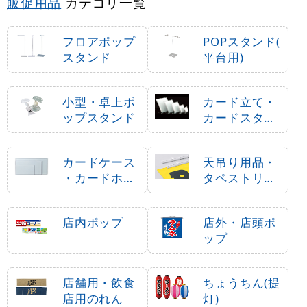
販促用品
カテゴリ一覧
フロアポップ
POPスタンド(
スタンド
平台用)
小型・卓上ポ
カード立て・
ップスタンド
カードスタン
ド
カードケース
天吊り用品・
・カードホル
タペストリー
ダー
バー
店内ポップ
店外・店頭ポ
ップ
店舗用・飲食
ちょうちん(提
店用のれん
灯)