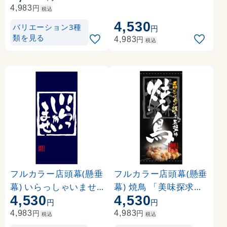
円
4,983
税込
4,530
バリエーション3種
円
類を見る
円
4,983
税込
フルカラー店頭幕(懸垂
フルカラー店頭幕(懸垂
幕) いらっしゃいませ(
幕) 焼鳥 「美味探求」
4,530
4,530
紺地) 素材:ポンジ (694
黒・白抜 素材:ポンジ (
円
円
86)
3497)
円
円
4,983
4,983
税込
税込