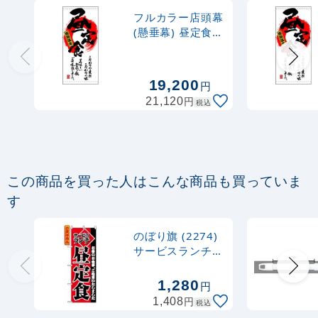
1,000
円
税抜
フルカラー店頭幕
1,100
円
税込
(懸垂幕) 昼定食
カゴへ
満腹満足 素材:タ
ーポリン (3726)
19,200
円
円
21,120
税込
この商品を買った人はこんな商品も買っていま
す
のぼり旗 (2274)
サービスランチ昼
定食
1,280
円
円
1,408
税込