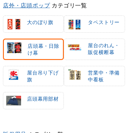
店外・店頭ポップ
カテゴリ一覧
大のぼり旗
タペストリー
屋台のれん・
店頭幕・日除
販促横断幕
け幕
屋台吊り下げ
営業中・準備
旗
中看板
店頭幕用部材