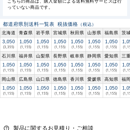
こちらの商品は、購入金額による送料無料サービスは行
っていない商品です。
都道府県別送料一覧表
税抜価格
（税込）
北海道
青森県
岩手県
宮城県
秋田県
山形県
福島県
茨
3,050
1,050
1,050
1,050
1,050
1,050
1,050
1,0
(3,355)
(1,155)
(1,155)
(1,155)
(1,155)
(1,155)
(1,155)
(1,1
石川県
福井県
山梨県
長野県
岐阜県
静岡県
愛知県
三
1,050
1,050
1,050
1,050
1,050
1,050
1,050
1,0
(1,155)
(1,155)
(1,155)
(1,155)
(1,155)
(1,155)
(1,155)
(1,1
岡山県
広島県
山口県
徳島県
香川県
愛媛県
高知県
福
1,050
1,050
1,050
1,050
1,050
1,050
1,050
1,0
(1,155)
(1,155)
(1,155)
(1,155)
(1,155)
(1,155)
(1,155)
(1,1
製品に関するお見積り・ご相談