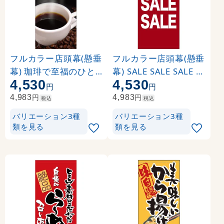
フルカラー店頭幕(懸垂
フルカラー店頭幕(懸垂
幕) 珈琲で至福のひと
幕) SALE SALE SALE 素
4,530
4,530
時 素材:ポンジ (69056
材:ポンジ (69549)
円
円
)
円
円
4,983
4,983
税込
税込
バリエーション3種
バリエーション3種
類を見る
類を見る