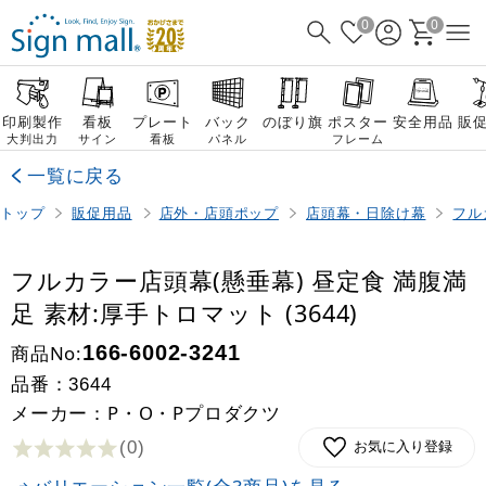
0
0
印刷製作
看板
プレート
バック
のぼり旗
ポスター
安全用品
販
大判出力
サイン
看板
パネル
フレーム
一覧に戻る
トップ
販促用品
店外・店頭ポップ
店頭幕・日除け幕
フル
フルカラー店頭幕(懸垂幕) 昼定食 満腹満
足 素材:厚手トロマット (3644)
商品No:
166-6002-3241
品番：
3644
メーカー：P・O・Pプロダクツ
(0
)
お気に入り登録