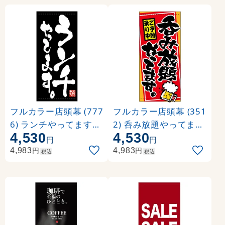
フルカラー店頭幕 (777
フルカラー店頭幕 (351
6) ランチやってます。
2) 呑み放題やってます
4,530
4,530
(ポンジ)
。 ご予約承り中 (ポン
円
円
ジ)
円
円
4,983
4,983
税込
税込