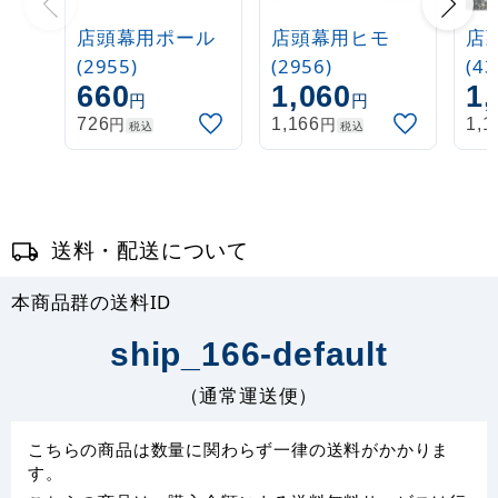
店頭幕用ポール
店頭幕用ヒモ
店
(2955)
(2956)
(43
660
1,060
1,
円
円
円
円
726
1,166
1,1
税込
税込
送料・配送について
本商品群の送料ID
ship_166-default
（通常運送便）
こちらの商品は数量に関わらず一律の送料がかかりま
す。