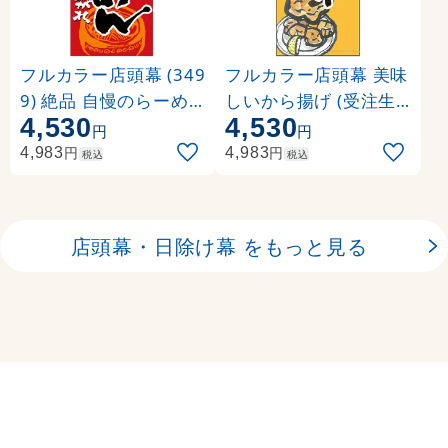
フルカラー店頭幕 (349
フルカラー店頭幕 美味
9) 絶品 自慢のらーめ
しいから揚げ (受注生
4,530
4,530
ん (ポンジ)
産品) 素材:ポンジ (632
円
円
41)
円
円
4,983
4,983
税込
税込
店頭幕・日除け幕 をもっと見る