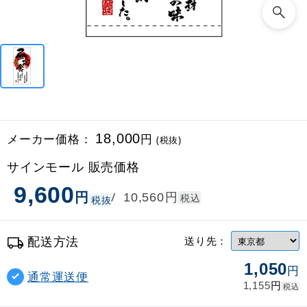
メーカー価格：
18,000
円
(税抜)
サインモール 販売価格
9,600
円
円
/
10,560
税込
税抜
配送方法
送り先：
1,050
円
通常運送便
円
1,155
税込