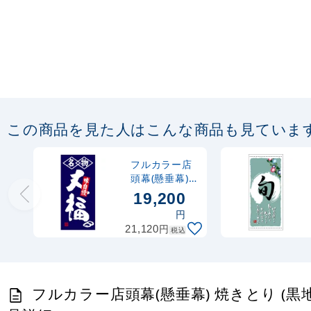
この商品を見た人はこんな商品も見ていま
フルカラー店
頭幕(懸垂幕)
名物大福 味自
19,200
慢 素材:ターポ
円
リン (23862)
円
21,120
税込
フルカラー店頭幕(懸垂幕) 焼きとり (黒地・