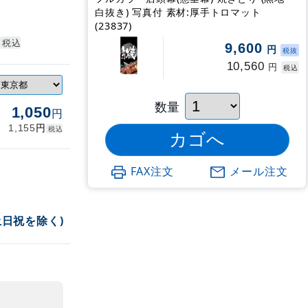
白抜き) 写真付 素材:厚手トロマット
(23837)
税込
9,600
円
税抜
10,560
円
税込
数量
1,050
円
円
1,155
税込
FAX注文
メール注文
土日祝を除く)