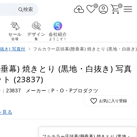
0
0
検索
セール
デザイン
会社紹介
会場
集
ようこそ！
抜き) 写真付
フルカラー店頭幕(懸垂幕) 焼きとり (黒地・白抜き) 
幕) 焼きとり (黒地・白抜き) 写真
 (23837)
番：
メーカー：P・O・Pプロダクツ
23837
お気に入り登録
を見る
)
フルカラー店頭幕(懸垂幕) 焼きとり (黒地・