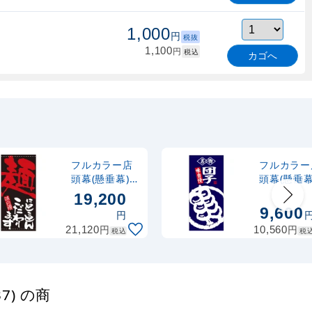
1,000
円
税抜
1,100
円
税込
カゴへ
フルカラー店
フルカラー
頭幕(懸垂幕)
頭幕(懸垂幕
麺にとことん
名物団子 
19,200
こだわります
慢 素材:厚
9,600
円
素材:ターポリ
ロマット
円
円
21,120
10,560
税込
税
ン (7702)
(68211)
7) の商