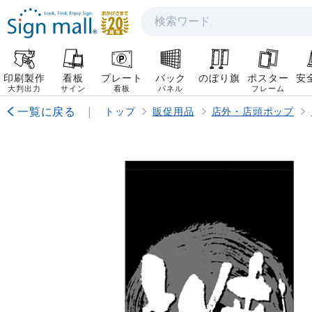
検索
印刷製作
看板
プレート
バック
のぼり旗
ポスター
安
大判出力
サイン
看板
パネル
フレーム
一覧に戻る
|
トップ
販促用品
店外・店頭ポップ