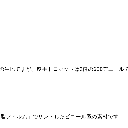
。
い。
】
。
の生地ですが、厚手トロマットは2倍の600デニール
樹脂フィルム」でサンドしたビニール系の素材です。