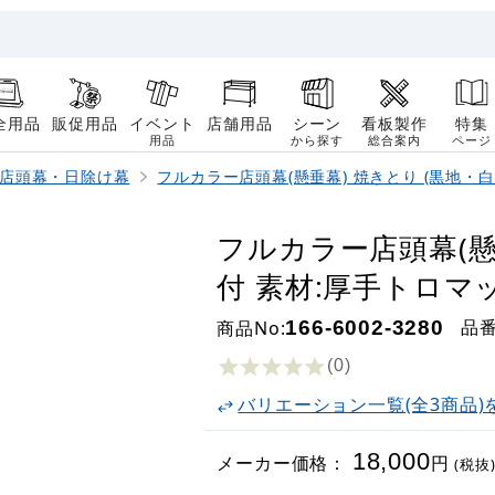
全用品
販促用品
イベント
店舗用品
シーン
看板製作
特集
用品
から探す
総合案内
ページ
店頭幕・日除け幕
フルカラー店頭幕(懸垂幕) 焼きとり (黒地・白
フルカラー店頭幕(懸垂
付 素材:厚手トロマット
品
商品No:
166-6002-3280
(0
)
バリエーション一覧(全3商品)
18,000
メーカー価格：
円
(税抜