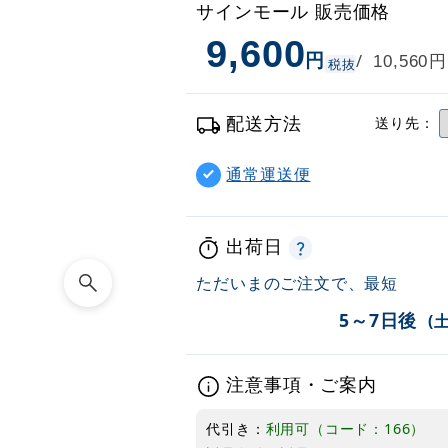
サインモール 販売価格
9,600
円
円
/
10,560
税抜
配送方法
送り先：
通常運送便
出荷日
ただいまのご注文で、最短
5～7日後
(
注意事項・ご案内
代引き：
利用可（コード：166）