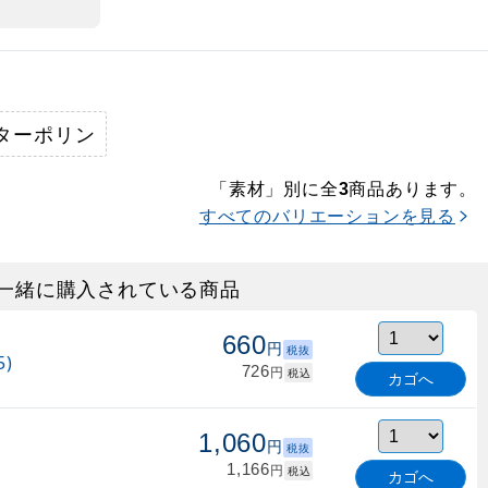
ターポリン
「素材」別に全
商品あります。
3
すべてのバリエーションを見る
一緒に購入されている商品
660
円
税抜
)
726
円
税込
カゴへ
1,060
円
税抜
1,166
円
税込
カゴへ