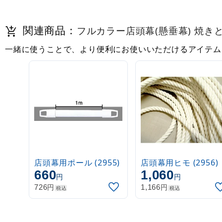
関連商品：
フルカラー店頭幕(懸垂幕) 焼きとり
一緒に使うことで、より便利にお使いいただけるアイテム
店頭幕用ポール (2955)
店頭幕用ヒモ (2956)
660
1,060
円
円
円
円
726
1,166
税込
税込