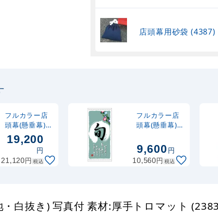
店頭幕用砂袋 (4387)
す
フルカラー店
フルカラー店
頭幕(懸垂幕)
頭幕(懸垂幕)
旬 夏 素材:タ
旬 夏 素材:厚
19,200
ーポリン
手トロマット
9,600
円
円
(3701)
(3619)
円
円
21,120
10,560
税込
税込
白抜き) 写真付 素材:厚手トロマット (2383