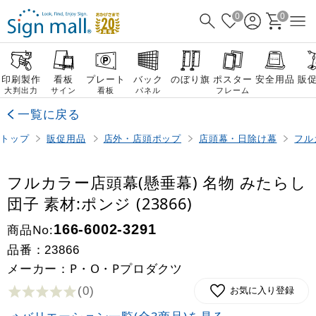
0
0
印刷製作
看板
プレート
バック
のぼり旗
ポスター
安全用品
販
大判出力
サイン
看板
パネル
フレーム
一覧に戻る
トップ
販促用品
店外・店頭ポップ
店頭幕・日除け幕
フル
フルカラー店頭幕(懸垂幕) 名物 みたらし
団子 素材:ポンジ (23866)
商品No:
166-6002-3291
品番：
23866
メーカー：P・O・Pプロダクツ
(0
)
お気に入り登録