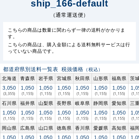
ship_166-default
（通常運送便）
こちらの商品は数量に関わらず一律の送料がかかりま
す。
こちらの商品は、購入金額による送料無料サービスは行
っていない商品です。
都道府県別送料一覧表
税抜価格
（税込）
北海道
青森県
岩手県
宮城県
秋田県
山形県
福島県
茨
3,050
1,050
1,050
1,050
1,050
1,050
1,050
1,0
(3,355)
(1,155)
(1,155)
(1,155)
(1,155)
(1,155)
(1,155)
(1,1
石川県
福井県
山梨県
長野県
岐阜県
静岡県
愛知県
三
1,050
1,050
1,050
1,050
1,050
1,050
1,050
1,0
(1,155)
(1,155)
(1,155)
(1,155)
(1,155)
(1,155)
(1,155)
(1,1
岡山県
広島県
山口県
徳島県
香川県
愛媛県
高知県
福
1,050
1,050
1,050
1,050
1,050
1,050
1,050
1,0