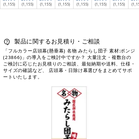
(1,155)
(1,155)
(1,155)
(1,155)
(1,155)
(1,155)
(1,155)
(1,1
製品に関するお見積り・ご相談
「フルカラー店頭幕(懸垂幕) 名物 みたらし団子 素材:ポンジ
(23866)」の導入をご検討中ですか？ 大量注文・複数台の
ご検討に応じたお見積りのご相談、最短納期や送料、仕様・
サイズの確認など、 店頭幕・日除け幕選びをまとめてサポ
ートいたします。