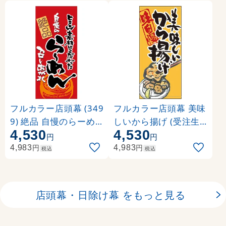
フルカラー店頭幕 (349
フルカラー店頭幕 美味
9) 絶品 自慢のらーめ
しいから揚げ (受注生
4,530
4,530
ん (ポンジ)
産品) 素材:ポンジ (632
円
円
41)
円
円
4,983
4,983
税込
税込
店頭幕・日除け幕 をもっと見る