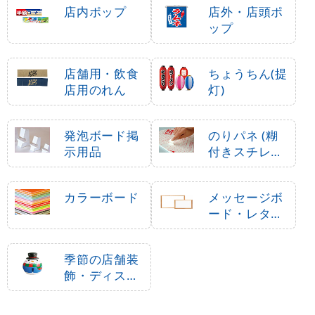
店内ポップ
店外・店頭ポ
ップ
店舗用・飲食
ちょうちん(提
店用のれん
灯)
発泡ボード掲
のりパネ (糊
示用品
付きスチレン
ボード)
カラーボード
メッセージボ
ード・レター
ボード
季節の店舗装
飾・ディスプ
レイ・飾り付
け