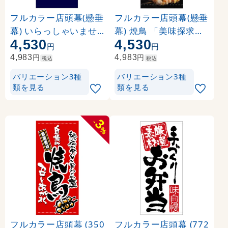
フルカラー店頭幕(懸垂
フルカラー店頭幕(懸垂
幕) いらっしゃいませ(
幕) 焼鳥 「美味探求」
4,530
4,530
紺地) 素材:ポンジ (694
黒・白抜 素材:ポンジ (
円
円
86)
3497)
円
円
4,983
4,983
税込
税込
バリエーション3種
バリエーション3種
類を見る
類を見る
3
-
%
フルカラー店頭幕 (350
フルカラー店頭幕 (772