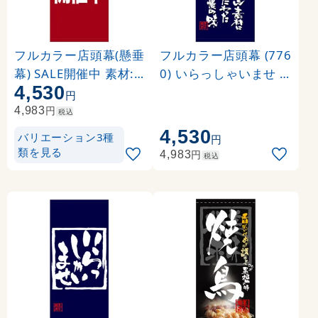
フルカラー店頭幕(懸垂
フルカラー店頭幕 (776
幕) SALE開催中 素材:
0) いらっしゃいませ (
4,530
ポンジ (69540)
ポンジ)
円
円
4,983
税込
4,530
バリエーション3種
円
類を見る
円
4,983
税込