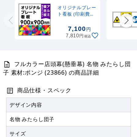
1,000
円
税抜
オリジナルプレー
1,100
円
税込
ト看板 (印刷費込)
カゴへ
900×900 アルミ
複合板(角R無し・
7,100
円
穴無し) ※個人宅
円
7,810
税込
配送不可
フルカラー店頭幕(懸垂幕) 名物 みたらし団
子 素材:ポンジ (23866) の商品詳細
商品仕様・スペック
デザイン内容
名物 みたらし団子
サイズ