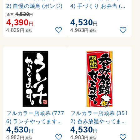
2) 自慢の焼鳥 (ポンジ)
4) 手づくり お弁当 (ポ
ンジ)
4,530
通常:
円
4,390
4,530
円
円
円
円
4,829
4,983
税込
税込
フルカラー店頭幕 (777
フルカラー店頭幕 (351
6) ランチやってます。
2) 呑み放題やってます
4,530
4,530
(ポンジ)
。 ご予約承り中 (ポン
円
円
ジ)
円
円
4,983
4,983
税込
税込