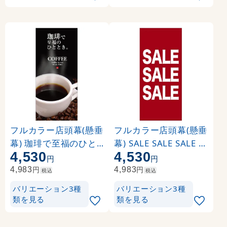
フルカラー店頭幕(懸垂
フルカラー店頭幕(懸垂
幕) 珈琲で至福のひと
幕) SALE SALE SALE 素
4,530
4,530
時 素材:ポンジ (69056
材:ポンジ (69549)
円
円
)
円
円
4,983
4,983
税込
税込
バリエーション3種
バリエーション3種
類を見る
類を見る