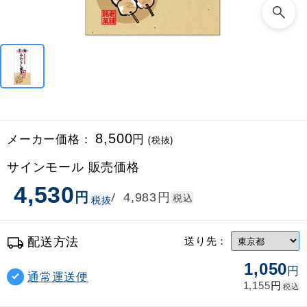
メーカー価格：
8,500
円
(税抜)
サインモール 販売価格
4,530
円
円
/
4,983
税込
税抜
配送方法
送り先：
1,050
円
通常運送便
円
1,155
税込