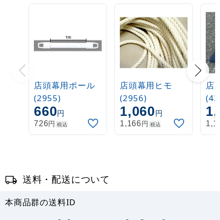
店頭幕用ポール
店頭幕用ヒモ
店
(2955)
(2956)
(43
660
1,060
1,
円
円
円
円
726
1,166
1,1
税込
税込
送料・配送について
本商品群の送料ID