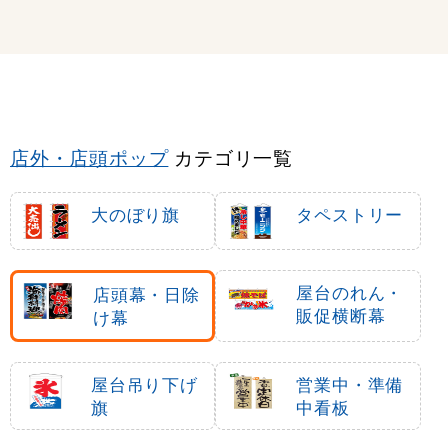
店外・店頭ポップ
カテゴリ一覧
大のぼり旗
タペストリー
屋台のれん・
店頭幕・日除
販促横断幕
け幕
屋台吊り下げ
営業中・準備
旗
中看板