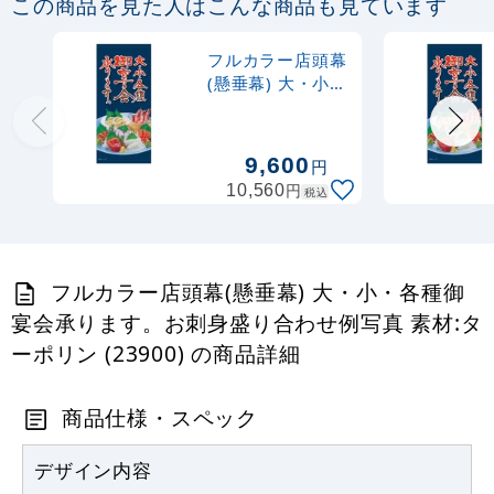
この商品を見た人はこんな商品も見ています
1,000
円
税抜
フルカラー店頭幕
1,100
円
税込
(懸垂幕) 大・小・
カゴへ
各種御宴会承りま
す。お刺身盛り合
わせ例写真 素材:
9,600
円
厚手トロマット
円
10,560
税込
(23899)
フルカラー店頭幕(懸垂幕) 大・小・各種御
宴会承ります。お刺身盛り合わせ例写真 素材:タ
ーポリン (23900) の商品詳細
商品仕様・スペック
デザイン内容