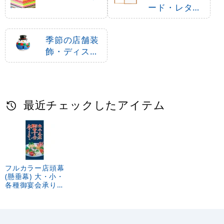
ード・レター
ボード
季節の店舗装
飾・ディスプ
レイ・飾り付
け
最近チェックしたアイテム
フルカラー店頭幕
(懸垂幕) 大・小・
各種御宴会承りま
す。お刺身盛り合
わせ例写真 素材:
ターポリン
(23900)