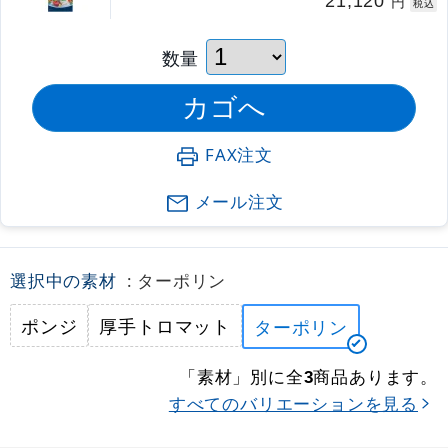
21,120
円
税込
数量
FAX注文
メール注文
選択中の素材
: ターポリン
ポンジ
厚手トロマット
ターポリン
「素材」別に全
商品あります。
3
すべてのバリエーションを見る