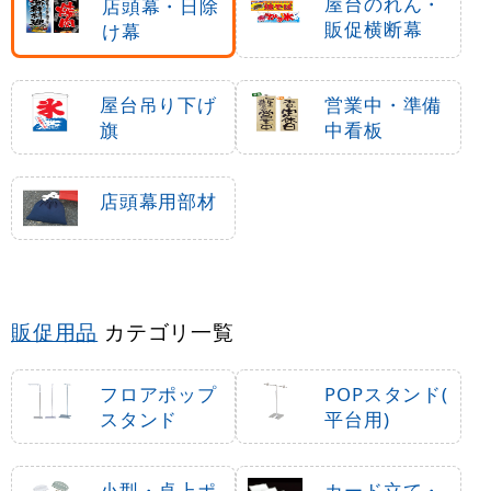
屋台のれん・
店頭幕・日除
販促横断幕
け幕
屋台吊り下げ
営業中・準備
旗
中看板
店頭幕用部材
販促用品
カテゴリ一覧
フロアポップ
POPスタンド(
スタンド
平台用)
小型・卓上ポ
カード立て・