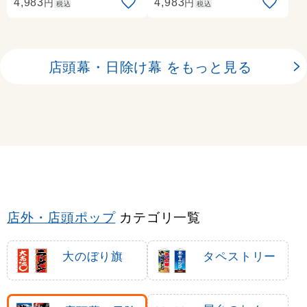
41)
円
円
4,983
4,983
税込
税込
店頭幕・日除け幕 をもっと見る
店外・店頭ポップ
カテゴリ一覧
大のぼり旗
タペストリー