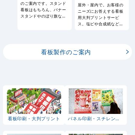
のご案内です。スタンド
屋外・屋内で。お客様の
看板はもちろん、バナー
ニーズにお答えする看板
スタンドやのぼり旗など
用大判プリントサービ
幅広い種類の看板を製作
ス。塩ビや合成紙など看
しております。
板用シートや大判ポスタ
ーの印刷を承ります。
看板製作のご案内
看板印刷・大判プリント
パネル印刷・スチレンボード