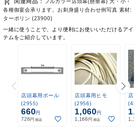
関連商品：
フルカラー店頭幕(懸垂幕) 大・小・
各種御宴会承ります。お刺身盛り合わせ例写真 素材:
ターポリン (23900)
一緒に使うことで、より便利にお使いいただけるアイ
テムをご紹介しています。
店頭幕用ポール
店頭幕用ヒモ
店
(2955)
(2956)
(43
660
1,060
1,
円
円
円
円
726
1,166
1,1
税込
税込