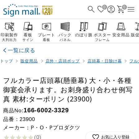
0
0
印刷製作
看板
プレート
バック
のぼり旗
ポスター
安全用品
販
大判出力
サイン
看板
パネル
フレーム
一覧に戻る
トップ
販促用品
店外・店頭ポップ
店頭幕・日除け幕
フル
フルカラー店頭幕(懸垂幕) 大・小・各種
御宴会承ります。お刺身盛り合わせ例写
真 素材:ターポリン (23900)
商品No:
166-6002-3329
品番：
23900
メーカー：P・O・Pプロダクツ
(0
)
お気に入り登録