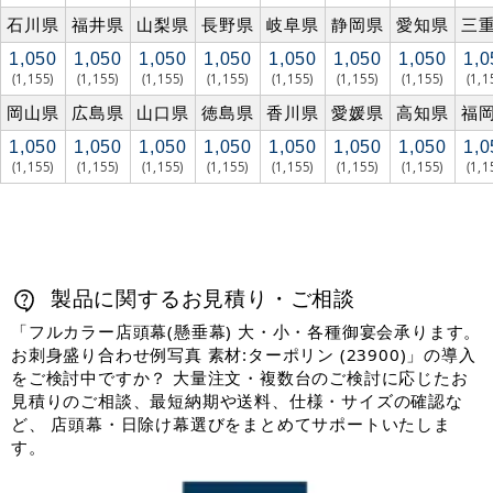
石川県
福井県
山梨県
長野県
岐阜県
静岡県
愛知県
三
1,050
1,050
1,050
1,050
1,050
1,050
1,050
1,0
(1,155)
(1,155)
(1,155)
(1,155)
(1,155)
(1,155)
(1,155)
(1,1
岡山県
広島県
山口県
徳島県
香川県
愛媛県
高知県
福
1,050
1,050
1,050
1,050
1,050
1,050
1,050
1,0
(1,155)
(1,155)
(1,155)
(1,155)
(1,155)
(1,155)
(1,155)
(1,1
製品に関するお見積り・ご相談
「フルカラー店頭幕(懸垂幕) 大・小・各種御宴会承ります。
お刺身盛り合わせ例写真 素材:ターポリン (23900)」の導入
をご検討中ですか？ 大量注文・複数台のご検討に応じたお
見積りのご相談、最短納期や送料、仕様・サイズの確認な
ど、 店頭幕・日除け幕選びをまとめてサポートいたしま
す。