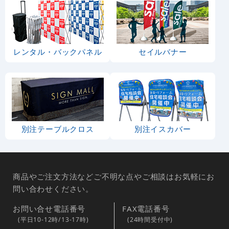
レンタル・バックパネル
セイルバナー
別注テーブルクロス
別注イスカバー
商品やご注文方法などご不明な点やご相談はお気軽にお
問い合わせください。
お問い合せ電話番号
FAX電話番号
(平日10-12時/13-17時)
(24時間受付中)