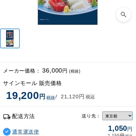
メーカー価格：
36,000
円
(税抜)
サインモール 販売価格
19,200
円
円
/
21,120
税込
税抜
配送方法
送り先：
1,050
円
通常運送便
円
1,155