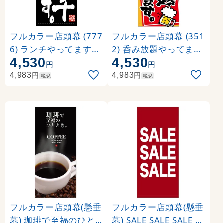
フルカラー店頭幕 (777
フルカラー店頭幕 (351
6) ランチやってます。
2) 呑み放題やってます
4,530
4,530
(ポンジ)
。 ご予約承り中 (ポン
円
円
ジ)
円
円
4,983
4,983
税込
税込
フルカラー店頭幕(懸垂
フルカラー店頭幕(懸垂
幕) 珈琲で至福のひと
幕) SALE SALE SALE 素