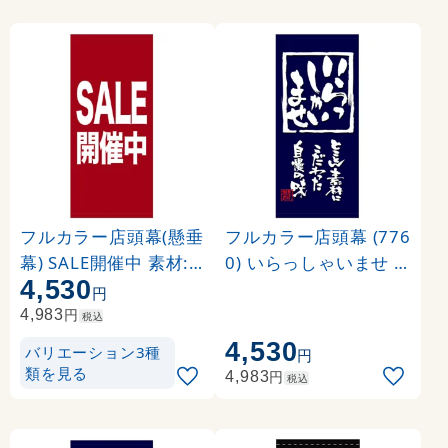
フルカラー店頭幕(懸垂
フルカラー店頭幕 (776
幕) SALE開催中 素材:
0) いらっしゃいませ (
4,530
ポンジ (69540)
ポンジ)
円
円
4,983
税込
4,530
バリエーション3種
円
類を見る
円
4,983
税込