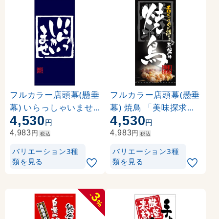
フルカラー店頭幕(懸垂
フルカラー店頭幕(懸垂
幕) いらっしゃいませ(
幕) 焼鳥 「美味探求」
4,530
4,530
紺地) 素材:ポンジ (694
黒・白抜 素材:ポンジ (
円
円
86)
3497)
円
円
4,983
4,983
税込
税込
バリエーション3種
バリエーション3種
類を見る
類を見る
3
-
%