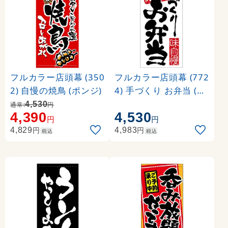
フルカラー店頭幕 (350
フルカラー店頭幕 (772
2) 自慢の焼鳥 (ポンジ)
4) 手づくり お弁当 (ポ
ンジ)
4,530
通常:
円
4,390
4,530
円
円
円
円
4,829
4,983
税込
税込