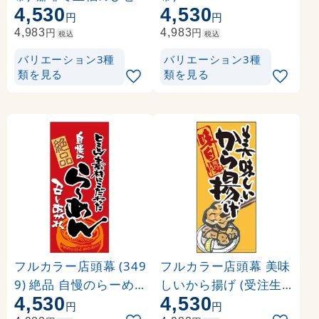
4,530
4,530
時 素材:ポンジ (69056
材:ポンジ (69549)
円
円
)
円
円
4,983
4,983
税込
税込
バリエーション3種
バリエーション3種
類を見る
類を見る
フルカラー店頭幕 (349
フルカラー店頭幕 美味
9) 絶品 自慢のらーめ
しいから揚げ (受注生
4,530
4,530
ん (ポンジ)
産品) 素材:ポンジ (632
円
円