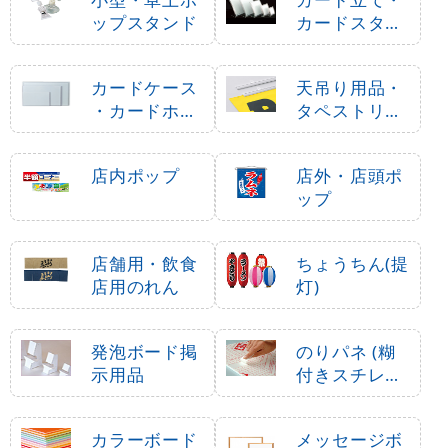
ップスタンド
カードスタン
ド
カードケース
天吊り用品・
・カードホル
タペストリー
ダー
バー
店内ポップ
店外・店頭ポ
ップ
店舗用・飲食
ちょうちん(提
店用のれん
灯)
発泡ボード掲
のりパネ (糊
示用品
付きスチレン
ボード)
カラーボード
メッセージボ