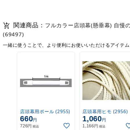
関連商品：
フルカラー店頭幕(懸垂幕) 自慢
(69497)
一緒に使うことで、より便利にお使いいただけるアイテム
店頭幕用ポール (2955)
店頭幕用ヒモ (2956)
660
1,060
円
円
円
円
726
1,166
税込
税込