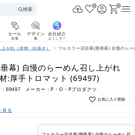
0
0
検索
セール
デザイン
会社紹介
会場
集
ようこそ！
召し上がれ（赤地・白抜き）
フルカラー店頭幕(懸垂幕) 自慢のらーめ
垂幕) 自慢のらーめん召し上がれ
:厚手トロマット (69497)
番：
メーカー：P・O・Pプロダクツ
69497
お気に入り登録
を見る
)
フルカラー店頭幕(懸垂幕) 自慢のらーめん召