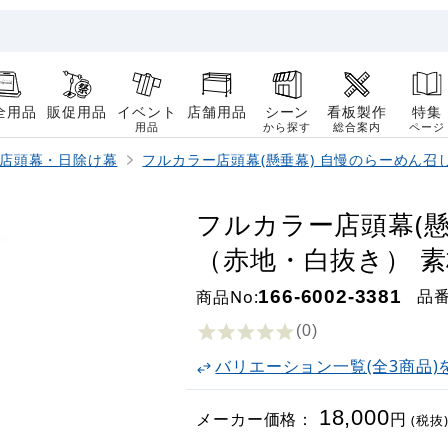
全用品
販促用品
イベント
店舗用品
シーン
看板製作
特集
用品
から探す
総合案内
ページ
店頭幕・日除け幕
フルカラー店頭幕(懸垂幕) 自慢のらーめん
フルカラー店頭幕(懸
（赤地・白抜き） 素材
品
商品No:
166-6002-3381
(0
)
バリエーション一覧(全3商品)
18,000
メーカー価格：
円
(税抜