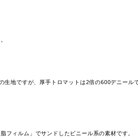
。
い。
】
。
の生地ですが、厚手トロマットは2倍の600デニール
樹脂フィルム」でサンドしたビニール系の素材です。