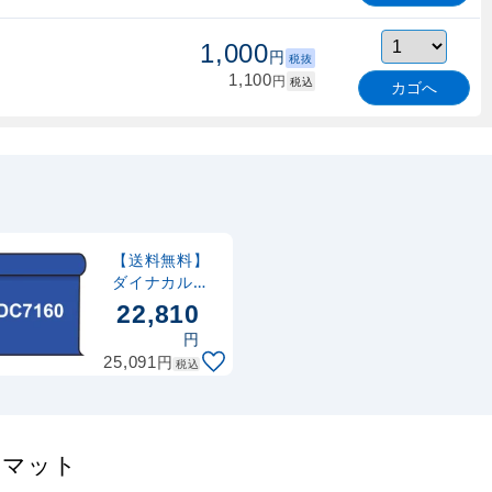
1,000
円
税抜
1,100
円
税込
カゴへ
【送料無料】
ダイナカル
DC7160 アシ
22,810
ードブルー
円
1020mm幅
円
25,091
税込
×10m巻
(DC7160)
ロマット