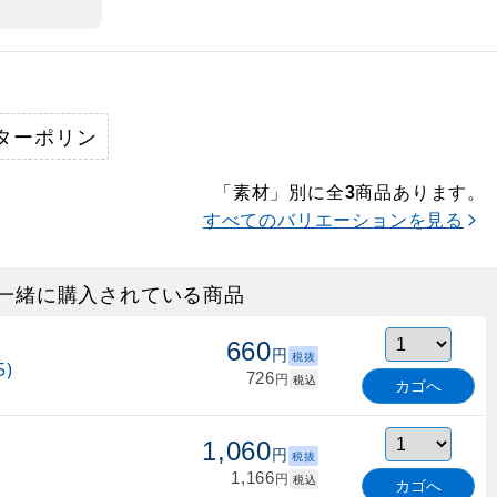
ターポリン
「素材」別に全
商品あります。
3
すべてのバリエーションを見る
一緒に購入されている商品
660
円
税抜
)
726
円
税込
カゴへ
1,060
円
税抜
1,166
円
税込
カゴへ