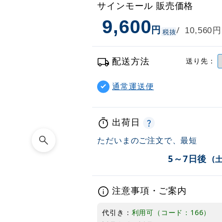
サインモール 販売価格
9,600
円
円
/
10,560
税抜
配送方法
送り先：
通常運送便
出荷日
ただいまのご注文で、最短
5～7日後
(
注意事項・ご案内
代引き：
利用可（コード：166）