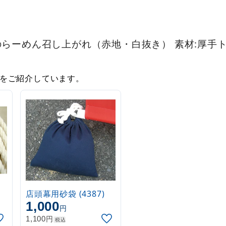
のらーめん召し上がれ（赤地・白抜き） 素材:厚手
をご紹介しています。
店頭幕用砂袋 (4387)
1,000
円
円
1,100
税込