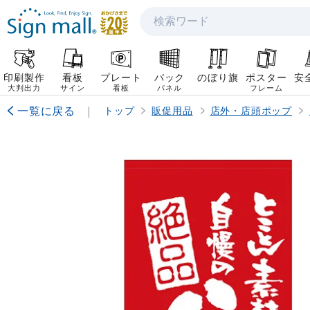
検索
印刷製作
看板
プレート
バック
のぼり旗
ポスター
安
大判出力
サイン
看板
パネル
フレーム
一覧に戻る
|
トップ
販促用品
店外・店頭ポップ