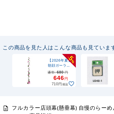
この商品を見た人はこんな商品も見ていま
5
-
【2026年夏】
%
朝顔ガーラン
ド ピンク
通常:
680
円
(No.te020007
646
円
)
円
710
税込
フルカラー店頭幕(懸垂幕) 自慢のらー