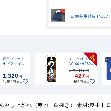
店頭幕用砂袋 (4387)
す
3
-
表示プレート
ミニのぼり旗
%
H ドアサイン
W100×H280
角型 真鍮金色
mm うなぎ 父
通常:
440
円
メッキ 表示:押
の日 (60139)
1,320
427
円
円
(LG-48-1)
円
円
1,452
469
税込
税込
めん召し上がれ（赤地・白抜き） 素材:厚手ト