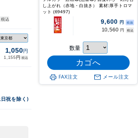
し上がれ（赤地・白抜き） 素材:厚手トロマ
ット (69497)
税込
9,600
円
税抜
10,560
円
税込
数量
1,050
円
円
1,155
税込
FAX注文
メール注文
土日祝を除く)