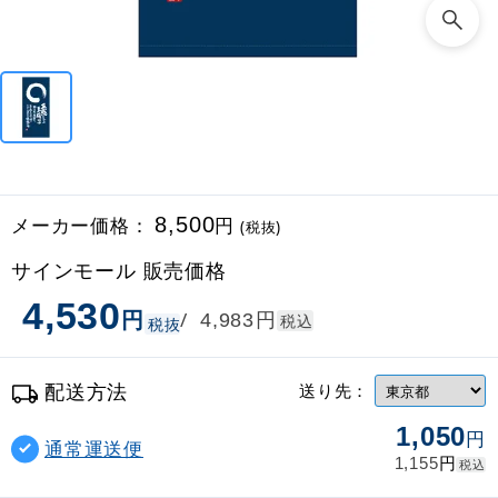
メーカー価格：
8,500
円
(税抜)
サインモール 販売価格
4,530
円
円
/
4,983
税込
税抜
配送方法
送り先：
1,050
円
通常運送便
円
1,155
税込