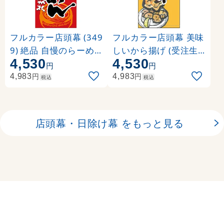
フルカラー店頭幕 (349
フルカラー店頭幕 美味
9) 絶品 自慢のらーめ
しいから揚げ (受注生
4,530
4,530
ん (ポンジ)
産品) 素材:ポンジ (632
円
円
41)
円
円
4,983
4,983
税込
税込
店頭幕・日除け幕 をもっと見る