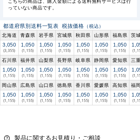
こちらの商品は、購入金額による送料無料サービスは行
っていない商品です。
都道府県別送料一覧表
税抜価格
（税込）
北海道
青森県
岩手県
宮城県
秋田県
山形県
福島県
茨
3,050
1,050
1,050
1,050
1,050
1,050
1,050
1,0
(3,355)
(1,155)
(1,155)
(1,155)
(1,155)
(1,155)
(1,155)
(1,1
石川県
福井県
山梨県
長野県
岐阜県
静岡県
愛知県
三
1,050
1,050
1,050
1,050
1,050
1,050
1,050
1,0
(1,155)
(1,155)
(1,155)
(1,155)
(1,155)
(1,155)
(1,155)
(1,1
岡山県
広島県
山口県
徳島県
香川県
愛媛県
高知県
福
1,050
1,050
1,050
1,050
1,050
1,050
1,050
1,0
(1,155)
(1,155)
(1,155)
(1,155)
(1,155)
(1,155)
(1,155)
(1,1
製品に関するお見積り・ご相談