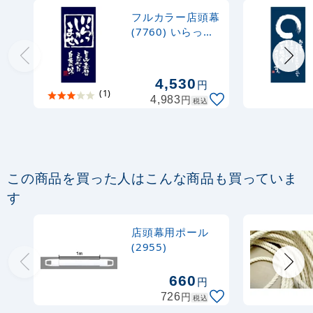
1,000
円
税抜
フルカラー店頭幕
1,100
円
税込
(7760) いらっし
カゴへ
ゃいませ (ポンジ)
4,530
円
(1)
円
4,983
税込
この商品を買った人はこんな商品も買っていま
す
店頭幕用ポール
(2955)
660
円
円
726
税込