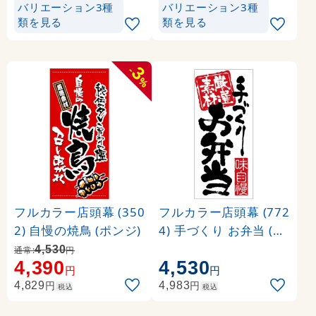
バリエーション3種
バリエーション3種
類を見る
類を見る
3
-
%
フルカラー店頭幕 (350
フルカラー店頭幕 (772
2) 自慢の焼鳥 (ポンジ)
4) 手づくり お弁当 (ポ
ンジ)
4,530
通常:
円
4,390
4,530
円
円
円
円
4,829
4,983
税込
税込