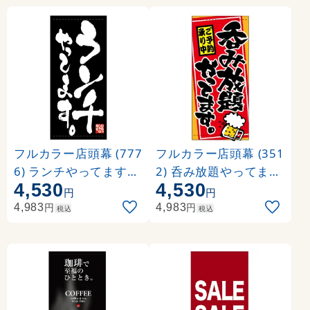
フルカラー店頭幕 (777
フルカラー店頭幕 (351
6) ランチやってます。
2) 呑み放題やってます
4,530
4,530
(ポンジ)
。 ご予約承り中 (ポン
円
円
ジ)
円
円
4,983
4,983
税込
税込