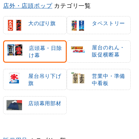
店外・店頭ポップ
カテゴリ一覧
大のぼり旗
タペストリー
屋台のれん・
店頭幕・日除
販促横断幕
け幕
屋台吊り下げ
営業中・準備
旗
中看板
店頭幕用部材