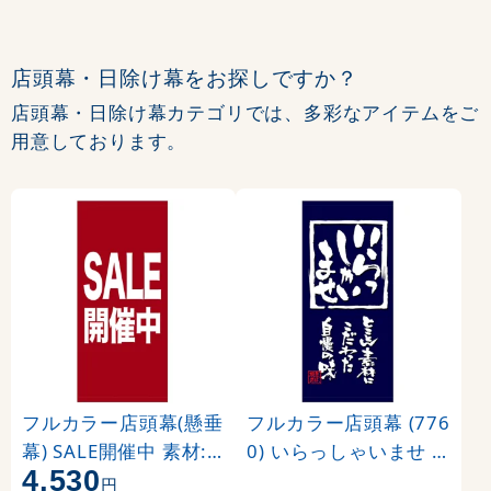
店頭幕・日除け幕をお探しですか？
店頭幕・日除け幕カテゴリでは、多彩なアイテムをご
用意しております。
フルカラー店頭幕(懸垂
フルカラー店頭幕 (776
幕) SALE開催中 素材:
0) いらっしゃいませ (
4,530
ポンジ (69540)
ポンジ)
円