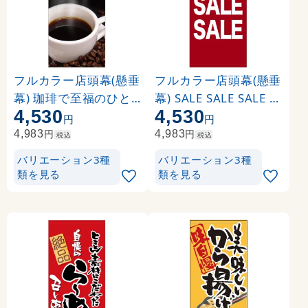
フルカラー店頭幕(懸垂
フルカラー店頭幕(懸垂
幕) 珈琲で至福のひと
幕) SALE SALE SALE 素
4,530
4,530
時 素材:ポンジ (69056
材:ポンジ (69549)
円
円
)
円
円
4,983
4,983
税込
税込
バリエーション3種
バリエーション3種
類を見る
類を見る