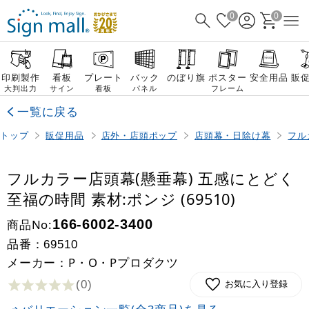
0
0
印刷製作
看板
プレート
バック
のぼり旗
ポスター
安全用品
販
大判出力
サイン
看板
パネル
フレーム
一覧に戻る
トップ
販促用品
店外・店頭ポップ
店頭幕・日除け幕
フル
フルカラー店頭幕(懸垂幕) 五感にとどく
至福の時間 素材:ポンジ (69510)
商品No:
166-6002-3400
品番：
69510
メーカー：P・O・Pプロダクツ
(0
)
お気に入り登録