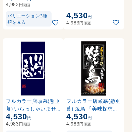
円
4,983
税込
4,530
バリエーション3種
円
類を見る
円
4,983
税込
フルカラー店頭幕(懸垂
フルカラー店頭幕(懸垂
幕) いらっしゃいませ(
幕) 焼鳥 「美味探求」
4,530
4,530
紺地) 素材:ポンジ (694
黒・白抜 素材:ポンジ (
円
円
86)
3497)
円
円
4,983
4,983
税込
税込