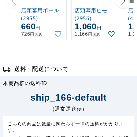
店頭幕用ポール
店頭幕用ヒモ
店
(2955)
(2956)
(43
660
1,060
1,
円
円
円
円
726
1,166
1,1
税込
税込
送料・配送について
本商品群の送料ID
ship_166-default
（通常運送便）
こちらの商品は数量に関わらず一律の送料がかかりま
す。