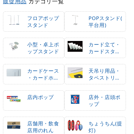
販促用品
カテゴリ一覧
フロアポップ
POPスタンド(
スタンド
平台用)
小型・卓上ポ
カード立て・
ップスタンド
カードスタン
ド
カードケース
天吊り用品・
・カードホル
タペストリー
ダー
バー
店内ポップ
店外・店頭ポ
ップ
店舗用・飲食
ちょうちん(提
店用のれん
灯)