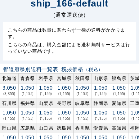
ship_166-default
（通常運送便）
こちらの商品は数量に関わらず一律の送料がかかりま
す。
こちらの商品は、購入金額による送料無料サービスは行
っていない商品です。
都道府県別送料一覧表
税抜価格
（税込）
北海道
青森県
岩手県
宮城県
秋田県
山形県
福島県
茨
3,050
1,050
1,050
1,050
1,050
1,050
1,050
1,0
(3,355)
(1,155)
(1,155)
(1,155)
(1,155)
(1,155)
(1,155)
(1,1
石川県
福井県
山梨県
長野県
岐阜県
静岡県
愛知県
三
1,050
1,050
1,050
1,050
1,050
1,050
1,050
1,0
(1,155)
(1,155)
(1,155)
(1,155)
(1,155)
(1,155)
(1,155)
(1,1
岡山県
広島県
山口県
徳島県
香川県
愛媛県
高知県
福
1,050
1,050
1,050
1,050
1,050
1,050
1,050
1,0