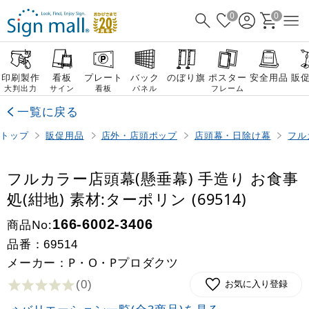
0
0
印刷製作
看板
プレート
バック
のぼり旗
ポスター
安全用品
販
大判出力
サイン
看板
パネル
フレーム
一覧に戻る
トップ
販促用品
店外・店頭ポップ
店頭幕・日除け幕
フル
フルカラー店頭幕(懸垂幕) 手造り お食事
処(紺地) 素材:ターポリン (69514)
商品No:
166-6002-3406
品番：
69514
メーカー：P・O・Pプロダクツ
(0
)
お気に入り登録