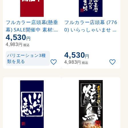
フルカラー店頭幕(懸垂
フルカラー店頭幕 (776
幕) SALE開催中 素材:
0) いらっしゃいませ (
4,530
ポンジ (69540)
ポンジ)
円
円
4,983
税込
4,530
バリエーション3種
円
類を見る
円
4,983
税込