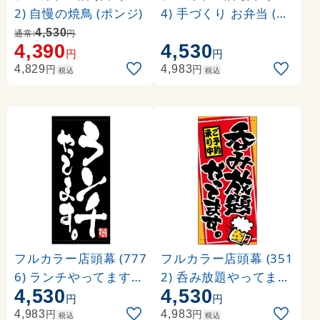
2) 自慢の焼鳥 (ポンジ)
4) 手づくり お弁当 (ポ
ンジ)
4,530
通常:
円
4,390
4,530
円
円
円
円
4,829
4,983
税込
税込
フルカラー店頭幕 (777
フルカラー店頭幕 (351
6) ランチやってます。
2) 呑み放題やってます
4,530
4,530
(ポンジ)
。 ご予約承り中 (ポン
円
円
ジ)
円
円
4,983
4,983
税込
税込