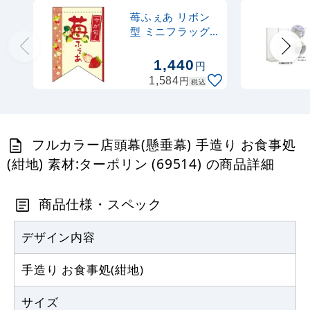
1,000
円
税抜
苺ふぇあ リボン
1,100
円
税込
型 ミニフラッグ
カゴへ
(遮光・両面印刷)
(61018)
1,440
円
円
1,584
税込
フルカラー店頭幕(懸垂幕) 手造り お食事処
(紺地) 素材:ターポリン (69514) の商品詳細
商品仕様・スペック
デザイン内容
手造り お食事処(紺地)
サイズ