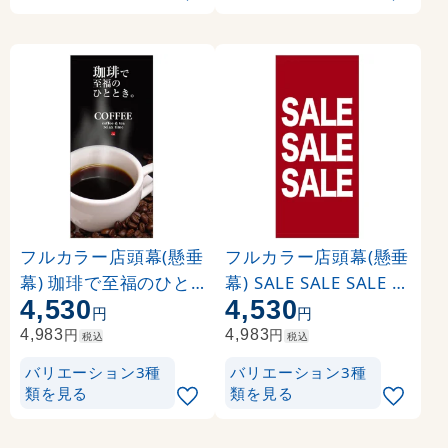
フルカラー店頭幕(懸垂
フルカラー店頭幕(懸垂
幕) 珈琲で至福のひと
幕) SALE SALE SALE 素
4,530
4,530
時 素材:ポンジ (69056
材:ポンジ (69549)
円
円
)
円
円
4,983
4,983
税込
税込
バリエーション3種
バリエーション3種
類を見る
類を見る