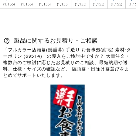
(1,155)
(1,155)
(1,155)
(1,155)
(1,155)
(1,155)
(1,155)
(1,1
製品に関するお見積り・ご相談
「フルカラー店頭幕(懸垂幕) 手造り お食事処(紺地) 素材:タ
ーポリン (69514)」の導入をご検討中ですか？ 大量注文・
複数台のご検討に応じたお見積りのご相談、最短納期や送
料、仕様・サイズの確認など、 店頭幕・日除け幕選びをま
とめてサポートいたします。