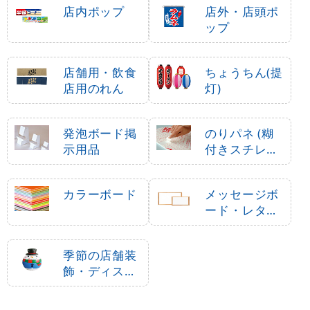
店内ポップ
店外・店頭ポ
ップ
店舗用・飲食
ちょうちん(提
店用のれん
灯)
発泡ボード掲
のりパネ (糊
示用品
付きスチレン
ボード)
カラーボード
メッセージボ
ード・レター
ボード
季節の店舗装
飾・ディスプ
レイ・飾り付
け