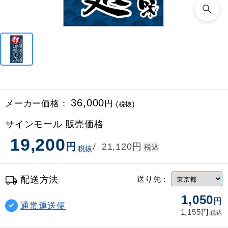
メーカー価格：
36,000
円
(税抜)
サインモール 販売価格
19,200
円
円
/
21,120
税込
税抜
配送方法
送り先：
1,050
円
通常運送便
円
1,155
税込