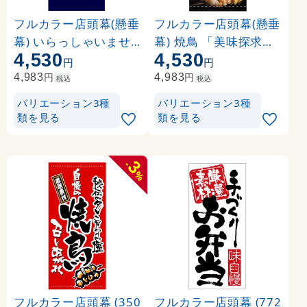
フルカラー店頭幕(懸垂
フルカラー店頭幕(懸垂
幕) いらっしゃいませ(
幕) 焼鳥 「美味探求」
4,530
4,530
紺地) 素材:ポンジ (694
黒・白抜 素材:ポンジ (
円
円
86)
3497)
円
円
4,983
4,983
税込
税込
バリエーション3種
バリエーション3種
類を見る
類を見る
3
-
%
フルカラー店頭幕 (350
フルカラー店頭幕 (772