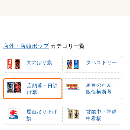
店外・店頭ポップ
カテゴリ一覧
大のぼり旗
タペストリー
屋台のれん・
店頭幕・日除
販促横断幕
け幕
屋台吊り下げ
営業中・準備
旗
中看板