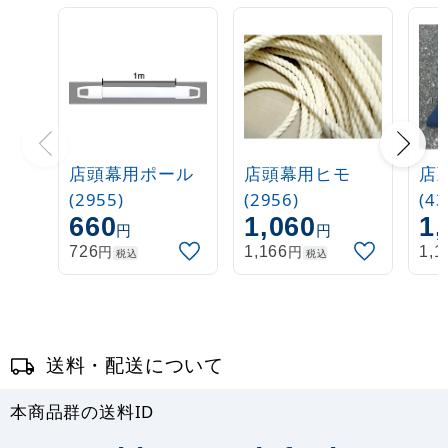
店頭幕用ポール
店頭幕用ヒモ
店
(2955)
(2956)
(43
660
1,060
1,
円
円
円
円
726
1,166
1,1
税込
税込
送料・配送について
本商品群の送料ID