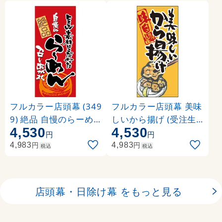
フルカラー店頭幕 (349
フルカラー店頭幕 美味
9) 絶品 自慢のらーめ
しいから揚げ (受注生
4,530
4,530
ん (ポンジ)
産品) 素材:ポンジ (632
円
円
41)
円
円
4,983
4,983
税込
税込
店頭幕・日除け幕 をもっと見る